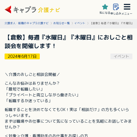
気になる
申し込み
メニュー
介護求人・転職のキャプラ介護ナビ
お知らせ一覧
イベント
【倉敷】毎週『水曜日』『木曜日』に
【倉敷】毎週『水曜日』『木曜日』におしごと相
談会を開催します！
2024年6月17日
イベント
＼介護のおしごと相談会開催／
こんなお悩みはありませんか？
「最短で転職したい」
「プライベートと両立しながら働きたい」
「転職するか迷っている」
転職することを決めてなくてもOK！実は「相談だけ」の方も多くいら
っしゃいます。
まずは職場やお仕事について気になっていることを気軽にお話してみま
せんか？
＜対象＞介護・看護助手のお仕事をお探しの方