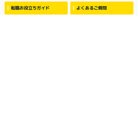
転職お役立ちガイド
よくあるご質問
気になる！リスト
利用規約
サイトマップ
プライバシーポリシー
お問い合わせ
運営会社
キャプラ介護ナビ－介護・ヘルパーの求人・転職情報サイ
トについて
中国・四国地方の介護求人・転職情報なら「キャプラ介護ナビ」にお任
せください。岡山・広島・香川・愛媛などの介護求人情報が満載！介