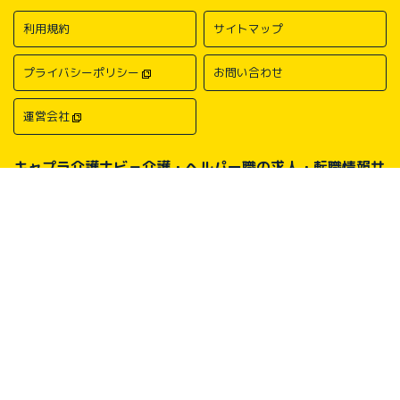
利用規約
サイトマップ
プライバシーポリシー
お問い合わせ
運営会社
キャプラ介護ナビ－介護・ヘルパー職の求人・転職情報サ
イトについて
中国・四国地方の介護求人・転職情報なら「キャプラ介護ナビ」にお任
せください。岡山・広島・香川・愛媛などの介護求人情報が満載！介
護・ヘルパー系の希望職種から探したり、勤務地・地域から探したり、
介護福祉士や介護職員実務者研修（ヘルパー1級）、介護職員初任者研
修（ヘルパー2級）、介護支援専門員（ケアマネージャー）、主任介護
支援専門員（主任ケアマネージャー）、社会福祉士、社会福祉主事任用
などの保有資格から探したりすることができます。中国・四国地方に展
開する総合人材サービス会社キャリアプランニングがあなたの仕事探し
をサポートいたします。