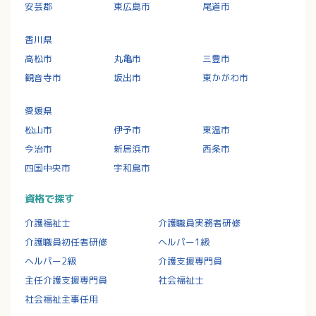
安芸郡
東広島市
尾道市
香川県
高松市
丸亀市
三豊市
観音寺市
坂出市
東かがわ市
愛媛県
松山市
伊予市
東温市
今治市
新居浜市
西条市
四国中央市
宇和島市
資格で探す
介護福祉士
介護職員実務者研修
介護職員初任者研修
ヘルパー1級
ヘルパー2級
介護支援専門員
主任介護支援専門員
社会福祉士
社会福祉主事任用