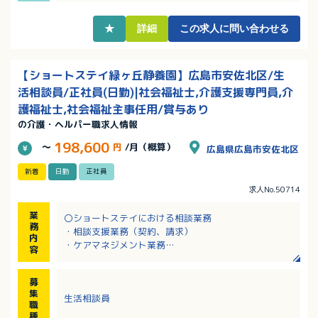
・マイカー通勤可・駐車場完備で通勤手当は実費支給
です！
★
詳細
この求人に問い合わせる
【ショートステイ緑ヶ丘静養園】広島市安佐北区/生
活相談員/正社員(日勤)|社会福祉士,介護支援専門員,介
護福祉士,社会福祉主事任用/賞与あり
の介護・ヘルパー職求人情報
198,600
～
円
/月（概算）
広島県広島市安佐北区
新着
日勤
正社員
求人No.50714
業
〇ショートステイにおける相談業務
務
・相談支援業務（契約、請求）
内
・ケアマネジメント業務
容
・関係機関との連携、連絡調整業務
・パソコンを使用しての書類作成業務
募
・公用車を運転しての送迎業務
集
生活相談員
・その他、上記に付随する業務
職
種