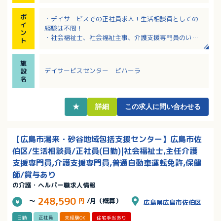
ポ
・デイサービスでの正社員求人！生活相談員としての
イ
経験は不問！
ン
・社会福祉士、社会福祉主事、介護支援専門員のいず
ト
れかの資格をお持ちの方を募集！
・土日は固定休み！17：15終業で残業はほぼなし！
施
・昇給あり、賞与年2回で待遇面も安心！
デイサービスセンター ビハーラ
設
・無料駐車場完備でマイカー通勤可！
名
★
詳細
この求人に問い合わせる
【広島市湯来・砂谷地域包括支援センター】広島市佐
伯区/生活相談員/正社員(日勤)|社会福祉士,主任介護
支援専門員,介護支援専門員,普通自動車運転免許,保健
師/賞与あり
の介護・ヘルパー職求人情報
248,590
～
円
/月（概算）
広島県広島市佐伯区
日勤
正社員
未経験OK
住宅手当あり