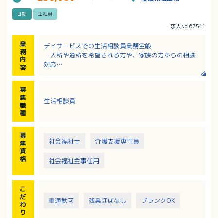
日勤
正社員
求人No.67541
業
デイサービスでの生活相談員業務全般
務
・入所や通所を希望される方や、家族の方からの相談
内
対応
容
・見学やサービス内容料金の説明
・契約書などの書類作成 等
募
集
生活相談員
職
種
募
社会福祉士
介護支援専門員
集
資
格
社会福祉主事任用
こ
だ
車通勤可
残業ほぼなし
ブランクOK
わ
り