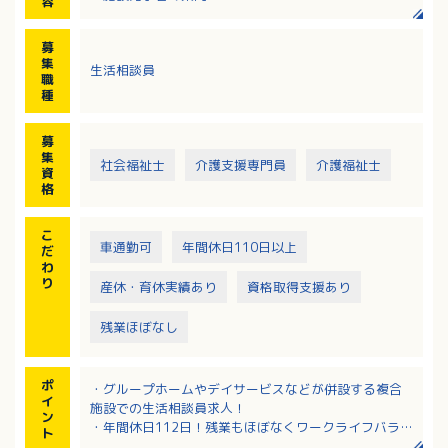
容
・介護計画書の作成
・報告書の作成
募
・送迎
集
生活相談員
・介護業務 等
職
種
募
集
社会福祉士
介護支援専門員
介護福祉士
資
格
こ
車通勤可
年間休日110日以上
だ
わ
り
産休・育休実績あり
資格取得支援あり
残業ほぼなし
ポ
・グループホームやデイサービスなどが併設する複合
イ
施設での生活相談員求人！
ン
・年間休日112日！残業もほぼなくワークライフバラン
ト
ス充実！