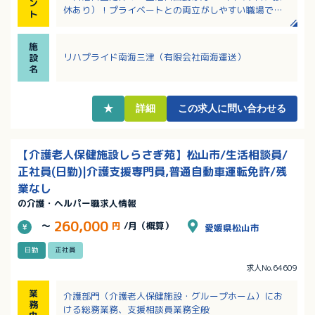
ン
休あり）！プライベートとの両立がしやすい職場で
ト
す！
・入浴、食事介助はありません！半日型のデイサービ
施
スです！
リハプライド南海三津（有限会社南海運送）
設
・トレーニングによってできることが少しずつ増える
名
やりがいが感じられます！
★
詳細
この求人に問い合わせる
【介護老人保健施設しらさぎ苑】松山市/生活相談員/
正社員(日勤)|介護支援専門員,普通自動車運転免許/残
業なし
の介護・ヘルパー職求人情報
260,000
～
円
/月（概算）
愛媛県松山市
日勤
正社員
求人No.64609
業
介護部門（介護老人保健施設・グループホーム）にお
務
ける総務業務、支援相談員業務全般