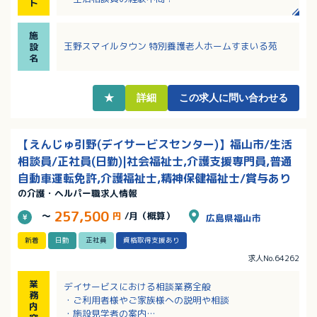
ト
・子ども扶養手当や食事補助手当あり！
・単身用の寮や利用可能な託児施設あり！
施
玉野スマイルタウン 特別養護老人ホームすまいる苑
設
名
★
詳細
この求人に問い合わせる
【えんじゅ引野(デイサービスセンター)】福山市/生活
相談員/正社員(日勤)|社会福祉士,介護支援専門員,普通
自動車運転免許,介護福祉士,精神保健福祉士/賞与あり
の介護・ヘルパー職求人情報
257,500
～
円
/月（概算）
広島県福山市
新着
日勤
正社員
資格取得支援あり
求人No.64262
業
デイサービスにおける相談業務全般
務
・ご利用者様やご家族様への説明や相談
内
・施設見学者の案内