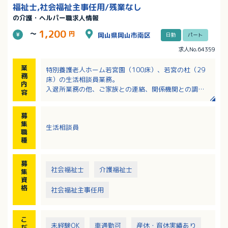
福祉士,社会福祉主事任用/残業なし
の介護・ヘルパー職求人情報
1,200
～
円
岡山県岡山市南区
日勤
パート
求人No.64359
業
特別養護老人ホーム若宮園（100床）、若宮の杜（29
務
床）の生活相談員業務。
内
入退所業務の他、ご家族との連絡、関係機関との調整
容
業務
ショートステイ送迎や受診の際の運転業務
募
集
生活相談員
職
種
募
社会福祉士
介護福祉士
集
資
格
社会福祉主事任用
こ
未経験OK
車通勤可
産休・育休実績あり
だ