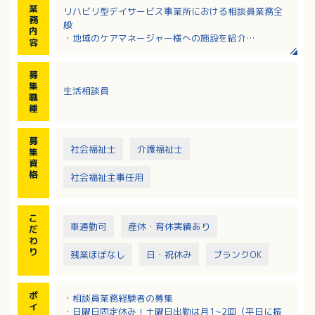
業
リハビリ型デイサービス事業所における相談員業務全
務
般
内
・地域のケアマネージャー様への施設を紹介
容
・施設内での生活指導や介護に関する相談の対応
・トレーニングのお手伝い（マシンを使用したトレー
募
ニングの補助、準備体操など）
集
生活相談員
・送迎業務あり（軽自動車・普通車）
職
※フィットネス感覚の新しいタイプの事業所です。
種
※入浴・食事介助等はありません。
※午前・午後、各13名程度（定員18名）が利用してい
募
ます。
社会福祉士
介護福祉士
集
資
＜ご利用者様の1日の主な流れ＞
格
社会福祉主事任用
午前09：00／午後13：30 リハプライド・南海三津
到着 水分補給、バイタルチェック
午前09：30／午後14：45 ラジオ体操、ストレッ
こ
チ、口腔体操
車通勤可
産休・育休実績あり
だ
午前10：05／午後14：35 マシーントレーニング
わ
り
（水分補給・休憩しながら）
残業ほぼなし
日・祝休み
ブランクOK
午前11：20／午後15：50 バイタルチェック
午前11：50／午後16：20 座位での太極拳
午前12：15／午後16：45 お送り
ポ
・相談員業務経験者の募集
イ
・日曜日固定休み！土曜日出勤は月1~2回（平日に振