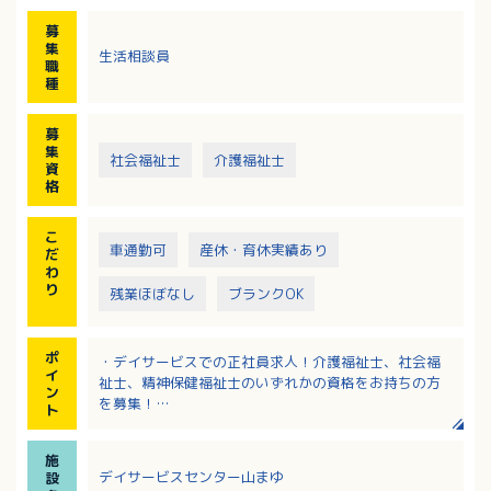
・生活相談業務
募
集
生活相談員
職
種
募
集
社会福祉士
介護福祉士
資
格
こ
車通勤可
産休・育休実績あり
だ
わ
り
残業ほぼなし
ブランクOK
ポ
・デイサービスでの正社員求人！介護福祉士、社会福
イ
祉士、精神保健福祉士のいずれかの資格をお持ちの方
ン
を募集！
ト
・経験は不問！業務に前向きに取り組んでくださる方
を歓迎します！
施
・月曜日と日曜日がお休み！残業もほぼなく、プライ
デイサービスセンター山まゆ
設
ベートも大切にしながら働けます