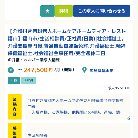
★
詳細
この求人に問い合わせる
【介護付き有料老人ホームケアホームディア・レスト
福山】福山市/生活相談員/正社員(日勤)|社会福祉士,
介護支援専門員,普通自動車運転免許,介護福祉士,精神
保健福祉士,社会福祉主事任用/完全週休二日
の介護・ヘルパー職求人情報
247,500
～
円
/月（概算）
広島県福山市
日勤
正社員
求人No.61088
業
介護付き有料老人ホームでの生活相談員兼介護支援専
務
門員
内
・入居者様、ご家族様、他機関との相談、連絡、調整
容
・見学、問い合わせ対応
・病院受診対応
募
・事務所対応
集
生活相談員
※看取り時に家族対応の為に夜間帯対応（可能な方）