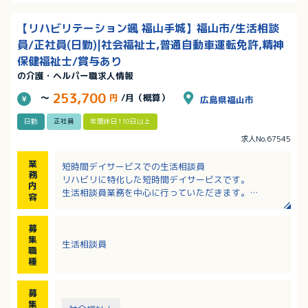
【リハビリテーション颯 福山手城】福山市/生活相談
員/正社員(日勤)|社会福祉士,普通自動車運転免許,精神
保健福祉士/賞与あり
の介護・ヘルパー職求人情報
253,700
～
円
/月（概算）
広島県福山市
日勤
正社員
年間休日110日以上
求人No.67545
業
短時間デイサービスでの生活相談員
務
リハビリに特化した短時間デイサービスです。
内
生活相談員業務を中心に行っていただきます。
容
1単位3時間制で午前と午後でご利用者さまが入れ替わ
ります。
募
・デイサービスでの相談業務
集
生活相談員
・書類作成、状況記録など
職
・トレーニングや学習療法などの介助、口腔体操指導
種
・送迎業務必須
※食事介助や入浴介助はありません
募
集