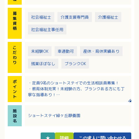
〇定員9床
募
社会福祉士
介護支援専門員
介護福祉士
集
資
格
社会福祉主事任用
こ
未経験OK
車通勤可
産休・育休実績あり
だ
わ
り
残業ほぼなし
ブランクOK
ポ
・定員9名のショートステイでの生活相談員募集！
イ
・教育体制充実！未経験の方、ブランクある方にも丁
ン
寧な指導あり！
ト
・賞与3.9か月分支給！扶養手当支給もあり、福利厚生
の良い職場です◎
施
ショートステイ緑ヶ丘静養園
設
名
★
詳細
この求人に問い合わせる