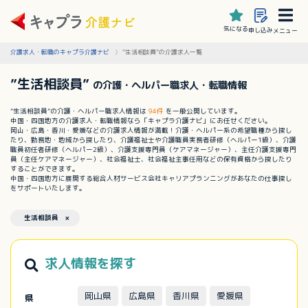
気になる
申し込み
メニュー
介護求人・転職のキャプラ介護ナビ
”生活相談員”の介護求人一覧
”生活相談員”
の介護・ヘルパー職求人・転職情報
”生活相談員”の介護・ヘルパー職求人情報は
94件
を一般公開しています。
中国・四国地方の介護求人・転職情報なら「キャプラ介護ナビ」にお任せください。
岡山・広島・香川・愛媛などの介護求人情報が満載！介護・ヘルパー系の希望職種から探し
たり、勤務地・地域から探したり、介護福祉士や介護職員実務者研修（ヘルパー1級）、介護
職員初任者研修（ヘルパー2級）、介護支援専門員（ケアマネージャー）、主任介護支援専門
員（主任ケアマネージャー）、社会福祉士、社会福祉主事任用などの保有資格から探したり
することができます。
中国・四国地方に展開する総合人材サービス会社キャリアプランニングがあなたの仕事探し
をサポートいたします。
生活相談員 ×
求人情報を探す
岡山県
広島県
香川県
愛媛県
県