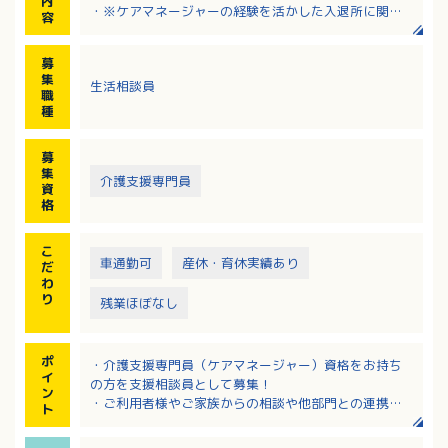
内
・※ケアマネージャーの経験を活かした入退所に関す
容
る相談、契約、調整入退所に関する相談、契約、調整
および送迎業務
募
・関係機関、他部門、他職種との連携
集
生活相談員
・マニュアル整備、統計資料作成、施設基準に関する
職
業務
種
・資料管理、物品発注、設備管理に関する業務
・事務窓口、受付、電話対応 等
募
集
介護支援専門員
資
格
こ
車通勤可
産休・育休実績あり
だ
わ
り
残業ほぼなし
ポ
・介護支援専門員（ケアマネージャー）資格をお持ち
イ
の方を支援相談員として募集！
ン
・ご利用者様やご家族からの相談や他部門との連携を
ト
はじめ、資料作成や設備管理等総合的なお仕事です
・医療法人運営で安心の職場環境