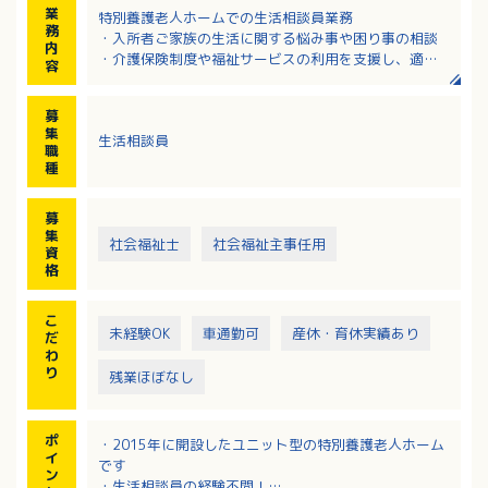
業
特別養護老人ホームでの生活相談員業務
務
・入所者ご家族の生活に関する悩み事や困り事の相談
内
・介護保険制度や福祉サービスの利用を支援し、適切
容
なサービスが受けられるようにアドバイス
・医療機関や保健所・行政機関など関連機関との連
募
絡・調整
集
生活相談員
・送迎業務など
職
種
募
集
社会福祉士
社会福祉主事任用
資
格
こ
未経験OK
車通勤可
産休・育休実績あり
だ
わ
り
残業ほぼなし
ポ
・2015年に開設したユニット型の特別養護老人ホーム
イ
です
ン
・生活相談員の経験不問！