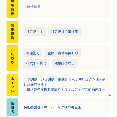
募
※新館１階ユニット型ショートステイ20床、2～3階ユ
集
生活相談員
ニット型特養80床
職
種
募
集
社会福祉士
社会福祉主事任用
資
格
こ
車通勤可
産休・育休実績あり
だ
わ
り
住宅手当あり
残業ほぼなし
ポ
・JR通勤・バス通勤・車通勤すべて便利な好立地！新
イ
しい施設です！
ン
・資格取得支援制度あり！スキルアップに前向きな方
ト
をバックアップする体制が整っています。
・定年65歳で長く働きたい方におすすめします！
施
・残業ほぼなし！
特別養護老人ホーム あけぼの寿老園
設
名