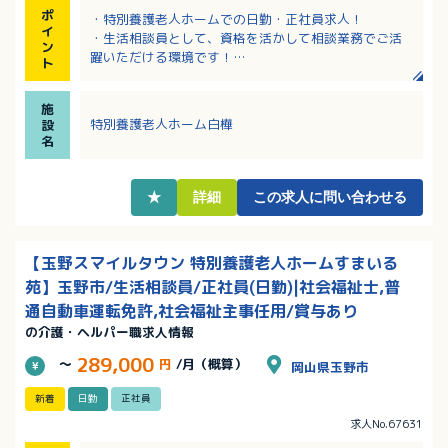
ポ
・特別養護老人ホームでの日勤・正社員求人！
イ
・生活相談員として、資格を活かして相談業務でご活
ン
躍いただける環境です！
ト
・広いウッドデッキがあり、自然と触れ合える明るい
施設です
施
・固定手当込み月給205,000円～273,000円！該当者
特別養護老人ホーム白樺
設
には住宅手当支給あり！
名
・月3日の希望休取得可能！プライベートの予定が立て
やすい！
★
詳細
この求人に問い合わせる
【玉野スマイルタウン 特別養護老人ホームすまいる
苑】玉野市/生活相談員/正社員(日勤)|社会福祉士,普
通自動車運転免許,社会福祉主事任用/賞与あり
の介護・ヘルパー職求人情報
289,000
～
円
/月（概算）
岡山県玉野市
新着
日勤
正社員
求人No.67631