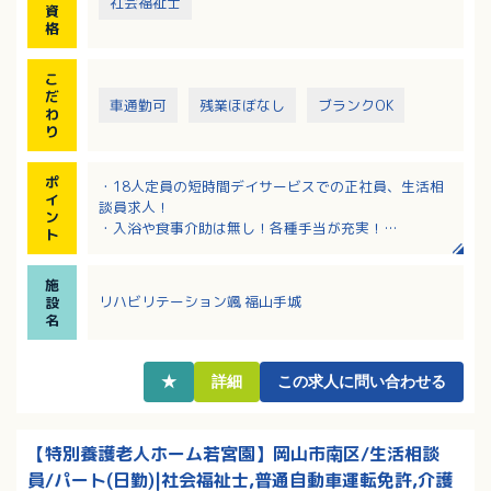
社会福祉士
資
格
こ
だ
車通勤可
残業ほぼなし
ブランクOK
わ
り
ポ
・18人定員の短時間デイサービスでの正社員、生活相
イ
談員求人！
ン
・入浴や食事介助は無し！各種手当が充実！
ト
・日曜休み！残業ほぼ無し！夏季休暇、年末年始休暇
あり！
施
・子育て中のスタッフや短時間スタッフも在籍！多様
リハビリテーション颯 福山手城
設
性のある職場です。
名
・スタッフのワークライフバランスを重視している企
業です。
★
詳細
この求人に問い合わせる
【特別養護老人ホーム若宮園】岡山市南区/生活相談
員/パート(日勤)|社会福祉士,普通自動車運転免許,介護