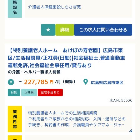
施
・日曜日は固定休み、残業ほぼなしでワークライフバ
介護老人保健施設しらさぎ苑
設
ランス充実！
名
★
詳細
この求人に問い合わせる
【特別養護老人ホーム あけぼの寿老園】広島市東
区/生活相談員/正社員(日勤)|社会福祉士,普通自動車
運転免許,社会福祉主事任用/賞与あり
の介護・ヘルパー職求人情報
227,785
～
円
/月（概算）
広島県広島市東区
日勤
正社員
住宅手当あり
求人No.55536
業
特別養護老人ホームでの生活相談業務
務
ご利用者やご家族からの相談対応、入所・退所などの
内
手続き、契約書の作成、介護職員やケアマネージャー
容
との連絡・連携、サービス担当者会議への参加してい
ただきます。