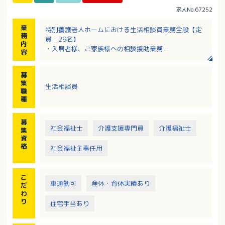
求人No.67252
業
特別養護老人ホームにおける生活相談員業務全般【定
務
員：29名】
内
・入居者様、ご家族様への相談援助業務
容
・契約業務
・外部、各関係機関との連絡調整 等
募
集
生活相談員
職
種
募
社会福祉士
介護支援専門員
介護福祉士
集
資
格
社会福祉主事任用
こ
車通勤可
産休・育休実績あり
だ
わ
り
住宅手当あり