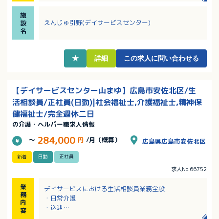
・介護業務もおこなうので、現場の様子もわかり、利
施
用者さんとしっかり関われます！
えんじゅ引野(デイサービスセンター)
設
・学校行事やお子さんの病気など、急なお休みにも柔
名
軟に対応されている職場です
・定年65歳、再雇用制度もあり、資格を活かして長く
働けます
★
詳細
この求人に問い合わせる
【デイサービスセンター山まゆ】広島市安佐北区/生
活相談員/正社員(日勤)|社会福祉士,介護福祉士,精神保
健福祉士/完全週休二日
の介護・ヘルパー職求人情報
284,000
～
円
/月（概算）
広島県広島市安佐北区
新着
日勤
正社員
求人No.66752
業
デイサービスにおける生活相談員業務全般
務
・日常介護
内
・送迎
容
・レクリエーション考案