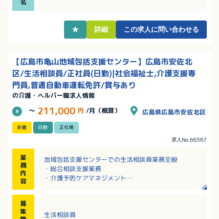
名
・研修会・勉強会を毎月開催されており、法人のバッ
クアップ体制が整っています！
・社員旅行や野球観戦などの楽しい福利厚生あり！
★
詳細
この求人に問い合わせる
【広島市亀山地域包括支援センター】広島市安佐北
区/生活相談員/正社員(日勤)|社会福祉士,介護支援専
門員,普通自動車運転免許/賞与あり
の介護・ヘルパー職求人情報
211,000
～
円
/月（概算）
広島県広島市安佐北区
新着
日勤
正社員
求人No.66367
業
地域包括支援センターでの生活相談員業務全般
務
・総合相談支援業務
内
・介護予防ケアマネジメント
容
・権利擁護
・包括的継続マネジメント
募
・関係機関との連携・連絡調整
集
生活相談員
・パソコンを使用しての書類作成