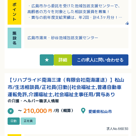
ポ
・広島市から委託を受けた地域包括支援センターで、
イ
高齢者の方々を対象とした相談支援員を募集！
ン
・賞与の前年度支給実績は、年2回・計4.3ヶ月分！
ト
・日曜日は固定で休みで予定が立てやすい！月8～9日
のお休みがあります
施
・各種手当充実！該当者には扶養手当や住宅手当も支
広島市湯来・砂谷地域包括支援センター
設
給あり！
名
・マイカー通勤OK！無料駐車場完備！
★
詳細
この求人に問い合わせる
【リハプライド南海三津（有限会社南海運送）】松山
市/生活相談員/正社員(日勤)|社会福祉士,普通自動車
運転免許,介護福祉士,社会福祉主事任用/賞与あり
の介護・ヘルパー職求人情報
210,000
～
円
/月（概算）
愛媛県松山市
日勤
正社員
求人No.66838