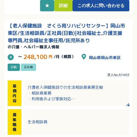
★
詳細
この求人に問い合わせる
【老人保健施設 さくら苑リハビリセンター】岡山市
東区/生活相談員/正社員(日勤)|社会福祉士,介護支援
専門員,社会福祉主事任用/託児所あり
の介護・ヘルパー職求人情報
248,100
～
円
/月（概算）
岡山県岡山市東区
日勤
正社員
求人No.67463
業
介護老人保健施設での生活相談員業務全般
務
・相談員業務
内
・利用者および家族対応
容
・関係機関との連絡調整
・入退所支援
募
・各種相談対応
集
生活相談員
職
種