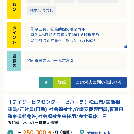
わ
り
残業ほぼなし
ポ
・勤務日数、勤務時間の相談可能！
イ
・常勤4名在籍の為教えて頂ける環境あり！
ン
・いずれは正社員を目指したい方も歓迎！
ト
施
特別養護老人ホーム若宮園
設
名
★
詳細
この求人に問い合わせる
【デイサービスセンター ビハーラ】松山市/生活相
談員/正社員(日勤)|社会福祉士,介護支援専門員,普通自
動車運転免許,社会福祉主事任用/完全週休二日
の介護・ヘルパー職求人情報
250,000
～
円
/月（概算）
愛媛県松山市