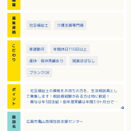
職
・公用車を運転しての訪問調査
種
・その他、上記に付随する業務
募
集
社会福祉士
介護支援専門員
資
格
こ
車通勤可
年間休日110日以上
だ
わ
り
産休・育休実績あり
残業ほぼなし
ブランクOK
ポ
・社会福祉士の資格をお持ちの方を、生活相談員とし
イ
て募集します！相談員経験がある方は特に歓迎！
ン
・賞与は年3回支給！前年度実績は年間3.9ヶ月分で
ト
す！
・月平均時間外労働は1時間と少なく、プライベートと
施
のバランスが取りやすい環境です！
広島市亀山地域包括支援センター
設
・採用時から有給休暇10日付与！その他慶弔や永年勤
名
続による特別休暇もあります