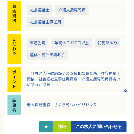
募
社会福祉士
介護支援専門員
集
資
格
社会福祉主事任用
こ
車通勤可
年間休日110日以上
託児所あり
だ
わ
り
産休・育休実績あり
ポ
・介護老人保健施設での支援相談員業務！社会福祉士
イ
資格・社会福祉主事任用資格・介護支援専門員資格の
ン
いずれか必須！
ト
・日勤のみで年間休日114日！
・経験年数を考慮、年1回定期昇給あり！
施
・賞与年3回支給！2025年度実績では3.6ヶ月分支給あ
老人保健施設 さくら苑リハビリセンター
設
り
名
・各種手当や退職金制度（2つの制度に加入）があり、
待遇面も充実
★
詳細
この求人に問い合わせる