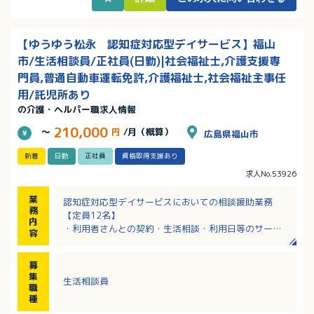
【ゆうゆう松永 認知症対応型デイサービス】福山
市/生活相談員/正社員(日勤)|社会福祉士,介護支援専
門員,普通自動車運転免許,介護福祉士,社会福祉主事任
用/託児所あり
の介護・ヘルパー職求人情報
210,000
～
円
/月（概算）
広島県福山市
新着
日勤
正社員
資格取得支援あり
求人No.53926
業
認知症対応型デイサービスにおいての相談援助業務
務
【定員12名】
内
・利用者さんとの契約・生活相談・利用日等のサービ
容
ス調整
・外部機関（居宅介護支援事業所や地域包括支援セン
募
ター）との調整
集
生活相談員
・通所介護計画書やモニタリングの作成や管理
職
・送迎等の介護補助業務
種