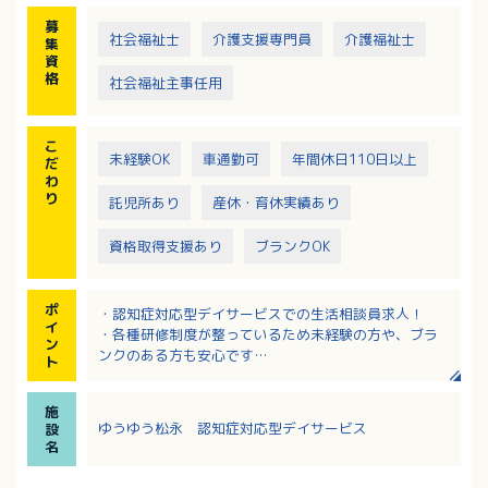
募
社会福祉士
介護支援専門員
介護福祉士
集
資
格
社会福祉主事任用
こ
未経験OK
車通勤可
年間休日110日以上
だ
わ
り
託児所あり
産休・育休実績あり
資格取得支援あり
ブランクOK
ポ
・認知症対応型デイサービスでの生活相談員求人！
イ
・各種研修制度が整っているため未経験の方や、ブラ
ン
ンクのある方も安心です
ト
・希望休制度もあり、スタッフさんの働きやすさを大
事にしています
施
・資格取得支援制度あり！キャリアアップを応援して
ゆうゆう松永 認知症対応型デイサービス
設
います！
名
・幅広い世代の方が活躍中の職場です！