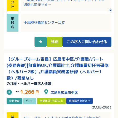
ン
通勤も可能です
ト
・資格取得支援制度でキャリアアップに向けたフォロ
ー充実！
施
小規模多機能センター江波
設
名
★
詳細
この求人に問い合わせる
【グループホーム吉島】広島市中区/介護職/パート
(夜勤専従)|無資格OK,介護福祉士,介護職員初任者研修
（ヘルパー2級）,介護職員実務者研修（ヘルパー1
級）/残業なし
の介護・ヘルパー職求人情報
1,266
～
円
広島県広島市中区
夜勤専従
パート
年間休日110日以上
資格取得支援あり
求人No.63685
業