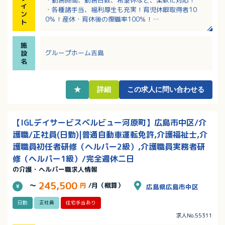
・勤務時間、勤務日数、希望休など、柔軟に対応！
イ
・各種諸手当、福利厚生も充実！育児休暇取得者10
ン
0％！産休・育休後の復職率100％！
ト
・サンキ・ウエルビィならではの充実した職種別・階
層別研修でしっかりスキルアップ！
施
・慣れるまで先輩スタッフが付き添い、指導いたしま
グループホーム吉島
設
す。未経験の方も歓迎！
名
★
詳細
この求人に問い合わせる
【IGLデイサービスベルビュー河原町】広島市中区/介
護職/正社員(日勤)|普通自動車運転免許,介護福祉士,介
護職員初任者研修（ヘルパー2級）,介護職員実務者研
修（ヘルパー1級）/完全週休二日
の介護・ヘルパー職求人情報
245,500
～
円
/月（概算）
広島県広島市中区
日勤
正社員
住宅手当あり
求人No.55311