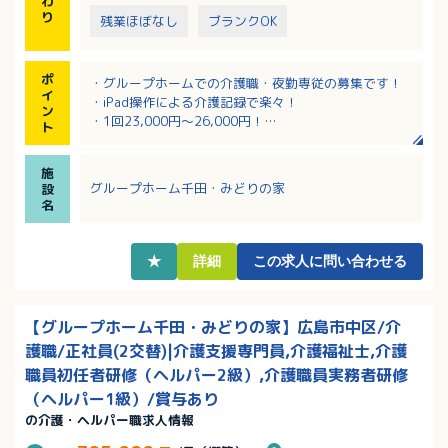
わ
り
残業ほぼなし
ブランクOK
ポ
・グループホームでの介護職・夜勤専従の募集です！
イ
・iPad操作による介護記録で楽々！
ン
・1回23,000円～26,000円！
ト
・無料駐車場利用でマイカー通勤可能です！
施
グループホーム千田・みどりの家
設
名
★
詳細
この求人に問い合わせる
【グループホーム千田・みどりの家】広島市中区/介
護職/正社員(2交替)|介護支援専門員,介護福祉士,介護
職員初任者研修（ヘルパー2級）,介護職員実務者研修
（ヘルパー1級）/賞与あり
の介護・ヘルパー職求人情報