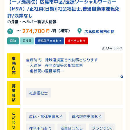
【一ノ瀬病院】広島市中区/医療ソーシャルワーカー
（MSW）/正社員(日勤)|社会福祉士,普通自動車運転免
許/残業なし
の介護・ヘルパー職求人情報
274,700
～
円
/月（概算）
広島県広島市中区
日勤
正社員
資格取得支援あり
住宅手当あり
求人No.58921
業
当病院内、地域連携室での勤務となります
務
・入退院，在宅支援等の相談業務
内
・他機関の連携業務
容
・その他
募
集
社会福祉士
資
格
こ
産休・育休実績あり
資格取得支援あり
だ
わ
り
住宅手当あり
残業ほぼなし
ブランクOK