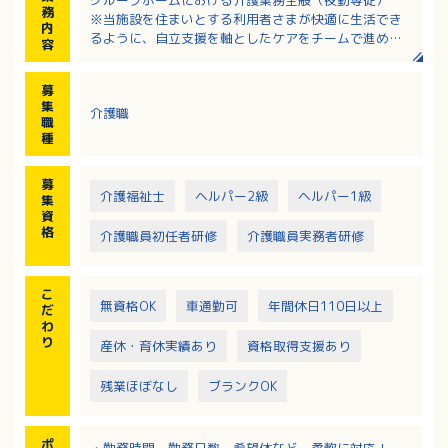
グループホームにおける介護業務全般（夜勤専従）
務
※当施設を住まいとする利用者さまが快適に生活でき
内
るように、自立支援を軸としたケアをチームで進めて
容
います。
・排泄介助、食事介助
募
・日常生活を維持するための生活リハビリ（調理・洗
集
介護職
濯など）の実施
職
・歩行介助、入浴介助、服薬管理など
種
・チームケアカンファレンスへの参加
・定期的な社内勉強会
募
・地域交流や地域連携への取り組み、ご家族との交流
介護福祉士
ヘルパー2級
ヘルパー1級
集
資
格
介護職員初任者研修
介護職員実務者研修
こ
無資格OK
車通勤可
年間休日110日以上
だ
わ
り
産休・育休実績あり
資格取得支援あり
残業ほぼなし
ブランクOK
ポ