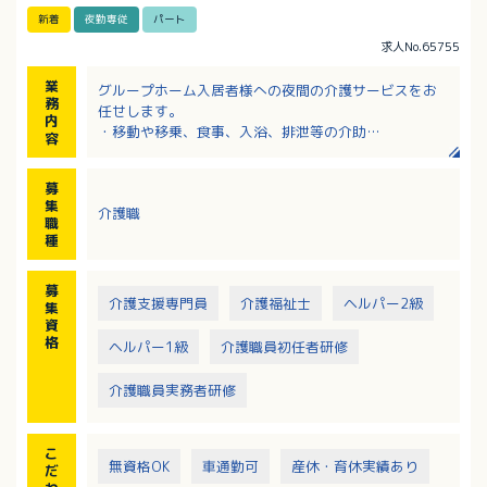
新着
夜勤専従
パート
求人No.65755
業
グループホーム入居者様への夜間の介護サービスをお
務
任せします。
内
・移動や移乗、食事、入浴、排泄等の介助
容
・見守り
・介護記録作成（iPad操作）
募
※定員：2ユニット18名（1ユニット9名）
集
介護職
職
種
募
介護支援専門員
介護福祉士
ヘルパー2級
集
資
格
ヘルパー1級
介護職員初任者研修
介護職員実務者研修
こ
無資格OK
車通勤可
産休・育休実績あり
だ