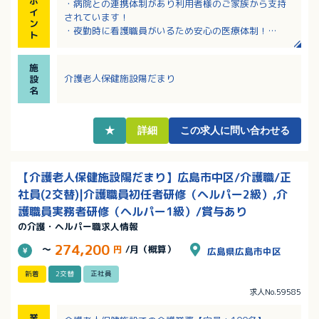
ポ
・病院との連携体制があり利用者様のご家族から支持
イ
されています！
ン
・夜勤時に看護職員がいるため安心の医療体制！
ト
・お休みは週休2日のシフト制、誕生日月の休暇あり、
有休は入職後3ヶ月経過後に支給で無理なく勤務できま
施
す！
介護老人保健施設陽だまり
設
・賞与4ヶ月！しっかり収入を得たい方におすすめ！
名
★
詳細
この求人に問い合わせる
【介護老人保健施設陽だまり】広島市中区/介護職/正
社員(2交替)|介護職員初任者研修（ヘルパー2級）,介
護職員実務者研修（ヘルパー1級）/賞与あり
の介護・ヘルパー職求人情報
274,200
～
円
/月（概算）
広島県広島市中区
新着
2交替
正社員
求人No.59585
業