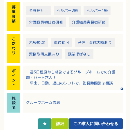
るように、自立支援を軸としたケアをチームで進めて
募
います
介護福祉士
ヘルパー2級
ヘルパー1級
集
資
格
介護職員初任者研修
介護職員実務者研修
こ
未経験OK
車通勤可
産休・育休実績あり
だ
わ
り
資格取得支援あり
残業ほぼなし
ポ
・週3日程度から相談できるグループホームでの介護
イ
職・パート求人！
ン
・早出、日勤、遅出のシフトで、勤務時間帯は相談Ｏ
ト
Ｋ！
・資格取得支援がありスキルアップ可能！
施
・マイカー通勤可で駐車場も相談できます！最寄り駅
グループホーム吉島
設
から徒歩10分の通いやすい職場！
名
★
詳細
この求人に問い合わせる