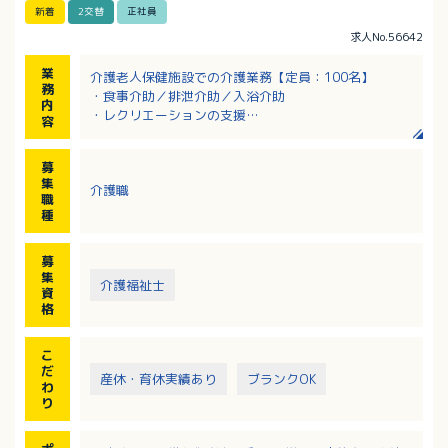
新着
2交替
正社員
求人No.56642
業
介護老人保健施設での介護業務【定員：100名】
務
・食事介助／排泄介助／入浴介助
内
・レクリエーションの支援
容
・リハビリ補助
・シーツ交換等の衛生管理
募
・入居者層：介護度1～5の方
集
介護職
※スタッフ40名で対応しています。
職
種
募
集
介護福祉士
資
格
こ
だ
産休・育休実績あり
ブランクOK
わ
り