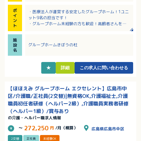
ポ
・医療法人が運営する安定したグループホーム！1ユニ
イ
ット9名の担当です！
ン
・グループホーム未経験の方も歓迎！高齢者さんを対
ト
応するのが好きな、優しい方を求めています！
・早出、遅出をお願いしたいので、自転車で通勤でき
施
るお近くにお住いの方におすすめします！
グループホームきぼうの杜
設
・施設内はスキルのある職員さんが揃っています！指
名
導してもらえる環境があるので、安心です！
★
詳細
この求人に問い合わせる
【ほほえみ グループホーム エクセレント】広島市中
区/介護職/正社員(2交替)|無資格OK,介護福祉士,介護
職員初任者研修（ヘルパー2級）,介護職員実務者研修
（ヘルパー1級）/賞与あり
の介護・ヘルパー職求人情報
272,250
～
円
/月（概算）
広島県広島市中区
2交替
正社員
未経験OK