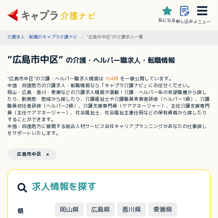
気になる
申し込み
メニュー
介護求人・転職のキャプラ介護ナビ
”広島市中区”の介護求人一覧
”広島市中区”
の介護・ヘルパー職求人・転職情報
”広島市中区”の介護・ヘルパー職求人情報は
104件
を一般公開しています。
中国・四国地方の介護求人・転職情報なら「キャプラ介護ナビ」にお任せください。
岡山・広島・香川・愛媛などの介護求人情報が満載！介護・ヘルパー系の希望職種から探し
たり、勤務地・地域から探したり、介護福祉士や介護職員実務者研修（ヘルパー1級）、介護
職員初任者研修（ヘルパー2級）、介護支援専門員（ケアマネージャー）、主任介護支援専門
員（主任ケアマネージャー）、社会福祉士、社会福祉主事任用などの保有資格から探したり
することができます。
中国・四国地方に展開する総合人材サービス会社キャリアプランニングがあなたの仕事探し
をサポートいたします。
広島市中区 ×
求人情報を探す
岡山県
広島県
香川県
愛媛県
県