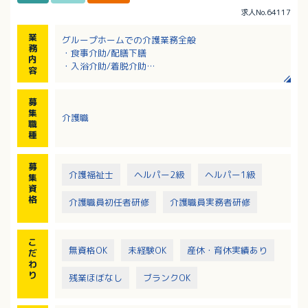
求人No.64117
業
グループホームでの介護業務全般
務
・食事介助/配膳下膳
内
・入浴介助/着脱介助
容
・排泄介助/トイレ介助
・生活支援
募
集
介護職
職
種
募
介護福祉士
ヘルパー2級
ヘルパー1級
集
資
格
介護職員初任者研修
介護職員実務者研修
こ
無資格OK
未経験OK
産休・育休実績あり
だ
わ
り
残業ほぼなし
ブランクOK