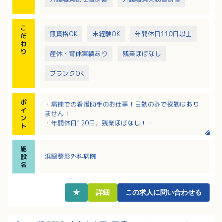
こ
無資格OK
未経験OK
年間休日110日以上
だ
わ
り
産休・育休実績あり
残業ほぼなし
ブランクOK
ポ
・病棟での看護助手のお仕事！日勤のみで夜勤はあり
イ
ません！
ン
・年間休日120日、残業ほぼなし！
ト
・手術室の器具の洗浄・滅菌の業務！資格・経験不
問！
施
・バス停、電停から徒歩1分の立地で通勤便利！
浜脇整形外科病院
設
名
★
詳細
この求人に問い合わせる