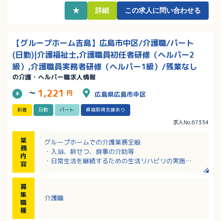
★
詳細
この求人に問い合わせる
【グループホーム吉島】広島市中区/介護職/パート
(日勤)|介護福祉士,介護職員初任者研修（ヘルパー2
級）,介護職員実務者研修（ヘルパー1級）/残業なし
の介護・ヘルパー職求人情報
1,221
～
円
広島県広島市中区
新着
日勤
パート
資格取得支援あり
求人No.67334
業
グループホームでの介護業務全般
務
・入浴、排せつ、食事の介助等
内
・日常生活を継続するための生活リハビリの実施
容
・外出や季節ごとのイベントの企画運営
・歩行介助、入浴介助、服薬管理など
募
・チームケアカンファレンスへの参加
集
介護職
・定期的な社内勉強会
職
・地域交流や地域連携への取り組み、ご家族との交流
種
※当施設を住まいとする利用者さまが快適に生活でき