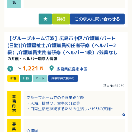
層別研修があり、安心！
名
・資格取得支援があり、スキルアップも目指せます！
★
詳細
この求人に問い合わせる
【グループホーム江波】広島市中区/介護職/パート
(日勤)|介護福祉士,介護職員初任者研修（ヘルパー2
級）,介護職員実務者研修（ヘルパー1級）/残業なし
の介護・ヘルパー職求人情報
1,221
～
円
広島県広島市中区
新着
日勤
パート
資格取得支援あり
求人No.67259
業
グループホームでの介護業務全般
務
・入浴、排せつ、食事の介助等
内
・日常生活を継続するための生活リハビリの実施
容
・外出や季節ごとのイベントの企画運営
・歩行介助、入浴介助、服薬管理など
募
・チームケアカンファレンスへの参加
集
介護職
・定期的な社内勉強会