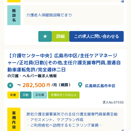
・お休みは週休2日のシフト制、無理なく勤務できま
す！
施
・賞与4ヶ月！しっかり収入を得たい方におすすめ！
介護老人保健施設陽だまり
設
名
★
詳細
この求人に問い合わせる
【介護センター中央】広島市中区/主任ケアマネージ
ャー/正社員(日勤)|その他,主任介護支援専門員,普通自
動車運転免許/完全週休二日
の介護・ヘルパー職求人情報
282,500
～
円
/月（概算）
広島県広島市中区
新着
日勤
正社員
年間休日110日以上
求人No.67558
業
居宅介護支援事業所での主任介護支援専門員業務全般
務
・アセスメント、ケアプラン作成
内
・ご利用者宅へ訪問するモニタリング業務
容
・サービス担当者会議の開催