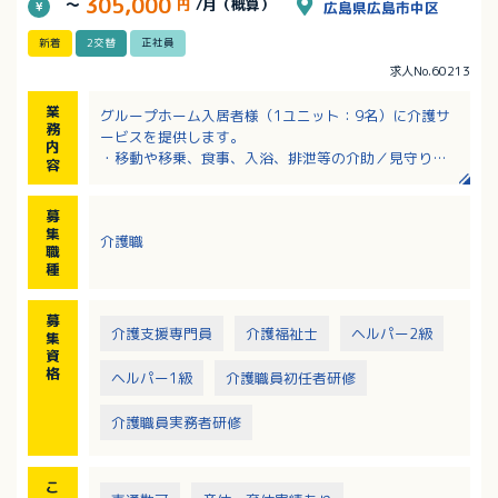
305,000
～
円
/月（概算）
広島県広島市中区
新着
2交替
正社員
求人No.60213
業
グループホーム入居者様（1ユニット：9名）に介護サ
務
ービスを提供します。
内
・移動や移乗、食事、入浴、排泄等の介助／見守り
容
・ホーム内レクレーション開催
・外出支援（外出レクや病院受診等）
募
・買い物（ご利用者の買い物代行／ホーム備品購入
集
介護職
等）
職
・介護記録作成（iPad操作）
種
・季節に応じた行事の開催
※社用車（軽AT車）の運転をお願いする場合あり
募
介護支援専門員
介護福祉士
ヘルパー2級
集
資
格
ヘルパー1級
介護職員初任者研修
介護職員実務者研修
こ