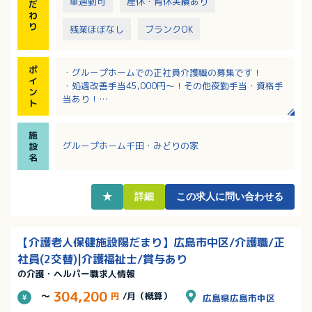
車通勤可
産休・育休実績あり
だ
わ
り
残業ほぼなし
ブランクOK
ポ
・グループホームでの正社員介護職の募集です！
イ
・処遇改善手当45,000円～！その他夜勤手当・資格手
ン
当あり！
ト
・iPad操作による介護記録で楽ちん！
・無料駐車場利用でマイカー通勤可能です！
施
グループホーム千田・みどりの家
設
名
★
詳細
この求人に問い合わせる
【介護老人保健施設陽だまり】広島市中区/介護職/正
社員(2交替)|介護福祉士/賞与あり
の介護・ヘルパー職求人情報
304,200
～
円
/月（概算）
広島県広島市中区