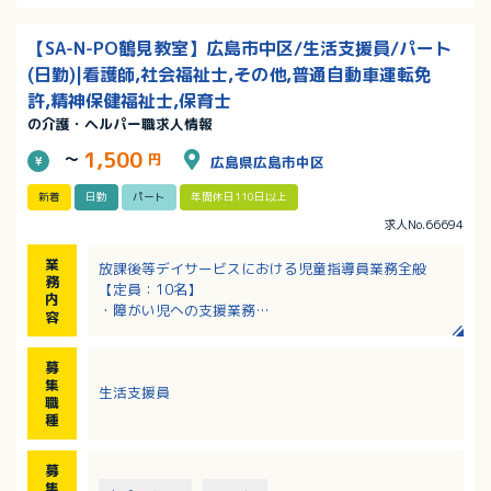
【SA-N-PO鶴見教室】広島市中区/生活支援員/パート
(日勤)|看護師,社会福祉士,その他,普通自動車運転免
許,精神保健福祉士,保育士
の介護・ヘルパー職求人情報
1,500
～
円
広島県広島市中区
新着
日勤
パート
年間休日110日以上
求人No.66694
業
放課後等デイサービスにおける児童指導員業務全般
務
【定員：10名】
内
・障がい児への支援業務
容
・レクリエーションの企画・実施
・事務作業
募
・保護者対応
集
生活支援員
・送迎業務 など
職
種
募
集