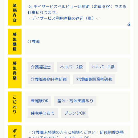
業
IGLデイサービスベルビュー河原町（定員30名）でのお
務
仕事になります。
内
・デイサービス利用者様の送迎（車）
容
・入浴、排せつ、食事等の解除
・利用者様が元気になるレクレーションの企画や進行
募
ほか
集
介護職
・簡単なストレッチ体操の進行
職
種
募
介護福祉士
ヘルパー2級
ヘルパー1級
集
資
格
介護職員初任者研修
介護職員実務者研修
こ
未経験OK
産休・育休実績あり
だ
わ
り
住宅手当あり
ブランクOK
ポ
・介護職未経験の方もご相談ください！研修制度が整
イ