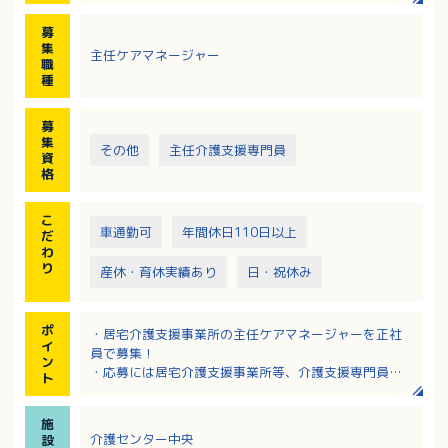
・他機関との連絡調整等
募
利用者さまやご家族へ提案、利用者さまの生活が少し
集
主任ケアマネージャー
ずつ改善できるようなケアプランを作成し、チームケ
職
アを行うお仕事です。
種
募
集
その他
主任介護支援専門員
資
格
こ
車通勤可
年間休日110日以上
だ
わ
り
産休・育休実績あり
日・祝休み
ポ
・居宅介護支援事業所の主任ケアマネージャーを正社
イ
員で募集！
ン
・応募には居宅介護支援事業所等、介護支援専門員と
ト
しての5年以上の実務経験必須！
・年間休日123日！土日祝他休の完全週休二日制！
施
・サンキ・ウエルビィならではの充実した職種別・階
介護センター中央
設