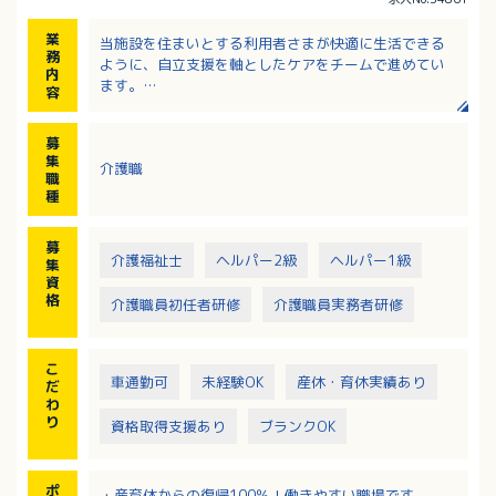
業
当施設を住まいとする利用者さまが快適に生活できる
務
ように、自立支援を軸としたケアをチームで進めてい
内
ます。
容
・日常生活を継続するための生活リハビリの実施
・外出や季節ごとのイベントの企画運営
募
・歩行介助、入浴介助、服薬管理など
集
介護職
・チームケアカンファレンスへの参加
職
・定期的な社内勉強会
種
・地域交流や地域連携への取り組み、ご家族との交流
募
介護福祉士
ヘルパー2級
ヘルパー1級
集
資
格
介護職員初任者研修
介護職員実務者研修
こ
車通勤可
未経験OK
産休・育休実績あり
だ
わ
り
資格取得支援あり
ブランクOK
ポ
・産育休からの復帰100％！働きやすい職場です