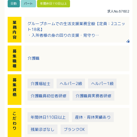
日勤
パート
年間休日110日以上
求人No.67602
業
グループホームでの生活支援業務全般【定員：2ユニッ
務
ト18名】
内
・入所者様の身の回りの支援・見守り
容
・食事介助
・シーツ交換
募
・雑務
集
介護職
職
種
募
介護福祉士
ヘルパー2級
ヘルパー1級
集
資
格
介護職員初任者研修
介護職員実務者研修
こ
年間休日110日以上
産休・育休実績あり
だ
わ
り
残業ほぼなし
ブランクOK