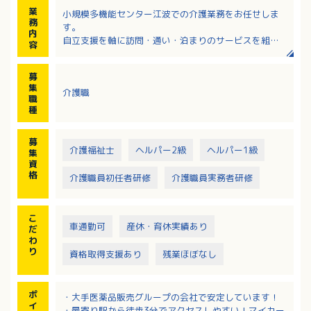
業
小規模多機能センター江波での介護業務をお任せしま
務
す。
内
自立支援を軸に訪問・通い・泊まりのサービスを組み
容
合わせながら、
住み慣れた場所で自分らしく生活できるよう、チーム
募
で取り組んでいます。
集
介護職
・日常生活を継続するための生活リハビリの実施
職
・レクリエーションや季節ごとのイベントの企画運営
種
・送迎、歩行介助、入浴介助、服薬管理など
・チームケアカンファレンスへの参加
募
・定期的な社内勉強会
介護福祉士
ヘルパー2級
ヘルパー1級
集
・地域交流や地域連携への取り組み、ご家族支援
資
※厨房完備、調理業務等ありません。
格
介護職員初任者研修
介護職員実務者研修
※泊まり：約5名前後／日、通い：約15名前後／日、訪
問：長時間の訪問はほぼなし（30分程度の対応）
こ
車通勤可
産休・育休実績あり
だ
わ
り
資格取得支援あり
残業ほぼなし
ポ
・大手医薬品販売グループの会社で安定しています！
イ
・最寄り駅から徒歩3分でアクセスしやすい！マイカー