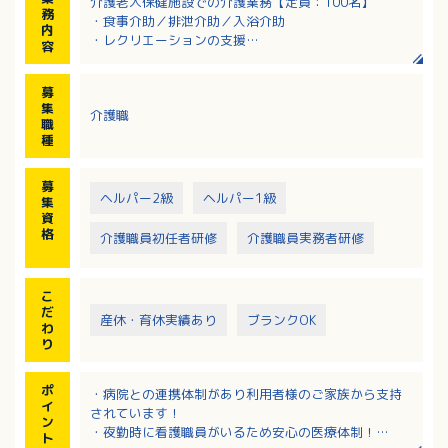
介護老人保健施設での介護業務【定員：100名】
務
・食事介助／排泄介助／入浴介助
内
・レクリエーションの支援
容
・リハビリ補助
・シーツ交換等の衛生管理
募
・入居者層：介護度1～5の方
集
介護職
※スタッフ40名で対応しています。
職
種
募
ヘルパー2級
ヘルパー1級
集
資
格
介護職員初任者研修
介護職員実務者研修
こ
だ
産休・育休実績あり
ブランクOK
わ
り
ポ
・病院との連携体制があり利用者様のご家族から支持
イ
されています！
ン
・夜勤時に看護職員がいるため安心の医療体制！
ト