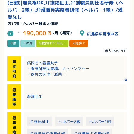
(日勤)|無資格OK,介護福祉士,介護職員初任者研修（ヘ
ルパー2級）,介護職員実務者研修（ヘルパー1級）/残
業なし
の介護・ヘルパー職求人情報
190,000
～
円
/月（概算）
広島県広島市中区
日勤
正社員
年間休日110日以上
未経験OK
求人No.62788
業
病棟での看護助手
務
・看護師補助業務、メッセンジャー
内
・器具の洗浄・滅菌
容
・物品管理、片付け、清掃、環境整備
・書類整理
募
集
看護助手
職
種
募
介護福祉士
ヘルパー2級
ヘルパー1級
集
資
格
介護職員初任者研修
介護職員実務者研修