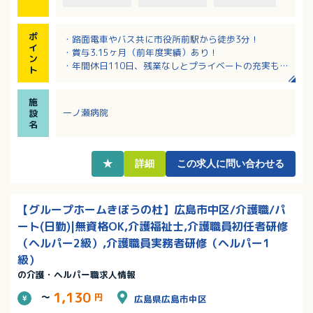
ポ
・路面電車やバス共に市役所前駅から徒歩3分！
イ
・賞与3.15ヶ月（前年度実績）あり！
ン
・年間休日110日、残業なしとプライベートの充実もは
ト
かれます！
・住宅手当・家族手当など充実しています
施
一ノ瀬病院
設
名
★
詳細
この求人に問い合わせる
【グループホームきぼうの杜】広島市中区/介護職/パ
ート(日勤)|無資格OK,介護福祉士,介護職員初任者研修
（ヘルパー2級）,介護職員実務者研修（ヘルパー1
級）
の介護・ヘルパー職求人情報
1,130
～
円
広島県広島市中区