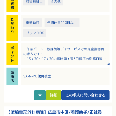
社会福祉士
その他
資
格
こ
車通勤可
年間休日110日以上
だ
わ
り
ブランクOK
ポ
・午後パート・放課後等デイサービスでの児童指導員
イ
の求人です！
ン
・13：30～17：30の短時間！週3日程度の勤務日数で
ト
相談が可能です
・時給1,300円～1,500円！資格手当や通勤手当も規定
施
により支給！
SA-N-PO鶴見教室
設
・未経験の方もご応募可能！保育士や児童指導員の任
名
用資格や、児童福祉施設でのご経験がある方は特に歓
迎！
・不動産事業も手掛ける地元企業で、経営も安定して
★
詳細
この求人に問い合わせる
います！
【浜脇整形外科病院】広島市中区/看護助手/正社員