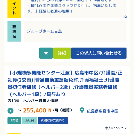
イ
・慣れるまで先輩スタッフが同行し、指導いたしま
ン
す。未経験も歓迎の職場！
ト
・充実した研修でキャリアアップできる職場！
・諸手当、資格取得支援あり（最大９割会社負担）！
施
・調理業務はありません！
グループホーム吉島
設
名
★
詳細
この求人に問い合わせる
【小規模多機能センター江波】広島市中区/介護職/正
社員(2交替)|普通自動車運転免許,介護福祉士,介護職
員初任者研修（ヘルパー2級）,介護職員実務者研修
（ヘルパー1級）/賞与あり
の介護・ヘルパー職求人情報
255,400
～
円
/月（概算）
広島県広島市中区
2交替
正社員
資格取得支援あり
求人No.59397