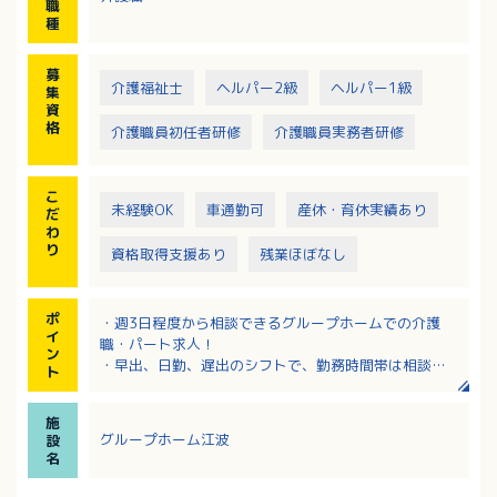
職
・地域交流や地域連携への取り組み、ご家族との交流
種
※当施設を住まいとする利用者さまが快適に生活でき
るように、自立支援を軸としたケアをチームで進めて
募
います
介護福祉士
ヘルパー2級
ヘルパー1級
集
資
格
介護職員初任者研修
介護職員実務者研修
こ
未経験OK
車通勤可
産休・育休実績あり
だ
わ
り
資格取得支援あり
残業ほぼなし
ポ
・週3日程度から相談できるグループホームでの介護
イ
職・パート求人！
ン
・早出、日勤、遅出のシフトで、勤務時間帯は相談Ｏ
ト
Ｋ！
・資格取得支援がありスキルアップ可能！
施
・マイカー通勤可で駐車場も相談できます！最寄り駅
グループホーム江波
設
から徒歩10分の通いやすい職場！
名