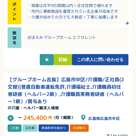
ポ
・残業は月平均5時間以内！ほぼ定時で帰れます
イ
・市内に複数施設を運営されている企業が母体です
ン
・介護が初めての方でも大歓迎！丁寧に指導します
ト
施
ほほえみ グループホーム エクセレント
設
名
★
詳細
この求人に問い合わせる
【グループホーム吉島】広島市中区/介護職/正社員(2
交替)|普通自動車運転免許,介護福祉士,介護職員初任
者研修（ヘルパー2級）,介護職員実務者研修（ヘルパ
ー1級）/賞与あり
の介護・ヘルパー職求人情報
245,400
～
円
/月（概算）
広島県広島市中区
2交替
正社員
資格取得支援あり
未経験OK
求人No.54861