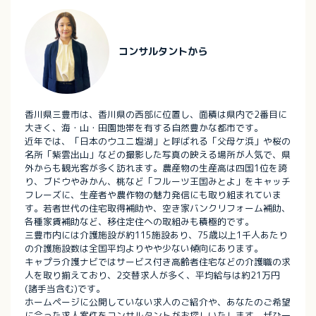
コンサルタントから
香川県三豊市は、香川県の西部に位置し、面積は県内で2番目に
大きく、海・山・田園地帯を有する自然豊かな都市です。
近年では、「日本のウユニ塩湖」と呼ばれる「父母ケ浜」や桜の
名所「紫雲出山」などの撮影した写真の映える場所が人気で、県
外からも観光客が多く訪れます。農産物の生産高は四国1位を誇
り、ブドウやみかん、桃など「フルーツ王国みとよ」をキャッチ
フレーズに、生産者や農作物の魅力発信にも取り組まれていま
す。若者世代の住宅取得補助や、空き家バンクリフォーム補助、
各種家賃補助など、移住定住への取組みも積極的です。
三豊市内には介護施設が約115施設あり、75歳以上1千人あたり
の介護施設数は全国平均よりやや少ない傾向にあります。
キャプラ介護ナビではサービス付き高齢者住宅などの介護職の求
人を取り揃えており、2交替求人が多く、平均給与は約21万円
(諸手当含む)です。
ホームページに公開していない求人のご紹介や、あなたのご希望
に合った求人案件をコンサルタントがお探しいたします。ぜひ一