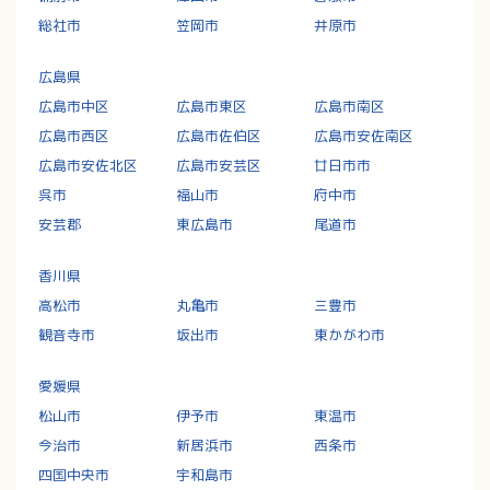
総社市
笠岡市
井原市
広島県
広島市中区
広島市東区
広島市南区
広島市西区
広島市佐伯区
広島市安佐南区
広島市安佐北区
広島市安芸区
廿日市市
呉市
福山市
府中市
安芸郡
東広島市
尾道市
香川県
高松市
丸亀市
三豊市
観音寺市
坂出市
東かがわ市
愛媛県
松山市
伊予市
東温市
今治市
新居浜市
西条市
四国中央市
宇和島市