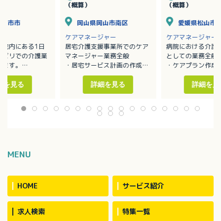
（概算）
（概算）
廿日市市
岡山県岡山市南区
愛媛県松山市
ケアマネージャー
ケアマネージャー
病院内にある1日
居宅介護支援事業所でのケア
病院における介護
ハビリでの介護業
マネージャー業務全般
としての業務全般
します。
・居宅サービス計画の作成
・ケアプラン作成
添い業務
・利用者の実態把握
・モニタリング業
薬・排泄・入浴介
・担当者会議の開催
・介護保険の申請
細を見る
詳細を見る
詳細を見
・適切な居宅介護サービス提
所リハビリ業務全
供に向けた活動
ノア、ハイエース
用者数：約30名
MENU
HOME
サービス紹介
求人検索
特集一覧