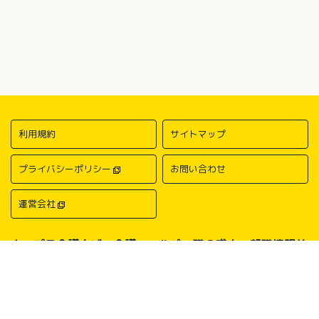
利用規約
サイトマップ
プライバシーポリシー
お問い合わせ
運営会社
キャプラ介護ナビ－介護・ヘルパー職の求人・転職情報サ
イトについて
中国・四国地方の介護求人・転職情報なら「キャプラ介護ナビ」にお任
せください。岡山・広島・香川・愛媛などの介護求人情報が満載！介
護・ヘルパー系の希望職種から探したり、勤務地・地域から探したり、