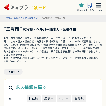
気になる
申し込み
メニュー
介護求人・転職のキャプラ介護ナビ
”三豊市”の介護求人一覧
”三豊市”
の介護・ヘルパー職求人・転職情報
中国・四国地方の介護求人・転職情報なら「キャプラ介護ナビ」にお任せください。
岡山・広島・香川・愛媛などの介護求人情報が満載！介護・ヘルパー系の希望職種から探し
たり、勤務地・地域から探したり、介護福祉士や介護職員実務者研修（ヘルパー1級）、介護
職員初任者研修（ヘルパー2級）、介護支援専門員（ケアマネージャー）、主任介護支援専門
員（主任ケアマネージャー）、社会福祉士、社会福祉主事任用などの保有資格から探したり
することができます。
中国・四国地方に展開する総合人材サービス会社キャリアプランニングがあなたの仕事探し
をサポートいたします。
三豊市 ×
求人情報を探す
岡山県
広島県
香川県
愛媛県
県