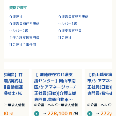
資格で探す
介護福祉士
介護職員実務者研修
介護職員初任者研修
ヘルパー1級
ヘルパー2級
介護支援専門員
主任介護支援専門員
社会福祉士
社会福祉主事任用
記念病院】廿
【 灘崎荘在宅介護支
【松山城東病
護職/契約社
援センター】岡山市南
市/ケアマネー
|普通自動車運
区/ケアマネージャー/
正社員(日勤)|
護福祉士/託
正社員(日勤)|介護支援
専門員/賞与あ
専門員,普通自動車運
ルパー職求人情報
の介護・ヘルパー職求人情報
の介護・ヘルパー
転免許/残業なし
,500
228,100
272,6
円
～
円
/月
～