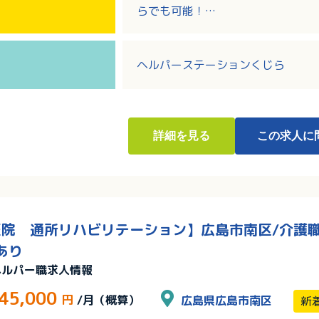
らでも可能！
・八幡浜市を中心に医療・介護・福
す
・研修制度充実！未経験の方もしっ
ヘルパーステーションくじら
詳細
を見る
この求人に
院 通所リハビリテーション】広島市南区/介護職/
あり
ヘルパー職求人情報
45,000
円
/月（概算）
広島県広島市南区
新