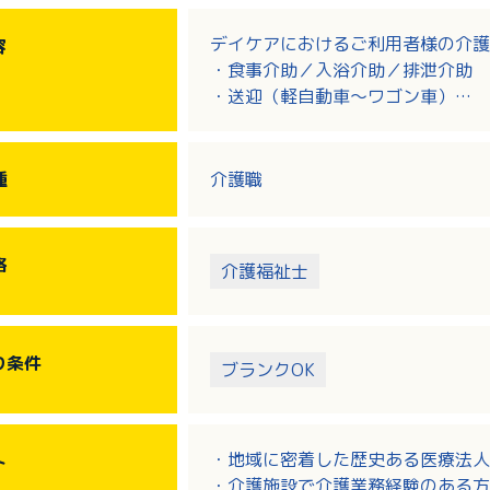
デイケアにおけるご利用者様の介護
容
・食事介助／入浴介助／排泄介助
・送迎（軽自動車～ワゴン車）
※送迎範囲は南区がメイン
種
介護職
格
介護福祉士
り
条件
ブランクOK
・地域に密着した歴史ある医療法人
ト
・介護施設で介護業務経験のある方