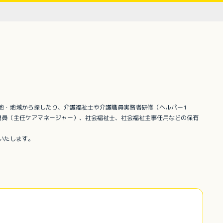
地・地域から探したり、介護福祉士や介護職員実務者研修（ヘルパー1
門員（主任ケアマネージャー）、社会福祉士、社会福祉主事任用などの保有
いたします。