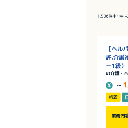
1,586件中1件
【ヘルパ
許,介護
ー1級）
の介護・
1
～
新着
業務内