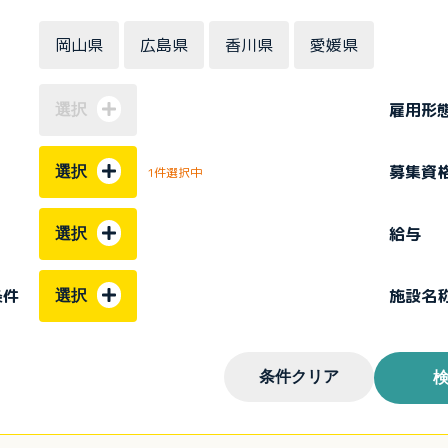
岡山県
広島県
香川県
愛媛県
雇用形
選択
募集資
選択
1件選択中
給与
選択
条件
施設名
選択
条件クリア