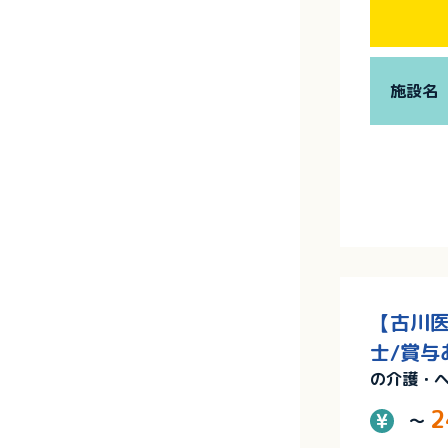
施設名
【古川医
士/賞与
の介護・
2
～