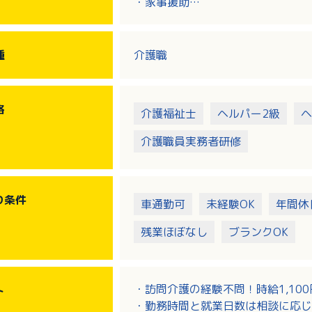
・家事援助
・身体介助 等
種
介護職
格
介護福祉士
ヘルパー2級
ヘ
介護職員実務者研修
り
条件
車通勤可
未経験OK
年間休
残業ほぼなし
ブランクOK
・訪問介護の経験不問！時給1,100
ト
・勤務時間と就業日数は相談に応じ