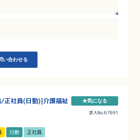
祉に関する多彩な事業を展開しているグループで
かりサポートしていただけます！
問い合わせる
正社員(日勤)|介護福祉
★気になる
求人No.67691
着
日勤
正社員