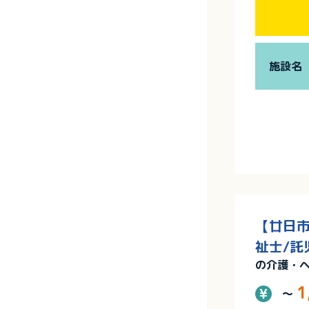
施設名
【廿日市
祉士/託
の介護・
1
～