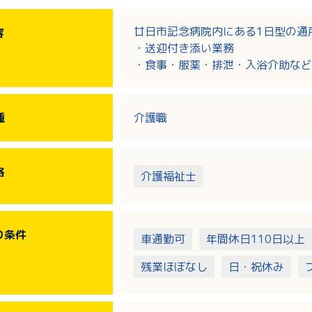
廿日市記念病院内にある1日型の通
容
・送迎付き添い業務
・食事・服薬・排泄・入浴介助など
・その他通所リハビリ業務全般
※送迎車：ノア、ハイエース
※1日平均利用者数：約30名
種
介護職
格
介護福祉士
り
条件
車通勤可
年間休日110日以上
残業ほぼなし
日・祝休み