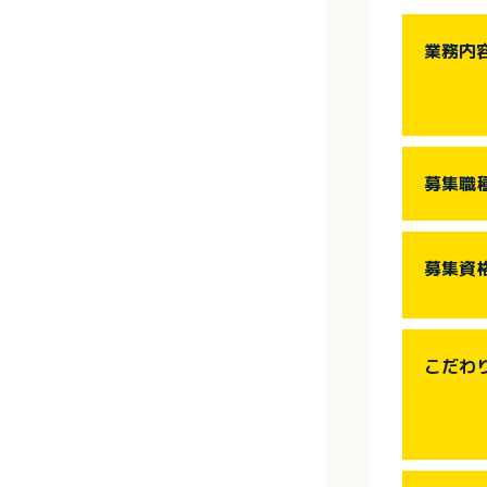
業務内
募集職
募集資
こだわ