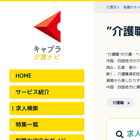
介護求人・転職のキ
”介護
”介護職”の介護・
中国・四国地方の介
岡山・広島・香川・
級）、介護職員初任
HOME
資格から探したりす
中国・四国地方に展
サービス紹介
介護職 ×
求人検索
特集一覧
求