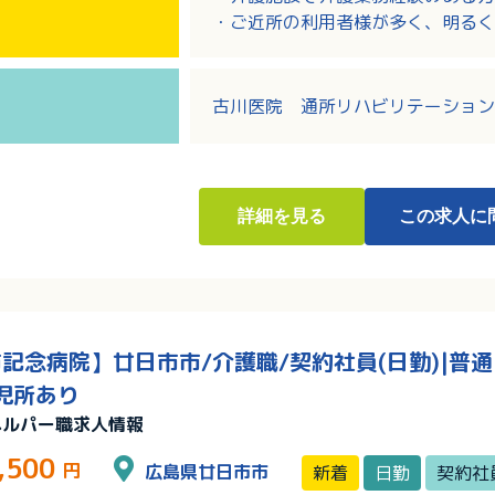
・ご近所の利用者様が多く、明るく
・送迎範囲はクリニック近辺の南区
・時間外は少なめ、職員さんの入れ
古川医院 通所リハビリテーション
詳細
を見る
この求人に
記念病院】廿日市市/介護職/契約社員(日勤)|普
児所あり
ヘルパー職求人情報
,500
円
広島県廿日市市
新着
日勤
契約社