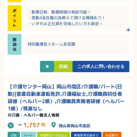
ポ
・勤務日数、勤務時間の相談可能！
イ
・常勤4名在籍の為教えて頂ける環境あり！
ン
・いずれは正社員を目指したい方も歓迎！
ト
施
特別養護老人ホーム若宮園
設
名
★
詳細
この求人に問い合わせる
【介護センター岡山】岡山市南区/介護職/パート(日
勤)|普通自動車運転免許,介護福祉士,介護職員初任者
研修（ヘルパー2級）,介護職員実務者研修（ヘルパー
1級）/残業なし
の介護・ヘルパー職求人情報
1,757
～
円
岡山県岡山市南区
日勤
パート
年間休日110日以上
資格取得支援あり
未経験OK