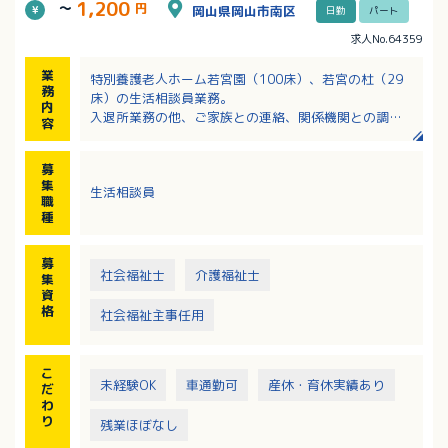
1,200
～
円
岡山県岡山市南区
日勤
パート
求人No.64359
業
特別養護老人ホーム若宮園（100床）、若宮の杜（29
務
床）の生活相談員業務。
内
入退所業務の他、ご家族との連絡、関係機関との調整
容
業務
ショートステイ送迎や受診の際の運転業務
募
集
生活相談員
職
種
募
社会福祉士
介護福祉士
集
資
格
社会福祉主事任用
こ
未経験OK
車通勤可
産休・育休実績あり
だ
わ
り
残業ほぼなし