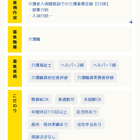
業
介護老人保健施設での介護業務全般【50床】
務
・食事介助
内
・入浴介助
容
・季節行事の実施、日々の出来事の利用者様との共有
・日々の業務対応
募
※2交代制
集
介護職
※日勤のみから開始
職
※業務に慣れてから夜勤あり
種
募
介護福祉士
ヘルパー2級
ヘルパー1級
集
資
格
介護職員初任者研修
介護職員実務者研修
こ
無資格OK
車通勤可
未経験OK
だ
わ
り
年間休日110日以上
託児所あり
産休・育休実績あり
住宅手当あり
残業ほぼなし