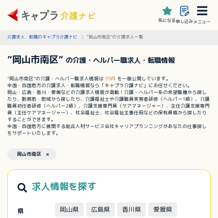
気になる
申し込み
メニュー
介護求人・転職のキャプラ介護ナビ
”岡山市南区”の介護求人一覧
”岡山市南区”
の介護・ヘルパー職求人・転職情報
”岡山市南区”の介護・ヘルパー職求人情報は
55件
を一般公開しています。
中国・四国地方の介護求人・転職情報なら「キャプラ介護ナビ」にお任せください。
岡山・広島・香川・愛媛などの介護求人情報が満載！介護・ヘルパー系の希望職種から探し
たり、勤務地・地域から探したり、介護福祉士や介護職員実務者研修（ヘルパー1級）、介護
職員初任者研修（ヘルパー2級）、介護支援専門員（ケアマネージャー）、主任介護支援専門
員（主任ケアマネージャー）、社会福祉士、社会福祉主事任用などの保有資格から探したり
することができます。
中国・四国地方に展開する総合人材サービス会社キャリアプランニングがあなたの仕事探し
をサポートいたします。
岡山市南区 ×
求人情報を探す
岡山県
広島県
香川県
愛媛県
県