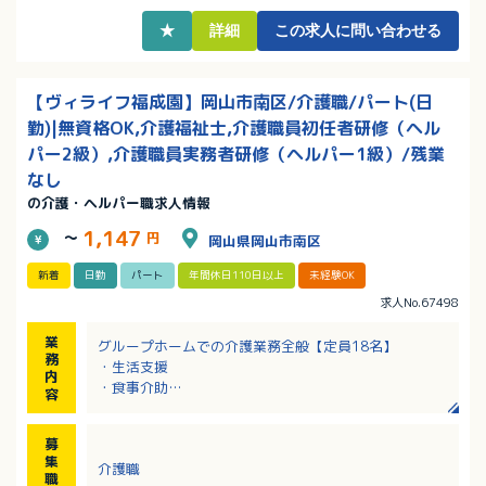
・職務手当、資格手当など各種手当充実！該当者には
保育手当も支給あり！
★
詳細
この求人に問い合わせる
【ヴィライフ福成園】岡山市南区/介護職/パート(日
勤)|無資格OK,介護福祉士,介護職員初任者研修（ヘル
パー2級）,介護職員実務者研修（ヘルパー1級）/残業
なし
の介護・ヘルパー職求人情報
1,147
～
円
岡山県岡山市南区
新着
日勤
パート
年間休日110日以上
未経験OK
求人No.67498
業
グループホームでの介護業務全般【定員18名】
務
・生活支援
内
・食事介助
容
・入浴介助
・排せつ介助
募
・居室清掃
集
介護職
・介護記録の記入
職