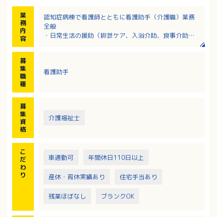
業
認知症病棟で看護師とともに看護助手（介護職）業務
務
全般
内
・日常生活の援助（排泄ケア、入浴介助、食事介助）
容
・認知症高齢者への生活環境調整
・レクリエーションの企画運営
募
※病床数：180床／2階病棟：精神療養病棟（60床）、
集
看護助手
3階病棟：認知症治療病棟入院料1（60床）、
職
4階病棟：認知症治療病棟入院料1（60床）
種
募
集
介護福祉士
資
格
こ
車通勤可
年間休日110日以上
だ
わ
り
産休・育休実績あり
住宅手当あり
残業ほぼなし
ブランクOK