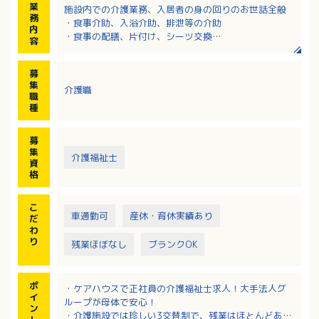
業
施設内での介護業務、入居者の身の回りのお世話全般
務
・食事介助、入浴介助、排泄等の介助
内
・食事の配膳、片付け、シーツ交換
容
・レクリエーションの企画、担当 等
募
集
介護職
職
種
募
集
介護福祉士
資
格
こ
車通勤可
産休・育休実績あり
だ
わ
り
残業ほぼなし
ブランクOK
ポ
・ケアハウスで正社員の介護福祉士求人！大手法人グ
イ
ループが母体で安心！
ン
・介護施設では珍しい3交替制で、残業はほとんどあり