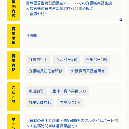
業
地域密着型特別養護老人ホームでの介護職業務全般
務
入居者様の日常生活における介護や援助
内
・食事介助
容
・排泄介助
・シーツ交換
募
・レクリエーション等
集
介護職
職
種
募
介護福祉士
ヘルパー2級
ヘルパー1級
集
資
格
介護職員初任者研修
介護職員実務者研修
こ
車通勤可
産休・育休実績あり
だ
わ
り
残業ほぼなし
ブランクOK
ポ
・日勤のみ！介護職・週5日勤務のフルタイムパート求
イ
人！勤務時間帯は選択可能です
ン