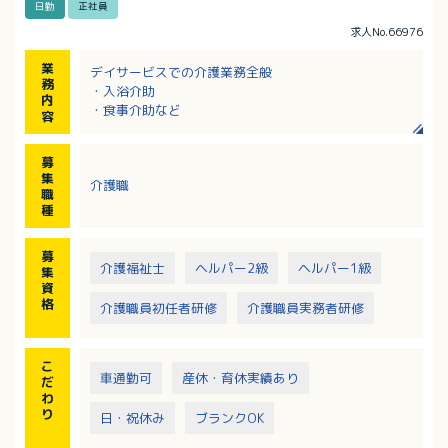
日勤
正社員
求人No.66976
業
デイサービスでの介護業務全般
務
・入浴介助
内
・食事介助など
容
募
集
介護職
職
種
募
介護福祉士
ヘルパー2級
ヘルパー1級
集
資
格
介護職員初任者研修
介護職員実務者研修
こ
車通勤可
産休・育休実績あり
だ
わ
り
日・祝休み
ブランクOK