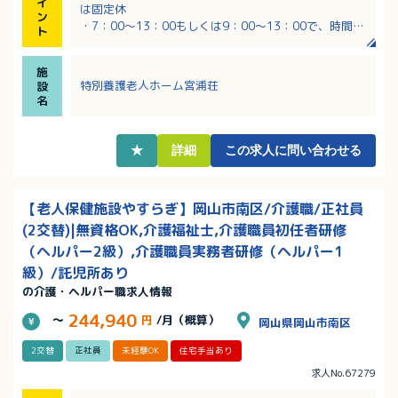
イ
は固定休
ン
・7：00～13：00もしくは9：00～13：00で、時間帯
ト
は選択可能！それ以外の勤務時間の相談も可能です
・時給1,050円～1,200円！該当の資格をお持ちの方に
施
は、資格手当が追加でつきます！
特別養護老人ホーム宮浦荘
設
・ブランクある方や経験の浅い方もサポートしますの
名
で安心してご応募ください
・子育て中の方は、学校行事などでのお休みについて
は配慮がある職場ですのでご安心ください
★
詳細
この求人に問い合わせる
【老人保健施設やすらぎ】岡山市南区/介護職/正社員
(2交替)|無資格OK,介護福祉士,介護職員初任者研修
（ヘルパー2級）,介護職員実務者研修（ヘルパー1
級）/託児所あり
の介護・ヘルパー職求人情報
244,940
～
円
/月（概算）
岡山県岡山市南区
2交替
正社員
未経験OK
住宅手当あり
求人No.67279