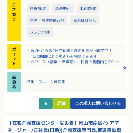
こ
無資格OK
車通勤可
未経験OK
だ
わ
り
産休・育休実績あり
残業ほぼなし
ブランクOK
ポ
・週2日から週4日で勤務日数の相談が可能です！
イ
・1日6時間以上で働き方を相談できます！
ン
・Ｗワーク（副業・兼業可）、扶養の範囲内もOK！
ト
・研修制度が充実しており安心して働けます！
・日祝手当（1回1,000円）や資格手当など、各種手当
施
があります！
グループホーム夢咲園
設
名
★
詳細
この求人に問い合わせる
【在宅介護支援センターなみき】岡山市南区/ケアマ
ネージャー/正社員(日勤)|介護支援専門員,普通自動車