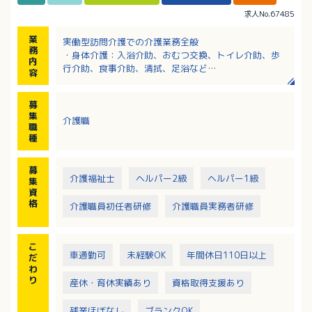
求人No.67485
業
実働型訪問介護での介護業務全般
務
・身体介護：入浴介助、おむつ交換、トイレ介助、歩
内
行介助、食事介助、清拭、足浴など
容
・生活援助：調理、買い物、掃除、洗濯など
募
集
介護職
職
種
募
介護福祉士
ヘルパー2級
ヘルパー1級
集
資
格
介護職員初任者研修
介護職員実務者研修
こ
車通勤可
未経験OK
年間休日110日以上
だ
わ
り
産休・育休実績あり
資格取得支援あり
残業ほぼなし
ブランクOK