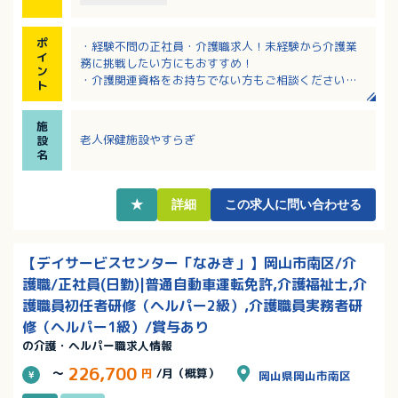
ポ
・経験不問の正社員・介護職求人！未経験から介護業
イ
務に挑戦したい方にもおすすめ！
ン
・介護関連資格をお持ちでない方もご相談ください！
ト
・年次有給は採用月により、入職時に付与！
・年間賞与の前年度支給実績は計3.80ヶ月分！
施
・日勤から始めて、慣れてから夜勤に入れます！
老人保健施設やすらぎ
設
名
★
詳細
この求人に問い合わせる
【デイサービスセンター「なみき」】岡山市南区/介
護職/正社員(日勤)|普通自動車運転免許,介護福祉士,介
護職員初任者研修（ヘルパー2級）,介護職員実務者研
修（ヘルパー1級）/賞与あり
の介護・ヘルパー職求人情報
226,700
～
円
/月（概算）
岡山県岡山市南区