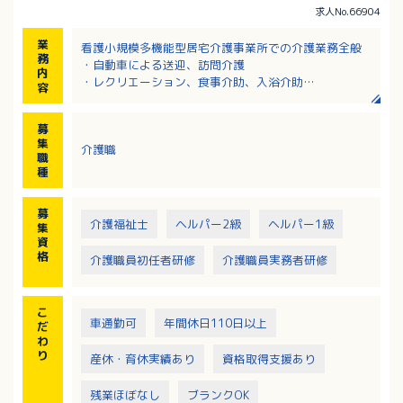
求人No.66904
業
看護小規模多機能型居宅介護事業所での介護業務全般
務
・自動車による送迎、訪問介護
内
・レクリエーション、食事介助、入浴介助
容
・介護記録の記入 等
募
集
介護職
職
種
募
介護福祉士
ヘルパー2級
ヘルパー1級
集
資
格
介護職員初任者研修
介護職員実務者研修
こ
車通勤可
年間休日110日以上
だ
わ
り
産休・育休実績あり
資格取得支援あり
残業ほぼなし
ブランクOK