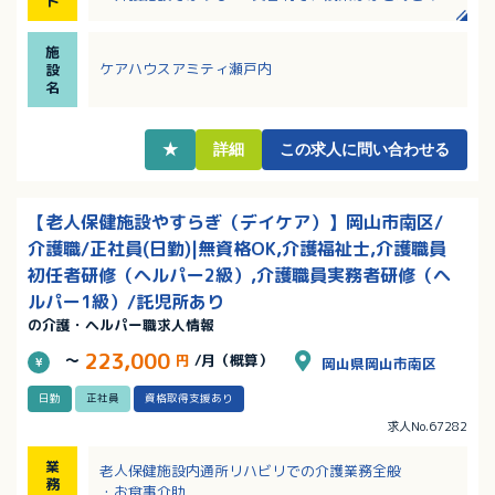
ト
ません！
・職場内のコミュニケーション良好！建物内に複数の
施
施設があり、多職種との連携体制も抜群！
ケアハウスアミティ瀬戸内
設
・定年65歳、再雇用制度あり！長く安定してご活躍い
名
ただける職場です
・高台にあり、瀬戸内海を望める景色のきれいな施設
です！
★
詳細
この求人に問い合わせる
【老人保健施設やすらぎ（デイケア）】岡山市南区/
介護職/正社員(日勤)|無資格OK,介護福祉士,介護職員
初任者研修（ヘルパー2級）,介護職員実務者研修（ヘ
ルパー1級）/託児所あり
の介護・ヘルパー職求人情報
223,000
～
円
/月（概算）
岡山県岡山市南区
日勤
正社員
資格取得支援あり
求人No.67282
業
老人保健施設内通所リハビリでの介護業務全般
務
・お食事介助