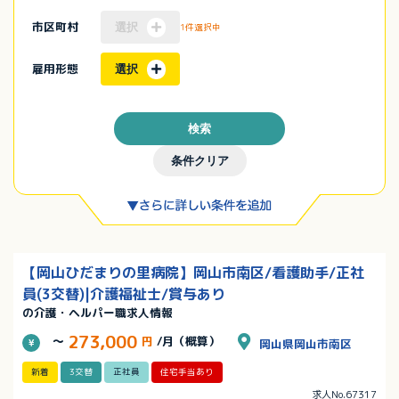
市区町村
選択
1件選択中
雇用形態
選択
検索
条件クリア
【岡山ひだまりの里病院】岡山市南区/看護助手/正社
員(3交替)|介護福祉士/賞与あり
の介護・ヘルパー職求人情報
273,000
～
円
/月（概算）
岡山県岡山市南区
新着
3交替
正社員
住宅手当あり
求人No.67317