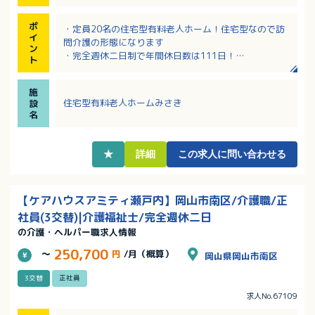
ポ
・定員20名の住宅型有料老人ホーム！住宅型なので訪
イ
問介護の形態になります
ン
・完全週休二日制で年間休日数は111日！
ト
・残業はほとんどなく、プライベートの時間も大切に
しながら働ける職場！
施
・研修はｅラーニングを導入しており、業務負担の軽
住宅型有料老人ホームみさき
設
減に取り組んでいます
名
・「おかやま子育て応援宣言企業」！子育て中や介護
中の方など様々な働き方に柔軟に対応されています
★
詳細
この求人に問い合わせる
【ケアハウスアミティ瀬戸内】岡山市南区/介護職/正
社員(3交替)|介護福祉士/完全週休二日
の介護・ヘルパー職求人情報
250,700
～
円
/月（概算）
岡山県岡山市南区
3交替
正社員
求人No.67109