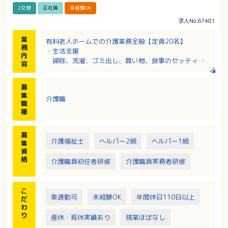
2交替
正社員
未経験OK
求人No.67481
業
有料老人ホームでの介護業務全般【定員20名】
務
・生活支援
内
掃除、洗濯、ゴミ出し、買い物、食事のセッティン
容
グなど
・身体介護
募
食事介助、排泄介助、歩行介助、入浴介助、着替え
集
介護職
や洗面、車いすへの移乗など
職
※食事調理は調理員が担当
種
※平均介護度：2.5程度
募
介護福祉士
ヘルパー2級
ヘルパー1級
集
資
格
介護職員初任者研修
介護職員実務者研修
こ
車通勤可
未経験OK
年間休日110日以上
だ
わ
り
産休・育休実績あり
残業ほぼなし