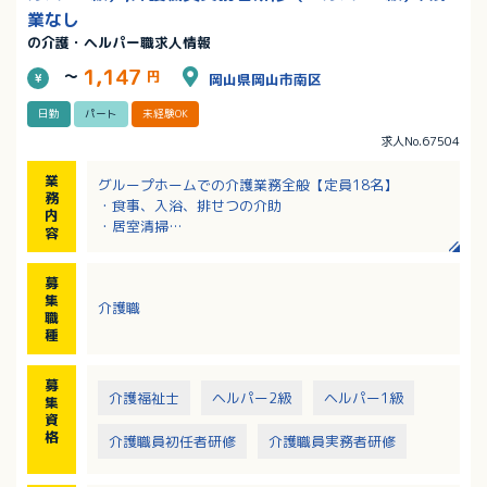
業なし
の介護・ヘルパー職求人情報
1,147
～
円
岡山県岡山市南区
日勤
パート
未経験OK
求人No.67504
業
グループホームでの介護業務全般【定員18名】
務
・食事、入浴、排せつの介助
内
・居室清掃
容
・介護記録の記入等
募
集
介護職
職
種
募
介護福祉士
ヘルパー2級
ヘルパー1級
集
資
格
介護職員初任者研修
介護職員実務者研修