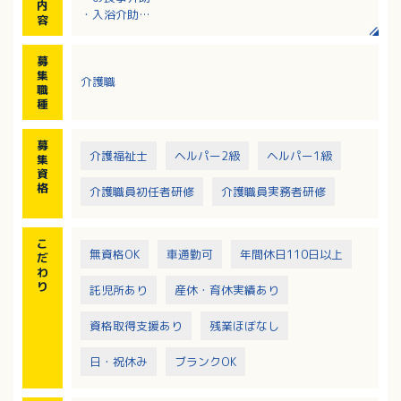
内
・入浴介助
容
・トイレ介助
募
集
介護職
職
種
募
介護福祉士
ヘルパー2級
ヘルパー1級
集
資
格
介護職員初任者研修
介護職員実務者研修
こ
無資格OK
車通勤可
年間休日110日以上
だ
わ
り
託児所あり
産休・育休実績あり
資格取得支援あり
残業ほぼなし
日・祝休み
ブランクOK