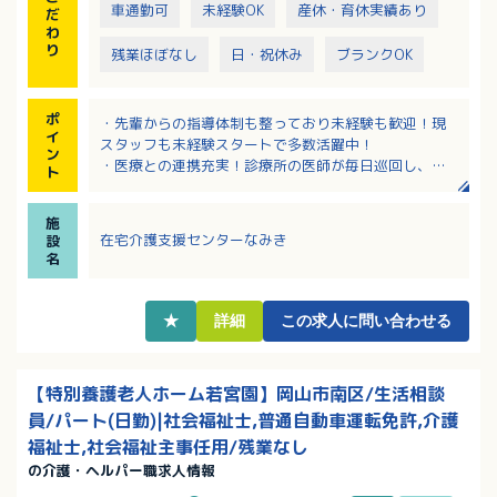
車通勤可
未経験OK
産休・育休実績あり
だ
わ
り
残業ほぼなし
日・祝休み
ブランクOK
ポ
・先輩からの指導体制も整っており未経験も歓迎！現
イ
スタッフも未経験スタートで多数活躍中！
ン
・医療との連携充実！診療所の医師が毎日巡回し、担
ト
当ケースの相談ができるので安心して業務に取組めま
す。
施
・うれしい賞与4.3ヶ月！医療費全額補助など、福利厚
在宅介護支援センターなみき
設
生も充実です。
名
・担当者制のため、お休みをご自分で調整することも
可能！
・突発的なお休みも、フォローできる環境があるので
★
詳細
この求人に問い合わせる
安心です。
【特別養護老人ホーム若宮園】岡山市南区/生活相談
員/パート(日勤)|社会福祉士,普通自動車運転免許,介護
福祉士,社会福祉主事任用/残業なし
の介護・ヘルパー職求人情報