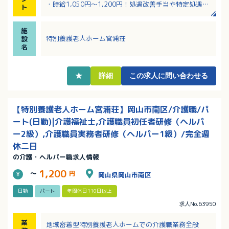
・時給1,050円～1,200円！処遇改善手当や特定処遇改
ト
善手当、ベースアップ手当がつきます！
・ブランクある方や経験の浅い方もサポートしますの
施
で安心してご応募ください
特別養護老人ホーム宮浦荘
設
・正社員登用制度あり！過去3年で2名の登用実績があ
名
ります
・子育て中の方は、学校行事などでのお休みについて
は配慮がある職場ですのでご安心ください
★
詳細
この求人に問い合わせる
【特別養護老人ホーム宮浦荘】岡山市南区/介護職/パ
ート(日勤)|介護福祉士,介護職員初任者研修（ヘルパ
ー2級）,介護職員実務者研修（ヘルパー1級）/完全週
休二日
の介護・ヘルパー職求人情報
1,200
～
円
岡山県岡山市南区
日勤
パート
年間休日110日以上
求人No.63950
業
地域密着型特別養護老人ホームでの介護職業務全般