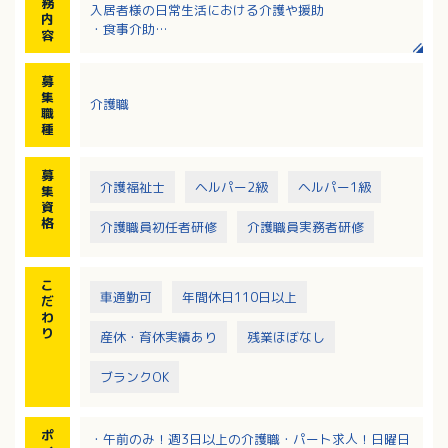
務
入居者様の日常生活における介護や援助
内
・食事介助
容
・排泄介助
・シーツ交換
募
・レクリエーション
集
介護職
・入浴介助等
職
※入浴介助業務を中心にお願いすることもあります
種
募
介護福祉士
ヘルパー2級
ヘルパー1級
集
資
格
介護職員初任者研修
介護職員実務者研修
こ
車通勤可
年間休日110日以上
だ
わ
り
産休・育休実績あり
残業ほぼなし
ブランクOK
ポ
・午前のみ！週3日以上の介護職・パート求人！日曜日