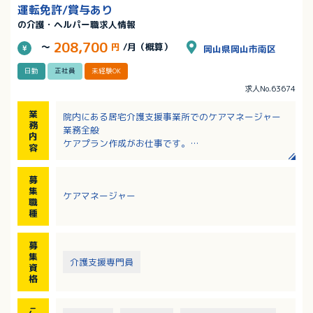
運転免許/賞与あり
の介護・ヘルパー職求人情報
208,700
～
円
/月（概算）
岡山県岡山市南区
日勤
正社員
未経験OK
求人No.63674
業
院内にある居宅介護支援事業所でのケアマネージャー
務
業務全般
内
ケアプラン作成がお仕事です。
容
※当事業所は診療所内に設置されており、在宅医療に
関して地域の相談窓口としての役割を担っている部署
募
です。
集
ケアマネージャー
※利用者様とそのご家族が暮らす地域において、さま
職
ざまな社会資源と連携を図り、スタッフで協力しなが
種
らケアプランを作成していきます。
募
集
介護支援専門員
資
格
こ