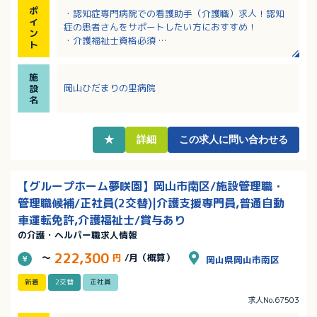
ポ
・認知症専門病院での看護助手（介護職）求人！認知
イ
症の患者さんをサポートしたい方におすすめ！
ン
・介護福祉士資格必須
ト
・有給休暇は1時間単位で取得可能！
・医師、看護師など多職種と連携してチームで患者さ
施
んやご家族のケアに取り組まれています
岡山ひだまりの里病院
設
・定年が65歳で安定して長く働き続けられる環境で
名
す！
★
詳細
この求人に問い合わせる
【グループホーム夢咲園】岡山市南区/施設管理職・
管理職候補/正社員(2交替)|介護支援専門員,普通自動
車運転免許,介護福祉士/賞与あり
の介護・ヘルパー職求人情報
222,300
～
円
/月（概算）
岡山県岡山市南区
新着
2交替
正社員
求人No.67503