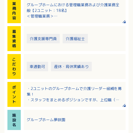
業
グループホームにおける管理職業務および介護業務全
務
般【2ユニット：18名】
内
＜管理職業務＞
容
・部下の教育、指導、育成、勤務表作成、タイムカー
ド管理
募
・入居・売上管理、事務処理等
集
・ご家族、病院関係との対応（入居時の契約等）、面
介護支援専門員
介護福祉士
資
談
格
＜介護業務＞
・食事、入浴、排せつ等の介助
こ
・日常生活上の支援、季節の行事 など
だ
車通勤可
産休・育休実績あり
わ
り
ポ
・2ユニットのグループホームで介護リーダー候補を募
イ
集！
ン
・スタッフをまとめるポジションですが、上位職（主
ト
任・ホーム長）のフォローもあるので安心！
・離職率が低く、長期間勤務されている職員さんが多
施
い施設！
グループホーム夢咲園
設
・キャリアアップを目指す方必見！マネジメント経験
名
者は採用・賃金の両方で優遇あり！