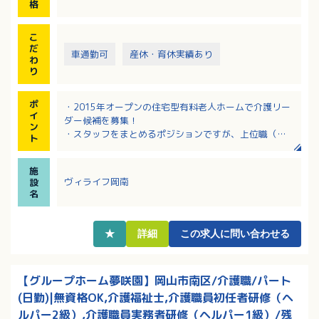
談
格
＜介護業務＞
・食事、入浴、排せつ等の介助
こ
・日常生活上の支援、季節の行事 など
だ
車通勤可
産休・育休実績あり
わ
り
ポ
・2015年オープンの住宅型有料老人ホームで介護リー
イ
ダー候補を募集！
ン
・スタッフをまとめるポジションですが、上位職（主
ト
任・ホーム長）のフォローもあるので安心！
・離職率が低く、長期間勤務されている職員さんが多
施
い施設！
ヴィライフ岡南
設
・キャリアアップを目指す方必見！マネジメント経験
名
者は採用・賃金の両方で優遇あり！
・職務手当、資格手当など各種手当充実！該当者には
保育手当も支給あり！
★
詳細
この求人に問い合わせる
【グループホーム夢咲園】岡山市南区/介護職/パート
(日勤)|無資格OK,介護福祉士,介護職員初任者研修（ヘ
ルパー2級）,介護職員実務者研修（ヘルパー1級）/残