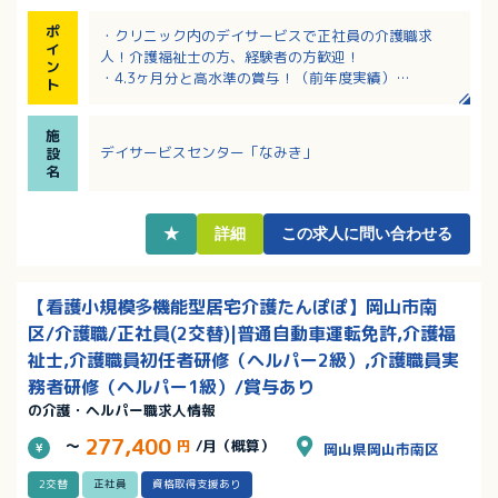
ポ
・クリニック内のデイサービスで正社員の介護職求
イ
人！介護福祉士の方、経験者の方歓迎！
ン
・4.3ヶ月分と高水準の賞与！（前年度実績）
ト
・原則、日曜日と祝日がお休みでプライベートの予定
が立てやすい！日曜出勤の場合は別途手当あり！
施
・昼食補助や医療費の補助制度など福利厚生も充実！
デイサービスセンター「なみき」
設
・無料駐車場完備！マイカー通勤しやすい立地です！
名
★
詳細
この求人に問い合わせる
【看護小規模多機能型居宅介護たんぽぽ】岡山市南
区/介護職/正社員(2交替)|普通自動車運転免許,介護福
祉士,介護職員初任者研修（ヘルパー2級）,介護職員実
務者研修（ヘルパー1級）/賞与あり
の介護・ヘルパー職求人情報
277,400
～
円
/月（概算）
岡山県岡山市南区
2交替
正社員
資格取得支援あり