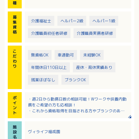
種
募
介護福祉士
ヘルパー2級
ヘルパー1級
集
資
格
介護職員初任者研修
介護職員実務者研修
こ
無資格OK
車通勤可
未経験OK
だ
わ
り
年間休日110日以上
産休・育休実績あり
残業ほぼなし
ブランクOK
ポ
・週2日から勤務日数の相談可能！Wワークや扶養内勤
イ
務をご希望の方も応相談！
ン
・これから資格取得を目指される方やブランクのある
ト
方も歓迎！
・研修制度が充実しており安心して始められます！
施
・介護福祉士の資格をお持ちの方は、資格手当月5,000
ヴィライフ福成園
設
円の支給あり！
名