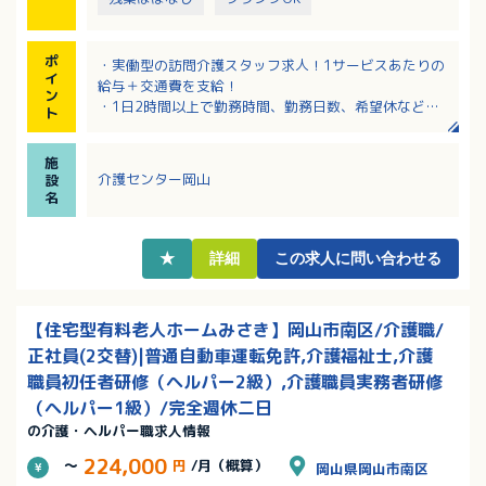
ポ
・実働型の訪問介護スタッフ求人！1サービスあたりの
イ
給与＋交通費を支給！
ン
・1日2時間以上で勤務時間、勤務日数、希望休など、
ト
柔軟に対応！
・経験不問！慣れるまで先輩スタッフが付き添い、丁
施
寧に指導します！
介護センター岡山
設
・様々な年齢層の方が活躍中！長く働き続けられる職
名
場です
・各種研修や資格取得支援制度（最大9割会社負担）充
実！手厚い福利厚生が魅力！
★
詳細
この求人に問い合わせる
・子育てに理解のある職場です！スポットで働きたい
方もOK！
【住宅型有料老人ホームみさき】岡山市南区/介護職/
正社員(2交替)|普通自動車運転免許,介護福祉士,介護
職員初任者研修（ヘルパー2級）,介護職員実務者研修
（ヘルパー1級）/完全週休二日
の介護・ヘルパー職求人情報
224,000
～
円
/月（概算）
岡山県岡山市南区