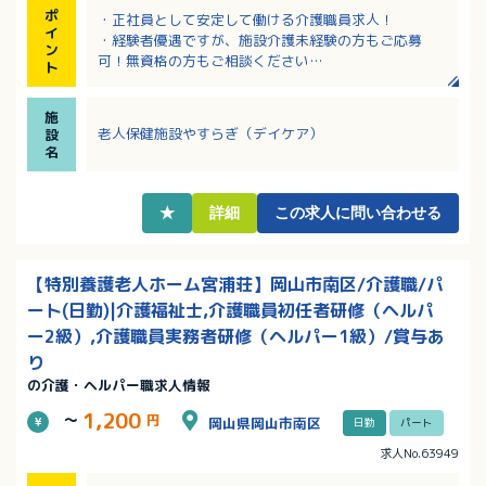
ポ
・正社員として安定して働ける介護職員求人！
イ
・経験者優遇ですが、施設介護未経験の方もご応募
ン
可！無資格の方もご相談ください
ト
・前年度賞与実績は計3.80ヶ月分！
・日曜日と祝日がお休みで予定を立てやすい！残業も
施
少なめです！
老人保健施設やすらぎ（デイケア）
設
・有給休暇は入職時に付与！（日数は採用月による）
名
★
詳細
この求人に問い合わせる
【特別養護老人ホーム宮浦荘】岡山市南区/介護職/パ
ート(日勤)|介護福祉士,介護職員初任者研修（ヘルパ
ー2級）,介護職員実務者研修（ヘルパー1級）/賞与あ
り
の介護・ヘルパー職求人情報
1,200
～
円
岡山県岡山市南区
日勤
パート
求人No.63949