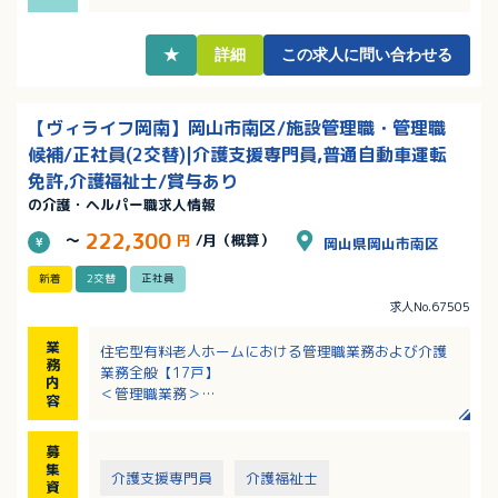
・昇給制度ありで頑張りが評価されます！
★
詳細
この求人に問い合わせる
【ヴィライフ岡南】岡山市南区/施設管理職・管理職
候補/正社員(2交替)|介護支援専門員,普通自動車運転
免許,介護福祉士/賞与あり
の介護・ヘルパー職求人情報
222,300
～
円
/月（概算）
岡山県岡山市南区
新着
2交替
正社員
求人No.67505
業
住宅型有料老人ホームにおける管理職業務および介護
務
業務全般【17戸】
内
＜管理職業務＞
容
・部下の教育、指導、育成、勤務表作成、タイムカー
ド管理
募
・入居・売上管理、事務処理等
集
・ご家族、病院関係との対応（入居時の契約等）、面
介護支援専門員
介護福祉士
資