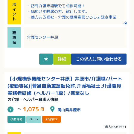
ポ
・訪問介護未経験でも相談可能！
イ
・幅広い年齢層の方、歓迎します。
ン
・魅力ある福祉・介護の職場宣言ひろしま認定事業所
ト
です！
・サンキ・ウエルビィならではの充実した職種別・階
施
層別研修でしっかりキャリアアップ。
介護センター井原
設
・資格取得支援があり、スキルアップも目指せます！
名
★
詳細
この求人に問い合わせる
【小規模多機能センター井原】井原市/介護職/パート
(夜勤専従)|普通自動車運転免許,介護福祉士,介護職員
実務者研修（ヘルパー1級）/残業なし
の介護・ヘルパー職求人情報
1,075
～
円
岡山県井原市
夜勤専従
パート
未経験OK
求人No.63551