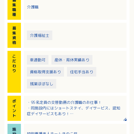
募
集
介護職
職
種
募
集
介護福祉士
資
格
こ
車通勤可
産休・育休実績あり
だ
わ
り
資格取得支援あり
住宅手当あり
残業ほぼなし
ポ
・95名定員の交替勤務の介護職のお仕事！
イ
・同施設内にはショートステイ、デイサービス、認知
ン
症デイサービスもあり！
ト
・残業もほぼなく、幅広い年齢層の方が活躍中！
・資格制度や教育体制など充実！
施
特別養護老人ホームきのこ荘