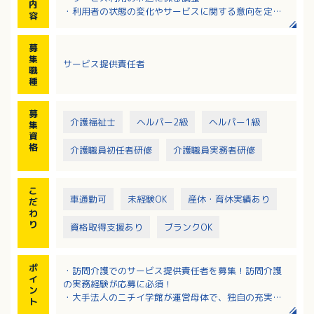
内
・利用者の状態の変化やサービスに関する意向を定期
容
的に把握する
・サービス担当者会議の出席
募
・ケアプランに基づいた訪問介護計画の作成
集
サービス提供責任者
・ヘルパーの指導、育成、管理
職
種
募
介護福祉士
ヘルパー2級
ヘルパー1級
集
資
格
介護職員初任者研修
介護職員実務者研修
こ
車通勤可
未経験OK
産休・育休実績あり
だ
わ
り
資格取得支援あり
ブランクOK
ポ
・訪問介護でのサービス提供責任者を募集！訪問介護
イ
の実務経験が応募に必須！
ン
・大手法人のニチイ学館が運営母体で、独自の充実し
ト
た福利厚生制度が魅力！