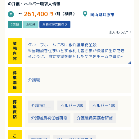
の介護・ヘルパー職求人情報
261,400
～
円
/月（概算）
岡山県井原市
2交替
正社員
資格取得支援あり
求人No.62717
業
グループホームにおける介護業務全般
務
※当施設を住まいとする利用者さまが快適に生活でき
内
るように、自立支援を軸としたケアをチームで進めて
容
います。
・調理や洗濯などを共に行うなど、日常生活を継続す
募
るための生活リハビリの実施
集
介護職
・外出や季節ごとのイベントの企画運営
職
・歩行介助、入浴介助、服薬管理など
種
・チームケアカンファレンスへの参加
・定期的な社内勉強会
募
・地域交流や地域連携への取り組み、ご家族との交流
介護福祉士
ヘルパー2級
ヘルパー1級
集
資
格
介護職員初任者研修
介護職員実務者研修
こ