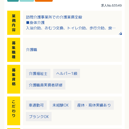
求人No.63549
業
訪問介護事業所での介護業務全般
務
■身体介護
内
入浴介助、おむつ交換、トイレ介助、歩行介助、食事
容
介助、清拭、足浴など
■生活援助
募
調理、買い物、掃除、洗濯など
集
介護職
職
種
募
介護福祉士
ヘルパー1級
集
資
格
介護職員実務者研修
こ
車通勤可
未経験OK
産休・育休実績あり
だ
わ
り
ブランクOK