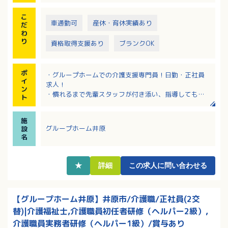
こ
車通勤可
産休・育休実績あり
だ
わ
り
資格取得支援あり
ブランクOK
ポ
・グループホームでの介護支援専門員！日勤・正社員
イ
求人！
ン
・慣れるまで先輩スタッフが付き添い、指導してもら
ト
える安心の職場環境です
・新人から幹部まで人材育成のための教育制度がしっ
施
かり整っています。キャリアアップが目指せる環境で
グループホーム井原
設
す
名
・大手法人ならではの働きやすい職場環境！子育て中
の方や幅広い年齢層の方が活躍中です
★
詳細
この求人に問い合わせる
【グループホーム井原】井原市/介護職/正社員(2交
替)|介護福祉士,介護職員初任者研修（ヘルパー2級）,
介護職員実務者研修（ヘルパー1級）/賞与あり