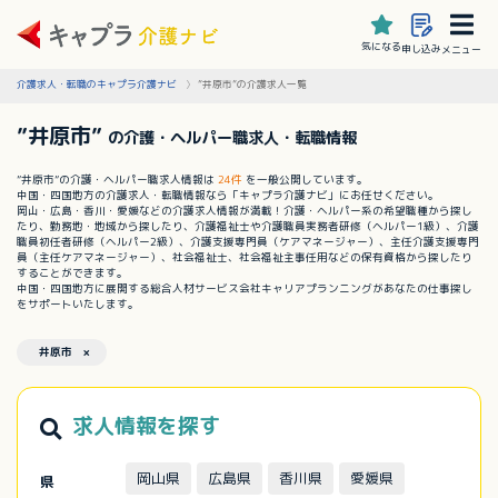
気になる
申し込み
メニュー
介護求人・転職のキャプラ介護ナビ
”井原市”の介護求人一覧
”井原市”
の介護・ヘルパー職求人・転職情報
”井原市”の介護・ヘルパー職求人情報は
24件
を一般公開しています。
中国・四国地方の介護求人・転職情報なら「キャプラ介護ナビ」にお任せください。
岡山・広島・香川・愛媛などの介護求人情報が満載！介護・ヘルパー系の希望職種から探し
たり、勤務地・地域から探したり、介護福祉士や介護職員実務者研修（ヘルパー1級）、介護
職員初任者研修（ヘルパー2級）、介護支援専門員（ケアマネージャー）、主任介護支援専門
員（主任ケアマネージャー）、社会福祉士、社会福祉主事任用などの保有資格から探したり
することができます。
中国・四国地方に展開する総合人材サービス会社キャリアプランニングがあなたの仕事探し
をサポートいたします。
井原市 ×
求人情報を探す
岡山県
広島県
香川県
愛媛県
県