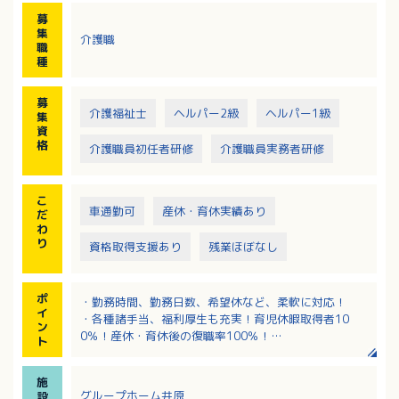
・調理や洗濯などを共に行うなど、日常生活を継続す
募
るための生活リハビリの実施
集
介護職
・歩行介助、入浴介助、服薬管理など
職
・チームケアカンファレンスへの参加
種
・定期的な社内勉強会
・地域交流や地域連携への取り組み、ご家族との交流
募
介護福祉士
ヘルパー2級
ヘルパー1級
集
資
格
介護職員初任者研修
介護職員実務者研修
こ
車通勤可
産休・育休実績あり
だ
わ
り
資格取得支援あり
残業ほぼなし
ポ
・勤務時間、勤務日数、希望休など、柔軟に対応！
イ
・各種諸手当、福利厚生も充実！育児休暇取得者10
ン
0％！産休・育休後の復職率100％！
ト
・サンキ・ウエルビィならではの充実した職種別・階
層別研修でしっかりスキルアップ！
施
・慣れるまで先輩スタッフが付き添い、指導いたしま
グループホーム井原
設