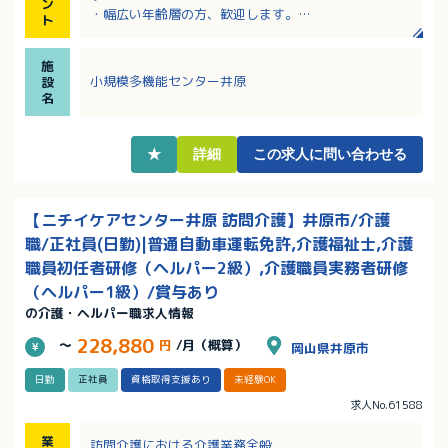
ン
・幅広い年齢層の方、歓迎します。
ト
・魅力ある福祉・介護の職場宣言ひろしま認定事業所
です！
施
・サンキ・ウエルビィならではの充実した職種別・階
小規模多機能センター井原
設
層別研修でしっかりキャリアアップ。
名
・資格取得支援があり、スキルアップも目指せます！
★
詳細
この求人に問い合わせる
【ニチイケアセンター井原 訪問介護】井原市/介護
職/正社員(日勤)|普通自動車運転免許,介護福祉士,介護
職員初任者研修（ヘルパー2級）,介護職員実務者研修
（ヘルパー1級）/賞与あり
の介護・ヘルパー職求人情報
228,880
～
円
/月（概算）
岡山県井原市
日勤
正社員
資格取得支援あり
未経験OK
求人No.61588
業
訪問介護における介護業務全般