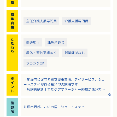
種
募
集
主任介護支援専門員
介護支援専門員
資
格
こ
車通勤可
託児所あり
だ
わ
り
産休・育休実績あり
残業ほぼなし
ブランクOK
ポ
・施設内に居宅介護支援事業所、デイサービス、ショ
イ
ートステイがある複合型の施設です
ン
・経験者歓迎！まだケアマネージャー経験が浅い方、
ト
ブランクがある方もぜひご相談ください
・地域密着が強み！多職種と連携して井原市の高齢者
施
の生活を支えています
井原市西部いこいの里 ショートステイ
設
・昇給・賞与あり！年間賞与の前年度支給実績は4.0ヶ
名
月分！（初年度2.8ヶ月分）