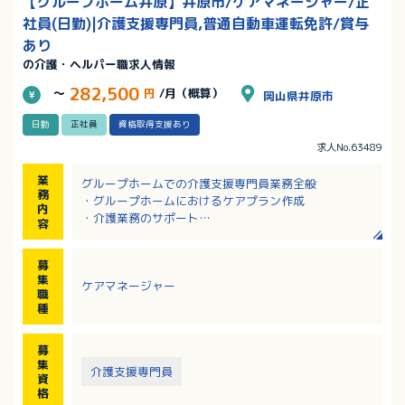
【グループホーム井原】井原市/ケアマネージャー/正
社員(日勤)|介護支援専門員,普通自動車運転免許/賞与
あり
の介護・ヘルパー職求人情報
282,500
～
円
/月（概算）
岡山県井原市
日勤
正社員
資格取得支援あり
求人No.63489
業
グループホームでの介護支援専門員業務全般
務
・グループホームにおけるケアプラン作成
内
・介護業務のサポート
容
・介護保険証の管理・更新手続き
・その他の介護保険に伴う手続き
募
・認定調査業務、給付管理業務
集
ケアマネージャー
職
種
募
集
介護支援専門員
資
格