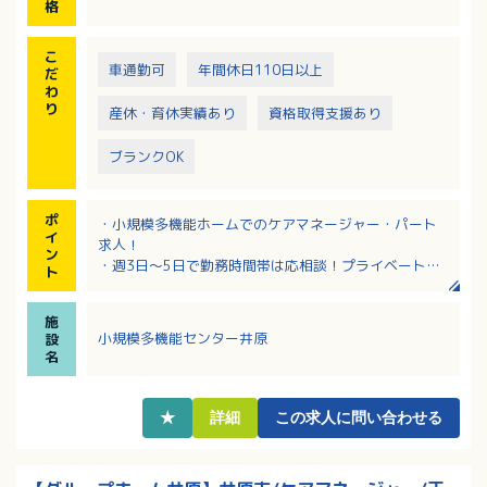
格
こ
車通勤可
年間休日110日以上
だ
わ
り
産休・育休実績あり
資格取得支援あり
ブランクOK
ポ
・小規模多機能ホームでのケアマネージャー・パート
イ
求人！
ン
・週3日～5日で勤務時間帯は応相談！プライベートと
ト
の両立がしやすい働き方が叶います！
・慣れるまで先輩スタッフが付き添い、指導してもら
施
える安心の環境です
小規模多機能センター井原
設
・大手法人ならではの働きやすい職場環境！子育て中
名
の方や幅広い年齢層の方が活躍中です
・駐車場は敷地内に空きがなければ、近隣の駐車場を
個人契約（会社補助あり）となります
★
詳細
この求人に問い合わせる