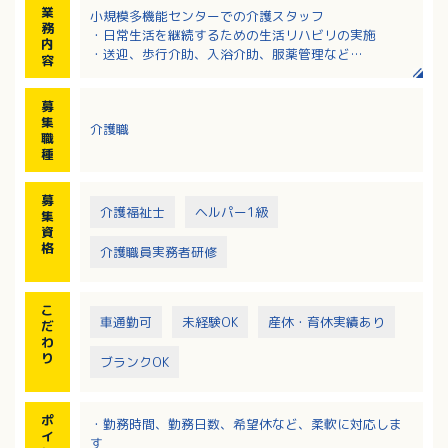
業
小規模多機能センターでの介護スタッフ
務
・日常生活を継続するための生活リハビリの実施
内
・送迎、歩行介助、入浴介助、服薬管理など
容
・チームケアカンファレンスへの参加
・定期的な社内勉強会
募
・地域交流や地域連携への取り組み、ご家族支援
集
介護職
職
種
募
介護福祉士
ヘルパー1級
集
資
格
介護職員実務者研修
こ
車通勤可
未経験OK
産休・育休実績あり
だ
わ
り
ブランクOK
ポ
・勤務時間、勤務日数、希望休など、柔軟に対応しま
イ
す