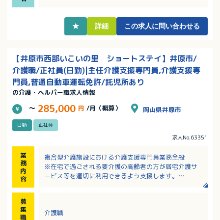
い方、ブランクがある方もぜひご相談ください
・地域密着が強み！多職種と連携して井原市の高齢者
の生活を支えています
★
詳細
この求人に問い合わせる
【井原市西部いこいの里 ショートステイ】井原市/
介護職/正社員(日勤)|主任介護支援専門員,介護支援専
門員,普通自動車運転免許/託児所あり
の介護・ヘルパー職求人情報
285,000
～
円
/月（概算）
岡山県井原市
日勤
正社員
求人No.63351
業
複合型介護施設における介護支援専門員業務全般
務
※在宅で過ごされる要介護の高齢者の方が居宅介護サ
内
ービス等を適切に利用できるよう支援します。
容
・心身の状況、環境、利用者さんの希望を元に居宅サ
ービス計画（ケアプラン）の作成
募
・サービス事業者等との連絡、調整 など
集
介護職
職