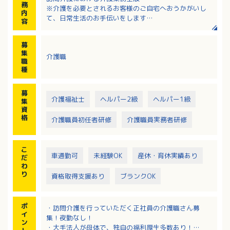
務
※介護を必要とされるお客様のご自宅へおうかがいし
内
て、日常生活のお手伝いをします
容
・必要な生活支援（調理、洗濯、生活必需品の買い
物、掃除等）
募
・身体介護（食事介助、入浴の介助、排泄介助等）
集
介護職
職
種
募
介護福祉士
ヘルパー2級
ヘルパー1級
集
資
格
介護職員初任者研修
介護職員実務者研修
こ
車通勤可
未経験OK
産休・育休実績あり
だ
わ
り
資格取得支援あり
ブランクOK
ポ
・訪問介護を行っていただく正社員の介護職さん募
イ
集！夜勤なし！
ン
・大手法人が母体で、独自の福利厚生多数あり！