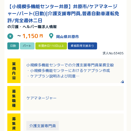
【小規模多機能センター井原】井原市/ケアマネージ
ャー/パート(日勤)|介護支援専門員,普通自動車運転免
許/完全週休二日
の介護・ヘルパー職求人情報
1,150
～
円
岡山県井原市
日勤
パート
年間休日110日以上
資格取得支援あり
求人No.63485
業
小規模多機能センターでの介護支援専門員業務全般
務
・小規模多機能センターにおけるケアプラン作成
内
・ケアプラン説明および同意
容
・介護保険証の管理、更新手続き
・その他介護保険に伴う手続き（介護保険契約含む）
募
・介護業務
集
ケアマネージャー
職
種
募
集
介護支援専門員
資