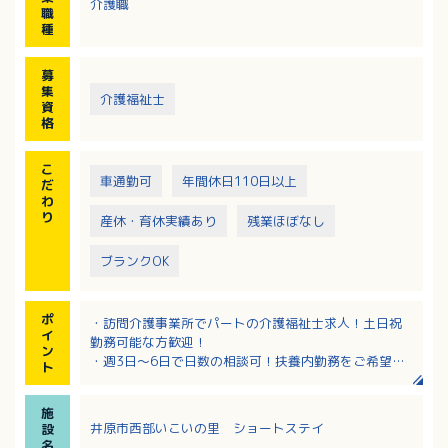
介護職
※利用者宅へは自家用車でお願いします（訪問1件につ
職
き100円支給）
種
募
集
介護福祉士
資
格
こ
車通勤可
年間休日110日以上
だ
わ
り
産休・育休実績あり
残業ほぼなし
ブランクOK
ポ
・訪問介護事業所でパートの介護福祉士求人！土日祝
イ
勤務可能な方歓迎！
ン
・週3日～6日で日数の相談可！扶養内勤務をご希望の
ト
方にもおすすめ！
・複数のサービス事業所が併設！他部門とも連携でき
施
る職場環境！
井原市西部いこいの里 ショートステイ
設
・介護福祉士の資格があれば、経験は不問！経験が浅
名