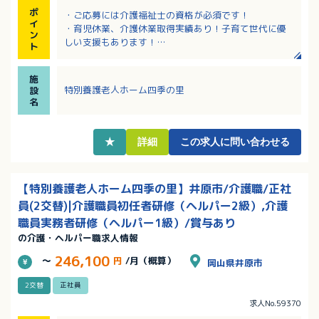
ポ
・ご応募には介護福祉士の資格が必須です！
イ
・育児休業、介護休業取得実績あり！子育て世代に優
ン
しい支援もあります！
ト
・昇給あり！賞与は年3回の4.5ヶ月！各種手当、福利
厚生、研修制度も充実！
施
・幅広い世代の方々が活躍中
特別養護老人ホーム四季の里
設
名
★
詳細
この求人に問い合わせる
【特別養護老人ホーム四季の里】井原市/介護職/正社
員(2交替)|介護職員初任者研修（ヘルパー2級）,介護
職員実務者研修（ヘルパー1級）/賞与あり
の介護・ヘルパー職求人情報
246,100
～
円
/月（概算）
岡山県井原市
2交替
正社員
求人No.59370