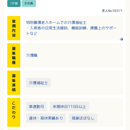
2交替
正社員
求人No.59371
業
特別養護老人ホームでの介護福祉士
務
・入居者の日常生活援助、機能訓練、療養上のサポー
内
トなど
容
募
集
介護職
職
種
募
集
介護福祉士
資
格
こ
車通勤可
年間休日110日以上
だ
わ
り
産休・育休実績あり
残業ほぼなし