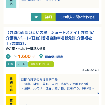
設
名
★
詳細
この求人に問い合わせる
【井原市西部いこいの里 ショートステイ】井原市/
介護職/パート(日勤)|普通自動車運転免許,介護福祉
士/残業なし
の介護・ヘルパー職求人情報
1,600
～
円
岡山県井原市
日勤
パート
年間休日110日以上
求人No.63377
業
訪問介護での介護業務全般
務
・食事、排泄、着脱、入浴、洗髪などの身体介護
内
・掃除、片付け、洗濯、縫い物、食事作り、買い物な
容
どの家事援助
※ショートステイ、デイサービス、訪問介護事業所な
募
どの複合型施設です
集