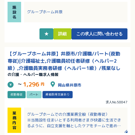
層別研修でしっかりスキルアップ！
施
・慣れるまで先輩スタッフが付き添い、指導いたしま
グループホーム井原
設
す。未経験の方も歓迎！
名
★
詳細
この求人に問い合わせる
【グループホーム井原】井原市/介護職/パート(夜勤
専従)|介護福祉士,介護職員初任者研修（ヘルパー2
級）,介護職員実務者研修（ヘルパー1級）/残業なし
の介護・ヘルパー職求人情報
1,296
～
円
岡山県井原市
夜勤専従
パート
資格取得支援あり
求人No.58847
業
グループホームでの介護業務全般（夜勤専従）
務
※当施設を住まいとする利用者さまが快適に生活でき
内
るように、自立支援を軸としたケアをチームで進めて
容
います。