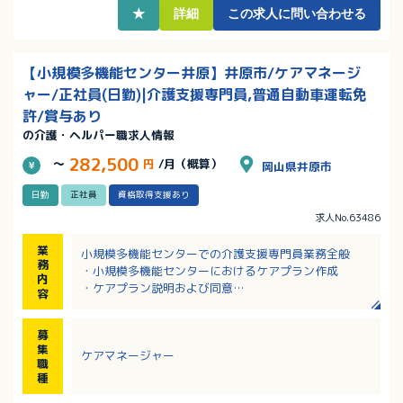
★
詳細
この求人に問い合わせる
【小規模多機能センター井原】井原市/ケアマネージ
ャー/正社員(日勤)|介護支援専門員,普通自動車運転免
許/賞与あり
の介護・ヘルパー職求人情報
282,500
～
円
/月（概算）
岡山県井原市
日勤
正社員
資格取得支援あり
求人No.63486
業
小規模多機能センターでの介護支援専門員業務全般
務
・小規模多機能センターにおけるケアプラン作成
内
・ケアプラン説明および同意
容
・介護保険証の管理、更新手続き
・その他介護保険に伴う手続き（介護保険契約含む）
募
・介護業務
集
ケアマネージャー
職
種