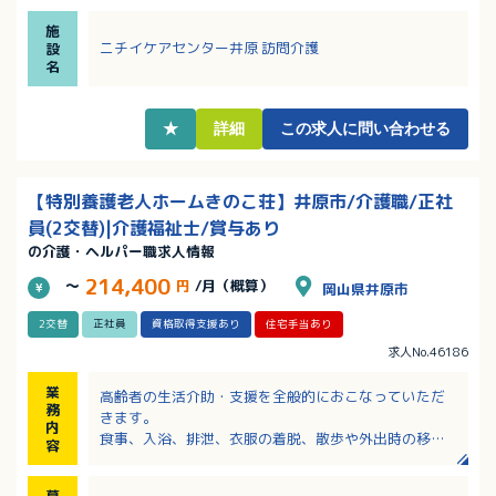
・資格取得支援やしっかりとした研修制度があり、経
施
験の浅い方でも安心して勤務できます！
ニチイケアセンター井原 訪問介護
設
・各種手当充実！頑張りが評価される賃金制度！
名
・年間賞与実績は平均で857,504円！前年度実績では
最高120万円程度でした！
★
詳細
この求人に問い合わせる
【特別養護老人ホームきのこ荘】井原市/介護職/正社
員(2交替)|介護福祉士/賞与あり
の介護・ヘルパー職求人情報
214,400
～
円
/月（概算）
岡山県井原市
2交替
正社員
資格取得支援あり
住宅手当あり
求人No.46186
業
高齢者の生活介助・支援を全般的におこなっていただ
務
きます。
内
食事、入浴、排泄、衣服の着脱、散歩や外出時の移動
容
時における介助など