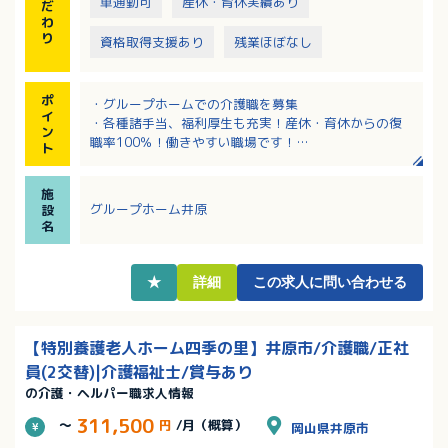
車通勤可
産休・育休実績あり
だ
わ
り
資格取得支援あり
残業ほぼなし
ポ
・グループホームでの介護職を募集
イ
・各種諸手当、福利厚生も充実！産休・育休からの復
ン
職率100％！働きやすい職場です！
ト
・サンキ・ウエルビィならではの充実した職種別・階
層別研修でしっかりスキルアップ！資格支援もあり！
施
・慣れるまで先輩スタッフが付き添い、指導いたしま
グループホーム井原
設
す。未経験の方も歓迎！
名
★
詳細
この求人に問い合わせる
【特別養護老人ホーム四季の里】井原市/介護職/正社
員(2交替)|介護福祉士/賞与あり
の介護・ヘルパー職求人情報
311,500
～
円
/月（概算）
岡山県井原市