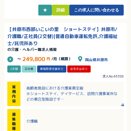
★
詳細
この求人に問い合わせる
【井原市西部いこいの里 ショートステイ】井原市/
介護職/正社員(2交替)|普通自動車運転免許,介護福祉
士/託児所あり
の介護・ヘルパー職求人情報
249,800
～
円
/月（概算）
岡山県井原市
2交替
正社員
資格取得支援あり
住宅手当あり
求人No.63358
業
高齢者施設における介護業務全般
務
※ショートステイ、デイサービス、訪問介護事業所な
内
どの複合型施設です
容
・食事介助
・入浴介助
募
・その他、高齢者の方のお世話およびそれに付随する
集
介護職
業務
職
種