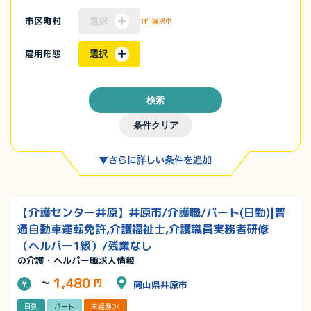
市区町村
選択
1件選択中
雇用形態
選択
検索
条件クリア
【介護センター井原】井原市/介護職/パート(日勤)|普
通自動車運転免許,介護福祉士,介護職員実務者研修
（ヘルパー1級）/残業なし
の介護・ヘルパー職求人情報
1,480
～
円
岡山県井原市
日勤
パート
未経験OK