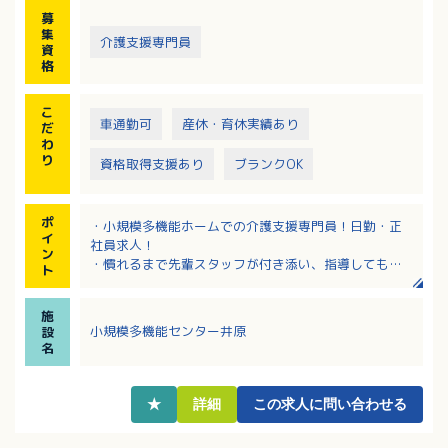
募
集
介護支援専門員
資
格
こ
車通勤可
産休・育休実績あり
だ
わ
り
資格取得支援あり
ブランクOK
ポ
・小規模多機能ホームでの介護支援専門員！日勤・正
イ
社員求人！
ン
・慣れるまで先輩スタッフが付き添い、指導してもら
ト
える安心の職場環境です
・新人から幹部まで人材育成のための教育制度がしっ
施
かり整っています。キャリアアップが目指せる環境で
小規模多機能センター井原
設
す
名
・働き方応相談！リフレッシュ休暇もあり、プライベ
ートとの両立がしやすい！
・大手法人ならではの働きやすい職場環境！子育て中
★
詳細
この求人に問い合わせる
の方や幅広い年齢層の方が活躍中です