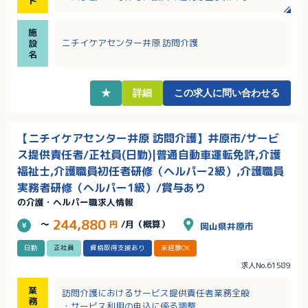
ト
・ご自宅への訪問なのでお客様と密なコミュニケーシ
ョンがとれます！
施
・各種手当充実！頑張りが評価される賃金制度！
ニチイケアセンター井原 訪問介護
設
・資格取得支援やしっかりとした研修制度があり、経
名
験の浅い方でも安心して勤務できます！
★
詳細
この求人に問い合わせる
【ニチイケアセンター井原 訪問介護】井原市/サービ
ス提供責任者/正社員(日勤)|普通自動車運転免許,介護
福祉士,介護職員初任者研修（ヘルパー2級）,介護職員
実務者研修（ヘルパー1級）/賞与あり
の介護・ヘルパー職求人情報
244,880
～
円
/月（概算）
岡山県井原市
日勤
正社員
資格取得支援あり
未経験OK
求人No.61589
業
訪問介護におけるサービス提供責任者業務全般
務
・サービス利用の申込に係る調整