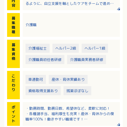
内
るように、自立支援を軸としたケアをチームで進めて
容
います。
・調理や洗濯などを共に行うなど、日常生活を継続す
募
るための生活リハビリの実施
集
介護職
・外出や季節ごとのイベントの企画運営
職
・歩行介助、入浴介助、服薬管理など
種
・チームケアカンファレンスへの参加
・定期的な社内勉強会
募
・地域交流や地域連携への取り組み、ご家族との交流
介護福祉士
ヘルパー2級
ヘルパー1級
集
資
格
介護職員初任者研修
介護職員実務者研修
こ
車通勤可
産休・育休実績あり
だ
わ
り
資格取得支援あり
残業ほぼなし
ポ
・勤務時間、勤務日数、希望休など、柔軟に対応！
イ
・各種諸手当、福利厚生も充実！産休・育休からの復
ン
職率100％！働きやすい職場です！
ト
・サンキ・ウエルビィならではの充実した職種別・階