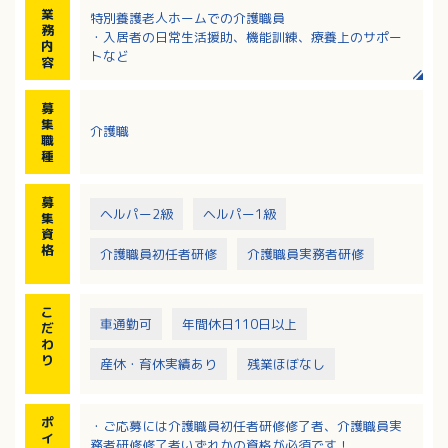
業
特別養護老人ホームでの介護職員
務
・入居者の日常生活援助、機能訓練、療養上のサポー
内
トなど
容
募
集
介護職
職
種
募
ヘルパー2級
ヘルパー1級
集
資
格
介護職員初任者研修
介護職員実務者研修
こ
車通勤可
年間休日110日以上
だ
わ
り
産休・育休実績あり
残業ほぼなし
ポ
・ご応募には介護職員初任者研修修了者、介護職員実
イ
務者研修修了者いずれかの資格が必須です！