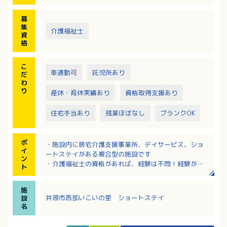
募
集
介護福祉士
資
格
こ
車通勤可
託児所あり
だ
わ
り
産休・育休実績あり
資格取得支援あり
住宅手当あり
残業ほぼなし
ブランクOK
ポ
・施設内に居宅介護支援事業所、デイサービス、ショ
イ
ートステイがある複合型の施設です
ン
・介護福祉士の資格があれば、経験は不問！経験が浅
ト
い方、ブランクがある方もぜひご相談ください
・地域密着が強み！多職種と連携して井原市の高齢者
施
の生活を支えています
井原市西部いこいの里 ショートステイ
設
・昇給・賞与あり！年間賞与の前年度支給実績は4.0ヶ
名
月分！（初年度2.1ヶ月分）