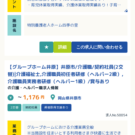
ン
・育児休業取得実績、介護休業取得実績あり！子育て
ト
世代に優しい支援もあります！
・昇給あり！賞与は年3回の4.5ヶ月！各種手当、福利
施
厚生、研修制度も充実！
特別養護老人ホーム四季の里
設
・幅広い世代の方々が活躍中
名
★
詳細
この求人に問い合わせる
【グループホーム井原】井原市/介護職/契約社員(2交
替)|介護福祉士,介護職員初任者研修（ヘルパー2級）,
介護職員実務者研修（ヘルパー1級）/賞与あり
の介護・ヘルパー職求人情報
1,176
～
円
岡山県井原市
2交替
契約社員
資格取得支援あり
求人No.58854
業
グループホームにおける介護業務全般
務
※当施設を住まいとする利用者さまが快適に生活でき