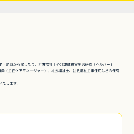
地・地域から探したり、介護福祉士や介護職員実務者研修（ヘルパー1
門員（主任ケアマネージャー）、社会福祉士、社会福祉主事任用などの保有
いたします。