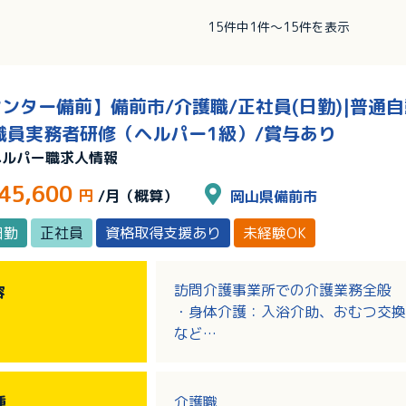
15件中1件～15件を表示
ンター備前】備前市/介護職/正社員(日勤)|普通
職員実務者研修（ヘルパー1級）/賞与あり
ヘルパー職求人情報
45,600
円
/月（概算）
岡山県備前市
日勤
正社員
資格取得支援あり
未経験OK
訪問介護事業所での介護業務全般
容
・身体介護：入浴介助、おむつ交換
など
・生活援助：調理、買い物、掃除、
種
介護職