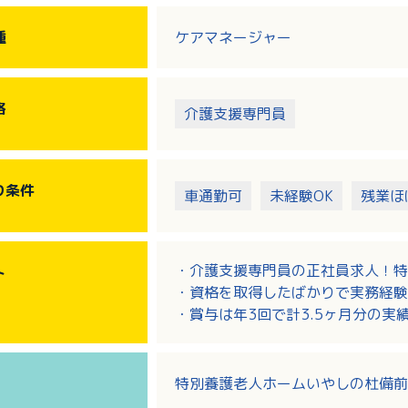
種
ケアマネージャー
格
介護支援専門員
り
条件
車通勤可
未経験OK
残業ほ
・介護支援専門員の正社員求人！特
ト
・資格を取得したばかりで実務経験
・賞与は年3回で計3.5ヶ月分の実
・各種手当充実！資格手当は月20,0
・残業は月平均5時間程度と少なめ
特別養護老人ホームいやしの杜備前