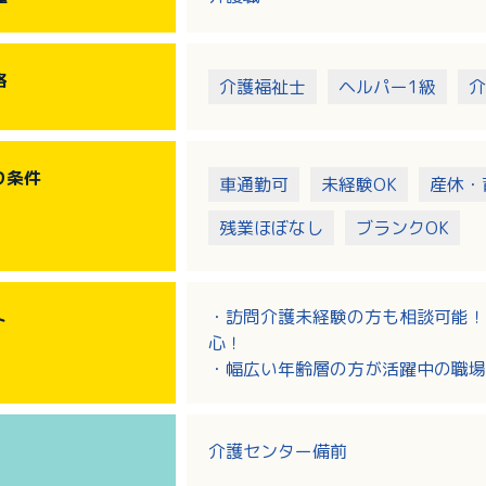
格
介護福祉士
ヘルパー1級
介
り
条件
車通勤可
未経験OK
産休・
残業ほぼなし
ブランクOK
・訪問介護未経験の方も相談可能！
ト
心！
・幅広い年齢層の方が活躍中の職場
・魅力ある福祉・介護の職場宣言ひ
・サンキ・ウエルビィならではの充
ップ！
介護センター備前
・資格取得支援があり、スキルアッ