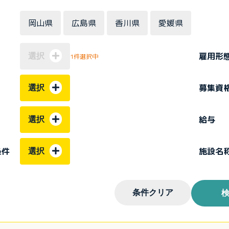
岡山県
広島県
香川県
愛媛県
雇用形
選択
1件選択中
募集資
選択
給与
選択
条件
施設名
選択
条件クリア