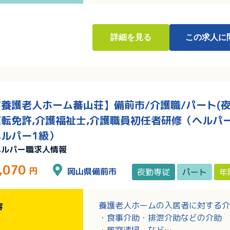
詳細
を見る
この求人に
養護老人ホーム蕃山荘】備前市/介護職/パート(夜勤
転免許,介護福祉士,介護職員初任者研修（ヘルパー
ルパー1級）
ヘルパー職求人情報
,070
円
岡山県備前市
夜勤専従
パート
年
養護老人ホームの入居者に対する介
容
・食事介助・排泄介助などの介助