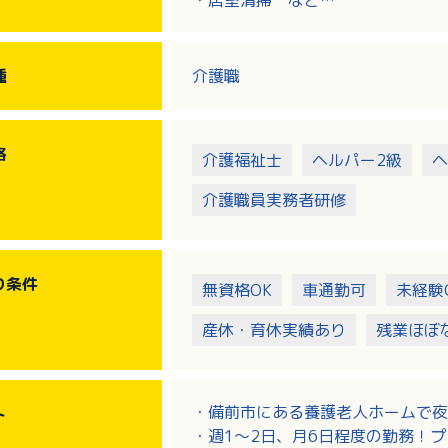
・居室清掃 など
※夜間勤務専従です
種
介護職
格
介護福祉士
ヘルパー2級
ヘ
介護職員実務者研修
り
条件
無資格OK
車通勤可
未経験
産休・育休実績あり
残業ほぼ
・備前市にある養護老人ホームで夜
ト
・週1～2日、月6日程度の勤務！