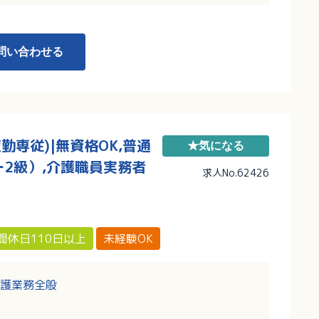
問い合わせる
専従)|無資格OK,普通
★気になる
2級）,介護職員実務者
求人No.62426
間休日110日以上
未経験OK
護業務全般