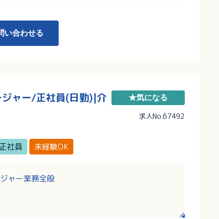
問い合わせる
ャー/正社員(日勤)|介
★気になる
求人No.67492
正社員
未経験OK
ジャー業務全般