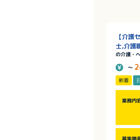
【介護セ
士,介護
の介護・
2
～
新着
業務内
募集職