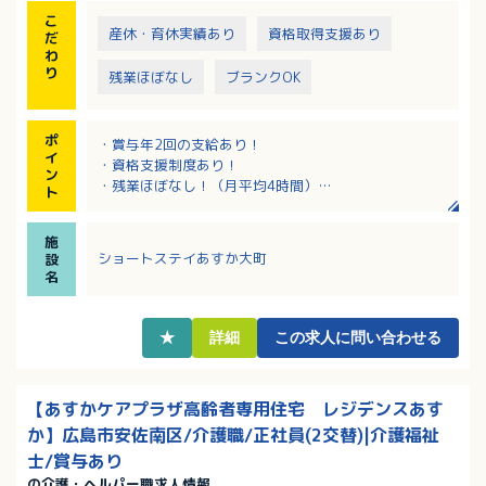
こ
産休・育休実績あり
資格取得支援あり
だ
わ
り
残業ほぼなし
ブランクOK
ポ
・賞与年2回の支給あり！
イ
・資格支援制度あり！
ン
・残業ほぼなし！（月平均4時間）
ト
・音楽やリハビリ、レクリエ－ションなど心身の活性
化を図るサ－ビスを行っています。
施
ショートステイあすか大町
設
名
★
詳細
この求人に問い合わせる
【あすかケアプラザ高齢者専用住宅 レジデンスあす
か】広島市安佐南区/介護職/正社員(2交替)|介護福祉
士/賞与あり
の介護・ヘルパー職求人情報