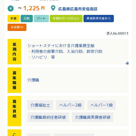
1,225
～
円
広島県広島市安佐南区
新着
日勤
パート
年間休日110日以上
資格取得支援あり
未経験OK
求人No.66613
業
ショートステイにおける介護業務全般
務
・利用者の食事介助、入浴介助、排泄介助
内
・リハビリ 等
容
募
集
介護職
職
種
募
介護福祉士
ヘルパー2級
ヘルパー1級
集
資
格
介護職員初任者研修
介護職員実務者研修
こ