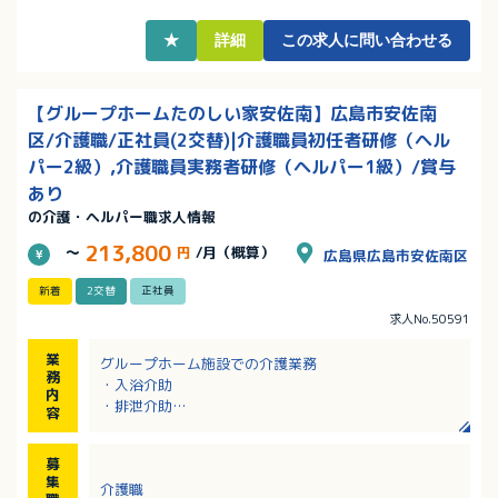
★
詳細
この求人に問い合わせる
【グループホームたのしい家安佐南】広島市安佐南
区/介護職/正社員(2交替)|介護職員初任者研修（ヘル
パー2級）,介護職員実務者研修（ヘルパー1級）/賞与
あり
の介護・ヘルパー職求人情報
213,800
～
円
/月（概算）
広島県広島市安佐南区
新着
2交替
正社員
求人No.50591
業
グループホーム施設での介護業務
務
・入浴介助
内
・排泄介助
容
・調理・清掃・洗濯
・レクリエーション等
募
認知症を患ったご利用者さまの生活に寄り添って
集
介護職
1日1日を豊かに穏やかにお暮しいただくお手伝いをす