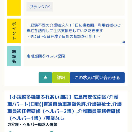
ブランクOK
ポ
・経験不問の介護職求人！1日に複数回、利用者様のご
イ
自宅を訪問して生活支援をしていただきます
ン
・週3日～5日程度で日数の相談が可能！
ト
・事業所に看護師の方もいらっしゃるので相談しなが
ら業務ができて安心！
施
・土日祝も勤務できる方歓迎！第2土曜、日曜、祝日の
定期巡回ふれあい協同
設
勤務は時給＋200円！
名
★
詳細
この求人に問い合わせる
【小規模多機能ふれあい協同】広島市安佐南区/介護
職/パート(日勤)|普通自動車運転免許,介護福祉士,介護
職員初任者研修（ヘルパー2級）,介護職員実務者研修
（ヘルパー1級）/残業なし
の介護・ヘルパー職求人情報