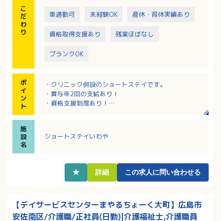
こ
車通勤可
未経験OK
産休・育休実績あり
だ
わ
り
資格取得支援あり
残業ほぼなし
ブランクOK
ポ
・クリニック併設のショートステイです。
イ
・賞与年2回の支給あり！
ン
・資格支援制度あり！
ト
・残業ほぼなし！（月平均4時間）
施
ショートステイいわや
設
名
★
詳細
この求人に問い合わせる
【デイサービスセンターまやるちょーく大町】広島市
安佐南区/介護職/正社員(日勤)|介護福祉士,介護職員