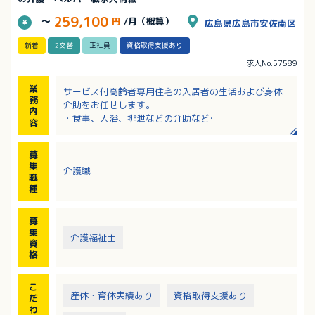
259,100
～
円
/月（概算）
広島県広島市安佐南区
新着
2交替
正社員
資格取得支援あり
求人No.57589
業
サービス付高齢者専用住宅の入居者の生活および身体
務
介助をお任せします。
内
・食事、入浴、排泄などの介助など
容
※夜勤は月4回程度
募
集
介護職
職
種
募
集
介護福祉士
資
格
こ
産休・育休実績あり
資格取得支援あり
だ
わ