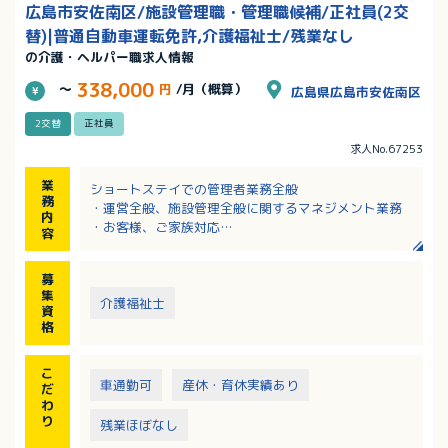
広島市安佐南区/施設管理職・管理職候補/正社員(2交
替)|普通自動車運転免許,介護福祉士/残業なし
の介護・ヘルパー職求人情報
338,000
～
円
/月（概算）
広島県広島市安佐南区
2交替
正社員
求人No.67253
業
ショートステイでの管理者業務全般
務
・運営全般、施設管理全般に関するマネジメント業務
内
・お客様、ご家族対応
容
・利用契約対応
・スタッフの採用、育成プランの作成や労務管理
募
・ケア業務フォロー
集
・その他、設備管理など、施設運営に付随する業務全
介護福祉士
資
般
格
こ
車通勤可
産休・育休実績あり
だ
わ
り
残業ほぼなし