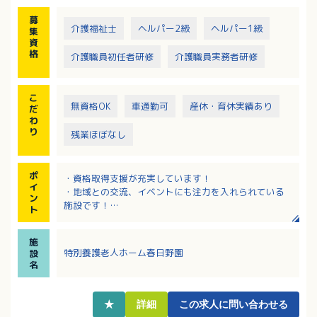
募
介護福祉士
ヘルパー2級
ヘルパー1級
集
資
格
介護職員初任者研修
介護職員実務者研修
こ
無資格OK
車通勤可
産休・育休実績あり
だ
わ
り
残業ほぼなし
ポ
・資格取得支援が充実しています！
イ
・地域との交流、イベントにも注力を入れられている
ン
施設です！
ト
・最寄りバス停より徒歩1分で公共交通機関での通勤も
便利な立地！
施
・定年は70歳！長く働くことの出来る施設です。
特別養護老人ホーム春日野園
設
名
★
詳細
この求人に問い合わせる