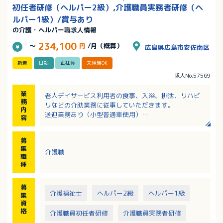
初任者研修（ヘルパー2級）,介護職員実務者研修（ヘ
ルパー1級）/賞与あり
の介護・ヘルパー職求人情報
234,100
～
円
/月（概算）
広島県広島市安佐南区
新着
日勤
正社員
未経験OK
求人No.57569
業
老人デイサービス利用者の食事、入浴、排泄、リハビ
務
リなどの介助業務に従事していただきます。
内
送迎業務あり（小型普通車使用）
容
【一日の流れ】
9：00 お出迎え、健康チェック
募
9：40 プログラム（機能訓練、レクリエーションな
集
介護職
ど）
職
11：30 プログラム終了
種
11：45 口腔体操
12：00 昼食
募
12：30 口腔ケア、昼休憩
介護福祉士
ヘルパー2級
ヘルパー1級
集
13：40 プログラム（脳トレ、将棋など）
資
14：30 トイレ休憩、お茶休憩
格
介護職員初任者研修
介護職員実務者研修
15：30 プログラム終了