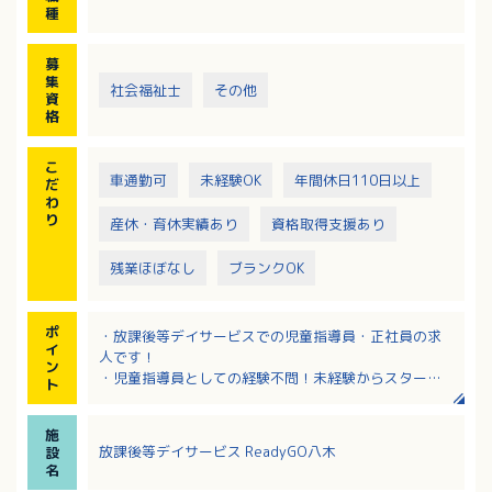
種
募
集
社会福祉士
その他
資
格
こ
車通勤可
未経験OK
年間休日110日以上
だ
わ
り
産休・育休実績あり
資格取得支援あり
残業ほぼなし
ブランクOK
ポ
・放課後等デイサービスでの児童指導員・正社員の求
イ
人です！
ン
・児童指導員としての経験不問！未経験からスタート
ト
の方も活躍されています。
・教育体制充実！資格取得支援もあり！
施
・年間休日110日、残業ほとんどなし！ワークライフバ
放課後等デイサービス ReadyGO八木
設
ランス重視で働ける職場です。
名