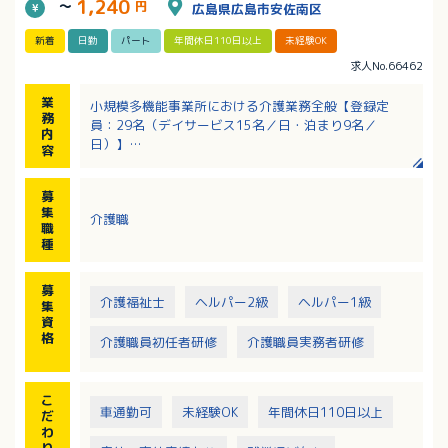
1,240
～
円
広島県広島市安佐南区
新着
日勤
パート
年間休日110日以上
未経験OK
求人No.66462
業
小規模多機能事業所における介護業務全般【登録定
務
員：29名（デイサービス15名／日・泊まり9名／
内
日）】
容
・食事介助、入浴介助、排泄介助
・簡単な調理業務
募
・訪問介護
集
介護職
・送迎
職
・受診介助
種
・レクリエーション など
募
介護福祉士
ヘルパー2級
ヘルパー1級
集
資
格
介護職員初任者研修
介護職員実務者研修
こ
車通勤可
未経験OK
年間休日110日以上
だ
わ
り