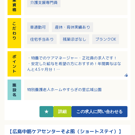
集
介護支援専門員
資
格
こ
車通勤可
産休・育休実績あり
だ
わ
り
住宅手当あり
残業ほぼなし
ブランクOK
ポ
・特養でのケアマネージャー・正社員の求人です！
イ
・安定した給与を希望の方におすすめ！年間賞与はな
ン
んと4.5ヶ月分！
ト
・幅広い年齢の職員が働かれています。
・車通勤OK！無料駐車場があり通勤に便利な地域で就
施
業したい方！
特別養護老人ホームやすらぎの里広域公園
設
名
★
詳細
この求人に問い合わせる
【広島中筋ケアセンターそよ風（ショートステイ）】