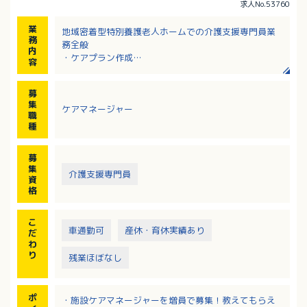
求人No.53760
業
地域密着型特別養護老人ホームでの介護支援専門員業
務
務全般
内
・ケアプラン作成
容
・認定調査
・その他
募
集
ケアマネージャー
職
種
募
集
介護支援専門員
資
格
こ
車通勤可
産休・育休実績あり
だ
わ
り
残業ほぼなし
ポ
・施設ケアマネージャーを増員で募集！教えてもらえ