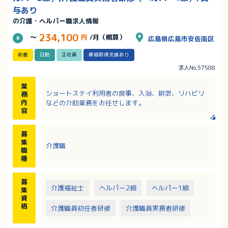
与あり
の介護・ヘルパー職求人情報
234,100
～
円
/月（概算）
広島県広島市安佐南区
新着
日勤
正社員
資格取得支援あり
求人No.57588
業
ショートステイ利用者の食事、入浴、排泄、リハビリ
務
内
などの介助業務をお任せします。
容
募
集
介護職
職
種
募
介護福祉士
ヘルパー2級
ヘルパー1級
集
資
格
介護職員初任者研修
介護職員実務者研修