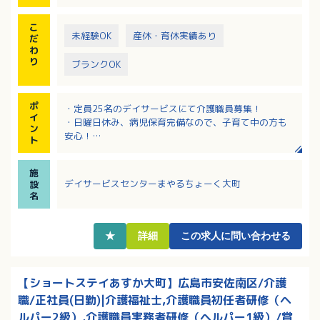
15：40 喫茶
16：00 帰りの準備
こ
未経験OK
産休・育休実績あり
だ
わ
り
ブランクOK
ポ
・定員25名のデイサービスにて介護職員募集！
イ
・日曜日休み、病児保育完備なので、子育て中の方も
ン
安心！
ト
・身体機能プログラムとしてガンバルーン体操、ゲー
ム等も取り入れています！
施
・最寄り駅からも徒歩1分とアクセス良好です！
デイサービスセンターまやるちょーく大町
設
名
★
詳細
この求人に問い合わせる
【ショートステイあすか大町】広島市安佐南区/介護
職/正社員(日勤)|介護福祉士,介護職員初任者研修（ヘ
ルパー2級）,介護職員実務者研修（ヘルパー1級）/賞