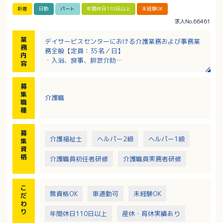
新着
日勤
パート
年間休日110日以上
未経験OK
求人No.66461
業
デイサービスセンターにおける介護業務および事務業
務
務全般【定員：35名／日】
内
・入浴、食事、排泄介助
容
・送迎
・レクリエーション
募
・作業活動の援助
集
介護職
・パソコン業務 等
職
種
募
介護福祉士
ヘルパー2級
ヘルパー1級
集
資
格
介護職員初任者研修
介護職員実務者研修
こ
無資格OK
車通勤可
未経験OK
だ
わ
り
年間休日110日以上
産休・育休実績あり