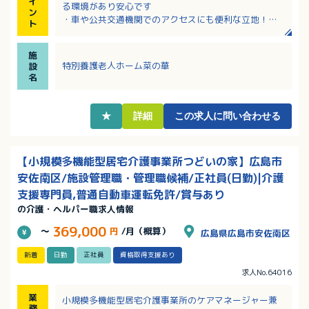
イ
る環境があり安心です
ン
・車や公共交通機関でのアクセスにも便利な立地！交
ト
通費の上限が45,000円なので遠方からの車通勤も相談
可能！
施
・明るく雰囲気の良い職場！福利厚生や働く環境の充
特別養護老人ホーム菜の華
設
実など、働きやすさを大事にしています！
名
・日常の研修以外にもスキルや知識UPできる勉強会研
修会の機会が豊富！
・賞与年３回！年間賞与はなんと4.0ヶ月分
★
詳細
この求人に問い合わせる
【小規模多機能型居宅介護事業所つどいの家】広島市
安佐南区/施設管理職・管理職候補/正社員(日勤)|介護
支援専門員,普通自動車運転免許/賞与あり
の介護・ヘルパー職求人情報
369,000
～
円
/月（概算）
広島県広島市安佐南区
新着
日勤
正社員
資格取得支援あり
求人No.64016
業
小規模多機能型居宅介護事業所のケアマネージャー兼
務