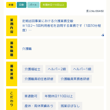
新着
日勤
パート
年間休日110日以上
求人No.66460
業
定期巡回事業における介護業務全般
務
※1日2～3回利用者宅を訪問する業務です（1回30分程
内
度）
容
・生活援助
・身体介護
募
集
介護職
職
種
募
介護福祉士
ヘルパー2級
ヘルパー1級
集
資
格
介護職員初任者研修
介護職員実務者研修
こ
車通勤可
年間休日110日以上
だ
わ
り
産休・育休実績あり
残業ほぼなし