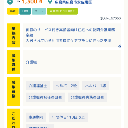
1,300
～
円
広島県広島市安佐南区
新着
日勤
パート
年間休日110日以上
求人No.67053
業
併設のサービス付き高齢者向け住宅への訪問介護業務
務
全般
内
入居されている利用者様にケアプランに沿った支援を
容
おこないます
・生活支援（居室環境整備や買い物代行）
募
・身体支援（起床介助、更衣介助、移乗介助、入浴介
集
介護職
助）
職
・その他
種
※サービス付き高齢者向け住宅の定員：30名（個室）
募
介護福祉士
ヘルパー2級
ヘルパー1級
集
資
格
介護職員初任者研修
介護職員実務者研修
こ
車通勤可
年間休日110日以上
だ
わ
り