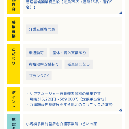
管理者候補業務全般【定員25名（通所15名・宿泊9
内
名）】
容
通い・訪問・泊まりを柔軟に組み合わせ、介護職員と
協働しながらサービスを適正化し、事業所運営をお任
募
せします。
集
・アセスメント業務
介護支援専門員
資
・ケアプランの作成
格
・サービスの調整・連携
・訪問介護
こ
・送迎 など
車通勤可
産休・育休実績あり
だ
※クリニックが運営する小規模型の介護施設です。
わ
り
資格取得支援あり
残業ほぼなし
ブランクOK
ポ
・ケアマネージャー兼管理者候補の募集です
イ
・月給315,220円～369,000円（定額手当含む）
ン
・介護施設を複数展開する地元のクリニックが運営し
ト
ています！
・小規模ホームなので利用者さんに深く寄り添えます
施
・幅広い年齢の方が活躍中です！
小規模多機能型居宅介護事業所つどいの家
設
名