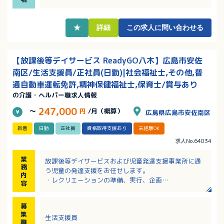
★
詳細
この求人に問い合わせる
【放課後等デイサービス ReadyGO八木】広島市安佐
南区/生活支援員/正社員(日勤)|社会福祉士,その他,普
通自動車運転免許,精神保健福祉士,保育士/賞与あり
の介護・ヘルパー職求人情報
247,000
～
円
/月（概算）
広島県広島市安佐南区
新着
日勤
正社員
資格取得支援あり
未経験OK
求人No.64034
業
放課後等デイサービスおよび児童発達支援事業所に通
務
う児童の発達支援をお任せします。
内
・レクリエーションの準備、実行、企画
容
・児童の見守り、日常生活支援
・療育の記録業務
募
・送迎業務
集
生活支援員
・事務作業、買い出し、掃除など
職