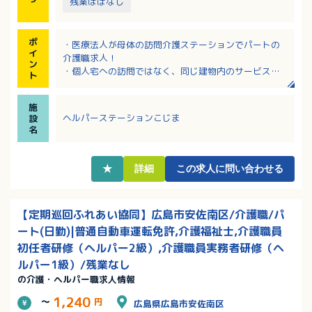
残業ほぼなし
ポ
・医療法人が母体の訪問介護ステーションでパートの
イ
介護職求人！
ン
・個人宅への訪問ではなく、同じ建物内のサービス付
ト
き高齢者向け住宅への訪問がメインです
・就業時間や休日の相談が可能！ご希望の働き方に柔
施
軟に対応してもらえます
ヘルパーステーションこじま
設
・日中は看護師の方が常駐されているため、緊急時も
名
安心！
・JR可部線安芸長束駅より徒歩5分！マイカー通勤も可
能で無料駐車場も完備！
★
詳細
この求人に問い合わせる
【定期巡回ふれあい協同】広島市安佐南区/介護職/パ
ート(日勤)|普通自動車運転免許,介護福祉士,介護職員
初任者研修（ヘルパー2級）,介護職員実務者研修（ヘ
ルパー1級）/残業なし
の介護・ヘルパー職求人情報
1,240
～
円
広島県広島市安佐南区