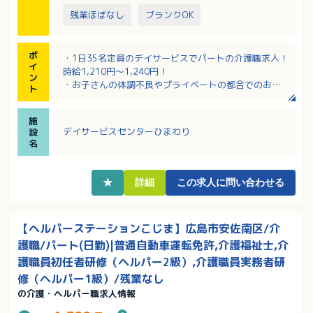
残業ほぼなし
ブランクOK
ポ
・1日35名定員のデイサービスでパートの介護職求人！
イ
時給1,210円～1,240円！
ン
・お子さんの体調不良やプライベートの都合でのお休
ト
みなど柔軟に対応していただけます
・未経験の方、ブランクがある方も歓迎！
施
・祝日出勤の場合は時給＋200円！
デイサービスセンターひまわり
設
名
★
詳細
この求人に問い合わせる
【ヘルパーステーションこじま】広島市安佐南区/介
護職/パート(日勤)|普通自動車運転免許,介護福祉士,介
護職員初任者研修（ヘルパー2級）,介護職員実務者研
修（ヘルパー1級）/残業なし
の介護・ヘルパー職求人情報