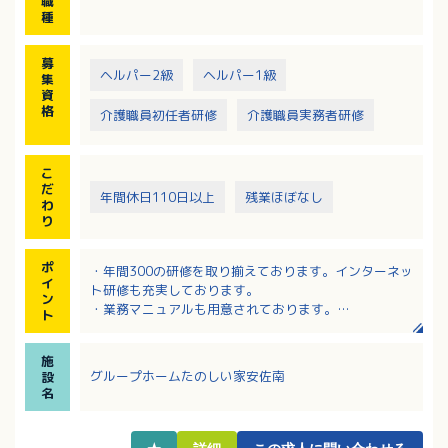
職
る仕事です。
種
平均介護度：3.9
募
調理業務は現在はヨシケイ（食材宅配サービス）を利
ヘルパー2級
ヘルパー1級
集
用されております。
資
格
介護職員初任者研修
介護職員実務者研修
こ
だ
年間休日110日以上
残業ほぼなし
わ
り
ポ
・年間300の研修を取り揃えております。インターネッ
イ
ト研修も充実しております。
ン
・業務マニュアルも用意されております。
ト
・希望休が4日あり長期連休にも理解のある施設です。
施
グループホームたのしい家安佐南
設
名