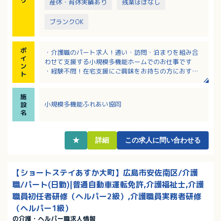
産休・育休実績あり
残業ほぼなし
ブランクOK
ポ
・介護職のパート求人！通い・訪問・泊まりを組み合
イ
わせて支援する小規模多機能ホームでのお仕事です
ン
・経験不問！在宅支援にご興味をお持ちの方におすす
ト
め！
・1日7.5時間勤務で日数の相談は可能！
施
・土日祝を含むシフト勤務ができる方歓迎！
小規模多機能ふれあい協同
設
名
★
詳細
この求人に問い合わせる
【ショートステイあすか大町】広島市安佐南区/介護
職/パート(日勤)|普通自動車運転免許,介護福祉士,介護
職員初任者研修（ヘルパー2級）,介護職員実務者研修
（ヘルパー1級）
の介護・ヘルパー職求人情報