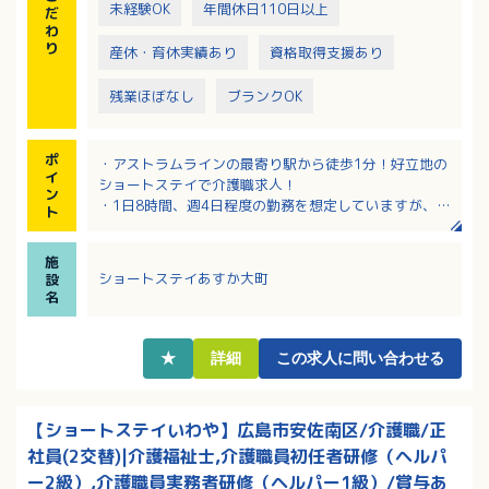
未経験OK
年間休日110日以上
だ
わ
り
産休・育休実績あり
資格取得支援あり
残業ほぼなし
ブランクOK
ポ
・アストラムラインの最寄り駅から徒歩1分！好立地の
イ
ショートステイで介護職求人！
ン
・1日8時間、週4日程度の勤務を想定していますが、時
ト
間、日数共に相談も可！
・機械浴や見守りセンサーがあり、介護職の負担軽減
施
や事故防止に努めている施設です
ショートステイあすか大町
設
・時給は処遇改善手当込みで1,225円！日曜日と祝日は
名
終日300円アップ！
★
詳細
この求人に問い合わせる
【ショートステイいわや】広島市安佐南区/介護職/正
社員(2交替)|介護福祉士,介護職員初任者研修（ヘルパ
ー2級）,介護職員実務者研修（ヘルパー1級）/賞与あ