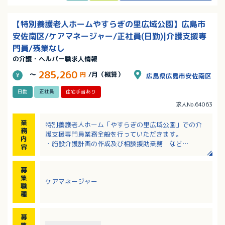
【特別養護老人ホームやすらぎの里広域公園】広島市
安佐南区/ケアマネージャー/正社員(日勤)|介護支援専
門員/残業なし
の介護・ヘルパー職求人情報
285,260
～
円
/月（概算）
広島県広島市安佐南区
日勤
正社員
住宅手当あり
求人No.64063
業
特別養護老人ホーム「やすらぎの里広域公園」での介
務
護支援専門員業務全般を行っていただきます。
内
・施設介護計画の作成及び相談援助業務 など
容
※入居者情報（定員：89名、平均年齢：87.6歳、男女
比1：4）
募
集
ケアマネージャー
職
種
募