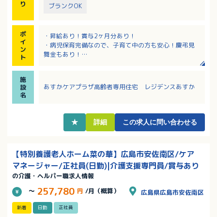
り
ブランクOK
ポ
・昇給あり！賞与2ヶ月分あり！
イ
・病児保育完備なので、子育て中の方も安心！慶弔見
ン
舞金もあり！
ト
・最寄り駅からも徒歩1分とアクセス良好です！
・菜園作りやお茶などを楽しめるベランダ、家族や友
施
人とゆったり過ごせるエントランスホ－ル、さまざま
あすかケアプラザ高齢者専用住宅 レジデンスあすか
設
な活動が出来るサロンもあります。
名
★
詳細
この求人に問い合わせる
【特別養護老人ホーム菜の華】広島市安佐南区/ケア
マネージャー/正社員(日勤)|介護支援専門員/賞与あり
の介護・ヘルパー職求人情報
257,780
～
円
/月（概算）
広島県広島市安佐南区
新着
日勤
正社員