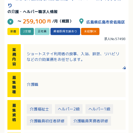
り
の介護・ヘルパー職求人情報
259,100
～
円
/月（概算）
広島県広島市安佐南区
新着
2交替
正社員
資格取得支援あり
未経験OK
求人No.57498
業
ショートステイ利用者の食事、入浴、排泄、リハビリ
務
内
などの介助業務をお任せします。
容
募
集
介護職
職
種
募
介護福祉士
ヘルパー2級
ヘルパー1級
集
資
格
介護職員初任者研修
介護職員実務者研修