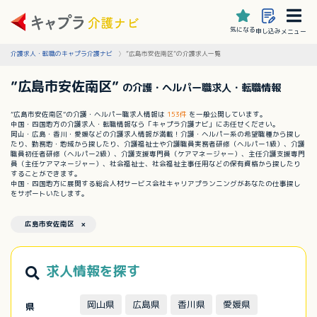
気になる
申し込み
メニュー
介護求人・転職のキャプラ介護ナビ
”広島市安佐南区”の介護求人一覧
”広島市安佐南区”
の介護・ヘルパー職求人・転職情報
”広島市安佐南区”の介護・ヘルパー職求人情報は
153件
を一般公開しています。
中国・四国地方の介護求人・転職情報なら「キャプラ介護ナビ」にお任せください。
岡山・広島・香川・愛媛などの介護求人情報が満載！介護・ヘルパー系の希望職種から探し
たり、勤務地・地域から探したり、介護福祉士や介護職員実務者研修（ヘルパー1級）、介護
職員初任者研修（ヘルパー2級）、介護支援専門員（ケアマネージャー）、主任介護支援専門
員（主任ケアマネージャー）、社会福祉士、社会福祉主事任用などの保有資格から探したり
することができます。
中国・四国地方に展開する総合人材サービス会社キャリアプランニングがあなたの仕事探し
をサポートいたします。
広島市安佐南区 ×
求人情報を探す
岡山県
広島県
香川県
愛媛県
県