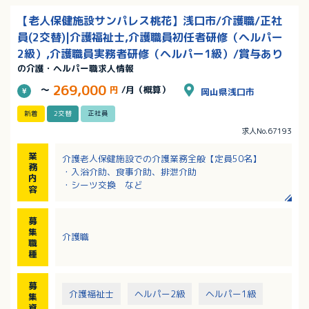
【老人保健施設サンパレス桃花】浅口市/介護職/正社
員(2交替)|介護福祉士,介護職員初任者研修（ヘルパー
2級）,介護職員実務者研修（ヘルパー1級）/賞与あり
の介護・ヘルパー職求人情報
269,000
～
円
/月（概算）
岡山県浅口市
新着
2交替
正社員
求人No.67193
業
介護老人保健施設での介護業務全般【定員50名】
務
・入浴介助、食事介助、排泄介助
内
・シーツ交換 など
容
募
集
介護職
職
種
募
介護福祉士
ヘルパー2級
ヘルパー1級
集
資