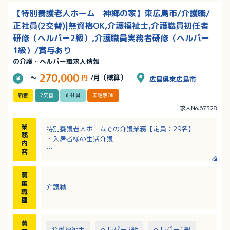
【特別養護老人ホーム 神郷の家】東広島市/介護職/
正社員(2交替)|無資格OK,介護福祉士,介護職員初任者
研修（ヘルパー2級）,介護職員実務者研修（ヘルパー
1級）/賞与あり
の介護・ヘルパー職求人情報
270,000
～
円
/月（概算）
広島県東広島市
新着
2交替
正社員
未経験OK
求人No.67328
業
特別養護老人ホームでの介護業務【定員：29名】
務
・入居者様の生活介護
内
容
※特養は3ユニットあり、日中は1ユニット2～3名の介
護職員で介護しています
募
※1ユニット（9～10名の入居者様）
集
介護職
職
種
募
介護福祉士
ヘルパー2級
ヘルパー1級