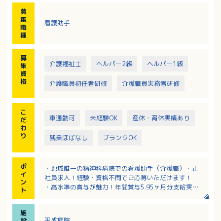
・入浴
募
・シーツ交換
集
看護助手
・身支度等の介助等
職
※4病棟を常時8人程度の職員で対応します
種
募
介護福祉士
ヘルパー2級
ヘルパー1級
集
資
格
介護職員初任者研修
介護職員実務者研修
こ
車通勤可
未経験OK
産休・育休実績あり
だ
わ
り
残業ほぼなし
ブランクOK
ポ
・地域唯一の精神科病院での看護助手（介護職）・正
イ
社員求人！経験・資格不問でご応募いただけます！
ン
・高水準の賞与が魅力！年間賞与5.95ヶ月分支給実績
ト
あり！
・夜勤のある病棟は4病棟のうち認知症病棟のみです。
施
夜勤が出来ない方もご応募OK！
平成病院
設