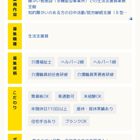
障がい者施設（多機能型事業所）での生活支援員業務
務
全般
内
知的障がいのある方の日中活動/就労継続支援（Ｂ型）
容
の支援を行います。
・生活・余暇及び軽作業
募
・入浴見守り（着脱介助あり）
集
生活支援員
・送迎（エリア：松山市内）
職
※40名程度の利用者様がいます
種
※送迎車両はすべてAT車です（ハイエース10人乗り、
ステップワゴン8人乗りなど）
募
介護福祉士
ヘルパー2級
ヘルパー1級
集
資
格
介護職員初任者研修
介護職員実務者研修
こ
無資格OK
車通勤可
未経験OK
だ
わ
り
年間休日110日以上
産休・育休実績あり
住宅手当あり
ブランクOK
ポ