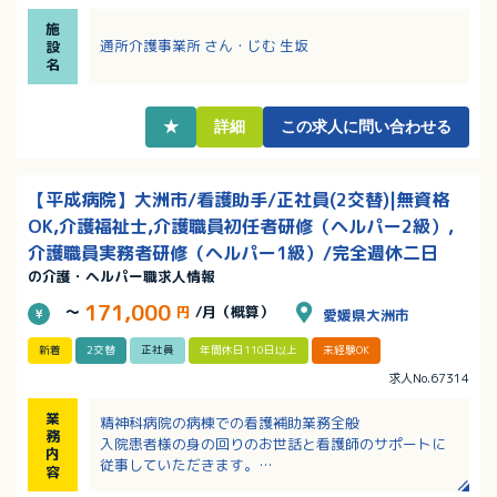
ートも充実！
施
・看護・リハビリ職と連携しながら、介護福祉士とし
通所介護事業所 さん・じむ 生坂
設
て利用者様の自立支援に関われます！
名
★
詳細
この求人に問い合わせる
【平成病院】大洲市/看護助手/正社員(2交替)|無資格
OK,介護福祉士,介護職員初任者研修（ヘルパー2級）,
介護職員実務者研修（ヘルパー1級）/完全週休二日
の介護・ヘルパー職求人情報
171,000
～
円
/月（概算）
愛媛県大洲市
新着
2交替
正社員
年間休日110日以上
未経験OK
求人No.67314
業
精神科病院の病棟での看護補助業務全般
務
入院患者様の身の回りのお世話と看護師のサポートに
内
従事していただきます。
容
・食事