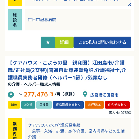
ト
・研修制度、福利厚生が充実した環境です！
・勤続リフレッシュ休暇あり！
施
・単身寮完備！
廿日市記念病院
設
名
★
詳細
この求人に問い合わせる
【ケアハウス・こようの里 親和園】江田島市/介護
職/正社員(2交替)|普通自動車運転免許,介護福祉士,介
護職員実務者研修（ヘルパー1級）/残業なし
の介護・ヘルパー職求人情報
277,476
～
円
/月（概算）
広島県江田島市
新着
2交替
正社員
資格取得支援あり
未経験OK
住宅手当あり
求人No.67590
業
ケアハウスでの介護業務全般
務
・食事、入浴、排泄、身体介護、室内清掃などの生活
内
介護
容