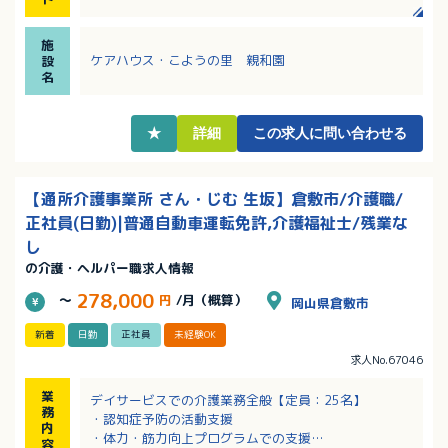
・バスリフトやセンサーベッドを設置し、介護職の方
の身体負担軽減を図っています！
施
・経験不問で入社後にステップアップを目指せる資格
ケアハウス・こようの里 親和園
設
取得支援制度あり！
名
・入職後すぐに有給休暇が2日付与！プライベートと両
立しやすい職場！
★
詳細
この求人に問い合わせる
【通所介護事業所 さん・じむ 生坂】倉敷市/介護職/
正社員(日勤)|普通自動車運転免許,介護福祉士/残業な
し
の介護・ヘルパー職求人情報
278,000
～
円
/月（概算）
岡山県倉敷市
新着
日勤
正社員
未経験OK
求人No.67046
業
デイサービスでの介護業務全般【定員：25名】
務
・認知症予防の活動支援
内
・体力・筋力向上プログラムでの支援
容