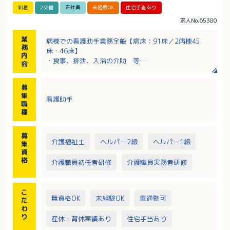
新着
2交替
正社員
未経験OK
住宅手当あり
求人No.65380
業
病棟での看護助手業務全般【病床：91床／2病棟45
務
床・46床】
内
・食事、排泄、入浴の介助 等
容
※45人の患者様を10～12名のスタッフで対応していま
す
募
集
看護助手
職
種
募
介護福祉士
ヘルパー2級
ヘルパー1級
集
資
格
介護職員初任者研修
介護職員実務者研修
こ
無資格OK
未経験OK
車通勤可
だ
わ
り
産休・育休実績あり
住宅手当あり