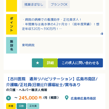
残業ほぼなし
ブランクOK
ポ
・病院の病棟での看護助手・正社員求人！
イ
・年間賞与は高水準の4.2ヶ月分！（前年度実績）！想
ン
定年収320万～390万円！
ト
・幅広い年齢層の職員が活躍中！男性も半数近くの方
が活躍中です！
施
・全員に住宅手当の支給あり（賃貸・戸建て問わ
東明病院
設
ず）！該当者には資格手当、扶養手当の支給など福利
名
厚生充実！
・増員募集なので先輩スタッフから丁寧に教えていた
だける環境です
★
詳細
この求人に問い合わせる
・定年は65歳で長く働ける環境があります！
【古川医院 通所リハビリテーション】広島市南区/
介護職/正社員(日勤)|介護福祉士/賞与あり
の介護・ヘルパー職求人情報
245,000
～
円
/月（概算）
広島県広島市南区
新着
日勤
正社員