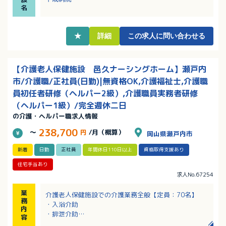
・年間休日は123日！法人の平均有給取得率95％！ワ
名
ークライフバランスもとれる働き方！
・有給も入職1ヶ月後に付与されます！
・遅出手当あり！該当者には家族手当あり！
★
詳細
この求人に問い合わせる
【介護老人保健施設 邑久ナーシングホーム】瀬戸内
市/介護職/正社員(日勤)|無資格OK,介護福祉士,介護職
員初任者研修（ヘルパー2級）,介護職員実務者研修
（ヘルパー1級）/完全週休二日
の介護・ヘルパー職求人情報
238,700
～
円
/月（概算）
岡山県瀬戸内市
新着
日勤
正社員
年間休日110日以上
資格取得支援あり
住宅手当あり
求人No.67254
業
介護老人保健施設での介護業務全般【定員：70名】
務
・入浴介助
内
・排泄介助
容
・食事介助