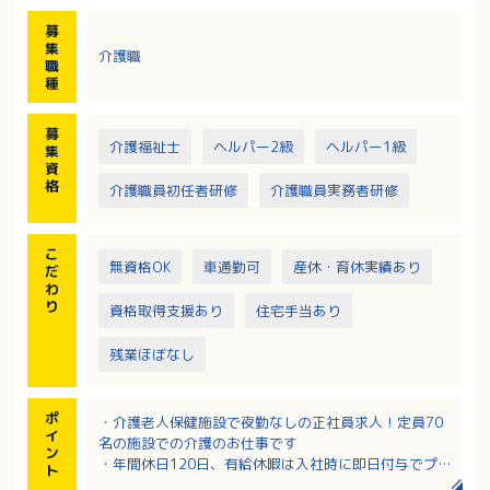
・レクリエーション
募
・記録 等
集
介護職
職
種
募
介護福祉士
ヘルパー2級
ヘルパー1級
集
資
格
介護職員初任者研修
介護職員実務者研修
こ
無資格OK
車通勤可
産休・育休実績あり
だ
わ
り
資格取得支援あり
住宅手当あり
残業ほぼなし
ポ
・介護老人保健施設で夜勤なしの正社員求人！定員70
イ
名の施設での介護のお仕事です
ン
・年間休日120日、有給休暇は入社時に即日付与でプラ
ト
イベートも充実！