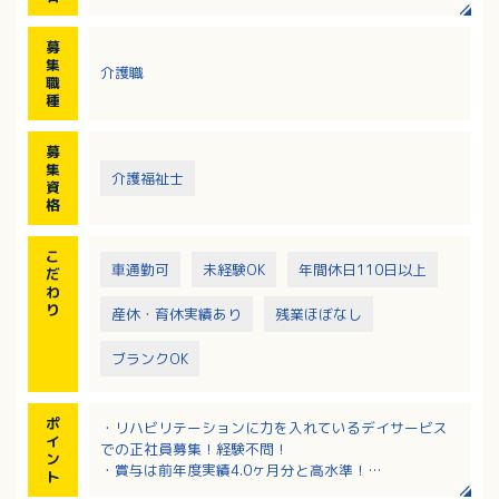
・リハビリテーション補助 等
募
集
介護職
職
種
募
集
介護福祉士
資
格
こ
車通勤可
未経験OK
年間休日110日以上
だ
わ
り
産休・育休実績あり
残業ほぼなし
ブランクOK
ポ
・リハビリテーションに力を入れているデイサービス
イ
での正社員募集！経験不問！
ン
・賞与は前年度実績4.0ヶ月分と高水準！
ト
・勤務は08：30～17：30！残業ほぼなしでプライベ