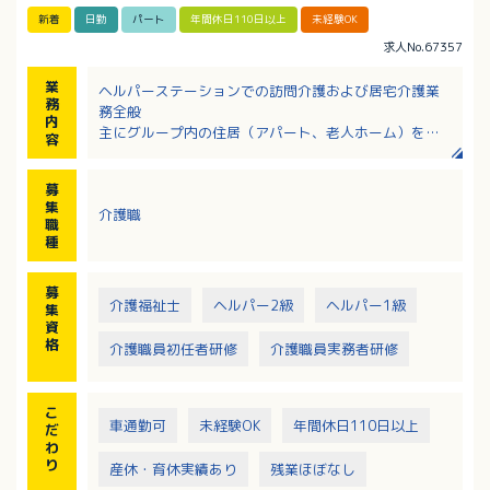
新着
日勤
パート
年間休日110日以上
未経験OK
求人No.67357
業
ヘルパーステーションでの訪問介護および居宅介護業
務
務全般
内
主にグループ内の住居（アパート、老人ホーム）を訪
容
問していただきます
・家事援助
募
・身体介助 等
集
介護職
職
種
募
介護福祉士
ヘルパー2級
ヘルパー1級
集
資
格
介護職員初任者研修
介護職員実務者研修
こ
車通勤可
未経験OK
年間休日110日以上
だ
わ
り
産休・育休実績あり
残業ほぼなし