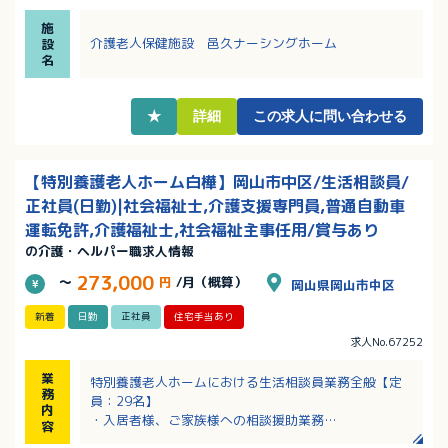
・介護の経験がある方であれば無資格の方もご応募O
施
K！資格取得支援制度あり！
介護老人保健施設 邑久ナーシングホーム
設
・ブランクがある方、復職を目指している方も歓迎！
名
・該当者には住宅手当や家族手当など各種手当支給あ
り！
★
詳細
この求人に問い合わせる
【特別養護老人ホーム白樺】岡山市中区/生活相談員/
正社員(日勤)|社会福祉士,介護支援専門員,普通自動車
運転免許,介護福祉士,社会福祉主事任用/賞与あり
の介護・ヘルパー職求人情報
273,000
～
円
/月（概算）
岡山県岡山市中区
新着
日勤
正社員
住宅手当あり
求人No.67252
業
特別養護老人ホームにおける生活相談員業務全般【定
務
員：29名】
内
・入居者様、ご家族様への相談援助業務
容
・契約業務