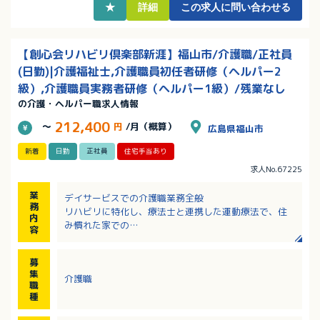
★
詳細
この求人に問い合わせる
【創心会リハビリ倶楽部新涯】福山市/介護職/正社員
(日勤)|介護福祉士,介護職員初任者研修（ヘルパー2
級）,介護職員実務者研修（ヘルパー1級）/残業なし
の介護・ヘルパー職求人情報
212,400
～
円
/月（概算）
広島県福山市
新着
日勤
正社員
住宅手当あり
求人No.67225
業
デイサービスでの介護職業務全般
務
リハビリに特化し、療法士と連携した運動療法で、住
内
み慣れた家での
容
「できる」を増やす包括的支援を行います。
募
【主な業務内容】
集
介護職
・自立支援：集団体操・脳トレの実施、マシントレー
職
ニングの補助
種
・個別ケア：お身体状況に合わせた食事・入浴・排泄
介助