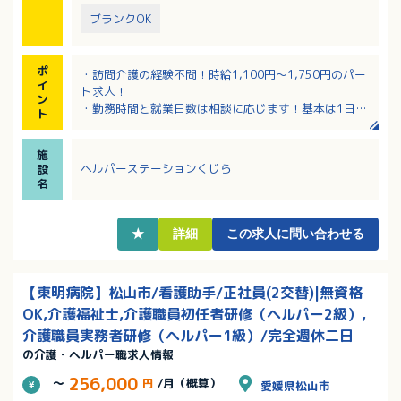
ブランクOK
ポ
・訪問介護の経験不問！時給1,100円～1,750円のパー
イ
ト求人！
ン
・勤務時間と就業日数は相談に応じます！基本は1日4
ト
～5時間勤務ですが、1時間からでも可能！
・八幡浜市を中心に医療・介護・福祉に関する多彩な
施
事業を展開しているグループです
ヘルパーステーションくじら
設
・研修制度充実！未経験の方もしっかりサポートして
名
いただけます！
★
詳細
この求人に問い合わせる
【東明病院】松山市/看護助手/正社員(2交替)|無資格
OK,介護福祉士,介護職員初任者研修（ヘルパー2級）,
介護職員実務者研修（ヘルパー1級）/完全週休二日
の介護・ヘルパー職求人情報
256,000
～
円
/月（概算）
愛媛県松山市