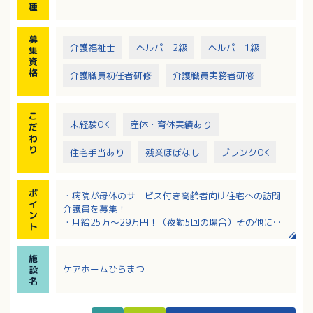
種
募
介護福祉士
ヘルパー2級
ヘルパー1級
集
資
格
介護職員初任者研修
介護職員実務者研修
こ
未経験OK
産休・育休実績あり
だ
わ
り
住宅手当あり
残業ほぼなし
ブランクOK
ポ
・病院が母体のサービス付き高齢者向け住宅への訪問
イ
介護員を募集！
ン
・月給25万～29万円！（夜勤5回の場合）その他にも
ト
家族手当・住宅手当・育児手当もあり
・賞与3.4ヶ月分実績あり！福利厚生充実！
施
・市内中心部でアクセスも良好！バスでも電車でも通
ケアホームひらまつ
設
勤可！
名