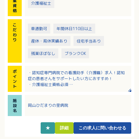
集
介護福祉士
資
格
こ
車通勤可
年間休日110日以上
だ
わ
り
産休・育休実績あり
住宅手当あり
残業ほぼなし
ブランクOK
ポ
・認知症専門病院での看護助手（介護職）求人！認知
イ
症の患者さんをサポートしたい方におすすめ！
ン
・介護福祉士資格必須
ト
・有給休暇は1時間単位で取得可能！
・医師、看護師など多職種と連携してチームで患者さ
施
んやご家族のケアに取り組まれています
岡山ひだまりの里病院
設
・定年が65歳で安定して長く働き続けられる環境で
名
す！
★
詳細
この求人に問い合わせる