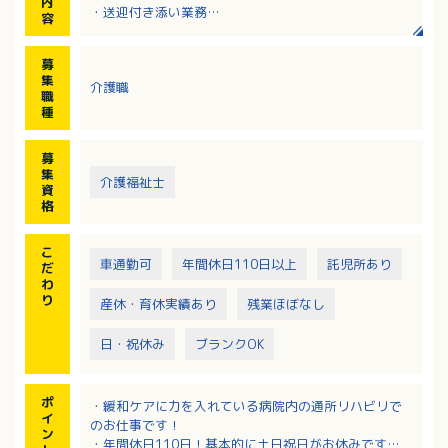
内
・送迎付き添い業務
容
・食事・服薬・排泄・入浴介助など
・その他通所リハビリ業務全般
募
※送迎車：ノア、ハイエース
集
介護職
※1日平均利用者数：約30名
職
種
募
集
介護福祉士
資
格
こ
車通勤可
年間休日110日以上
託児所あり
だ
わ
り
産休・育休実績あり
残業ほぼなし
日・祝休み
ブランクOK
ポ
・緩和ケアに力を入れている病院内の通所リハビリで
イ
のお仕事です！
ン
・年間休日110日！基本的に土日祝日がお休みです