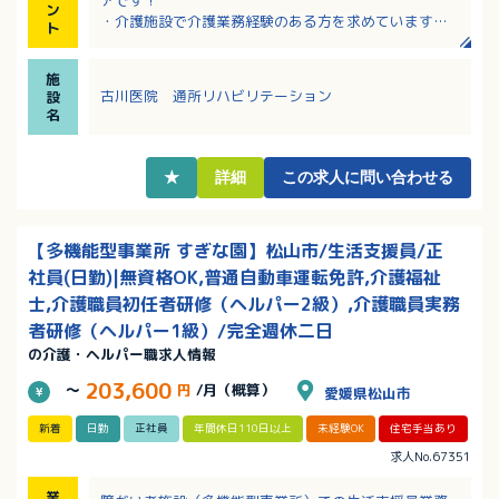
ン
・介護施設で介護業務経験のある方を求めています
ト
・ご近所の利用者様が多く、明るく活気のある雰囲気
の職場です！
施
・送迎範囲はクリニック近辺の南区が中心です！
古川医院 通所リハビリテーション
設
・時間外は少なめ、職員さんの入れ替わりが少ないで
名
す！
★
詳細
この求人に問い合わせる
【多機能型事業所 すぎな園】松山市/生活支援員/正
社員(日勤)|無資格OK,普通自動車運転免許,介護福祉
士,介護職員初任者研修（ヘルパー2級）,介護職員実務
者研修（ヘルパー1級）/完全週休二日
の介護・ヘルパー職求人情報
203,600
～
円
/月（概算）
愛媛県松山市
新着
日勤
正社員
年間休日110日以上
未経験OK
住宅手当あり
求人No.67351
業