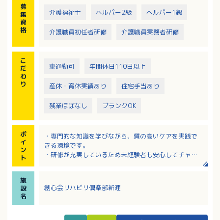
募
・健康管理：バイタルチェック、日々の状況記録
介護福祉士
ヘルパー2級
ヘルパー1級
集
※リハビリ職など各分野の専門職と連携し、多角的な
資
視点で包括的にご利用者様を支援します。
格
介護職員初任者研修
介護職員実務者研修
こ
車通勤可
年間休日110日以上
だ
わ
り
産休・育休実績あり
住宅手当あり
残業ほぼなし
ブランクOK
ポ
・専門的な知識を学びながら、質の高いケアを実践で
イ
きる環境です。
ン
・研修が充実しているため未経験者も安心してチャレ
ト
ンジできます。
・チーム力が高く、子育て世代も互いに協力し合える
施
温かい職場です。
創心会リハビリ倶楽部新涯
設
・資格取得制度あり（初任者研修・実務者研修等）ス
名
キルアップ可能です。