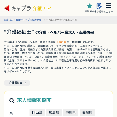
気になる
申し込み
メニュー
介護求人・転職のキャプラ介護ナビ
”介護福祉士”の介護求人一覧
”介護福祉士”
の介護・ヘルパー職求人・転職情報
”介護福祉士”の介護・ヘルパー職求人情報は
1,986件
を一般公開しています。
中国・四国地方の介護求人・転職情報なら「キャプラ介護ナビ」にお任せください。
岡山・広島・香川・愛媛などの介護求人情報が満載！介護・ヘルパー系の希望職種から探し
たり、勤務地・地域から探したり、介護福祉士や介護職員実務者研修（ヘルパー1級）、介護
職員初任者研修（ヘルパー2級）、介護支援専門員（ケアマネージャー）、主任介護支援専門
員（主任ケアマネージャー）、社会福祉士、社会福祉主事任用などの保有資格から探したり
することができます。
中国・四国地方に展開する総合人材サービス会社キャリアプランニングがあなたの仕事探し
をサポートいたします。
介護福祉士 ×
求人情報を探す
岡山県
広島県
香川県
愛媛県
県