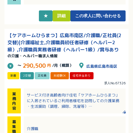
だける職場です
★
詳細
この求人に問い合わせる
【ケアホームひらまつ】広島市南区/介護職/正社員(2
交替)|介護福祉士,介護職員初任者研修（ヘルパー2
級）,介護職員実務者研修（ヘルパー1級）/賞与あり
の介護・ヘルパー職求人情報
290,500
～
円
/月（概算）
広島県広島市南区
新着
2交替
正社員
未経験OK
住宅手当あり
求人No.67326
業
サービス付き高齢者向け住宅「ケアホームひらまつ」
務
に入居されているご利用者様宅を訪問しての介護業務
内
・生活援助（調理、掃除、洗濯等）
容
・身体介護（入浴、排泄、食事等の介助）
・実費サービスの提供 など
募
集
介護職
職