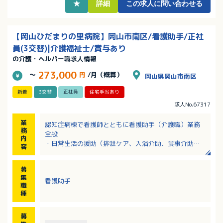
★
詳細
この求人に問い合わせる
【岡山ひだまりの里病院】岡山市南区/看護助手/正社
員(3交替)|介護福祉士/賞与あり
の介護・ヘルパー職求人情報
273,000
～
円
/月（概算）
岡山県岡山市南区
新着
3交替
正社員
住宅手当あり
求人No.67317
業
認知症病棟で看護師とともに看護助手（介護職）業務
務
全般
内
・日常生活の援助（排泄ケア、入浴介助、食事介助）
容
・認知症高齢者への生活環境調整
・レクリエーションの企画運営
募
※病床数：180床／2階病棟：精神療養病棟（60床）、
集
看護助手
3階病棟：認知症治療病棟入院料1（60床）、
職
4階病棟：認知症治療病棟入院料1（60床）
種
募