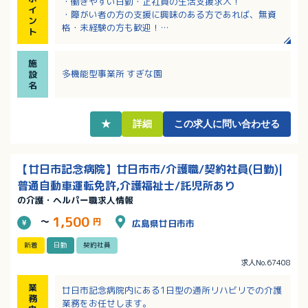
・働きやすい日勤・正社員の生活支援求人！
イ
・障がい者の方の支援に興味のある方であれば、無資
ン
格・未経験の方も歓迎！
ト
・有給消化率80％以上！年末年始、夏季休暇、GW休暇
あり！
施
・昇給・賞与制度のほか、退職金制度や財形貯蓄制度
多機能型事業所 すぎな園
設
などもあり安心！
名
・年間賞与4.4ヶ月分支給（前年実績）！該当者には扶
養手当・住宅手当あり！
★
詳細
この求人に問い合わせる
【廿日市記念病院】廿日市市/介護職/契約社員(日勤)|
普通自動車運転免許,介護福祉士/託児所あり
の介護・ヘルパー職求人情報
1,500
～
円
広島県廿日市市
新着
日勤
契約社員
求人No.67408
業
廿日市記念病院内にある1日型の通所リハビリでの介護
務
業務をお任せします。