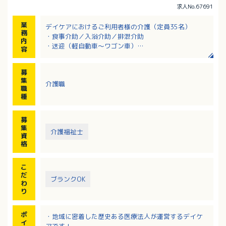
求人No.67691
業
デイケアにおけるご利用者様の介護（定員35名）
務
・食事介助／入浴介助／排泄介助
内
・送迎（軽自動車～ワゴン車）
容
※送迎範囲は南区がメイン
募
集
介護職
職
種
募
集
介護福祉士
資
格
こ
だ
ブランクOK
わ
り
ポ
・地域に密着した歴史ある医療法人が運営するデイケ
イ
アです！