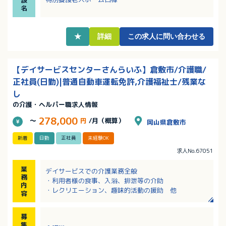
設
には住宅手当支給あり！
名
・月3日の希望休取得可能！プライベートの予定が立て
やすい！
★
詳細
この求人に問い合わせる
【デイサービスセンターさんらいふ】倉敷市/介護職/
正社員(日勤)|普通自動車運転免許,介護福祉士/残業な
し
の介護・ヘルパー職求人情報
278,000
～
円
/月（概算）
岡山県倉敷市
新着
日勤
正社員
未経験OK
求人No.67051
業
デイサービスでの介護業務全般
務
・利用者様の食事、入浴、排泄等の介助
内
・レクリエーション、趣味的活動の援助 他
容
募
集