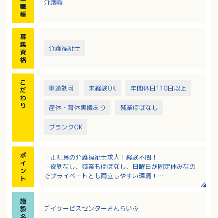
介護職
職
種
募
集
介護福祉士
資
格
こ
車通勤可
未経験OK
年間休日110日以上
だ
わ
り
産休・育休実績あり
残業ほぼなし
ブランクOK
ポ
・正社員の介護福祉士求人！経験不問！
イ
・夜勤なし、残業もほぼなし、日曜日が固定休みなの
ン
でプライベートとも両立しやすい環境！
ト
・特別手当・処遇手当など毎月の手当充実！
・クリニック併設！医師やグループ施設の多職種と連
施
携体制があり安心！
デイサービスセンターさんらいふ
設
・上限65歳までの再雇用制度もあり、長くご活躍いた
名