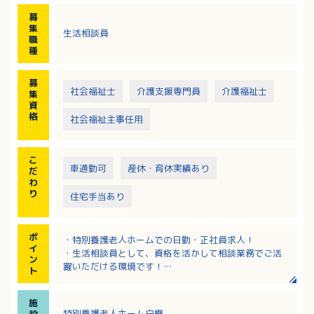
・外部、各関係機関との連絡調整 等
募
集
生活相談員
職
種
募
社会福祉士
介護支援専門員
介護福祉士
集
資
格
社会福祉主事任用
こ
車通勤可
産休・育休実績あり
だ
わ
り
住宅手当あり
ポ
・特別養護老人ホームでの日勤・正社員求人！
イ
・生活相談員として、資格を活かして相談業務でご活
ン
躍いただける環境です！
ト
・広いウッドデッキがあり、自然と触れ合える明るい
施設です
施
・固定手当込み月給205,000円～273,000円！該当者
特別養護老人ホーム白樺