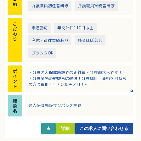
格
介護職員初任者研修
介護職員実務者研修
こ
車通勤可
年間休日110日以上
だ
わ
り
産休・育休実績あり
残業ほぼなし
ブランクOK
ポ
・介護老人保健施設での正社員・介護職求人です！
イ
・介護業務の経験者は優遇！介護福祉士資格をお持ち
ン
の方は資格手当7,000円／月！
ト
・クリニック併設！看護職の方も24時間常駐のため安
心してご勤務いただけます！
施
・賞与の前年度支給実績は、年2回・計4.0ヶ月分と高
老人保健施設サンパレス桃花
設
水準！
名
・昇給ありで日々の頑張りが反映される職場です！
・入所定員50名の施設でご利用者様に寄り添えます！
★
詳細
この求人に問い合わせる