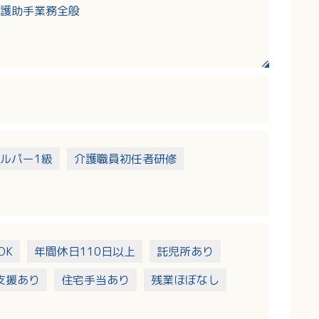
護助手業務全般
いただきます。その他、外来や手術室での業務を
整備
ルパー1級
介護職員初任者研修
OK
年間休日110日以上
託児所あり
支援あり
住宅手当あり
残業ほぼなし