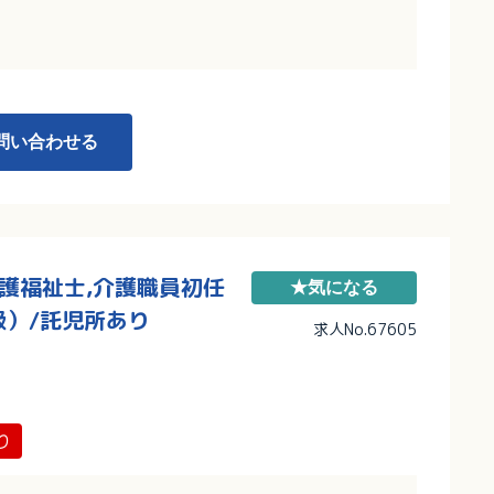
施設の多職種と連携体制があり安心！
り、長くご活躍いただける職場です
問い合わせる
介護福祉士,介護職員初任
★気になる
級）/託児所あり
求人No.67605
り