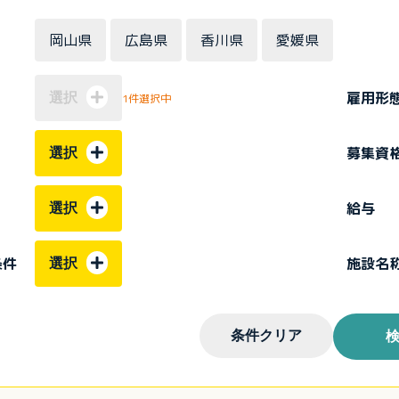
岡山県
広島県
香川県
愛媛県
雇用形
選択
1件選択中
募集資
選択
給与
選択
条件
施設名
選択
条件クリア