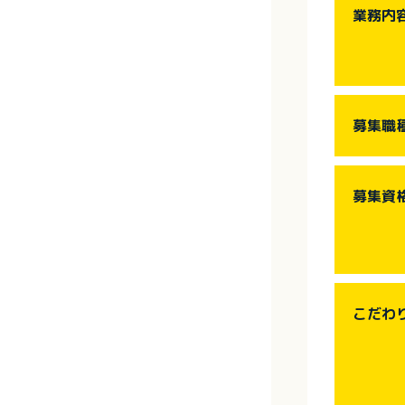
業務内
募集職
募集資
こだわ