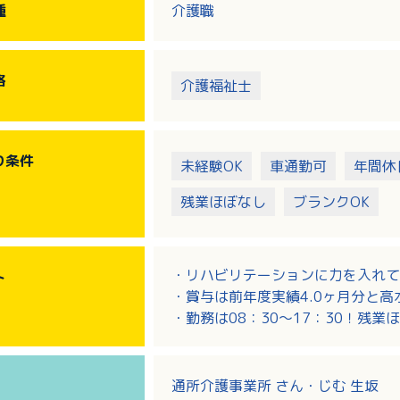
種
介護職
格
介護福祉士
り
条件
未経験OK
車通勤可
年間休
残業ほぼなし
ブランクOK
・リハビリテーションに力を入れて
ト
・賞与は前年度実績4.0ヶ月分と高
・勤務は08：30～17：30！残
・看護・リハビリ職と連携しながら
ます！
通所介護事業所 さん・じむ 生坂