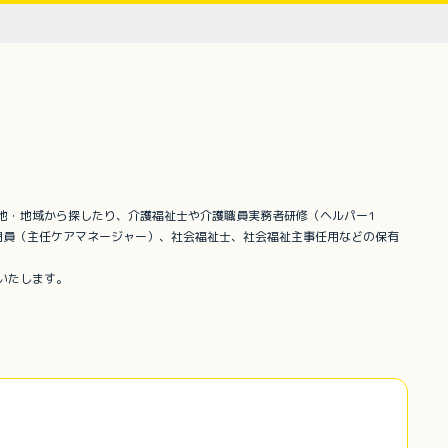
地・地域から探したり、介護福祉士や介護職員実務者研修（ヘルパー1
門員（主任ケアマネージャー）、社会福祉士、社会福祉主事任用などの保有
いたします。