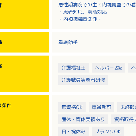
急性期病院での主に内視鏡室での看
容
・患者対応、電話対応
・内視鏡機器洗浄
・検査介助
看護師と連携して業務をおこなって
おこなっていただく場合もあります
種
看護助手
【外来】健診対応、診察介助
【手術室】手術機器洗浄、手術環境
格
介護福祉士
ヘルパー2級
ヘ
介護職員実務者研修
り
条件
無資格OK
車通勤可
未経験
産休・育休実績あり
資格取得
日・祝休み
ブランクOK