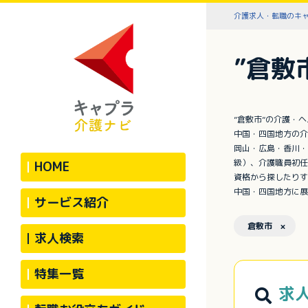
介護求人・転職のキ
”倉敷
”倉敷市”の介護・
中国・四国地方の介
岡山・広島・香川・
級）、介護職員初任
HOME
資格から探したりす
中国・四国地方に展
サービス紹介
倉敷市 ×
求人検索
特集一覧
求