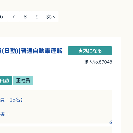
6
7
8
9
次へ
(日勤)|普通自動車運転
★気になる
求人No.67046
日勤
正社員
員：25名】
援