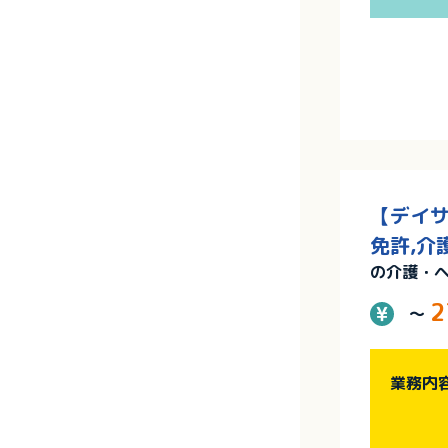
【デイサ
免許,介
の介護・
2
～
業務内