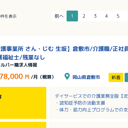
前へ
1
2
3
4
5
0件を表示
護事業所 さん・じむ 生坂】倉敷市/介護職/正社員
護福祉士/残業なし
ヘルパー職求人情報
78,000
円
/月（概算）
岡山県倉敷市
新着
デイサービスでの介護業務全般【定
容
・認知症予防の活動支援
・体力・筋力向上プログラムでの支
・リハビリテーション補助 等