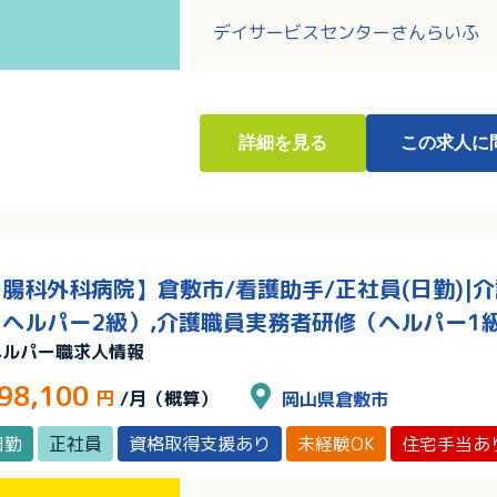
・クリニック併設！医師やグループ
・上限65歳までの再雇用制度もあ
デイサービスセンターさんらいふ
詳細
を見る
この求人に
腸科外科病院】倉敷市/看護助手/正社員(日勤)|
ヘルパー2級）,介護職員実務者研修（ヘルパー1
ヘルパー職求人情報
98,100
円
/月（概算）
岡山県倉敷市
日勤
正社員
資格取得支援あり
未経験OK
住宅手当あ