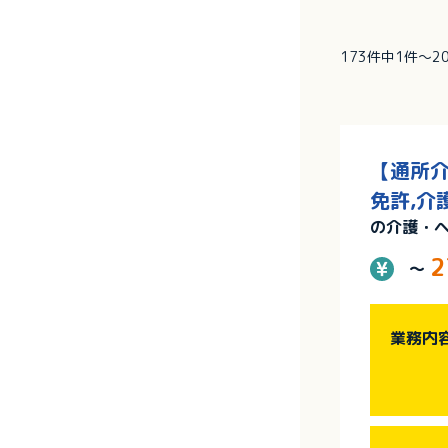
173件中1件～2
【通所介
免許,介
の介護・
2
～
業務内