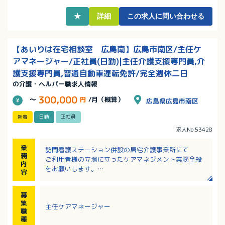
長く活躍していただける職場です
★
詳細
この求人に問い合わせる
【あいりは在宅相談室 広島南】広島市南区/主任ケ
アマネージャー/正社員(日勤)|主任介護支援専門員,介
護支援専門員,普通自動車運転免許/完全週休二日
の介護・ヘルパー職求人情報
300,000
～
円
/月（概算）
広島県広島市南区
新着
日勤
正社員
求人No.53428
業
訪問看護ステーション併設の居宅介護事業所にて
務
ご利用者様の立場に立ったケアマネジメント業務全般
内
をお願いします。
容
【具体的には…】
・スタッフ管理
募
・ケアプランの作成
集
主任ケアマネージャー
・各種ケアマネジメント業務及び認定調査
職
・予防プランの作成
種