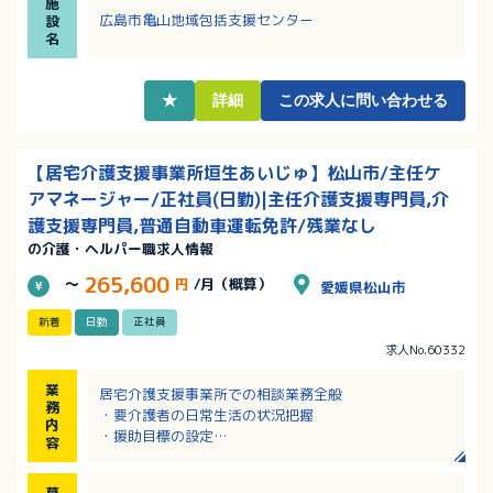
施
す！
広島市亀山地域包括支援センター
設
・月平均時間外労働は1時間と少なく、プライベートと
名
のバランスが取りやすい環境です！
・採用時から有給休暇10日付与！その他慶弔や永年勤
続による特別休暇もあります
★
詳細
この求人に問い合わせる
・マイカー通勤可・駐車場完備で通勤手当は実費支給
です！
【居宅介護支援事業所垣生あいじゅ】松山市/主任ケ
アマネージャー/正社員(日勤)|主任介護支援専門員,介
護支援専門員,普通自動車運転免許/残業なし
の介護・ヘルパー職求人情報
265,600
～
円
/月（概算）
愛媛県松山市
新着
日勤
正社員
求人No.60332
業
居宅介護支援事業所での相談業務全般
務
・要介護者の日常生活の状況把握
内
・援助目標の設定
容
・ケアプラン（介護サービス計画）の作成
※介護を必要とされる方のお宅を訪問して対応します
募