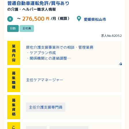
普通自動車運転免許/賞与あり
の介護・ヘルパー職求人情報
276,500
～
円
/月（概算）
愛媛県松山市
日勤
正社員
求人No.62052
業
居宅介護支援事業所での相談・管理業務
務
・ケアプラン作成
内
・関係機関との連絡調整
容
・お客様の生活相談
・居宅の管理業務全般
募
・事業所の介護支援専門員の管理
集
主任ケアマネージャー
・居宅介護支援の利用の申込みに係る調整
職
・業務の実施状況の把握その他の管理 など
種
募
集
主任介護支援専門員
資
格
こ