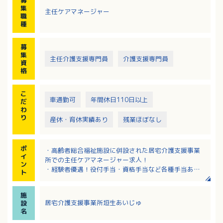
※エリア：松山市内（社用車を使用）
集
主任ケアマネージャー
職
種
募
集
主任介護支援専門員
介護支援専門員
資
格
こ
車通勤可
年間休日110日以上
だ
わ
り
産休・育休実績あり
残業ほぼなし
ポ
・高齢者総合福祉施設に併設された居宅介護支援事業
イ
所での主任ケアマネージャー求人！
ン
・経験者優遇！役付手当・資格手当など各種手当あ
ト
り！
・大手法人母体で安心！研修や教育体制なども充実！
施
・複数施設があり法人内でキャリアアップを目指せま
居宅介護支援事業所垣生あいじゅ
設
す！
名
・定年一律65歳、再雇用制度を利用して上限70歳まで