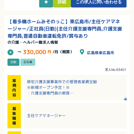
★
詳細
この求人に問い合わせる
【看多機ホームみそのっこ】東広島市/主任ケアマネ
ージャー/正社員(日勤)|主任介護支援専門員,介護支援
専門員,普通自動車運転免許/賞与あり
の介護・ヘルパー職求人情報
330,000
～
円
/月（概算）
広島県東広島市
日勤
正社員
求人No.63401
業
居宅介護支援事業所での管理者業務全般
務
※新規オープン予定！※
内
・介護支援専門員の教育
容
・医療、介護保険サービスとの連絡、調整
・利用者様、ご家族への相談支援等
募
集
主任ケアマネージャー
職
種