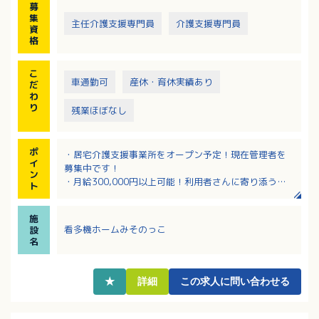
募
集
主任介護支援専門員
介護支援専門員
資
格
こ
車通勤可
産休・育休実績あり
だ
わ
り
残業ほぼなし
ポ
・居宅介護支援事業所をオープン予定！現在管理者を
イ
募集中です！
ン
・月給300,000円以上可能！利用者さんに寄り添う施
ト
設に、立ち上げから関われるやりがいのある仕事！
・管理者、またはリーダー経験を活かせます！
施
・事業所が安定してきたら週2～3日は在宅勤務も可
看多機ホームみそのっこ
設
能！ご自身でスケジュール管理ができます！
名
★
詳細
この求人に問い合わせる