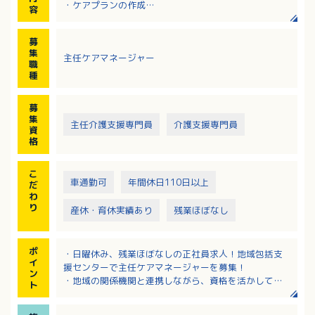
・ケアプランの作成
容
・総合相談支援
・介護予防ケアマネジメント
募
・関係機関との連携・連絡調整
集
主任ケアマネージャー
・地域の諸団体とのネットワークづくり
職
・居宅介護支援事業所のケアマネジャーへの支援
種
・公用車を運転しての訪問調査
・その他、上記に付随する業務
募
集
主任介護支援専門員
介護支援専門員
資
格
こ
車通勤可
年間休日110日以上
だ
わ
り
産休・育休実績あり
残業ほぼなし
ポ
・日曜休み、残業ほぼなしの正社員求人！地域包括支
イ
援センターで主任ケアマネージャーを募集！
ン
・地域の関係機関と連携しながら、資格を活かして高
ト
齢者支援に携われます！
・賞与は年3回支給！前年度実績は年間3.9ヶ月分で