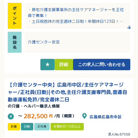
ポ
・居宅介護支援事業所の主任ケアマネージャーを正社
イ
員で募集！
ン
・土日祝他休の完全週休二日制！年間休日123日！
ト
・サンキ・ウエルビィならではの充実した職種別・階
層別研修でしっかりキャリアアップできます
施
・資格取得支援があり、スキルアップも目指せます！
介護センター安芸
設
・産育休からの復職率100％。働きやすい環境です！
名
★
詳細
この求人に問い合わせる
【介護センター中央】広島市中区/主任ケアマネージ
ャー/正社員(日勤)|その他,主任介護支援専門員,普通自
動車運転免許/完全週休二日
の介護・ヘルパー職求人情報
282,500
～
円
/月（概算）
広島県広島市中区
新着
日勤
正社員
年間休日110日以上
求人No.67558