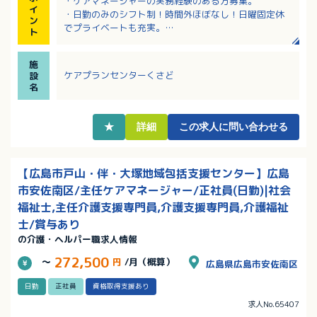
・ケアマネージャーの実務経験のある方募集。
イ
・日勤のみのシフト制！時間外ほぼなし！日曜固定休
ン
でプライベートも充実。
ト
・保育手当（3歳児～就学前まで）あり！事業所内保育
あり！
施
・定年65歳！長く働きたい方におすすめの職場です。
ケアプランセンターくさど
設
・幅広い世代の方々が活躍中
名
★
詳細
この求人に問い合わせる
【広島市戸山・伴・大塚地域包括支援センター】広島
市安佐南区/主任ケアマネージャー/正社員(日勤)|社会
福祉士,主任介護支援専門員,介護支援専門員,介護福祉
士/賞与あり
の介護・ヘルパー職求人情報
272,500
～
円
/月（概算）
広島県広島市安佐南区
日勤
正社員
資格取得支援あり
求人No.65407