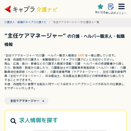
気になる
申し込み
メニュー
介護求人・転職のキャプラ介護ナビ
”主任ケアマネージャー”の介護求人一覧
”主任ケアマネージャー”
の介護・ヘルパー職求人・転職
情報
”主任ケアマネージャー”の介護・ヘルパー職求人情報は
34件
を一般公開しています。
中国・四国地方の介護求人・転職情報なら「キャプラ介護ナビ」にお任せください。
岡山・広島・香川・愛媛などの介護求人情報が満載！介護・ヘルパー系の希望職種から探し
たり、勤務地・地域から探したり、介護福祉士や介護職員実務者研修（ヘルパー1級）、介護
職員初任者研修（ヘルパー2級）、介護支援専門員（ケアマネージャー）、主任介護支援専門
員（主任ケアマネージャー）、社会福祉士、社会福祉主事任用などの保有資格から探したり
することができます。
中国・四国地方に展開する総合人材サービス会社キャリアプランニングがあなたの仕事探し
をサポートいたします。
主任ケアマネージャー ×
求人情報を探す