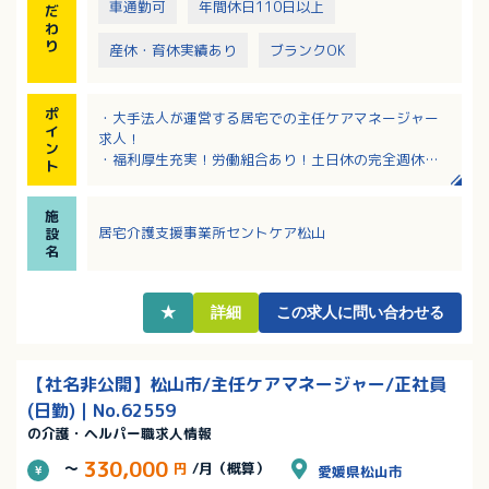
車通勤可
年間休日110日以上
だ
わ
り
産休・育休実績あり
ブランクOK
ポ
・大手法人が運営する居宅での主任ケアマネージャー
イ
求人！
ン
・福利厚生充実！労働組合あり！土日休の完全週休二
ト
日制！
・しっかりとした研修制度や情報交換の場があり、安
施
心！
居宅介護支援事業所セントケア松山
設
・月給270,000円以上（定額手当込み）で高給与も魅
名
力！
・松山市内で長く在宅系サービスを展開しており、関
連事業所との連携抜群！
★
詳細
この求人に問い合わせる
【社名非公開】松山市/主任ケアマネージャー/正社員
(日勤)｜No.62559
の介護・ヘルパー職求人情報
330,000
～
円
/月（概算）
愛媛県松山市