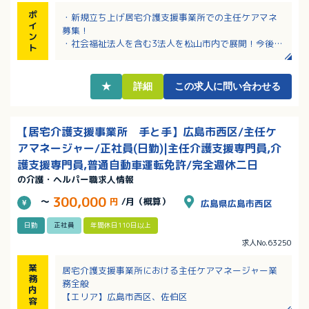
ポ
・新規立ち上げ居宅介護支援事業所での主任ケアマネ
イ
募集！
ン
・社会福祉法人を含む3法人を松山市内で展開！今後の
ト
新規事業展開予定もあり、勢いのある企業です！
・事務仕事については他スタッフがフォローさせてい
ただきますので、一緒に前向きに取り組んでいきまし
★
詳細
この求人に問い合わせる
ょう！
・年俸は360万円～となります！経験加味あり！
【居宅介護支援事業所 手と手】広島市西区/主任ケ
アマネージャー/正社員(日勤)|主任介護支援専門員,介
護支援専門員,普通自動車運転免許/完全週休二日
の介護・ヘルパー職求人情報
300,000
～
円
/月（概算）
広島県広島市西区
日勤
正社員
年間休日110日以上
求人No.63250
業
居宅介護支援事業所における主任ケアマネージャー業
務
務全般
内
【エリア】広島市西区、佐伯区
容