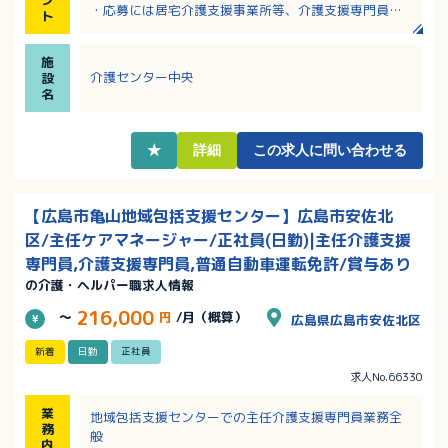
・応募には居宅介護支援事業所等、介護支援専門員と
ト
しての5年以上の実務経験必須！
・年間休日123日！土日祝他休の完全週休二日制！
施
・サンキ・ウエルビィならではの充実した職種別・階
介護センター中央
設
層別研修があり、安心！
名
・資格取得支援があり、スキルアップも目指せます！
★
詳細
この求人に問い合わせる
【広島市亀山地域包括支援センター】広島市安佐北
区/主任ケアマネージャー/正社員(日勤)|主任介護支援
専門員,介護支援専門員,普通自動車運転免許/賞与あり
の介護・ヘルパー職求人情報
216,000
～
円
/月（概算）
広島県広島市安佐北区
新着
日勤
正社員
求人No.66330
業
地域包括支援センターでの主任介護支援専門員業務全
務
般
内