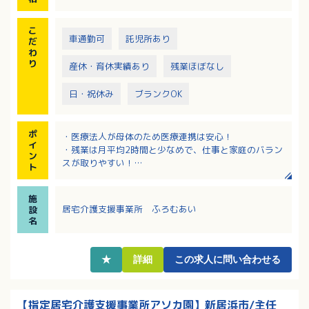
こ
車通勤可
託児所あり
だ
わ
り
産休・育休実績あり
残業ほぼなし
日・祝休み
ブランクOK
ポ
・医療法人が母体のため医療連携は安心！
イ
・残業は月平均2時間と少なめで、仕事と家庭のバラン
ン
スが取りやすい！
ト
・年末年始、夏季休暇、土日祝休み、年間休日120日と
お休みもしっかりあります！
施
・和やかな雰囲気の職場です！４名の経験豊富な先輩
居宅介護支援事業所 ふろむあい
設
ケアマネがおり、経験が少ない方でも相談できる環境
名
です。
・職場近くに保育園があり、子育てと両立して働きや
すい環境です。
★
詳細
この求人に問い合わせる
【指定居宅介護支援事業所アソカ園】新居浜市/主任