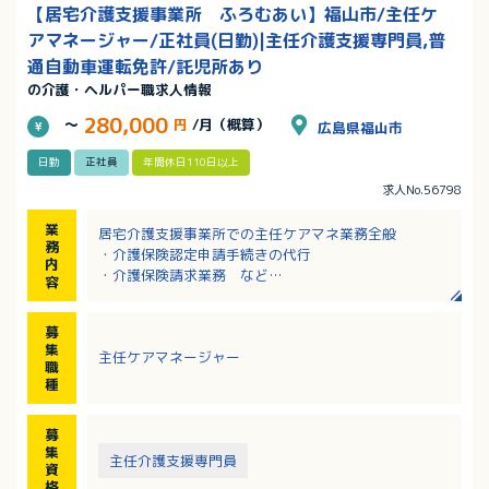
【居宅介護支援事業所 ふろむあい】福山市/主任ケ
アマネージャー/正社員(日勤)|主任介護支援専門員,普
通自動車運転免許/託児所あり
の介護・ヘルパー職求人情報
280,000
～
円
/月（概算）
広島県福山市
日勤
正社員
年間休日110日以上
求人No.56798
業
居宅介護支援事業所での主任ケアマネ業務全般
務
・介護保険認定申請手続きの代行
内
・介護保険請求業務 など
容
※介護を必要とされる方に介護保険に基づいた介護サ
ービス（ケアプラン）を作成します。
募
※定期的に利用者宅を訪問し、ケアプランの見直しを
集
主任ケアマネージャー
行います。
職
種
募
集
主任介護支援専門員
資
格