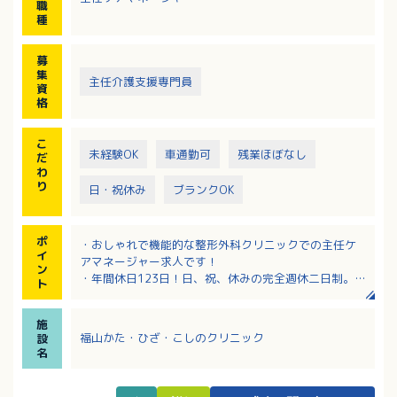
職
種
募
集
主任介護支援専門員
資
格
こ
未経験OK
車通勤可
残業ほぼなし
だ
わ
り
日・祝休み
ブランクOK
ポ
・おしゃれで機能的な整形外科クリニックでの主任ケ
イ
アマネージャー求人です！
ン
・年間休日123日！日、祝、休みの完全週休二日制。
ト
・資格取得に要する補助制度あり
・業務内容や立場での昇給や昇進システムあり
施
・日勤のみ、残業少なめでワークライフバランスを重
福山かた・ひざ・こしのクリニック
設
視したい方におススメ！
名