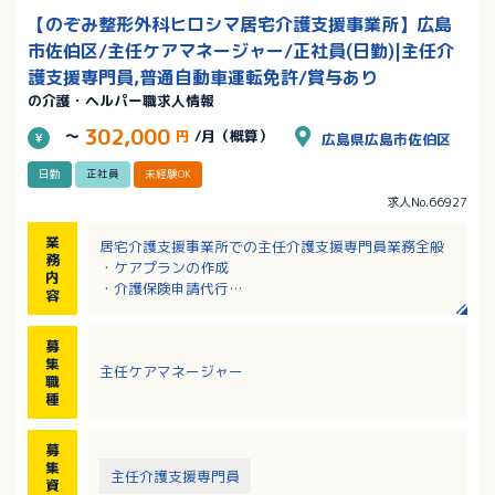
【のぞみ整形外科ヒロシマ居宅介護支援事業所】広島
市佐伯区/主任ケアマネージャー/正社員(日勤)|主任介
護支援専門員,普通自動車運転免許/賞与あり
の介護・ヘルパー職求人情報
302,000
～
円
/月（概算）
広島県広島市佐伯区
日勤
正社員
未経験OK
求人No.66927
業
居宅介護支援事業所での主任介護支援専門員業務全般
務
・ケアプランの作成
内
・介護保険申請代行
容
・サービス担当業務、家族連絡、他職種連携
・相談業務
募
※エリア：広島市（佐伯区中心～南区）
集
主任ケアマネージャー
※業務により外出あり（社用車あり）
職
種
募
集
主任介護支援専門員
資