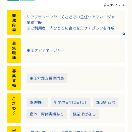
求人No.59254
業
ケアプランセンターくさどでの主任ケアマネージャー
務
業務全般
内
※ご利用者一人ひとりに合わせたケアプランを作成い
容
ただくケアマネージャーを募集しています。
※ご利用者やご家族の意向などを取り入れながら、介
募
護や食事面等の個別の援助計画を組み立てます。
集
主任ケアマネージャー
職
種
募
集
主任介護支援専門員
資
格
こ
車通勤可
年間休日110日以上
託児所あり
だ
わ
り
産休・育休実績あり
残業ほぼなし
ポ