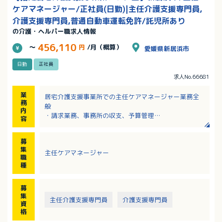
ケアマネージャー/正社員(日勤)|主任介護支援専門員,
介護支援専門員,普通自動車運転免許/託児所あり
の介護・ヘルパー職求人情報
456,110
～
円
/月（概算）
愛媛県新居浜市
日勤
正社員
求人No.66681
業
居宅介護支援事業所での主任ケアマネージャー業務全
務
般
内
・請求業務、事務所の収支、予算管理
容
・スタッフのケアマネジメント支援、チームでの対応
※管理者候補としての募集になります
募
※携帯当番（1週間交代）あり、日祝などの日直なし
集
主任ケアマネージャー
職
種
募
集
主任介護支援専門員
介護支援専門員
資
格