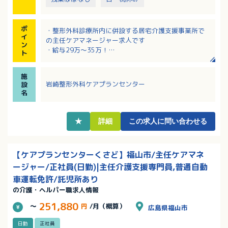
ポ
・整形外科診療所内に併設する居宅介護支援事業所で
イ
の主任ケアマネージャー求人です
ン
・給与29万～35万！
ト
・管理者業務経験者は優遇！
・整形外科クリニック前に利用可能な保育園あり！育
施
児休業実績あり！
岩崎整形外科ケアプランセンター
設
名
★
詳細
この求人に問い合わせる
【ケアプランセンターくさど】福山市/主任ケアマネ
ージャー/正社員(日勤)|主任介護支援専門員,普通自動
車運転免許/託児所あり
の介護・ヘルパー職求人情報
251,880
～
円
/月（概算）
広島県福山市
日勤
正社員