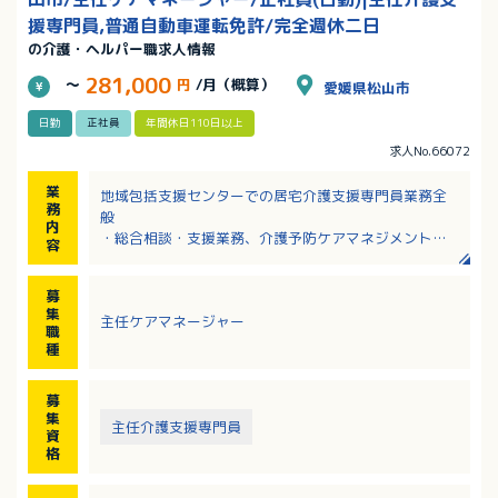
援専門員,普通自動車運転免許/完全週休二日
の介護・ヘルパー職求人情報
281,000
～
円
/月（概算）
愛媛県松山市
日勤
正社員
年間休日110日以上
求人No.66072
業
地域包括支援センターでの居宅介護支援専門員業務全
務
般
内
・総合相談・支援業務、介護予防ケアマネジメント
容
・権利擁護、認知症高齢者等への支援
・ケアプラン作成
募
・エリア内ケアマネージャーのための勉強会開催、相
集
主任ケアマネージャー
談対応 など
職
※ケアマネ複数名体制で運営しています。
種
※勤務開始から約半年後より、月1～2回程度土日祝に
日直勤務があります（休日振替）。2名体制の勤務で、
募
勤務日はご家庭の事情などを踏まえ相談の上決定しま
集
主任介護支援専門員
す。
資
格