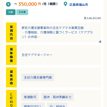
350,000
～
円
/月（概算）
広島県福山市
日勤
正社員
求人No.62240
業
居宅介護支援事業所の主任ケアマネ業務全般
務
・介護相談、介護保険に基づくサービス（ケアプラ
内
ン）の作成
容
※整形外科クリニックに隣接している事業所です
募
集
主任ケアマネージャー
職
種
募
集
主任介護支援専門員
資
格
こ
車通勤可
産休・育休実績あり
だ
わ
り
残業ほぼなし
日・祝休み