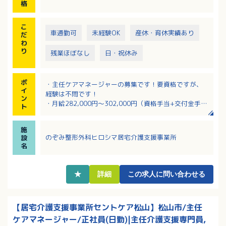
格
こ
車通勤可
未経験OK
産休・育休実績あり
だ
わ
り
残業ほぼなし
日・祝休み
ポ
・主任ケアマネージャーの募集です！要資格ですが、
イ
経験は不問です！
ン
・月給282,000円～302,000円（資格手当+交付金手当
ト
含む）の正社員求人！
・日曜+祝日休みで夏季休暇と年末年始休暇あり！
施
・社用車ありで外出業務にも対応しやすいです！
のぞみ整形外科ヒロシマ居宅介護支援事業所
設
・育児休業と介護休業の取得実績があります！
名
★
詳細
この求人に問い合わせる
【居宅介護支援事業所セントケア松山】松山市/主任
ケアマネージャー/正社員(日勤)|主任介護支援専門員,