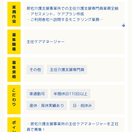
業
居宅介護支援事業所での主任介護支援専門員業務全般
務
・アセスメント、ケアプラン作成
内
・ご利用者宅へ訪問するモニタリング業務
容
・サービス担当者会議の開催
・他機関との連絡調整等
募
利用者さまやご家族へ提案、利用者さまの生活が少し
集
主任ケアマネージャー
ずつ改善できるようなケアプランを作成し、チームケ
職
アを行うお仕事です。
種
募
集
その他
主任介護支援専門員
資
格
こ
車通勤可
年間休日110日以上
だ
わ
り
産休・育休実績あり
日・祝休み
ポ
・居宅介護支援事業所の主任ケアマネージャーを正社
イ
員で募集！
ン