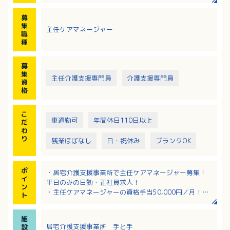
募
集
主任ケアマネージャー
職
種
募
集
主任介護支援専門員
介護支援専門員
資
格
こ
車通勤可
年間休日110日以上
だ
わ
り
残業ほぼなし
日・祝休み
ブランクOK
ポ
・居宅介護支援事業所で主任ケアマネージャー募集！
イ
平日のみの日勤・正社員求人！
ン
・主任ケアマネージャーの資格手当50,000円／月！管
ト
理者になるとさらに管理者手当20,000円／月支給！
・訪問看護ステーションが併設しており、多職種と連
施
携しやすい環境です
居宅介護支援事業所 手と手
設