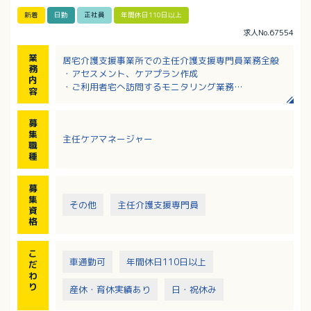
新着
日勤
正社員
年間休日110日以上
求人No.67554
業
居宅介護支援事業所での主任介護支援専門員業務全般
務
・アセスメント、ケアプラン作成
内
・ご利用者宅へ訪問するモニタリング業務
容
・サービス担当者会議の開催
・他機関との連絡調整等
募
利用者さまやご家族へ提案、利用者さまの生活が少し
集
主任ケアマネージャー
ずつ改善できるようなケアプランを作成し、チームケ
職
アを行うお仕事です。
種
募
集
その他
主任介護支援専門員
資
格
こ
車通勤可
年間休日110日以上
だ
わ
り
産休・育休実績あり
日・祝休み