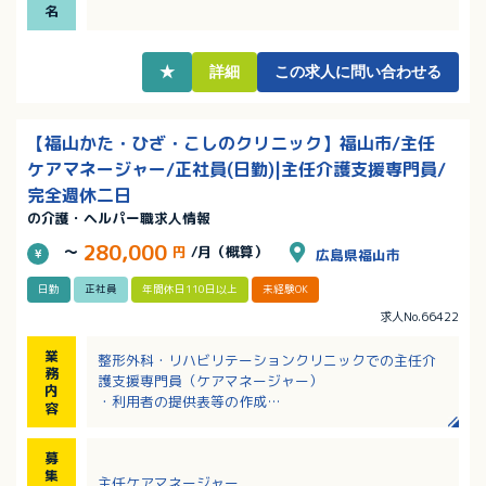
・土日祝の休みの他、年末年始や夏季休暇もあり、年
名
間休日は124日とプライベートも充実！
★
詳細
この求人に問い合わせる
【福山かた・ひざ・こしのクリニック】福山市/主任
ケアマネージャー/正社員(日勤)|主任介護支援専門員/
完全週休二日
の介護・ヘルパー職求人情報
280,000
～
円
/月（概算）
広島県福山市
日勤
正社員
年間休日110日以上
未経験OK
求人No.66422
業
整形外科・リハビリテーションクリニックでの主任介
務
護支援専門員（ケアマネージャー）
内
・利用者の提供表等の作成
容
・利用者、家族の相談業務
募
集
主任ケアマネージャー