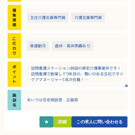
・認定調査代行業務
・請求業務
募
集
主任介護支援専門員
介護支援専門員
資
格
こ
だ
車通勤可
産休・育休実績あり
わ
り
ポ
・訪問看護ステーション併設の居宅介護事業所です！
イ
・訪問看護で創業して9年目の、勢いのある会社です☆
ン
・ケアマネージャー5名が在籍！
ト
・うれしい土日休み！完全週休2日制♪
・無料駐車場を完備しており、マイカー通勤可能◎
施
あいりは在宅相談室 広島南
設
名
★
詳細
この求人に問い合わせる