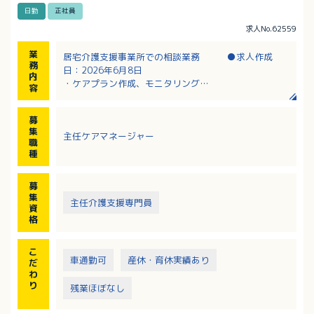
日勤
正社員
求人No.62559
業
居宅介護支援事業所での相談業務 ●求人作成
務
日：2026年6月8日
内
・ケアプラン作成、モニタリング
容
・関係機関との連絡調整
・利用者さんおよびご家族からの相談対応
募
・介護保険申請の代行
集
主任ケアマネージャー
・事業所およびスタッフの管理業務
職
種
募
集
主任介護支援専門員
資
格
こ
車通勤可
産休・育休実績あり
だ
わ
り
残業ほぼなし