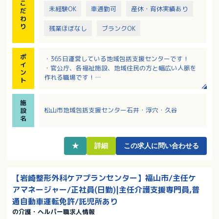
こ
未経験OK
車通勤可
産休・育休実績あり
だ
わ
り
残業ほぼなし
ブランクOK
ポ
・365日運営している地域包括支援センターです！
イ
・官公庁、各福祉施設、地域住民の方と幅広い人脈を
ン
作れる職場です！
ト
・子育て応援制度充実！病児保育等の利用可！
・マイカー通勤OK！無料駐車場完備！
施
松山市地域包括支援センター石井・浮穴・久谷
設
名
★
詳細
この求人に問い合わせる
【岩崎整形外科ケアプランセンター】福山市/主任ケ
アマネージャー/正社員(日勤)|主任介護支援専門員,普
通自動車運転免許/託児所あり
の介護・ヘルパー職求人情報