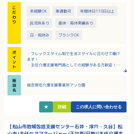
こ
未経験OK
車通勤可
年間休日110日以上
だ
わ
り
託児所あり
産休・育休実績あり
日・祝休み
ブランクOK
ポ
・フレックスタイム制で生活スタイルに合わせて働け
イ
ます！
ン
・主任介護支援専門員としての経験がある方歓迎！フ
ト
ォロー体制があり、経験が浅い方も安心！
・各種手当充実！賞与年2回で前年度の支給実績は3.0
施
ヶ月分！
指定居宅介護支援事業所アソカ園
設
・サービス残業ゼロ！役職者であってもご自身の時間
名
を大切にできる環境です
・これまでのご経験を活かしてキャリアアップを目指
したい方におすすめ！
★
詳細
この求人に問い合わせる
【松山市地域包括支援センター石井・浮穴・久谷】松
山市/主任ケアマネージャー/正社員(日勤)|主任介護支