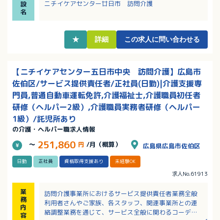
ニチイケアセンター廿日市 訪問介護
設
・早朝、夜間の出勤には別途手当あり！その他各種手
名
当充実！
・ブランクのある方、経験の浅い方もご応募OK！資格
取得支援あり！
★
詳細
この求人に問い合わせる
・教育・研修制度が充実しておりキャリアアップが目
指せる環境です！
【ニチイケアセンター五日市中央 訪問介護】広島市
佐伯区/サービス提供責任者/正社員(日勤)|介護支援専
門員,普通自動車運転免許,介護福祉士,介護職員初任者
研修（ヘルパー2級）,介護職員実務者研修（ヘルパー
1級）/託児所あり
の介護・ヘルパー職求人情報
251,860
～
円
/月（概算）
広島県広島市佐伯区
日勤
正社員
資格取得支援あり
未経験OK
求人No.61913
業
訪問介護事業所におけるサービス提供責任者業務全般
務
利用者さんやご家族、各スタッフ、関連事業所との連
内
絡調整業務を通じて、サービス全般に関わるコーディ
容