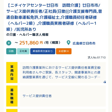
【ニチイケアセンター廿日市 訪問介護】廿日市市/
サービス提供責任者/正社員(日勤)|介護支援専門員,普
通自動車運転免許,介護福祉士,介護職員初任者研修
（ヘルパー2級）,介護職員実務者研修（ヘルパー1
級）/託児所あり
の介護・ヘルパー職求人情報
251,860
～
円
/月（概算）
広島県廿日市市
日勤
正社員
資格取得支援あり
未経験OK
求人No.61710
業
訪問介護事業所におけるサービス提供責任者業務全般
務
利用者さんやご家族、各スタッフ、関連事業所との連
内
絡調整業務を通じて、サービス全般に関わるコーディ
容
ネートを行ないます
・指定訪問介護の利用申込みに関わる調整
募
・訪問介護計画書の作成、説明、同意、交付
集
サービス提供責任者
・スタッフの研修、指導
職
・スタッフの業務実施状況の把握や業務管理 等
種