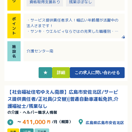
り
資格取得支援あり
残業ほぼなし
ポ
・サービス提供責任者求人！幅広い年齢層が活躍中の
イ
法人さまです！
ン
・サンキ・ウエルビィならではの充実した職種別・階
ト
層別研修でしっかりキャリアアップできます
・資格取得支援（最大9割会社負担）があり、スキルア
施
ップも目指せます！
介護センター南
設
・産育休からの復職率100％。働きやすい環境です！
名
・マイカー通勤可（駐車場は個人契約ですが会社補助
あり）
★
詳細
この求人に問い合わせる
【社会福祉住宅ゆえん南原】広島市安佐北区/サービ
ス提供責任者/正社員(2交替)|普通自動車運転免許,介
護福祉士/残業なし
の介護・ヘルパー職求人情報
411,000
～
円
/月（概算）
広島県広島市安佐北区
新着
2交替
正社員