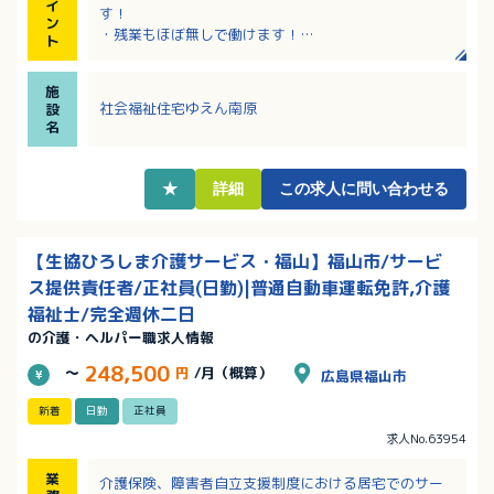
イ
す！
ン
・残業もほぼ無しで働けます！
ト
・夜勤手当も1回8,000円と高水準！
・賞与は最大で140万円支給！
施
社会福祉住宅ゆえん南原
設
名
★
詳細
この求人に問い合わせる
【生協ひろしま介護サービス・福山】福山市/サービ
ス提供責任者/正社員(日勤)|普通自動車運転免許,介護
福祉士/完全週休二日
の介護・ヘルパー職求人情報
248,500
～
円
/月（概算）
広島県福山市
新着
日勤
正社員
求人No.63954
業
介護保険、障害者自立支援制度における居宅でのサー