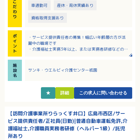
こ
車通勤可
産休・育休実績あり
だ
わ
り
資格取得支援あり
ポ
・サービス提供責任者の募集！幅広い年齢層の方が活
イ
躍中の職場です
ン
・介護福祉士実務3年以上、または実務者研修などの実
ト
務経験が5年以上ある方の募集です
・サンキ・ウエルビィならではの福利厚生が魅力！
施
・充実した職種別・階層別研修でしっかりキャリアア
サンキ・ウエルビィ介護センター祇園
設
ップ！
名
・産育休からの復職率100％。ライフスタイルの変化が
あっても働きやすい環境です！
★
詳細
この求人に問い合わせる
【訪問介護事業所りらっくす井口】広島市西区/サー
ビス提供責任者/正社員(日勤)|普通自動車運転免許,介
護福祉士,介護職員実務者研修（ヘルパー1級）/託児
所あり