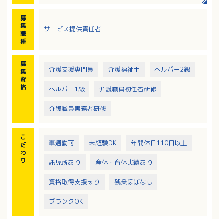
ネートを行ないます
・指定訪問介護の利用申込みに関わる調整
募
・訪問介護計画書の作成、説明、同意、交付
集
サービス提供責任者
・スタッフの研修、指導
職
・スタッフの業務実施状況の把握や業務管理 等
種
募
介護支援専門員
介護福祉士
ヘルパー2級
集
資
格
ヘルパー1級
介護職員初任者研修
介護職員実務者研修
こ
車通勤可
未経験OK
年間休日110日以上
だ
わ
り
託児所あり
産休・育休実績あり
資格取得支援あり
残業ほぼなし
ブランクOK