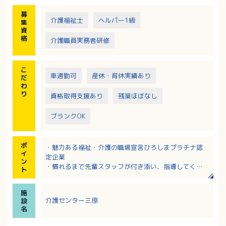
募
介護福祉士
ヘルパー1級
集
資
格
介護職員実務者研修
こ
車通勤可
産休・育休実績あり
だ
わ
り
資格取得支援あり
残業ほぼなし
ブランクOK
ポ
・魅力ある福祉・介護の職場宣言ひろしまプラチナ認
イ
定企業
ン
・慣れるまで先輩スタッフが付き添い、指導してくだ
ト
さいます。
・産休・育休からの復職率100％！働きやすい職場で
施
す！
介護センター三原
設
・子育て中の方や年配の方も活躍しています。
名
・充実した職種別・階層別研修もあり、しっかりキャ
リアアップできます！