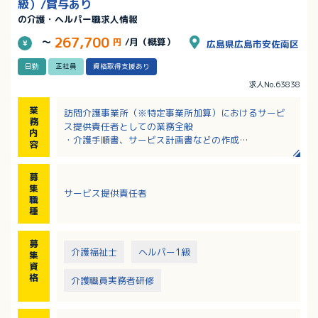
級）/賞与あり
の介護・ヘルパー職求人情報
267,700
～
円
/月（概算）
広島県広島市安佐南区
日勤
正社員
資格取得支援あり
求人No.63838
業
訪問介護事業所（※特定事業所加算）におけるサービ
務
ス提供責任者としての業務全般
内
・介護手順書、サービス計画書などの作成
容
・所長、ケアマネジャーとの打ち合わせ
・シフト作成
募
・スタッフへの技術指導、勉強会の開催
集
サービス提供責任者
・スタッフの行動管理、統括
職
※スタッフと一緒に現場にも行きます
種
募
介護福祉士
ヘルパー1級
集
資
格
介護職員実務者研修