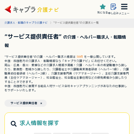
気になる
申し込み
メニュー
介護求人・転職のキャプラ介護ナビ
”サービス提供責任者”の介護求人一覧
”サービス提供責任者”
の介護・ヘルパー職求人・転職情
報
”サービス提供責任者”の介護・ヘルパー職求人情報は
58件
を一般公開しています。
中国・四国地方の介護求人・転職情報なら「キャプラ介護ナビ」にお任せください。
岡山・広島・香川・愛媛などの介護求人情報が満載！介護・ヘルパー系の希望職種から探し
たり、勤務地・地域から探したり、介護福祉士や介護職員実務者研修（ヘルパー1級）、介護
職員初任者研修（ヘルパー2級）、介護支援専門員（ケアマネージャー）、主任介護支援専門
員（主任ケアマネージャー）、社会福祉士、社会福祉主事任用などの保有資格から探したり
することができます。
中国・四国地方に展開する総合人材サービス会社キャリアプランニングがあなたの仕事探し
をサポートいたします。
サービス提供責任者 ×
求人情報を探す