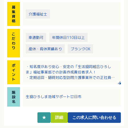
・介護福祉士資格
募
・訪問介護の実務経験
集
介護福祉士
資
格
こ
車通勤可
年間休日110日以上
だ
わ
り
産休・育休実績あり
ブランクOK
ポ
・知名度があり安心・安定の「生活協同組合ひろし
イ
ま」福祉事業部での計画作成責任者求人！
ン
・定期巡回・随時対応型訪問介護事業所での正社員で
ト
す！
・月額24万円以上！該当者には家族手当あり！
施
・慶弔休暇・産休育休制度・介護休業制度のほか、短
生協ひろしま地域サポート廿日市
設
時間勤務制度など福利厚生充実！昇給・賞与制度もあ
名
り！
・マイカー通勤OK、無料駐車場あり！
★
詳細
この求人に問い合わせる