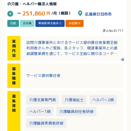
の介護・ヘルパー職求人情報
251,860
～
円
/月（概算）
広島県廿日市市
日勤
正社員
資格取得支援あり
未経験OK
求人No.61711
業
訪問介護事業所におけるサービス提供責任者業務全般
務
利用者さんやご家族、各スタッフ、関連事業所との連
内
絡調整業務を通じて、サービス全般に関わるコーディ
容
ネートを行ないます
・指定訪問介護の利用申込みに関わる調整
募
・訪問介護計画書の作成、説明、同意、交付
集
サービス提供責任者
・スタッフの研修、指導
職
・スタッフの業務実施状況の把握や業務管理 等
種
募
介護支援専門員
介護福祉士
ヘルパー2級
集
資
格
ヘルパー1級
介護職員初任者研修
介護職員実務者研修