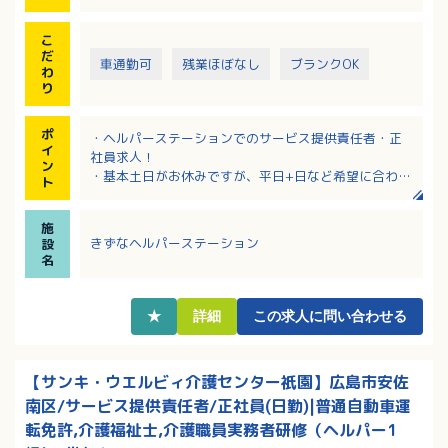
こ
だ
車通勤可
残業ほぼなし
ブランクOK
わ
り
ポ
・ヘルパーステーションでのサービス提供責任者・正
イ
社員求人！
ン
・基本土日がお休みですが、平日+日など希望に合わせ
ト
て変更することも可能です！
・定年はなし！長く勤務してくださる方を希望します
施
・家事や育児と両立して勤務される方が多数活躍中の
きずなヘルパーステーション
設
職場です
名
★
詳細
この求人に問い合わせる
【サンキ・ウエルビィ介護センター祇園】広島市安佐
南区/サービス提供責任者/正社員(日勤)|普通自動車運
転免許,介護福祉士,介護職員実務者研修（ヘルパー1