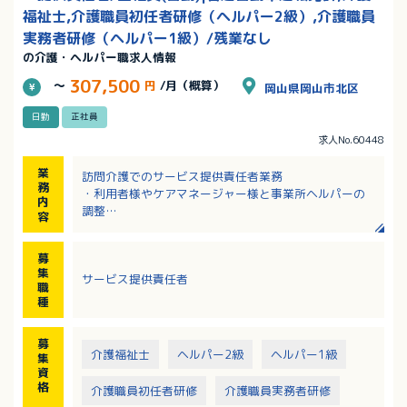
福祉士,介護職員初任者研修（ヘルパー2級）,介護職員
実務者研修（ヘルパー1級）/残業なし
の介護・ヘルパー職求人情報
307,500
～
円
/月（概算）
岡山県岡山市北区
日勤
正社員
求人No.60448
業
訪問介護でのサービス提供責任者業務
務
・利用者様やケアマネージャー様と事業所ヘルパーの
内
調整
容
・利用者様宅への訪問
・簡単な事務処理 等
募
集
サービス提供責任者
職
種
募
介護福祉士
ヘルパー2級
ヘルパー1級
集
資
格
介護職員初任者研修
介護職員実務者研修