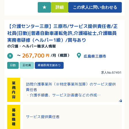
★
詳細
この求人に問い合わせる
【介護センター三原】三原市/サービス提供責任者/正
社員(日勤)|普通自動車運転免許,介護福祉士,介護職員
実務者研修（ヘルパー1級）/賞与あり
の介護・ヘルパー職求人情報
267,700
～
円
/月（概算）
広島県三原市
日勤
正社員
資格取得支援あり
求人No.67491
業
訪問介護事業所（※特定事業所加算）のサービス提供
務
責任者
内
・介護手順書、サービス計画書などの作成
容
・所長、ケアマネジャーとの打ち合わせ
・シフト作成
募
・スタッフへの技術指導、勉強会の開催
集
サービス提供責任者
・スタッフの行動管理、統括
職
・スタッフと一緒に現場にも行きます。
種