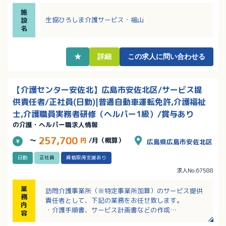
・月給24万円以上（定額手当含む）！該当者には家族
施
手当あり！
生協ひろしま介護サービス・福山
設
・慶弔休暇・産休育休制度・介護休業制度のほか、短
名
時間勤務制度など福利厚生充実！
・定期昇給あり！毎年4月に勤続1年を超えると2,000
円／月アップ！
★
詳細
この求人に問い合わせる
【介護センター安佐北】広島市安佐北区/サービス提
供責任者/正社員(日勤)|普通自動車運転免許,介護福祉
士,介護職員実務者研修（ヘルパー1級）/賞与あり
の介護・ヘルパー職求人情報
257,700
～
円
/月（概算）
広島県広島市安佐北区
日勤
正社員
資格取得支援あり
求人No.67588
業
訪問介護事業所（※特定事業所加算）のサービス提供
務
責任者として、下記の業務をお任せ致します。
内
・介護手順書、サービス計画書などの作成
容
・所長、ケアマネジャーとの打ち合わせ