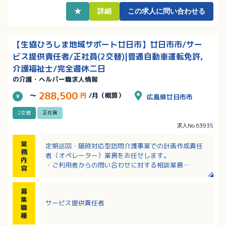
★
詳細
この求人に問い合わせる
【生協ひろしま地域サポート廿日市】廿日市市/サー
ビス提供責任者/正社員(2交替)|普通自動車運転免許,
介護福祉士/完全週休二日
の介護・ヘルパー職求人情報
288,500
～
円
/月（概算）
広島県廿日市市
2交替
正社員
求人No.63935
業
定期巡回・随時対応型訪問介護事業での計画作成責任
務
者（オペレーター）業務をお任せします。
内
・ご利用者からの問い合わせに対する相談業務
容
・必要であれば訪問介護員を派遣
・訪問介護員としての業務
募
・事務所内での事務処理作業 など
集
サービス提供責任者
※エリア：廿日市市
職
種
【応募要件】