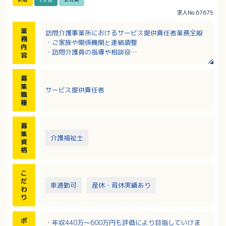
求人No.67675
業
訪問介護事業所におけるサービス提供責任者業務全般
務
・ご家族や関係機関と連絡調整
内
・訪問介護員の指導や相談役
容
・介護計画等の書類作成
・サービス利用に係る調整
募
・食事介助、入浴介助、更衣介助、排泄介助、清掃、
集
サービス提供責任者
記録、シーツ交換等
職
種
募
集
介護福祉士
資
格
こ
だ
車通勤可
産休・育休実績あり
わ
り
ポ
・年収440万～600万円も評価により目指していけま