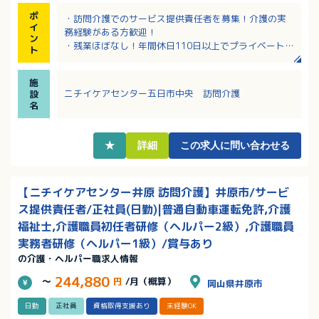
ポ
・訪問介護でのサービス提供責任者を募集！介護の実
イ
務経験がある方歓迎！
ン
・残業ほぼなし！年間休日110日以上でプライベートも
ト
充実！
・大手法人のニチイ学館が運営母体で、独自の福利厚
施
生制度が魅力！
ニチイケアセンター五日市中央 訪問介護
設
・早朝、夜間の出勤には別途手当あり！その他各種手
名
当充実！
・ブランクのある方、経験の浅い方もご応募OK！資格
取得支援あり！
★
詳細
この求人に問い合わせる
・教育・研修制度が充実しておりキャリアアップが目
指せる環境です！
【ニチイケアセンター井原 訪問介護】井原市/サービ
ス提供責任者/正社員(日勤)|普通自動車運転免許,介護
福祉士,介護職員初任者研修（ヘルパー2級）,介護職員
実務者研修（ヘルパー1級）/賞与あり
の介護・ヘルパー職求人情報
244,880
～
円
/月（概算）
岡山県井原市
日勤
正社員
資格取得支援あり
未経験OK