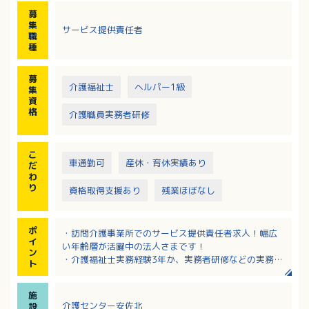
・シフト作成
募
・スタッフへの技術指導、勉強会の開催
集
サービス提供責任者
・スタッフの行動管理、統括
職
※スタッフと一緒に現場にも行きます。
種
募
介護福祉士
ヘルパー1級
集
資
格
介護職員実務者研修
こ
車通勤可
産休・育休実績あり
だ
わ
り
資格取得支援あり
残業ほぼなし
ポ
・訪問介護事業所でのサービス提供責任者求人！幅広
イ
い年齢層が活躍中の法人さまです！
ン
・介護福祉士実務経験3年か、実務者研修などの実務経
ト
験5年が応募に必須です
・資格取得支援（最大9割会社負担）があり、スキルア
施
ップも目指せます！
介護センター安佐北
設