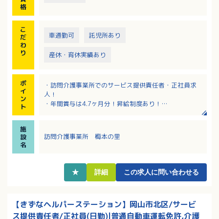
格
こ
車通勤可
託児所あり
だ
わ
り
産休・育休実績あり
ポ
・訪問介護事業所でのサービス提供責任者・正社員求
イ
人！
ン
・年間賞与は4.7ヶ月分！昇給制度あり！
ト
・教育体制があり、安心してスタートができます！
・「スタッフ第一主義」で、働きやすい環境を考えて
施
くださる法人です！
訪問介護事業所 梅本の里
設
名
★
詳細
この求人に問い合わせる
【きずなヘルパーステーション】岡山市北区/サービ
ス提供責任者/正社員(日勤)|普通自動車運転免許,介護