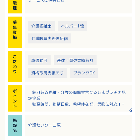
サービス提供責任者
・スタッフの行動管理、統括
職
・スタッフと一緒に現場にも行きます。
種
募
介護福祉士
ヘルパー1級
集
資
格
介護職員実務者研修
こ
車通勤可
産休・育休実績あり
だ
わ
り
資格取得支援あり
ブランクOK
ポ
・魅力ある福祉・介護の職場宣言ひろしまプラチナ認
イ
定企業
ン
・勤務時間、勤務日数、希望休など、柔軟に対応！
ト
・産休・育休からの復職率100％！働きやすい職場で
す！
施
・充実した職種別・階層別研修もあり、しっかりキャ
介護センター三原
設
リアアップできます！
名
・正社員登用の実績あり！ 過去3年間で68名