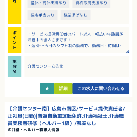
り
産休・育休実績あり
資格取得支援あり
住宅手当あり
残業ほぼなし
ポ
・サービス提供責任者のパート求人！幅広い年齢層が
イ
活躍中の法人さまです！
ン
・週3日～5日のシフト制の勤務で、勤務日・時間は応
ト
相談！
・時給1,271円～1,437円（処遇加算手当・資格手当含
施
む）
介護センター安佐北
設
・サンキ・ウエルビィならでは福利厚生が魅力！正社
名
員登用実績も多数あります
・マイカー通勤可（駐車場は個人契約ですが会社補助
あり）
★
詳細
この求人に問い合わせる
【介護センター南】広島市南区/サービス提供責任者/
正社員(日勤)|普通自動車運転免許,介護福祉士,介護職
員実務者研修（ヘルパー1級）/残業なし
の介護・ヘルパー職求人情報