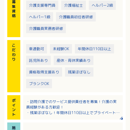
募
介護支援専門員
介護福祉士
ヘルパー2級
集
資
格
ヘルパー1級
介護職員初任者研修
介護職員実務者研修
こ
車通勤可
未経験OK
年間休日110日以上
だ
わ
り
託児所あり
産休・育休実績あり
資格取得支援あり
残業ほぼなし
ブランクOK
ポ
・訪問介護でのサービス提供責任者を募集！介護の実
イ
務経験がある方歓迎！
ン
・残業ほぼなし！年間休日110日以上でプライベートも
ト
充実！
・大手法人のニチイ学館が運営母体で、独自の福利厚
施
生制度が魅力！