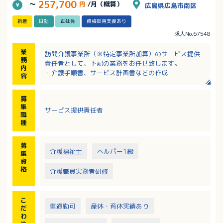
257,700
～
円
/月（概算）
広島県広島市南区
新着
日勤
正社員
資格取得支援あり
求人No.67548
業
訪問介護事業所（※特定事業所加算）のサービス提供
務
責任者として、下記の業務をお任せ致します。
内
・介護手順書、サービス計画書などの作成
容
・所長、ケアマネジャーとの打ち合わせ
・シフト作成
募
・スタッフへの技術指導、勉強会の開催
集
サービス提供責任者
・スタッフの行動管理、統括
職
※スタッフと一緒に現場にも行きます。
種
募
介護福祉士
ヘルパー1級
集
資
格
介護職員実務者研修
こ
車通勤可
産休・育休実績あり
だ
わ