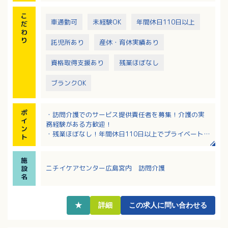
こ
車通勤可
未経験OK
年間休日110日以上
だ
わ
り
託児所あり
産休・育休実績あり
資格取得支援あり
残業ほぼなし
ブランクOK
ポ
・訪問介護でのサービス提供責任者を募集！介護の実
イ
務経験がある方歓迎！
ン
・残業ほぼなし！年間休日110日以上でプライベートも
ト
充実！
・大手法人のニチイ学館が運営母体で、独自の福利厚
施
生制度が魅力！
ニチイケアセンター広島宮内 訪問介護
設
・早朝、夜間の出勤には別途手当あり！その他各種手
名
当充実！
・ブランクのある方、経験の浅い方もご応募OK！資格
取得支援あり！
★
詳細
この求人に問い合わせる
・教育・研修制度が充実しておりキャリアアップが目
指せる環境です！