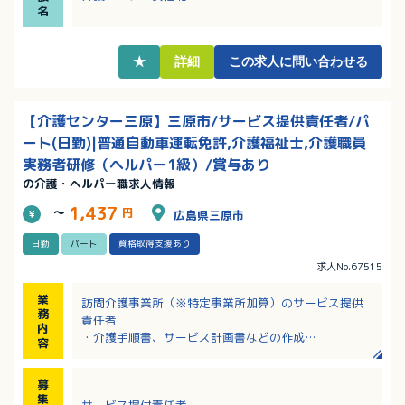
・産育休からの復職率100％。働きやすい環境です！
名
・マイカー通勤可（駐車場は個人契約ですが会社補助
あり）
★
詳細
この求人に問い合わせる
【介護センター三原】三原市/サービス提供責任者/パ
ート(日勤)|普通自動車運転免許,介護福祉士,介護職員
実務者研修（ヘルパー1級）/賞与あり
の介護・ヘルパー職求人情報
1,437
～
円
広島県三原市
日勤
パート
資格取得支援あり
求人No.67515
業
訪問介護事業所（※特定事業所加算）のサービス提供
務
責任者
内
・介護手順書、サービス計画書などの作成
容
・所長、ケアマネジャーとの打ち合わせ
・シフト作成
募
・スタッフへの技術指導、勉強会の開催
集