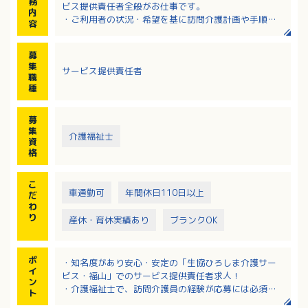
務
ビス提供責任者全般がお仕事です。
内
・ご利用者の状況・希望を基に訪問介護計画や手順書
容
を作成
・ヘルパーの手配・調整・計画に沿ったサービス提供
募
が行なえるようにヘルパーへの説明・指導を行なう
集
サービス提供責任者
・事務所内での事務処理作業等
職
種
募
集
介護福祉士
資
格
こ
車通勤可
年間休日110日以上
だ
わ
り
産休・育休実績あり
ブランクOK
ポ
・知名度があり安心・安定の「生協ひろしま介護サー
イ
ビス・福山」でのサービス提供責任者求人！
ン
・介護福祉士で、訪問介護員の経験が応募には必須で
ト
す