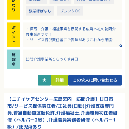
だ
わ
り
残業ほぼなし
ブランクOK
ポ
・保育・介護・福祉事業を展開する広島本社の訪問介
イ
護事業所です！
ン
・サービス提供責任者にご興味がありこれから頑張り
ト
たいという方も歓迎！
・残業ほとんどなしでプライベートの充実もはかれま
施
す
訪問介護事業所りらっくす井口
設
・しっかりとした研修制度があるので安心スタートOK
名
です！
・訪問介護のブランクのある方も歓迎です
★
詳細
この求人に問い合わせる
【ニチイケアセンター広島宮内 訪問介護】廿日市
市/サービス提供責任者/正社員(日勤)|介護支援専門
員,普通自動車運転免許,介護福祉士,介護職員初任者研
修（ヘルパー2級）,介護職員実務者研修（ヘルパー1
級）/託児所あり