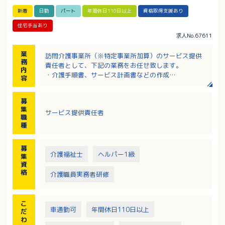
新着
日勤
パート
年間休日110日以上
資格取得支援あり
住宅手当あり
求人No.67611
業
訪問介護事業所（※特定事業所加算）のサービス提供
務
責任者として、下記の業務をお任せ致します。
内
・介護手順書、サービス計画書などの作成
容
・所長、ケアマネジャーとの打ち合わせ
・シフト作成
募
・スタッフへの技術指導、勉強会の開催
集
サービス提供責任者
・スタッフの行動管理、統括
職
※スタッフと一緒に現場にも行きます。
種
募
介護福祉士
ヘルパー1級
集
資
格
介護職員実務者研修
こ
車通勤可
年間休日110日以上
だ
わ