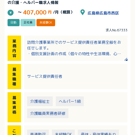
の介護・ヘルパー職求人情報
407,000
～
円
/月（概算）
広島県広島市西区
日勤
正社員
未経験OK
求人No.67333
業
訪問介護事業所でのサービス提供責任者業務全般をお
務
任せします。
内
・個別支援計画の作成（個々の特性や生活環境、心身
容
の状態等利用者様のアセスメントをもとに作成）
・関係機関との連携（障がい福祉サービスや医療機関
募
など関係機関と連携を取り利用者様に合ったサービス
集
サービス提供責任者
が提供できるようサポート）
職
・職員の人材育成
種
※訪問エリア：広島市・廿日市市
※一日の訪問件数：4～7件
募
※記録方法：スマートフォンでのアプリ管理
介護福祉士
ヘルパー1級
集
※訪問には自家用車を使用いただきます（各訪問先へ
資
のガソリン代支給あり）
格
介護職員実務者研修
こ
車通勤可
未経験OK
産休・育休実績あり