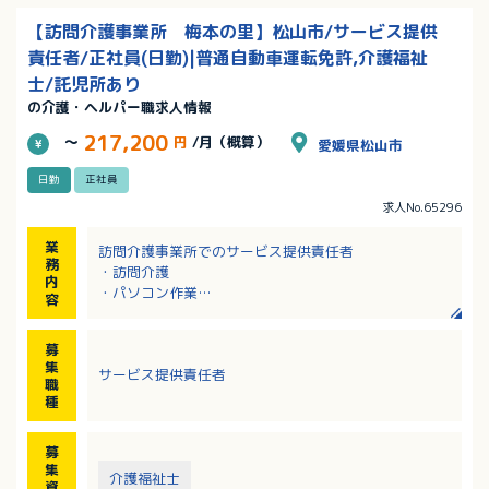
【訪問介護事業所 梅本の里】松山市/サービス提供
責任者/正社員(日勤)|普通自動車運転免許,介護福祉
士/託児所あり
の介護・ヘルパー職求人情報
217,200
～
円
/月（概算）
愛媛県松山市
日勤
正社員
求人No.65296
業
訪問介護事業所でのサービス提供責任者
務
・訪問介護
内
・パソコン作業
容
・計画作成
・業務の調整
募
集
サービス提供責任者
職
種
募
集
介護福祉士
資