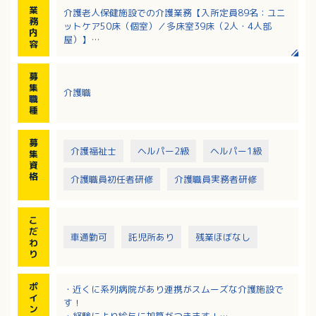
業
介護老人保健施設での介護業務【入所定員89名：ユニ
務
ットケア50床（個室）／多床室39床（2人・4人部
内
屋）】
容
・日常生活のお世話（食事介助、入浴介助、移動介
助、排泄介助等）
募
・レクリエーションの企画、実施
集
介護職
・リハビリの提供
職
※夜勤は月5回程度あります。
種
募
介護福祉士
ヘルパー2級
ヘルパー1級
集
資
格
介護職員初任者研修
介護職員実務者研修
こ
だ
車通勤可
託児所あり
残業ほぼなし
わ
り
ポ
・近くに系列病院があり連携がスムーズな介護施設で
イ
す！
ン
・経験により給与に加算がつきます！