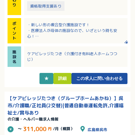
り
資格取得支援あり
ポ
・新しい形の複合型介護施設です！
イ
・医療法人が母体の施設なので、いざという時も安
ン
心！
ト
・有給休暇は90％の取得率！リフレッシュ休暇、退職
金、各種慶弔制度、レクリエーション等福利厚生が整
施
っています！
ケアビレッジたつき（介護付き有料老人ホームつつ
設
・定年65歳、資格取得支援と研修制度の充実でスキル
じ）
名
アップができます！
★
詳細
この求人に問い合わせる
【ケアビレッジたつき（グループホームあかね）】呉
市/介護職/正社員(2交替)|普通自動車運転免許,介護福
祉士/賞与あり
の介護・ヘルパー職求人情報
311,000
～
円
/月（概算）
広島県呉市