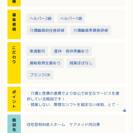
種
募
ヘルパー2級
ヘルパー1級
集
資
格
介護職員初任者研修
介護職員実務者研修
こ
車通勤可
産休・育休実績あり
だ
わ
り
資格取得支援あり
残業ほぼなし
ブランクOK
ポ
・介護と医療の連携でより安心で安全なサービスを提
イ
供している施設です！
ン
・残業しない、無理なシフトを組まない体制、とても
ト
クリーンな法人！
・夜勤手当は1回につき14,000円、とても手厚いで
施
す！
住宅型有料老人ホーム ケアメッド向日葵
設
・20代～60代までの幅広い職員さんが活躍！
名
・昇給・賞与で日々の頑張りがきちんと評価されま