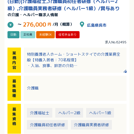
(日勤)|介護福祉士,介護職員初任者研修（ヘルパー2
級）,介護職員実務者研修（ヘルパー1級）/賞与あり
の介護・ヘルパー職求人情報
276,000
～
円
/月（概算）
広島県呉市
日勤
正社員
未経験OK
住宅手当あり
求人No.62495
業
特別養護老人ホーム・ショートステイでの介護業務全
務
般【特養入居者：70名程度】
内
・入浴、食事、排泄の介助
容
・シーツ交換等
・リハビリ補助
募
集
介護職
職
種
募
介護福祉士
ヘルパー2級
ヘルパー1級
集
資
格
介護職員初任者研修
介護職員実務者研修