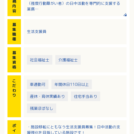
務
（強度行動障がい者）の日中活動を専門的に支援する
内
業務
容
・主に強度行動障がいのある方へ、日中活動での直接
支援
募
・支援計画やアセスメントに基づく手順書の作成、活
集
生活支援員
動記録とモニタリング
職
・行動チェックシートなどを用いた行動分析、支援計
種
画や手順書の見直しなど
募
集
社会福祉士
介護福祉士
資
格
こ
車通勤可
年間休日110日以上
だ
わ
り
産休・育休実績あり
住宅手当あり
残業ほぼなし
ポ
・施設移転にともなう生活支援員募集！日中活動の支
イ
援強化を目指している施設です！