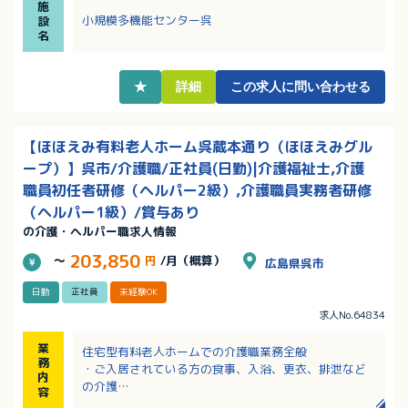
施
・パートさんにも昇給・賞与あり！正社員登用実績多
小規模多機能センター呉
設
数！頑張りはしっかり評価します
名
・産休、育休からの復職率100％！子育て世代も働きや
すい環境です
★
詳細
この求人に問い合わせる
【ほほえみ有料老人ホーム呉蔵本通り（ほほえみグル
ープ）】呉市/介護職/正社員(日勤)|介護福祉士,介護
職員初任者研修（ヘルパー2級）,介護職員実務者研修
（ヘルパー1級）/賞与あり
の介護・ヘルパー職求人情報
203,850
～
円
/月（概算）
広島県呉市
日勤
正社員
未経験OK
求人No.64834
業
住宅型有料老人ホームでの介護職業務全般
務
・ご入居されている方の食事、入浴、更衣、排泄など
内
の介護
容
・生活支援業務全般