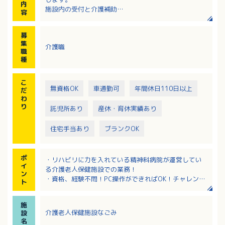
内
施設内の受付と介護補助
容
事務は経理事務全般、ソフト入力の業務になります。
※未経験者の方でも当施設で指導しますので、安心し
募
て応募下さい
集
介護職
職
種
こ
無資格OK
車通勤可
年間休日110日以上
だ
わ
り
託児所あり
産休・育休実績あり
住宅手当あり
ブランクOK
ポ
・リハビリに力を入れている精神科病院が運営してい
イ
る介護老人保健施設での業務！
ン
・資格、経験不問！PC操作ができればOK！チャレンジ
ト
したい方にぜひおすすめします！
・年間休日115日でうれしい週休2日制！
施
・住宅手当、昼食手当などの各種手当が充実！
介護老人保健施設なごみ
設
・保育所完備で子育て中の方にやさしい病院です！
名