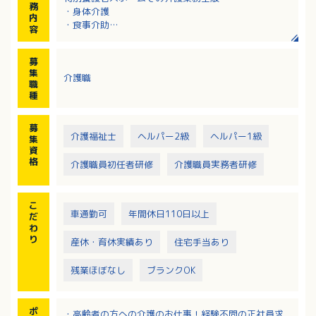
務
・身体介護
内
・食事介助
容
・入浴介助
・トランス介助 等
募
※利用者の方の通院の介助をお願いすることがありま
集
介護職
す
職
種
募
介護福祉士
ヘルパー2級
ヘルパー1級
集
資
格
介護職員初任者研修
介護職員実務者研修
こ
車通勤可
年間休日110日以上
だ
わ
り
産休・育休実績あり
住宅手当あり
残業ほぼなし
ブランクOK
ポ
・高齢者の方への介護のお仕事！経験不問の正社員求