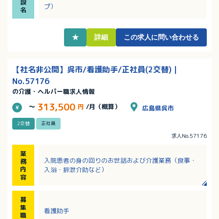
設
です！
プ）
名
・退職金制度もあり、長く安心してお勤めいただけま
す
★
詳細
この求人に問い合わせる
【社名非公開】呉市/看護助手/正社員(2交替)｜
No.57176
の介護・ヘルパー職求人情報
313,500
～
円
/月（概算）
広島県呉市
2交替
正社員
求人No.57176
業
入院患者の身の回りのお世話および介護業務（食事・
務
内
入浴・排泄介助など）
容
募
集
看護助手
職