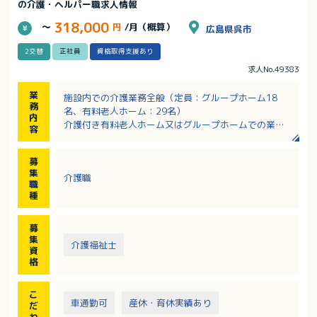
の介護・ヘルパー職求人情報
318,000
～
円
/月（概算）
広島県呉市
2交替
正社員
資格取得支援あり
求人No.49383
業
施設内での介護業務全般（定員：グループホーム18
務
名、有料老人ホーム：29名）
内
介護付き有料老人ホーム又はグループホームでの業務
容
・食事、排せつ、入浴などの介助
※夜勤は2人体制、仮眠1時間、月5回程度
募
※ご利用者様を送迎する場合があります。
集
介護職
※施設間での移動があります。
職
※有料老人ホーム29床（平均介護度2.4）
種
グループホーム18床（平均介護度3.7）
募
集
介護福祉士
資
格
こ
車通勤可
産休・育休実績あり
だ
わ