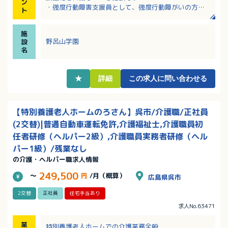
ン
・強度行動障害支援員として、強度行動障がいの方に
ト
直接支援を行った経験のある方の募集です！
・年間休日114日！残業ほぼなし！ワークライフバラン
施
ス重視の方必見！
野呂山学園
設
・該当者には住宅手当・扶養手当・特別勤務手当の支
名
給があるなど、各種手当も充実！
★
詳細
この求人に問い合わせる
【特別養護老人ホームのろさん】呉市/介護職/正社員
(2交替)|普通自動車運転免許,介護福祉士,介護職員初
任者研修（ヘルパー2級）,介護職員実務者研修（ヘル
パー1級）/残業なし
の介護・ヘルパー職求人情報
249,500
～
円
/月（概算）
広島県呉市
2交替
正社員
住宅手当あり
求人No.63471
業
特別養護老人ホームでの介護業務全般