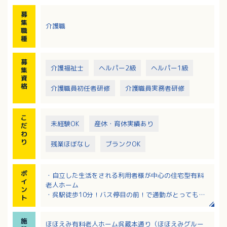
募
集
介護職
職
種
募
介護福祉士
ヘルパー2級
ヘルパー1級
集
資
格
介護職員初任者研修
介護職員実務者研修
こ
未経験OK
産休・育休実績あり
だ
わ
り
残業ほぼなし
ブランクOK
ポ
・自立した生活をされる利用者様が中心の住宅型有料
イ
老人ホーム
ン
・呉駅徒歩10分！バス停目の前！で通勤がとっても便
ト
利
・残業は月平均4時間でほとんどありません
施
・呉、広島でいくつも施設を運営されている安定企業
ほほえみ有料老人ホーム呉蔵本通り（ほほえみグルー