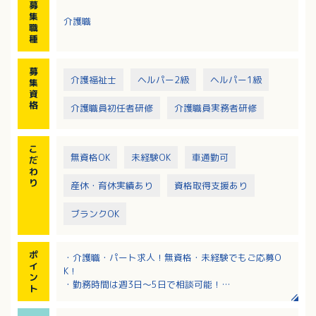
募
・定期的な社内勉強会
集
介護職
・地域交流や地域連携への取り組み、ご家族支援
職
種
募
介護福祉士
ヘルパー2級
ヘルパー1級
集
資
格
介護職員初任者研修
介護職員実務者研修
こ
無資格OK
未経験OK
車通勤可
だ
わ
り
産休・育休実績あり
資格取得支援あり
ブランクOK
ポ
・介護職・パート求人！無資格・未経験でもご応募O
イ
K！
ン
・勤務時間は週3日～5日で相談可能！
ト
・慣れるまで先輩スタッフが付き添い、丁寧に指導し
ます！未経験の方も歓迎