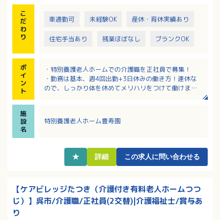
こ
車通勤可
未経験OK
産休・育休実績あり
だ
わ
り
住宅手当あり
残業ほぼなし
ブランクOK
ポ
・特別養護老人ホームでの介護職を正社員で募集！
イ
・勤務は基本、週4回出勤+3日休みの働き方！連休な
ン
ので、しっかり体を休めてメリハリをつけて働けま
ト
す！
・高水準！年間賞与実績はなんと4.7ヶ月分！
施
・賞与のほか、特定介護職員等処遇改善手当が年1回支
特別養護老人ホーム豊寿園
設
給（前年度は237,216円）あり
名
・入居可能住宅あり！家賃0円（規定あり）！
★
詳細
この求人に問い合わせる
【ケアビレッジたつき（介護付き有料老人ホームつつ
じ）】呉市/介護職/正社員(2交替)|介護福祉士/賞与あ
り