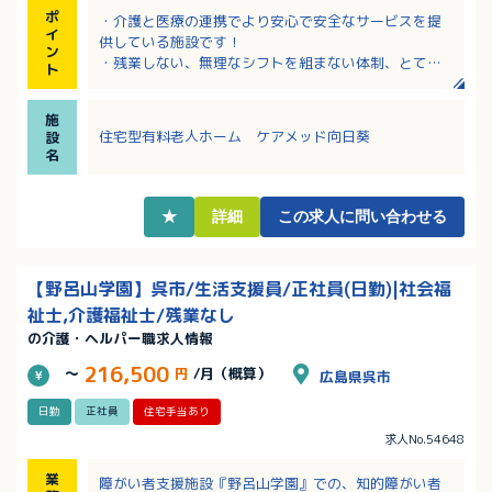
ポ
・介護と医療の連携でより安心で安全なサービスを提
イ
供している施設です！
ン
・残業しない、無理なシフトを組まない体制、とても
ト
クリーンな法人！
・夜勤手当は1回につき14,000円、とても手厚いで
施
す！
住宅型有料老人ホーム ケアメッド向日葵
設
・20代～60代までの幅広い職員さんが活躍！
名
・昇給・賞与で日々の頑張りがきちんと評価されま
す！
・資格取得制度のサポートが充実、就業しながら資格
★
詳細
この求人に問い合わせる
取得を目指す職員さんが多数おられます！
【野呂山学園】呉市/生活支援員/正社員(日勤)|社会福
祉士,介護福祉士/残業なし
の介護・ヘルパー職求人情報
216,500
～
円
/月（概算）
広島県呉市
日勤
正社員
住宅手当あり
求人No.54648
業
障がい者支援施設『野呂山学園』での、知的障がい者