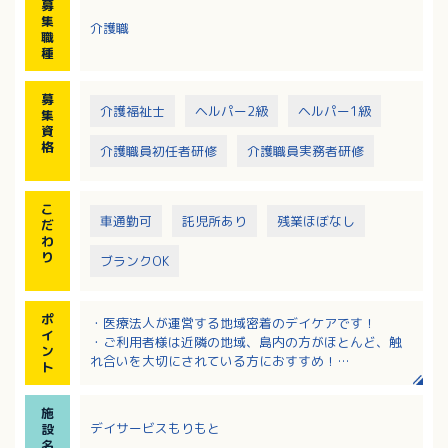
募
※サービス提供時間 9：00～15：30
集
介護職
送迎範囲：音戸町内、倉橋町内
職
送迎車両：ワンボックス、軽
種
募
介護福祉士
ヘルパー2級
ヘルパー1級
集
資
格
介護職員初任者研修
介護職員実務者研修
こ
車通勤可
託児所あり
残業ほぼなし
だ
わ
り
ブランクOK
ポ
・医療法人が運営する地域密着のデイケアです！
イ
・ご利用者様は近隣の地域、島内の方がほとんど、触
ン
れ合いを大切にされている方におすすめ！
ト
・レクリエーションは得意な職員さんが対応、苦手な
方はご安心ください！
施
・年齢不問、40代～60代のスタッフが活躍中！長く働
デイサービスもりもと
設
けます！
名