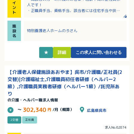
イ
人です！
ン
・正職員手当、資格手当、該当者には住宅手当や扶養
ト
手当など各種手当充実！夜勤手当は9,500円／回！
・年間休日114日！残業もほぼなく、ワークライフバラ
施
ンスを重視した働き方ができます
特別養護老人ホームのろさん
設
・敷地内に法人本部を始め、障がい者施設など様々な
名
事業所があり、多職種と連携でき学びのある環境！
・無料駐車場完備でマイカー通勤もしやすい！
★
詳細
この求人に問い合わせる
【介護老人保健施設あおやま】呉市/介護職/正社員(2
交替)|介護福祉士,介護職員初任者研修（ヘルパー2
級）,介護職員実務者研修（ヘルパー1級）/託児所あ
り
の介護・ヘルパー職求人情報
302,340
～
円
/月（概算）
広島県呉市
2交替
正社員
求人No.62874