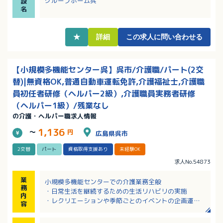
グループホーム呉
設
タッフが丁寧に教えてくれるので安心！
名
・充実した研修でキャリアアップできる職場！資格取
得支援あり！正社員登用実績多数あり
★
詳細
この求人に問い合わせる
【小規模多機能センター呉】呉市/介護職/パート(2交
替)|無資格OK,普通自動車運転免許,介護福祉士,介護職
員初任者研修（ヘルパー2級）,介護職員実務者研修
（ヘルパー1級）/残業なし
の介護・ヘルパー職求人情報
1,136
～
円
広島県呉市
2交替
パート
資格取得支援あり
未経験OK
求人No.54873
業
小規模多機能センターでの介護業務全般
務
・日常生活を継続するための生活リハビリの実施
内
・レクリエーションや季節ごとのイベントの企画運営
容
・送迎、歩行介助、入力介助、服薬管理など
・チームケアカンファレンスへの参加