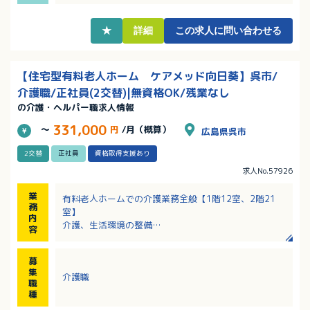
す！
・資格取得制度のサポートが充実、就業しながら資格
★
詳細
この求人に問い合わせる
取得を目指す職員さんが多数おられます！
【住宅型有料老人ホーム ケアメッド向日葵】呉市/
介護職/正社員(2交替)|無資格OK/残業なし
の介護・ヘルパー職求人情報
331,000
～
円
/月（概算）
広島県呉市
2交替
正社員
資格取得支援あり
求人No.57926
業
有料老人ホームでの介護業務全般【1階12室、2階21
務
室】
内
介護、生活環境の整備
容
・レクリエーション
・食事、入浴、排泄、移動介助、見守り等
募
集
介護職
職
種