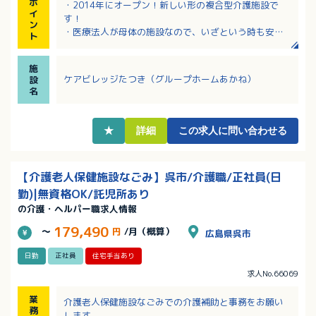
ポ
・2014年にオープン！新しい形の複合型介護施設で
イ
す！
ン
・医療法人が母体の施設なので、いざという時も安
ト
心！
・有給休暇は90％の取得率！有休が取得しやすい体制
施
が整っています！
ケアビレッジたつき（グループホームあかね）
設
・定年65歳、リフレッシュ休暇やレクリエーション等
名
福利厚生が整っています！
★
詳細
この求人に問い合わせる
【介護老人保健施設なごみ】呉市/介護職/正社員(日
勤)|無資格OK/託児所あり
の介護・ヘルパー職求人情報
179,490
～
円
/月（概算）
広島県呉市
日勤
正社員
住宅手当あり
求人No.66069
業
介護老人保健施設なごみでの介護補助と事務をお願い
務
します。