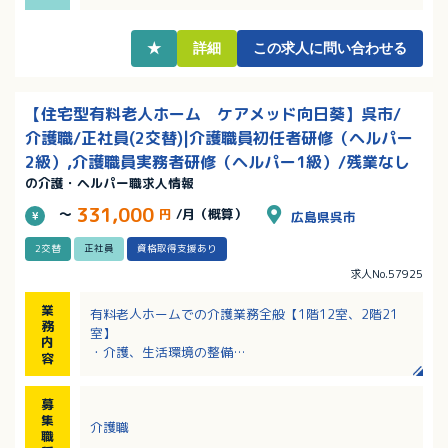
★
詳細
この求人に問い合わせる
【住宅型有料老人ホーム ケアメッド向日葵】呉市/
介護職/正社員(2交替)|介護職員初任者研修（ヘルパー
2級）,介護職員実務者研修（ヘルパー1級）/残業なし
の介護・ヘルパー職求人情報
331,000
～
円
/月（概算）
広島県呉市
2交替
正社員
資格取得支援あり
求人No.57925
業
有料老人ホームでの介護業務全般【1階12室、2階21
務
室】
内
・介護、生活環境の整備
容
・レクリエーション
・食事、入浴、排泄、移動介助、見守り等
募
集
介護職
職