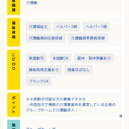
集
介護職
・定期的な社内勉強会
職
・地域交流や地域連携への取り組み、ご家族との交流
種
※利用者さんが快適に生活できるように、自立支援を
軸としたケアをチームで進めています
募
介護福祉士
ヘルパー2級
ヘルパー1級
集
資
格
介護職員初任者研修
介護職員実務者研修
こ
車通勤可
未経験OK
産休・育休実績あり
だ
わ
り
資格取得支援あり
残業ほぼなし
ブランクOK
ポ
※※夜勤が可能な方の募集です※※
イ
・中国地方で複数の介護事業所を運営している企業の
ン
グループホームで介護職求人！
ト
・勤務時間、勤務日数、希望休など、柔軟に対応して
いただけます
施
・未経験の方、グループホームが初めての方も先輩ス