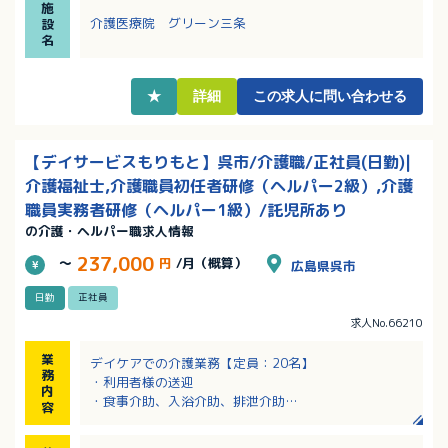
施
丁寧なサポートあり！ブランクがある方もご相談くだ
介護医療院 グリーン三条
設
さい
名
・経験がある方は、基本給に経験考慮あり！昇給、賞
与制度もあり、頑張りはしっかり評価されます
・夜勤は5名体制で安心！夜勤勤務が今は難しいという
★
詳細
この求人に問い合わせる
方もご応募OK！
【デイサービスもりもと】呉市/介護職/正社員(日勤)|
介護福祉士,介護職員初任者研修（ヘルパー2級）,介護
職員実務者研修（ヘルパー1級）/託児所あり
の介護・ヘルパー職求人情報
237,000
～
円
/月（概算）
広島県呉市
日勤
正社員
求人No.66210
業
デイケアでの介護業務【定員：20名】
務
・利用者様の送迎
内
・食事介助、入浴介助、排泄介助
容
・リハビリ介助
・レクリエーション