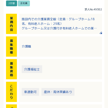
2交替
正社員
求人No.49382
業
施設内での介護業務全般（定員：グループホーム18
務
名、有料老人ホーム：29名）
内
グループホーム又は介護付き有料老人ホームでの業務
容
・食事、排せつ、入浴などの介助
※ご利用者様を送迎する場合があります。
募
※施設間での移動があります。
集
介護職
職
種
募
集
介護福祉士
資
格
こ
だ
車通勤可
産休・育休実績あり
わ
り