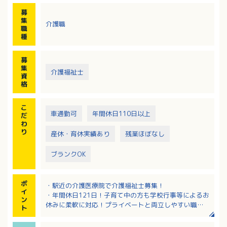
募
集
介護職
職
種
募
集
介護福祉士
資
格
こ
車通勤可
年間休日110日以上
だ
わ
り
産休・育休実績あり
残業ほぼなし
ブランクOK
ポ
・駅近の介護医療院で介護福祉士募集！
イ
・年間休日121日！子育て中の方も学校行事等によるお
ン
休みに柔軟に対応！プライベートと両立しやすい職場
ト
です！
・介護福祉士資格があれば経験不問！先輩職員からの