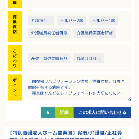
種
募
介護福祉士
ヘルパー2級
ヘルパー1級
集
資
格
介護職員初任者研修
介護職員実務者研修
こ
だ
産休・育休実績あり
残業ほぼなし
わ
り
ポ
・回復期リハビリテーション病棟、療養病棟、介護医
イ
療院を有する病院です。
ン
・残業ほとんどなし！プライベートを大切にしたい方
ト
におススメです。
・夜勤手当8,500円！資格手当や経験給があり高給与！
・JR呉駅より徒歩5分！通いやすい立地です。
★
詳細
この求人に問い合わせる
・研修費用は全額病院負担！キャリアアップ、スキル
アップを目指す方におススメです
【特別養護老人ホーム豊寿園】呉市/介護職/正社員