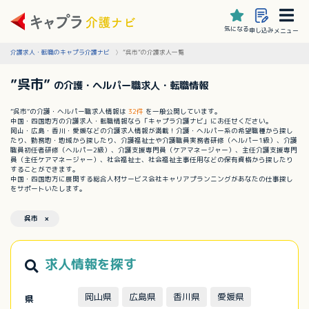
気になる
申し込み
メニュー
介護求人・転職のキャプラ介護ナビ
”呉市”の介護求人一覧
”呉市”
の介護・ヘルパー職求人・転職情報
”呉市”の介護・ヘルパー職求人情報は
32件
を一般公開しています。
中国・四国地方の介護求人・転職情報なら「キャプラ介護ナビ」にお任せください。
岡山・広島・香川・愛媛などの介護求人情報が満載！介護・ヘルパー系の希望職種から探し
たり、勤務地・地域から探したり、介護福祉士や介護職員実務者研修（ヘルパー1級）、介護
職員初任者研修（ヘルパー2級）、介護支援専門員（ケアマネージャー）、主任介護支援専門
員（主任ケアマネージャー）、社会福祉士、社会福祉主事任用などの保有資格から探したり
することができます。
中国・四国地方に展開する総合人材サービス会社キャリアプランニングがあなたの仕事探し
をサポートいたします。
呉市 ×
求人情報を探す
岡山県
広島県
香川県
愛媛県
県