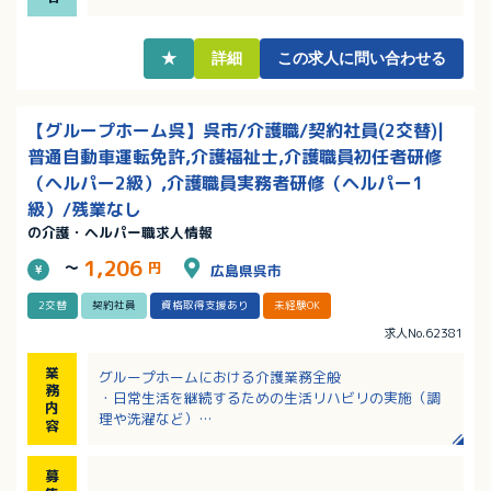
・時間外なし！週休2日制で日+平日がお休み、希望休
も取得できます！
★
詳細
この求人に問い合わせる
【グループホーム呉】呉市/介護職/契約社員(2交替)|
普通自動車運転免許,介護福祉士,介護職員初任者研修
（ヘルパー2級）,介護職員実務者研修（ヘルパー1
級）/残業なし
の介護・ヘルパー職求人情報
1,206
～
円
広島県呉市
2交替
契約社員
資格取得支援あり
未経験OK
求人No.62381
業
グループホームにおける介護業務全般
務
・日常生活を継続するための生活リハビリの実施（調
内
理や洗濯など）
容
・外出や季節ごとのイベントの企画運営
・歩行介助、入浴介助、服薬管理など
募
・チームケアカンファレンスへの参加