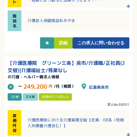
ト
・賞与は4ヶ月！月2日の希望休が取得できます！
・時間外ほぼなし！仕事とプライベートのバランス重
施
視の方におすすめです！
介護老人保健施設あおやま
設
名
★
詳細
この求人に問い合わせる
【介護医療院 グリーン三条】呉市/介護職/正社員(2
交替)|介護福祉士/残業なし
の介護・ヘルパー職求人情報
249,200
～
円
/月（概算）
広島県呉市
2交替
正社員
年間休日110日以上
求人No.63051
業
介護医療院における介護業務全般【定員：68名（短期
務
内
入所療養介護含む）】
容