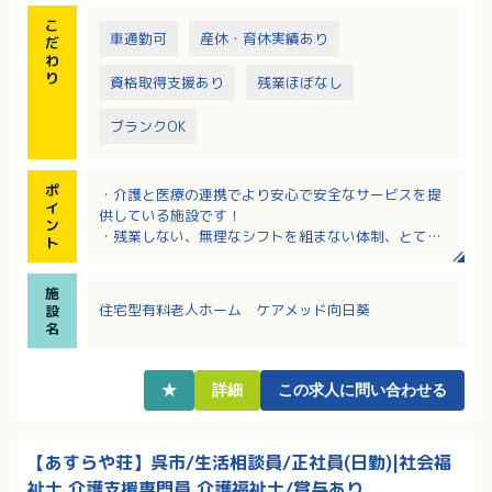
こ
車通勤可
産休・育休実績あり
だ
わ
り
資格取得支援あり
残業ほぼなし
ブランクOK
ポ
・介護と医療の連携でより安心で安全なサービスを提
イ
供している施設です！
ン
・残業しない、無理なシフトを組まない体制、とても
ト
クリーンな法人！
・夜勤手当は1回につき14,000円、とても手厚いで
施
す！
住宅型有料老人ホーム ケアメッド向日葵
設
・20代～60代までの幅広い職員さんが活躍！
名
・昇給・賞与で日々の頑張りがきちんと評価されま
す！
・資格取得制度のサポートが充実、無資格・未経験で
★
詳細
この求人に問い合わせる
も就業しながら資格取得ができます！
【あすらや荘】呉市/生活相談員/正社員(日勤)|社会福
祉士,介護支援専門員,介護福祉士/賞与あり