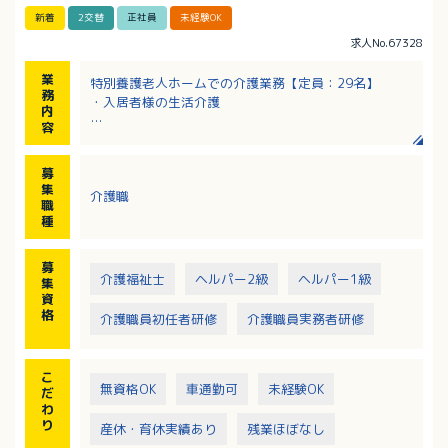
新着
2交替
正社員
未経験OK
求人No.67328
業
特別養護老人ホームでの介護業務【定員：29名】
務
・入居者様の生活介護
内
容
※特養は3ユニットあり、日中は1ユニット2～3名の介
護職員で介護しています
募
※1ユニット（9～10名の入居者様）
集
介護職
職
種
募
介護福祉士
ヘルパー2級
ヘルパー1級
集
資
格
介護職員初任者研修
介護職員実務者研修
こ
無資格OK
車通勤可
未経験OK
だ
わ
り
産休・育休実績あり
残業ほぼなし