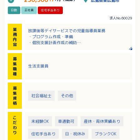
広島県東広島市
日勤
正社員
住宅手当あり
求人No.60029
業
放課後等デイサービスでの児童指導員業務
務
・プログラム作成・準備
内
・個別支援計画作成の補助
容
・療育支援
・送迎業務 など
募
※月2回の音楽療法やお菓子などの簡単なクッキングを
集
生活支援員
はじめ、4月には鯉のぼり作りなど、季節に合わせた創
職
作活動も行っています。
種
※レクリエーションや行事は複数の職員で企画してい
ます。
募
※利用者について：1日平均12名（小学生が中心）
集
社会福祉士
その他
【応募要件】
資
・児童福祉事業における実務を2年以上経験あるいは児
格
童指導員任用資格をお持ちの方
・送迎業務があるため普通自動車運転必須（AT限定
こ
可）
未経験OK
車通勤可
産休・育休実績あり
だ
※送迎補足 車種：ノア、パッソ（一人または二人で
わ
の送迎）、エリア：片道15～30分圏内
り
住宅手当あり
日・祝休み
ブランクOK