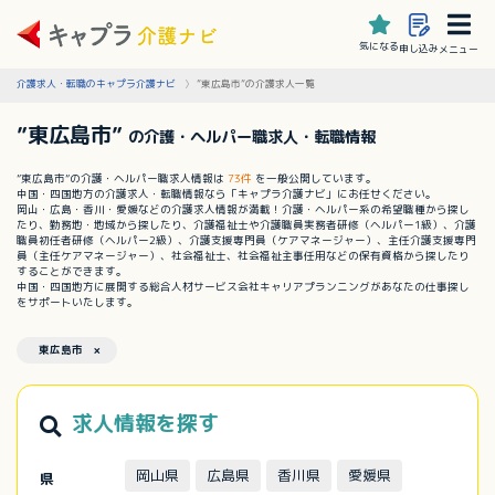
気になる
申し込み
メニュー
介護求人・転職のキャプラ介護ナビ
”東広島市”の介護求人一覧
”東広島市”
の介護・ヘルパー職求人・転職情報
”東広島市”の介護・ヘルパー職求人情報は
73件
を一般公開しています。
中国・四国地方の介護求人・転職情報なら「キャプラ介護ナビ」にお任せください。
岡山・広島・香川・愛媛などの介護求人情報が満載！介護・ヘルパー系の希望職種から探し
たり、勤務地・地域から探したり、介護福祉士や介護職員実務者研修（ヘルパー1級）、介護
職員初任者研修（ヘルパー2級）、介護支援専門員（ケアマネージャー）、主任介護支援専門
員（主任ケアマネージャー）、社会福祉士、社会福祉主事任用などの保有資格から探したり
することができます。
中国・四国地方に展開する総合人材サービス会社キャリアプランニングがあなたの仕事探し
をサポートいたします。
東広島市 ×
求人情報を探す
岡山県
広島県
香川県
愛媛県
県