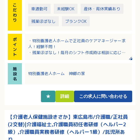
こ
車通勤可
未経験OK
産休・育休実績あり
だ
わ
り
残業ほぼなし
ブランクOK
ポ
・特別養護老人ホームで正社員のケアマネージャー求
イ
人！経験不問！
ン
・残業ほぼなし！毎月のシフト作成時は相談に応じて
ト
いただけるので家事や育児との両立もしやすい！
・全室個室のユニットケアスタイルで、お一人おひと
施
りに合わせたきめ細やかなケアが可能
特別養護老人ホーム 神郷の家
設
・65歳定年、再雇用制度もあり、長く安定してご活躍
名
いただける環境です！
★
詳細
この求人に問い合わせる
【介護老人保健施設きさか】東広島市/介護職/正社員
(2交替)|介護福祉士,介護職員初任者研修（ヘルパー2
級）,介護職員実務者研修（ヘルパー1級）/託児所あ
り