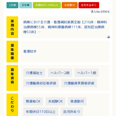
2交替
正社員
年間休日110日以上
未経験OK
住宅手当あり
求人No.63904
業
病棟における介護・看護補助業務全般【216床：精神科
務
治療病棟55床、精神科療養病棟111床、認知症治療病
内
棟50床】
容
・食事の配膳、下膳・食事介助
・着替えの手伝い、排泄介助
募
・おむつの交換、入浴介助
集
看護助手
・ベッドメイキング、病棟内の清掃 など
職
種
募
介護福祉士
ヘルパー2級
ヘルパー1級
集
資
格
介護職員初任者研修
介護職員実務者研修
こ
無資格OK
未経験OK
車通勤可
だ
わ
り
年間休日110日以上
託児所あり