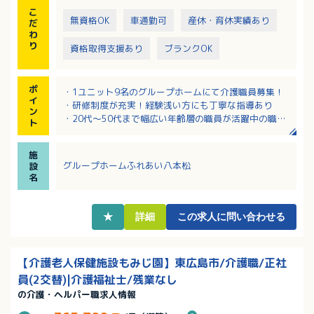
こ
無資格OK
車通勤可
産休・育休実績あり
だ
わ
り
資格取得支援あり
ブランクOK
ポ
・1ユニット9名のグループホームにて介護職員募集！
イ
・研修制度が充実！経験浅い方にも丁寧な指導あり
ン
・20代～50代まで幅広い年齢層の職員が活躍中の職
ト
場！
・夜勤明けの次の日は公休（夜勤当日+夜勤明け+公休
施
の3日間が1セット）
グループホームふれあい八本松
設
・賞与付与時に、別途処遇改善手当の支給あり！
名
★
詳細
この求人に問い合わせる
【介護老人保健施設もみじ園】東広島市/介護職/正社
員(2交替)|介護福祉士/残業なし
の介護・ヘルパー職求人情報