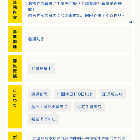
業
病棟での看護助手業務全般（介護業務と看護業務補
務
助）
内
患者さんの身の回りのお世話、院内で使用する物品や
容
書類の整備 や運搬、看護師の業務のサポートをお願
いします。
募
・食事の介助
集
看護助手
・排泄・入浴の介助
職
・移乗、移動の介助
種
・病棟の環境整備、清掃業務
募
集
介護福祉士
資
格
こ
車通勤可
年間休日110日以上
託児所あり
だ
わ
り
産休・育休実績あり
住宅手当あり
残業ほぼなし
ポ
・地域から支持される急性期～慢性期まで総合的な医