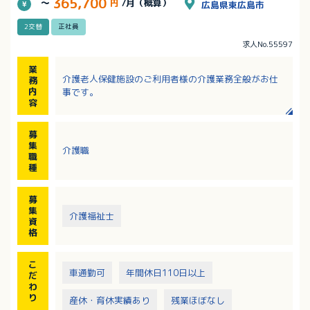
365,700
～
円
/月（概算）
広島県東広島市
2交替
正社員
求人No.55597
業
介護老人保健施設のご利用者様の介護業務全般がお仕
務
内
事です。
容
募
集
介護職
職
種
募
集
介護福祉士
資
格
こ
車通勤可
年間休日110日以上
だ
わ
り
産休・育休実績あり
残業ほぼなし