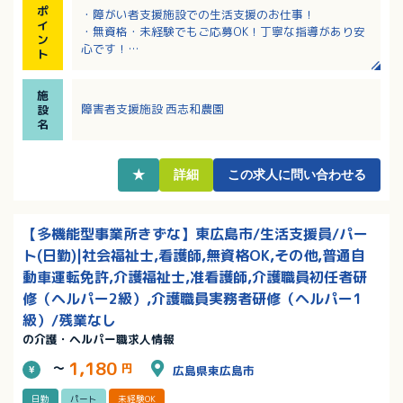
ポ
・障がい者支援施設での生活支援のお仕事！
イ
・無資格・未経験でもご応募OK！丁寧な指導があり安
ン
心です！
ト
・週3日から週5日で勤務日数の相談が可能！1日4時間
以上で予定に合わせて働けます！
施
・マイカー通勤可で無料駐車場があります！
障害者支援施設 西志和農園
設
・採用時に年次有給休暇が付与されます！
名
★
詳細
この求人に問い合わせる
【多機能型事業所きずな】東広島市/生活支援員/パー
ト(日勤)|社会福祉士,看護師,無資格OK,その他,普通自
動車運転免許,介護福祉士,准看護師,介護職員初任者研
修（ヘルパー2級）,介護職員実務者研修（ヘルパー1
級）/残業なし
の介護・ヘルパー職求人情報
1,180
～
円
広島県東広島市
日勤
パート
未経験OK