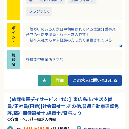
ブランクOK
ポ
・障がいのある方が日中利用されている生活介護事業
イ
所での生活支援員・パート求人です！
ン
・新卒入社の方や未経験の方も長く活躍されている法
ト
人です！
・勤務日数や曜日はご相談可能です！
施
・応募についてはまず見学からでも可能です！
多機能型事業所きずな
設
名
★
詳細
この求人に問い合わせる
【放課後等デイサービス はな】東広島市/生活支援
員/正社員(日勤)|社会福祉士,その他,普通自動車運転免
許,精神保健福祉士,保育士/賞与あり
の介護・ヘルパー職求人情報
230,500
～
円
/月（概算）