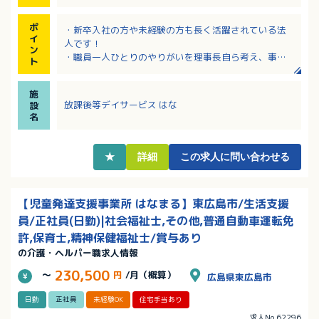
ポ
・新卒入社の方や未経験の方も長く活躍されている法
イ
人です！
ン
・職員一人ひとりのやりがいを理事長自ら考え、事業
ト
所の運営を行っています
・賞与4.5ヶ月！有給休暇も取りやすい環境です！
施
・応募についてはまず見学からでも可能です！
放課後等デイサービス はな
設
・20代～50代の幅広い年齢層の方が働いておられます
名
★
詳細
この求人に問い合わせる
【児童発達支援事業所 はなまる】東広島市/生活支援
員/正社員(日勤)|社会福祉士,その他,普通自動車運転免
許,保育士,精神保健福祉士/賞与あり
の介護・ヘルパー職求人情報
230,500
～
円
/月（概算）
広島県東広島市
日勤
正社員
未経験OK
住宅手当あり
求人No.62296