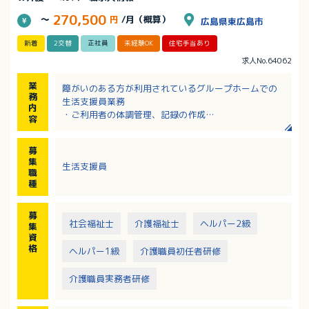
270,500
～
円
/月（概算）
広島県東広島市
新着
2交替
正社員
未経験OK
住宅手当あり
求人No.64062
業
障がいのある方が利用されているグループホームでの
務
生活支援員業務
内
・ご利用者の体調管理、記録の作成
容
・食事、排せつなど必要な支援
・施設内の清掃
募
・夜間帯の見守り など
集
生活支援員
※日中は入居者さんは作業所などへ外出されるため不
職
在になります。
種
日勤帯勤務の場合10時～15時の間は休憩時間として一
度帰宅していただけます。
募
※グループホーム利用者（定員5名）、併設ショートス
社会福祉士
介護福祉士
ヘルパー2級
集
テイ（定員3名）※10月に3床増設予定
資
※夜間は支援員2名体制のため、安心して支援を行える
格
ヘルパー1級
介護職員初任者研修
職場環境あり
介護職員実務者研修