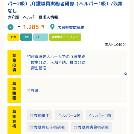
パー2級）,介護職員実務者研修（ヘルパー1級）/残業
なし
の介護・ヘルパー職求人情報
1,285
～
円
広島県東広島市
新着
日勤
パート
年間休日110日以上
求人No.64064
業
特別養護老人ホームでの介護業務
務
・食事介助、入浴介助、排泄介助
内
・衛生管理
容
※定員：特別養護老人ホーム29名（3ユニット）／ショ
ートステイ7名
募
集
介護職
職
種
募
介護福祉士
ヘルパー2級
ヘルパー1級
集
資
格
介護職員初任者研修
介護職員実務者研修