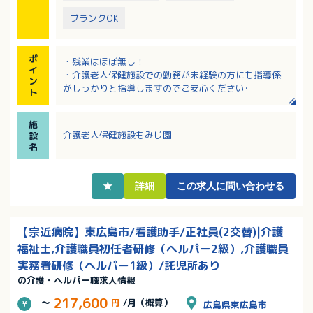
ブランクOK
ポ
・残業はほぼ無し！
イ
・介護老人保健施設での勤務が未経験の方にも指導係
ン
がしっかりと指導しますのでご安心ください
ト
・ご希望の勤務形態、就業時間は相談に応じます！
・退職金制度あり
施
・年間賞与は3.5ヶ月分～4.0ヶ月分（前年度実績）
介護老人保健施設もみじ園
設
名
★
詳細
この求人に問い合わせる
【宗近病院】東広島市/看護助手/正社員(2交替)|介護
福祉士,介護職員初任者研修（ヘルパー2級）,介護職員
実務者研修（ヘルパー1級）/託児所あり
の介護・ヘルパー職求人情報
217,600
～
円
/月（概算）
広島県東広島市