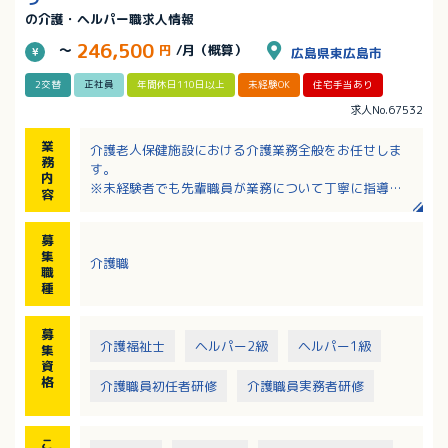
の介護・ヘルパー職求人情報
246,500
～
円
/月（概算）
広島県東広島市
2交替
正社員
年間休日110日以上
未経験OK
住宅手当あり
求人No.67532
業
介護老人保健施設における介護業務全般をお任せしま
務
す。
内
※未経験者でも先輩職員が業務について丁寧に指導
容
し、サポートしますのでご安心ください。
＜施設概要＞老健・ショートステイ50床
募
集
介護職
職
種
募
介護福祉士
ヘルパー2級
ヘルパー1級
集
資
格
介護職員初任者研修
介護職員実務者研修
こ