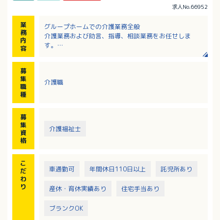
求人No.66952
業
グループホームでの介護業務全般
務
介護業務および助言、指導、相談業務をお任せしま
内
す。
容
・入居者さんの共同生活の補助
・身のまわりのお世話
募
・食事、入浴、トイレの介助 など
集
介護職
※定員：2ユニット18名
職
種
募
集
介護福祉士
資
格
こ
車通勤可
年間休日110日以上
託児所あり
だ
わ
り
産休・育休実績あり
住宅手当あり
ブランクOK