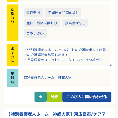
こ
車通勤可
年間休日110日以上
だ
わ
り
産休・育休実績あり
残業ほぼなし
ブランクOK
ポ
・特別養護老人ホームでのパートの介護職求人！施設
イ
での介護経験者歓迎します！
ン
・全室個室のユニットケアスタイルで、きめ細やかな
ト
ケアを目指している施設です！
・早出・遅出のシフト勤務！週の出勤日数は3日～5日
施
で相談可能！プライベートとのバランス重視の方にお
特別養護老人ホーム 神郷の家
設
すすめ！
名
・長く勤務している職員さんが多く、安定してご活躍
いただける環境です！
★
詳細
この求人に問い合わせる
【特別養護老人ホーム 神郷の家】東広島市/ケアマ