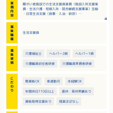
業
障がい者施設での生活支援員業務（施設入所支援業
務
務・生活介護・短期入所・就労継続支援事業）全般
内
・日常生活支援（食事・入浴・排泄）
容
・日中活動サポート（軽作業・外出支援）
募
集
生活支援員
職
種
募
介護福祉士
ヘルパー2級
ヘルパー1級
集
資
格
介護職員初任者研修
介護職員実務者研修
こ
無資格OK
車通勤可
未経験OK
だ
わ
り
年間休日110日以上
産休・育休実績あり
資格取得支援あり
残業ほぼなし