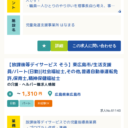
人です！
ン
・職員一人ひとりのやりがいを理事長自ら考え、事業
ト
所の運営を行っています
・賞与4.5ヶ月！有給休暇も取りやすい環境です！
施
・応募についてはまず見学からでも可能です！
児童発達支援事業所 はなまる
設
・20代～50代の幅広い年齢層の方が働いておられます
名
★
詳細
この求人に問い合わせる
【放課後等デイサービス そう】東広島市/生活支援
員/パート(日勤)|社会福祉士,その他,普通自動車運転免
許,保育士,精神保健福祉士
の介護・ヘルパー職求人情報
1,310
～
円
広島県東広島市
日勤
パート
未経験OK
求人No.61148
業
放課後等デイサービスでの児童指導員業務
務
・プログラム作成・準備