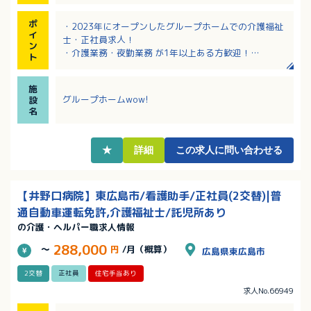
ポ
・2023年にオープンしたグループホームでの介護福祉
イ
士・正社員求人！
ン
・介護業務・夜勤業務 が1年以上ある方歓迎！
ト
・夜勤手当は1回6,000円！休日勤務手当は1回1,500円
あり！
施
・駅から徒歩5分と通勤に便利な立地！
グループホームwow!
設
・1～3歳までの保育所完備で子育て世代も安心して勤
名
務可能
★
詳細
この求人に問い合わせる
【井野口病院】東広島市/看護助手/正社員(2交替)|普
通自動車運転免許,介護福祉士/託児所あり
の介護・ヘルパー職求人情報
288,000
～
円
/月（概算）
広島県東広島市
2交替
正社員
住宅手当あり
求人No.66949