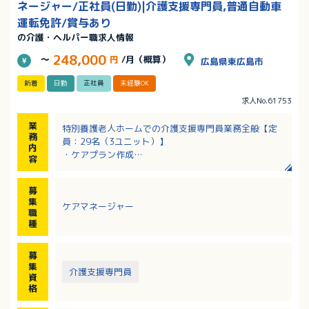
ネージャー/正社員(日勤)|介護支援専門員,普通自動車
運転免許/賞与あり
の介護・ヘルパー職求人情報
248,000
～
円
/月（概算）
広島県東広島市
新着
日勤
正社員
未経験OK
求人No.61753
業
特別養護老人ホームでの介護支援専門員業務全般【定
務
員：29名（3ユニット）】
内
・ケアプラン作成
容
・入居者さんの生活介護
・入居者さんおよびご家族との相談
募
ショートステイにおける利用調整業務【定員：7名】
集
ケアマネージャー
職
種
募
集
介護支援専門員
資
格