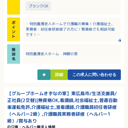
ブランクOK
ポ
・特別養護老人ホームで介護職の募集！介護福祉士、
イ
実務者・初任者研修修了の方に！無資格でも相談可能
ン
です！
ト
・残業月3時間程度！毎月のシフト作成時は相談に応じ
ていただけるので家事や育児との両立もしやすい！
施
・6ヶ月に一度上司と面談、意見交換を行い働きやすい
特別養護老人ホーム 神郷の家
設
職場づくりに力を入れています！
名
・65歳定年、再雇用制度もあり、長く安定してご活躍
いただける環境です！
★
詳細
この求人に問い合わせる
【グループホームきずなの家】東広島市/生活支援員/
正社員(2交替)|無資格OK,看護師,社会福祉士,普通自動
車運転免許,介護福祉士,准看護師,介護職員初任者研修
（ヘルパー2級）,介護職員実務者研修（ヘルパー1
級）/賞与あり
の介護・ヘルパー職求人情報