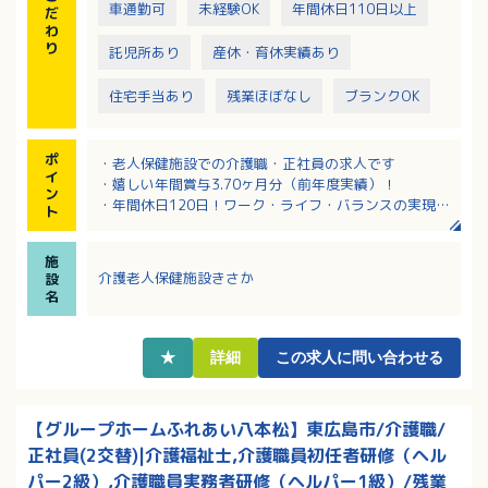
車通勤可
未経験OK
年間休日110日以上
だ
わ
り
託児所あり
産休・育休実績あり
住宅手当あり
残業ほぼなし
ブランクOK
ポ
・老人保健施設での介護職・正社員の求人です
イ
・嬉しい年間賞与3.70ヶ月分（前年度実績）！
ン
・年間休日120日！ワーク・ライフ・バランスの実現に
ト
積極的な法人です！
・育児休業取得実績・介護休業取得実績・看護休暇取
施
得実績あり！制度を活用して長く働ける職場です
介護老人保健施設きさか
設
名
★
詳細
この求人に問い合わせる
【グループホームふれあい八本松】東広島市/介護職/
正社員(2交替)|介護福祉士,介護職員初任者研修（ヘル
パー2級）,介護職員実務者研修（ヘルパー1級）/残業