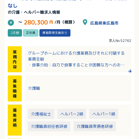
なし
の介護・ヘルパー職求人情報
280,300
～
円
/月（概算）
広島県東広島市
2交替
正社員
資格取得支援あり
求人No.52762
業
グループホームにおける介護業務及びそれに付随する
務
業務全般
内
・食事介助：自力で食事することが困難な方へのお手
容
伝い
・入浴介助：入浴困難な方への洗髪、洗身、声かけ見
募
守り
集
介護職
・排泄介助：歩行困難な方、自力で排泄できない方へ
職
の誘導、声かけ、後処理
種
・生活介護：掃除、洗濯、買い物等
・記録：実施した介助内容の記録
募
・調理：調理済みの食材湯せん、ご飯、汁物の調理、
介護福祉士
ヘルパー2級
ヘルパー1級
集
配膳
資
イベントでの利用者さんとの調理、お誕生日
格
介護職員初任者研修
介護職員実務者研修
会での調理
※平均介護度4