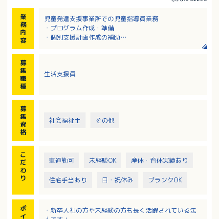
業
児童発達支援事業所での児童指導員業務
務
・プログラム作成・準備
内
・個別支援計画作成の補助
容
・療育支援
・送迎業務 など
募
※レクリエーションや行事は複数の職員で企画してい
集
生活支援員
ます。
職
種
【応募要件】
・児童福祉事業における実務を2年以上経験あるいは児
募
童指導員任用資格をお持ちの方
集
社会福祉士
その他
・送迎業務があるため普通自動車運転必須（AT限定
資
可）
格
※送迎補足 車種：ノア、パッソ（一人または二人で
の送迎）、エリア：片道15～30分圏内
こ
車通勤可
未経験OK
産休・育休実績あり
だ
わ
り
住宅手当あり
日・祝休み
ブランクOK
ポ
・新卒入社の方や未経験の方も長く活躍されている法
イ