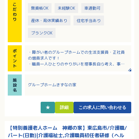
こ
無資格OK
未経験OK
車通勤可
だ
わ
り
産休・育休実績あり
住宅手当あり
ブランクOK
ポ
・障がい者のグループホームでの生活支援員・正社員
イ
の増員求人です！
ン
・職員一人ひとりのやりがいを理事長自ら考え、事業
ト
所の運営を行っています
・賞与4.5ヶ月！有給休暇も取りやすい環境です！
施
・応募についてはまず見学からでも可能です！
グループホームきずなの家
設
名
★
詳細
この求人に問い合わせる
【特別養護老人ホーム 神郷の家】東広島市/介護職/
パート(日勤)|介護福祉士,介護職員初任者研修（ヘル