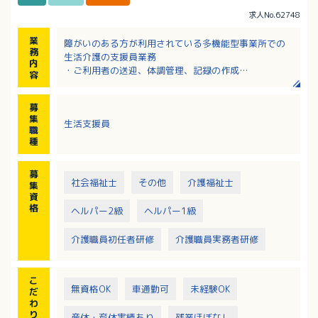
求人No.62748
業
障がいのある方が利用されている多機能型事業所での
務
生活介護の支援員業務
内
・ご利用者の送迎、体調管理、記録の作成
容
・食事、入浴、排せつ時に必要な支援
※機械浴があるため身体的な負担は少なめです。
募
・施設内の清掃
集
生活支援員
・外出行事などの季節の行事をご利用者と一緒に楽し
職
む など
種
募
社会福祉士
その他
介護福祉士
集
資
格
ヘルパー2級
ヘルパー1級
介護職員初任者研修
介護職員実務者研修
こ
無資格OK
車通勤可
未経験OK
だ
わ
り
産休・育休実績あり
残業ほぼなし