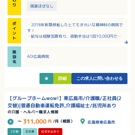
り
残業ほぼなし
ポ
・2018年新築移転したとてもきれいな精神科の病院で
イ
す！
ン
・給与は経験加算有り、夜勤手当は1回10,000円で好
ト
待遇！
・ワークライフバランス重視！職場環境の整備に力を
施
入れています。
AOI広島病院
設
・年間休日111日にプラス4日のリフレッシュ休暇があ
名
ります！
・最寄り駅からの送迎便があり通勤が楽です！
★
詳細
この求人に問い合わせる
【グループホームwow!】東広島市/介護職/正社員(2
交替)|普通自動車運転免許,介護福祉士/託児所あり
の介護・ヘルパー職求人情報
311,000
～
円
/月（概算）
広島県東広島市
2交替
正社員
住宅手当あり