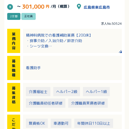
301,000
～
円
/月（概算）
広島県東広島市
2交替
正社員
求人No.50524
業
精神科病院での看護補助業務【200床】
務
・食事介助／入浴介助／排泄介助
内
・シーツ交換
容
・環境整備
・メッセンジャー業務
募
集
看護助手
職
種
募
介護福祉士
ヘルパー2級
ヘルパー1級
集
資
格
介護職員初任者研修
介護職員実務者研修
こ
無資格OK
車通勤可
年間休日110日以上
だ
わ