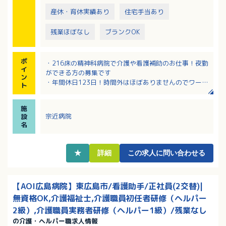
産休・育休実績あり
住宅手当あり
残業ほぼなし
ブランクOK
ポ
・216床の精神科病院で介護や看護補助のお仕事！夜勤
イ
ができる方の募集です
ン
・年間休日123日！時間外はほぼありませんのでワーク
ト
ライフバランスの良い職場です！
・賞与の前年度支給実績は年2回で合計4.5ヶ月分！
施
・精神科での経験不問！介護関連資格のない方もご相
宗近病院
設
談ください
名
・夜勤は2交替・3交替どちらでも可！ご希望の働き方
が選択できます！
・託児所や院内給食など働きやすい福利厚生が充実！
★
詳細
この求人に問い合わせる
【AOI広島病院】東広島市/看護助手/正社員(2交替)|
無資格OK,介護福祉士,介護職員初任者研修（ヘルパー
2級）,介護職員実務者研修（ヘルパー1級）/残業なし
の介護・ヘルパー職求人情報