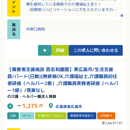
イ
療を提供している病院での介護福祉士求人！
ン
・回復期リハビリテーションに力を入れていますの
ト
で、患者様の側で退院までのお手伝いができます！
・年間休日112日、住宅手当の支給あり！
施
・夜勤手当1回6,000円！
井野口病院
設
・院内保育完備なので安心です！
名
★
詳細
この求人に問い合わせる
【障害者支援施設 西志和農園】東広島市/生活支援
員/パート(日勤)|無資格OK,介護福祉士,介護職員初任
者研修（ヘルパー2級）,介護職員実務者研修（ヘルパ
ー1級）/残業なし
の介護・ヘルパー職求人情報
1,275
～
円
広島県東広島市
日勤
パート
年間休日110日以上
資格取得支援あり
未経験OK
求人No.67167