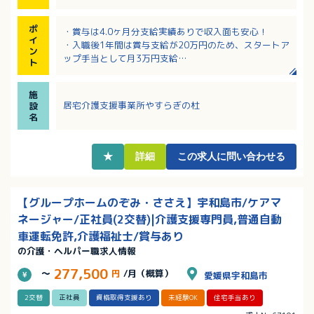
ポ
・賞与は4.0ヶ月分支給実績ありで収入面も安心！
イ
・入職後1年間は賞与支給が20万円のため、スタートア
ン
ップ手当として月3万円支給
ト
・日曜日と祝日がお休みで予定を立てやすい！
・有給休暇を取得しやすい職場環境です！
施
・経験に応じて初任給を決定してもらえます！該当者
居宅介護支援事業所やすらぎの杜
設
には家族、住宅、役職手当あり！
名
★
詳細
この求人に問い合わせる
【グループホームのぞみ・ささえ】宇和島市/ケアマ
ネージャー/正社員(2交替)|介護支援専門員,普通自動
車運転免許,介護福祉士/賞与あり
の介護・ヘルパー職求人情報
277,500
～
円
/月（概算）
愛媛県宇和島市
2交替
正社員
資格取得支援あり
未経験OK
住宅手当あり