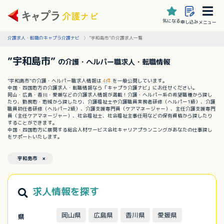
気になる
申し込み
メニュー
介護求人・転職のキャプラ介護ナビ
”宇和島市”の介護求人一覧
”宇和島市”
の介護・ヘルパー職求人・転職情報
”宇和島市”の介護・ヘルパー職求人情報は
4件
を一般公開しています。
中国・四国地方の介護求人・転職情報なら「キャプラ介護ナビ」にお任せください。
岡山・広島・香川・愛媛などの介護求人情報が満載！介護・ヘルパー系の希望職種から探し
たり、勤務地・地域から探したり、介護福祉士や介護職員実務者研修（ヘルパー1級）、介護
職員初任者研修（ヘルパー2級）、介護支援専門員（ケアマネージャー）、主任介護支援専門
員（主任ケアマネージャー）、社会福祉士、社会福祉主事任用などの保有資格から探したり
することができます。
中国・四国地方に展開する総合人材サービス会社キャリアプランニングがあなたの仕事探し
をサポートいたします。
宇和島市 ×
求人情報を探す
岡山県
広島県
香川県
愛媛県
県