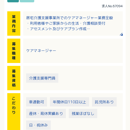
求人No.67094
業
居宅介護支援事業所でのケアマネージャー業務全般
務
・利用者様やご家族からの生活・介護相談受付
内
・アセスメント及びケアプラン作成
容
・サービス調整
・介護保険給付管理等
募
集
ケアマネージャー
職
種
募
集
介護支援専門員
資
格
こ
車通勤可
年間休日110日以上
託児所あり
だ
わ
り
産休・育休実績あり
残業ほぼなし
日・祝休み