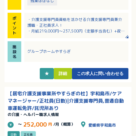
残業ほぼなし
ポ
・介護支援専門員資格を活かせる介護支援専門員兼介
イ
護職・正社員求人！
ン
・月給219,000円～237,500円（定額手当含む）+夜勤
ト
手当など
・年間休日115日で月10日程度のお休み！
施
・年間賞与は計4.0ヶ月分支給！入職後1年間は賞与支
グループホームやすらぎ
設
給が20万円のため、スタートアップ手当として月3万円
名
支給
・資格取得や研修参加を法人がサポート！
★
詳細
この求人に問い合わせる
【居宅介護支援事業所やすらぎの杜】宇和島市/ケア
マネージャー/正社員(日勤)|介護支援専門員,普通自動
車運転免許/託児所あり
の介護・ヘルパー職求人情報
252,000
～
円
/月（概算）
愛媛県宇和島市
日勤
正社員