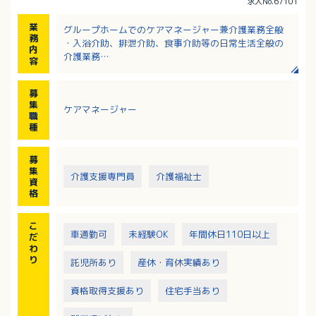
求人No.67101
業
グループホームでのケアマネージャー兼介護業務全般
務
・入浴介助、排泄介助、食事介助等の日常生活全般の
内
介護業務
容
・ケアプランの作成
・入居者の自立生活に向けた種々なプログラムによる
募
サポート
集
ケアマネージャー
※【1日の流れ】（日勤）
職
出勤（8：30）→ 申送り → トイレ誘導 → 入浴介助
種
→ 食事介助（11：30）→ 昼休憩 → トイレ誘導 → 散
歩・レクリエーション等 → 食事介助（おやつ14：3
募
0）→ トイレ誘導・おむつ交換 → 日報記入他 → 退勤
集
介護支援専門員
介護福祉士
（17：30）
資
格
こ
車通勤可
未経験OK
年間休日110日以上
だ
わ
り
託児所あり
産休・育休実績あり
資格取得支援あり
住宅手当あり