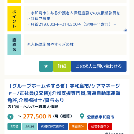
ポ
・宇和島市にある介護老人保健施設での支援相談員を
イ
正社員で募集！
ン
・月給219,000円～314,500円（定額手当含む）
ト
・該当者には家族、住宅、資格（ケアマネ）、役職手
当などがあり、手当充実！
施
・子育てに理解のある職場！お子様の学校行事にも積
老人保健施設やすらぎの杜
設
極的にご参加いただけます。
名
・土日祝が固定休の完全週休二日制！年間休日115日あ
り
★
詳細
この求人に問い合わせる
【グループホームやすらぎ】宇和島市/ケアマネージ
ャー/正社員(2交替)|介護支援専門員,普通自動車運転
免許,介護福祉士/賞与あり
の介護・ヘルパー職求人情報
277,500
～
円
/月（概算）
愛媛県宇和島市
2交替
正社員
資格取得支援あり
未経験OK
住宅手当あり
求人No.67102