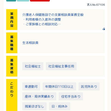
求人No.67106
業
介護老人保健施設での支援相談員業務全般
務
・利用者様の入退所の調整
内
・ご家族様との相談対応
容
・在宅復帰支援
募
集
生活相談員
職
種
募
集
社会福祉士
社会福祉主事任用
資
格
こ
車通勤可
年間休日110日以上
託児所あり
だ
わ
り
産休・育休実績あり
住宅手当あり
残業ほぼなし
日・祝休み