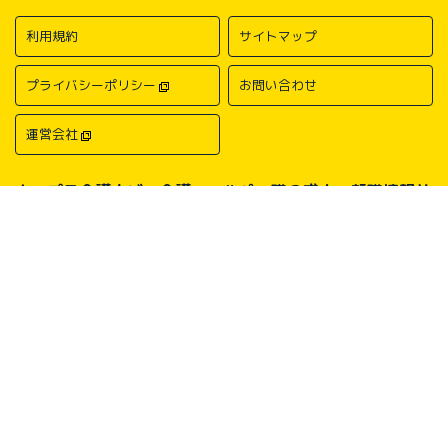
利用規約
サイトマップ
プライバシーポリシー
お問い合わせ
運営会社
キャプラ介護ナビ－介護・ヘルパー職の求人・転職情報サ
イトについて
中国・四国地方の介護求人・転職情報なら「キャプラ介護ナビ」にお任
せください。岡山・広島・香川・愛媛などの介護求人情報が満載！介
護・ヘルパー系の希望職種から探したり、勤務地・地域から探したり、
介護福祉士や介護職員実務者研修（ヘルパー1級）、介護職員初任者研
修（ヘルパー2級）、介護支援専門員（ケアマネージャー）、主任介護
支援専門員（主任ケアマネージャー）、社会福祉士、社会福祉主事任用
などの保有資格から探したりすることができます。中国・四国地方に展
開する総合人材サービス会社キャリアプランニングがあなたの仕事探し
をサポートいたします。