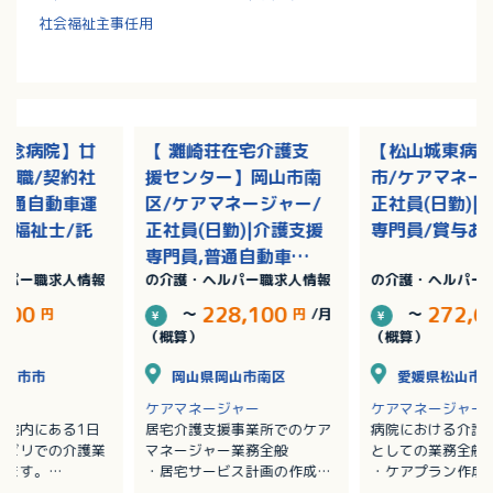
社会福祉主事任用
記念病院】廿
【 灘崎荘在宅介護支
【松山城東病
護職/契約社
援センター】岡山市南
市/ケアマネー
|普通自動車運
区/ケアマネージャー/
正社員(日勤)|
護福祉士/託
正社員(日勤)|介護支援
専門員/賞与あ
専門員,普通自動車運
ルパー職求人情報
の介護・ヘルパー職求人情報
の介護・ヘルパー
転免許/残業なし
,500
228,100
272,6
円
～
円
/月
～
（概算）
（概算）
廿日市市
岡山県岡山市南区
愛媛県松山市
ケアマネージャー
ケアマネージャー
病院内にある1日
居宅介護支援事業所でのケア
病院における介護
ハビリでの介護業
マネージャー業務全般
としての業務全般
します。
・居宅サービス計画の作成
・ケアプラン作成
添い業務
・利用者の実態把握
・モニタリング業