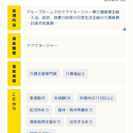
業
グループホームでのケアマネージャー兼介護業務全般
務
・入浴、排泄、食事介助等の日常生活全般の介護業務
内
・計画作成業務
容
・入居者の自立生活に向けた種々なプログラムによる
サポート
募
※【1日の流れ】（日勤）
集
ケアマネージャー
出勤（8：30）→ 申送り → トイレ誘導 → 入浴介助
職
→ 食事介助（11：30）→ 昼休憩 → トイレ誘導 → 散
種
歩・レクリエーション等 → 食事介助（おやつ14：3
0）→ トイレ誘導・おむつ交換 → 日報記入他 → 退勤
募
（17：30）
集
介護支援専門員
介護福祉士
資
格
こ
車通勤可
未経験OK
年間休日110日以上
だ
わ
り
託児所あり
産休・育休実績あり
資格取得支援あり
住宅手当あり