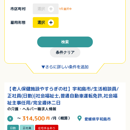
市区町村
選択
1件選択中
雇用形態
選択
検索
条件クリア
【老人保健施設やすらぎの杜】宇和島市/生活相談員/
正社員(日勤)|社会福祉士,普通自動車運転免許,社会福
祉主事任用/完全週休二日
の介護・ヘルパー職求人情報
314,500
～
円
/月（概算）
愛媛県宇和島市
日勤
正社員
住宅手当あり