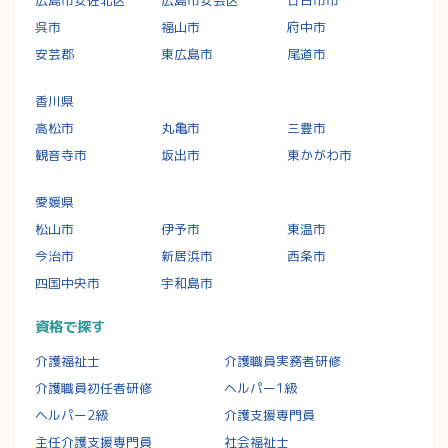
呉市
福山市
府中市
安芸郡
東広島市
尾道市
香川県
高松市
丸亀市
三豊市
観音寺市
坂出市
東かがわ市
愛媛県
松山市
伊予市
東温市
今治市
新居浜市
西条市
四国中央市
宇和島市
資格で探す
介護福祉士
介護職員実務者研修
介護職員初任者研修
ヘルパー1級
ヘルパー2級
介護支援専門員
主任介護支援専門員
社会福祉士