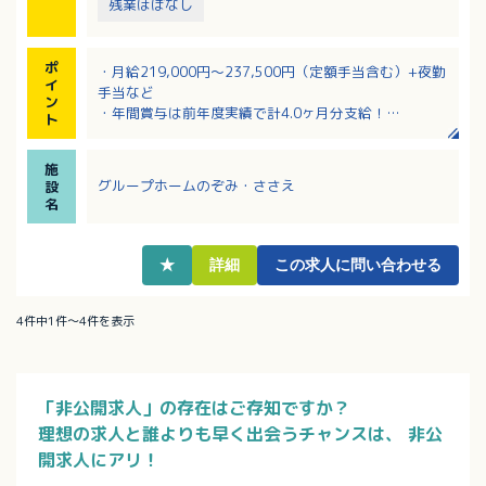
残業ほぼなし
ポ
・月給219,000円～237,500円（定額手当含む）+夜勤
イ
手当など
ン
・年間賞与は前年度実績で計4.0ヶ月分支給！
ト
・入職後1年間は賞与支給が20万円のため、スタートア
ップ手当として月3万円支給
施
・年間休日115日で月10日程度のお休み！
グループホームのぞみ・ささえ
設
・該当者には家族・住宅・資格・役職手当あり
名
★
詳細
この求人に問い合わせる
4件中1件～4件を表示
「非公開求人」の存在はご存知ですか？
理想の求人と誰よりも早く出会うチャンスは、
非公
開求人にアリ！