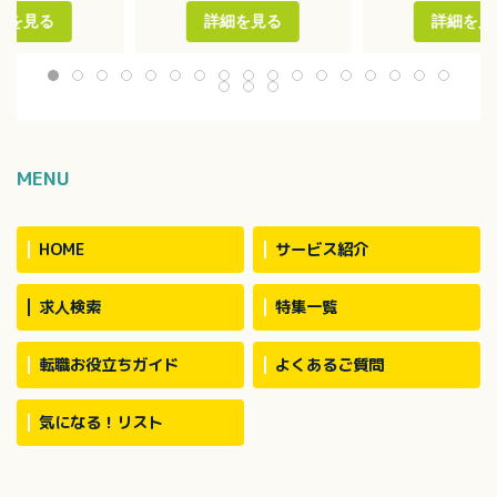
薬・排泄・入浴介
・担当者会議の開催
・介護保険の申請
細を見る
詳細を見る
詳細を見
・適切な居宅介護サービス提
所リハビリ業務全
供に向けた活動
ノア、ハイエース
用者数：約30名
MENU
HOME
サービス紹介
求人検索
特集一覧
転職お役立ちガイド
よくあるご質問
気になる！リスト