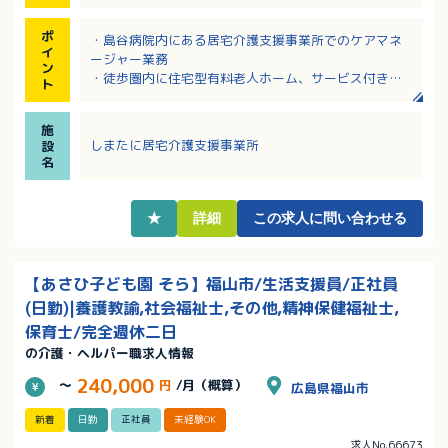
ポ
・島谷病院内にある居宅介護支援事業所でのケアマネ
イ
ージャー業務
ン
・徒歩圏内に住宅型有料老人ホーム、サービス付き高
ト
齢者向け住宅も運営
・ベテランケアマネージャーから、安心して指導やサ
施
ポートを受けながら成長できる環境です
しまたに居宅介護支援事業所
設
・多様な医療専門職と密に連携しながらケアプランを
名
作成・調整できます
・安定した運営基盤の下で専門性を高めたい方にオス
スメです
★
詳細
この求人に問い合わせる
【あさひ子ども園 そら】福山市/生活支援員/正社員
(日勤)|養護教諭,社会福祉士,その他,精神保健福祉士,
保育士/完全週休二日
の介護・ヘルパー職求人情報
240,000
～
円
/月（概算）
広島県福山市
新着
日勤
正社員
未経験OK
求人No.66673