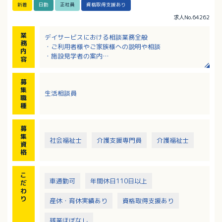
新着
日勤
正社員
資格取得支援あり
求人No.64262
業
デイサービスにおける相談業務全般
務
・ご利用者様やご家族様への説明や相談
内
・施設見学者の案内
容
・介護計画書の作成
・報告書の作成
募
・送迎
集
生活相談員
・介護業務 等
職
種
募
集
社会福祉士
介護支援専門員
介護福祉士
資
格
こ
車通勤可
年間休日110日以上
だ
わ
り
産休・育休実績あり
資格取得支援あり
残業ほぼなし