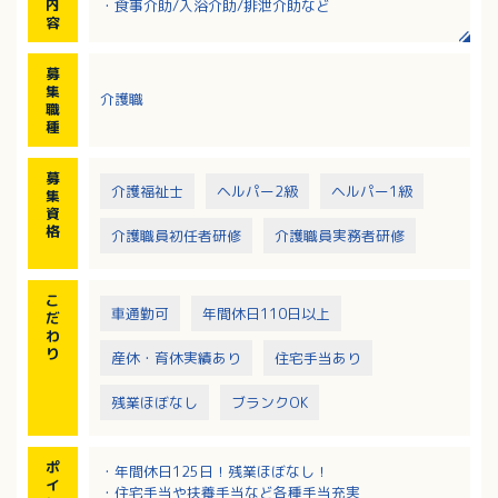
内
・食事介助/入浴介助/排泄介助など
容
募
集
介護職
職
種
募
介護福祉士
ヘルパー2級
ヘルパー1級
集
資
格
介護職員初任者研修
介護職員実務者研修
こ
車通勤可
年間休日110日以上
だ
わ
り
産休・育休実績あり
住宅手当あり
残業ほぼなし
ブランクOK
ポ
・年間休日125日！残業ほぼなし！
イ
・住宅手当や扶養手当など各種手当充実