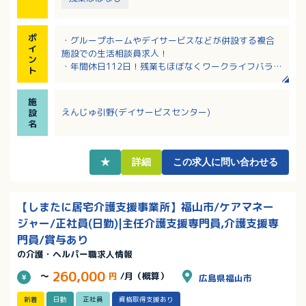
ポ
・グループホームやデイサービスなどが併設する複合
イ
施設での生活相談員求人！
ン
・年間休日112日！残業もほぼなくワークライフバラン
ト
ス充実！
・介護業務もおこなうので、現場の様子もわかり、利
施
用者さんとしっかり関われます！
えんじゅ引野(デイサービスセンター)
設
・学校行事やお子さんの病気など、急なお休みにも柔
名
軟に対応されている職場です
・定年65歳、再雇用制度もあり、資格を活かして長く
働けます
★
詳細
この求人に問い合わせる
【しまたに居宅介護支援事業所】福山市/ケアマネー
ジャー/正社員(日勤)|主任介護支援専門員,介護支援専
門員/賞与あり
の介護・ヘルパー職求人情報
260,000
～
円
/月（概算）
広島県福山市
新着
日勤
正社員
資格取得支援あり