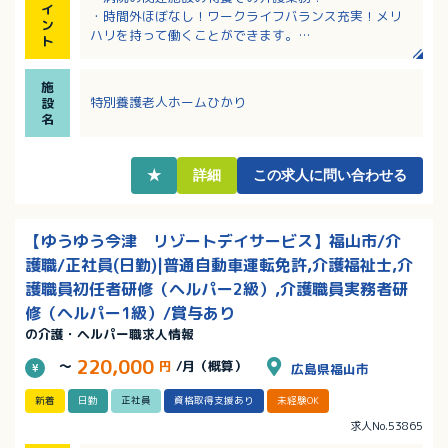
イ
・時間外ほぼなし！ワークライフバランス充実！メリ
ン
ハリを持って働くことができます。
ト
・認可の事業所内保育園、正社員の時短勤務制度、保
育手当や学童保育手当などの子育て支援あり。
施
・育児に伴う出勤日や就業時間の変更、学校行事や子
特別養護老人ホームひかり
設
供の病気等の急な休み相談可能。
名
・内部研修、各種研修参加費は法人負担と、教育体制
に力を入れています。
★
詳細
この求人に問い合わせる
【ゆうゆう今津 リゾートデイサービス】福山市/介
護職/正社員(日勤)|普通自動車運転免許,介護福祉士,介
護職員初任者研修（ヘルパー2級）,介護職員実務者研
修（ヘルパー1級）/賞与あり
の介護・ヘルパー職求人情報
220,000
～
円
/月（概算）
広島県福山市
新着
日勤
正社員
資格取得支援あり
未経験OK
求人No.53865