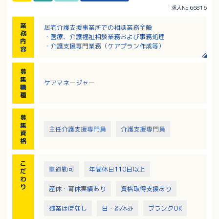
求人No.66816
業
居宅介護支援事業所での相談業務全般
務
・医療、介護福祉相談業務および事務処理
内
・介護支援専門業務（ケアプラン作成等）
容
募
集
ケアマネージャー
職
種
募
集
主任介護支援専門員
介護支援専門員
資
格
こ
車通勤可
年間休日110日以上
だ
わ
り
産休・育休実績あり
資格取得支援あり
残業ほぼなし
日・祝休み
ブランクOK