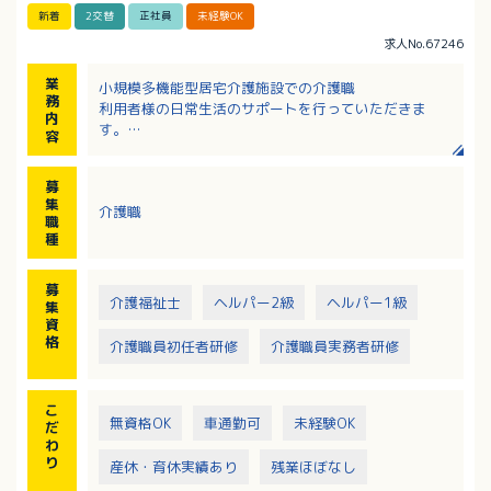
新着
2交替
正社員
未経験OK
求人No.67246
業
小規模多機能型居宅介護施設での介護職
務
利用者様の日常生活のサポートを行っていただきま
内
す。
容
・食事介助、入浴介助、排泄介助
・レクリエーションの企画・実施
募
・送迎業務
集
介護職
・訪問介護
職
・介護記録の作成
種
※「通い・訪問・泊まり」のサービスを通じて、利用
者様の生活をトータルで支えるお仕事です。
募
介護福祉士
ヘルパー2級
ヘルパー1級
集
資
格
介護職員初任者研修
介護職員実務者研修
こ
無資格OK
車通勤可
未経験OK
だ
わ
り
産休・育休実績あり
残業ほぼなし