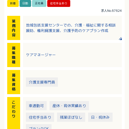
新着
日勤
正社員
住宅手当あり
求人No.67624
業
地域包括支援センターでの、介護・福祉に関する相談
務
内
援助、権利擁護支援、介護予防のケアプラン作成
容
募
集
ケアマネージャー
職
種
募
集
介護支援専門員
資
格
こ
車通勤可
産休・育休実績あり
だ
わ
り
住宅手当あり
残業ほぼなし
日・祝休み
ブランクOK