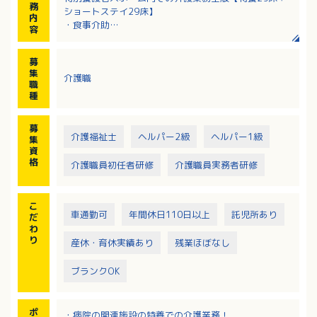
務
ショートステイ29床】
内
・食事介助
容
・排泄介助
・身の回りのお世話 等
募
集
介護職
職
種
募
介護福祉士
ヘルパー2級
ヘルパー1級
集
資
格
介護職員初任者研修
介護職員実務者研修
こ
車通勤可
年間休日110日以上
託児所あり
だ
わ
り
産休・育休実績あり
残業ほぼなし
ブランクOK
ポ
・病院の関連施設の特養での介護業務！