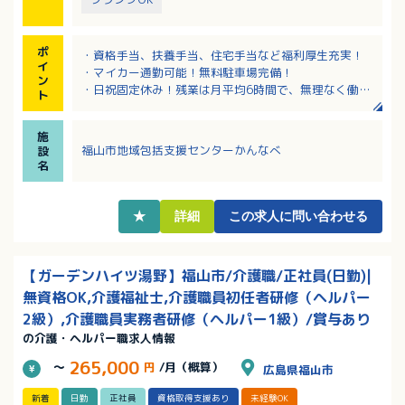
ポ
・資格手当、扶養手当、住宅手当など福利厚生充実！
イ
・マイカー通勤可能！無料駐車場完備！
ン
・日祝固定休み！残業は月平均6時間で、無理なく働き
ト
やすい環境です。
・賞与年3回で前年度実績3.5カ月分の支給実績があり
施
ます！
福山市地域包括支援センターかんなべ
設
・育児休業、介護休業、看護休暇の取得実績がありま
名
す。
★
詳細
この求人に問い合わせる
【ガーデンハイツ湯野】福山市/介護職/正社員(日勤)|
無資格OK,介護福祉士,介護職員初任者研修（ヘルパー
2級）,介護職員実務者研修（ヘルパー1級）/賞与あり
の介護・ヘルパー職求人情報
265,000
～
円
/月（概算）
広島県福山市
新着
日勤
正社員
資格取得支援あり
未経験OK