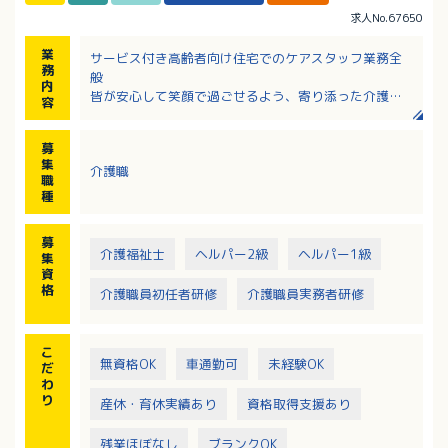
求人No.67650
業
サービス付き高齢者向け住宅でのケアスタッフ業務全
務
般
内
皆が安心して笑顔で過ごせるよう、寄り添った介護を
容
大切に、経験の有無に関わらず、
入職後は指導しますので、未経験の方やブランクのあ
募
る方も安心してスタートできます。
集
介護職
利用者との会話がしたい方にお勧め住宅部門（最大定
職
員44名）
種
・レク・配膳・清掃等の生活支援がメイン業務になり
ます。
募
介護福祉士
ヘルパー2級
ヘルパー1級
集
資
格
介護職員初任者研修
介護職員実務者研修
こ
無資格OK
車通勤可
未経験OK
だ
わ
り
産休・育休実績あり
資格取得支援あり
残業ほぼなし
ブランクOK