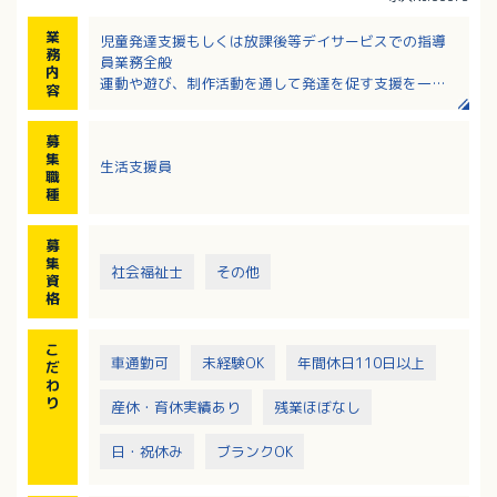
業
児童発達支援もしくは放課後等デイサービスでの指導
務
員業務全般
内
運動や遊び、制作活動を通して発達を促す支援を一緒
容
に行っていただきます。
募
〇対象児童
集
生活支援員
・児童発達支援：未就学
職
・放課後等デイサービス：小学校１年生〜高校３年生
種
〇主な活動内容
募
・室内運動、外遊び（施設の園庭・公園）
集
社会福祉士
その他
・季節の制作活動、クッキング、園庭での畑作業
資
・送迎 等
格
こ
車通勤可
未経験OK
年間休日110日以上
だ
わ
り
産休・育休実績あり
残業ほぼなし
日・祝休み
ブランクOK