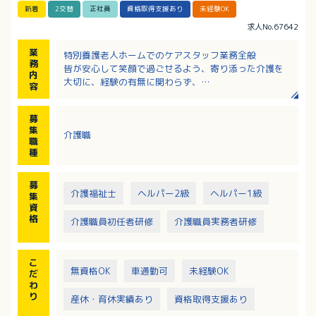
新着
2交替
正社員
資格取得支援あり
未経験OK
求人No.67642
業
特別養護老人ホームでのケアスタッフ業務全般
務
皆が安心して笑顔で過ごせるよう、寄り添った介護を
内
大切に、経験の有無に関わらず、
容
入職後は指導しますので、未経験の方やブランクのあ
る方も安心してスタートできます。
募
・食事・排泄・入浴等の生活支援がメイン業務になり
集
介護職
ます。（各階最大定員20名）
職
種
募
介護福祉士
ヘルパー2級
ヘルパー1級
集
資
格
介護職員初任者研修
介護職員実務者研修
こ
無資格OK
車通勤可
未経験OK
だ
わ
り
産休・育休実績あり
資格取得支援あり