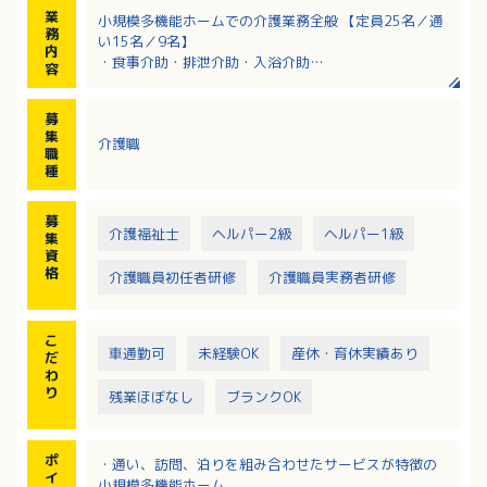
業
小規模多機能ホームでの介護業務全般 【定員25名／通
務
い15名／9名】
内
・食事介助・排泄介助・入浴介助
容
・洗濯・掃除・環境整備など
・入居者層：平均介護度1.6程度
募
・調理 有（調理専門の職員が出勤する場合もありま
集
介護職
す）
職
・レクリエーション 有（年1回作品展を開催/外出レク
種
もあります）
※タクティールケア（タッチケア）を積極的に取り入
募
れています
介護福祉士
ヘルパー2級
ヘルパー1級
集
※定期的な社内研修を受けていただくこともあります
資
格
介護職員初任者研修
介護職員実務者研修
こ
車通勤可
未経験OK
産休・育休実績あり
だ
わ
り
残業ほぼなし
ブランクOK
ポ
・通い、訪問、泊りを組み合わせたサービスが特徴の
イ
小規模多機能ホーム