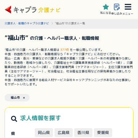
気になる
申し込み
メニュー
介護求人・転職のキャプラ介護ナビ
”福山市”の介護求人一覧
”福山市”
の介護・ヘルパー職求人・転職情報
”福山市”の介護・ヘルパー職求人情報は
377件
を一般公開しています。
中国・四国地方の介護求人・転職情報なら「キャプラ介護ナビ」にお任せください。
岡山・広島・香川・愛媛などの介護求人情報が満載！介護・ヘルパー系の希望職種から探し
たり、勤務地・地域から探したり、介護福祉士や介護職員実務者研修（ヘルパー1級）、介護
職員初任者研修（ヘルパー2級）、介護支援専門員（ケアマネージャー）、主任介護支援専門
員（主任ケアマネージャー）、社会福祉士、社会福祉主事任用などの保有資格から探したり
することができます。
中国・四国地方に展開する総合人材サービス会社キャリアプランニングがあなたの仕事探し
をサポートいたします。
福山市 ×
求人情報を探す
岡山県
広島県
香川県
愛媛県
県