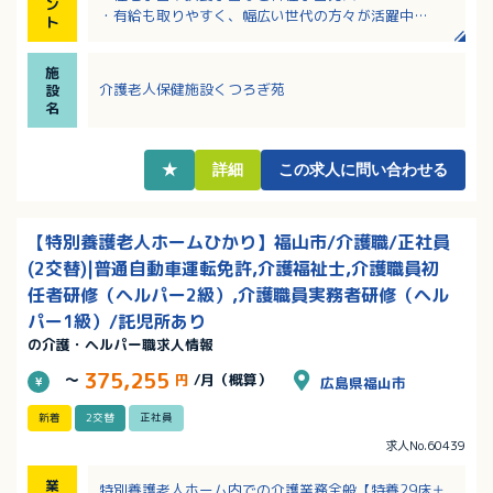
ン
・有給も取りやすく、幅広い世代の方々が活躍中
ト
・定年は65歳と長くご勤務していただけます！
・病院が運営する老健なので何かあった時も安心のバ
施
ックアップ体制
介護老人保健施設くつろぎ苑
設
名
★
詳細
この求人に問い合わせる
【特別養護老人ホームひかり】福山市/介護職/正社員
(2交替)|普通自動車運転免許,介護福祉士,介護職員初
任者研修（ヘルパー2級）,介護職員実務者研修（ヘル
パー1級）/託児所あり
の介護・ヘルパー職求人情報
375,255
～
円
/月（概算）
広島県福山市
新着
2交替
正社員
求人No.60439
業
特別養護老人ホーム内での介護業務全般【特養29床＋