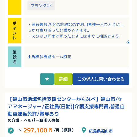
ブランクOK
ポ
・登録者数29名の施設なので利用者様一人ひとりにし
イ
っかり寄り添った介護ができます。
ン
・スタッフ同士で困ったときにはすぐに相談できる環
ト
境です。
・介護の実務経験者歓迎！未経験の方も相談可能で
施
す。
小規模多機能ホーム風花
設
・残業ほぼ無し！シフト制の月9日休みで年間休日107
名
日！
★
詳細
この求人に問い合わせる
【福山市地域包括支援センターかんなべ】福山市/ケ
アマネージャー/正社員(日勤)|介護支援専門員,普通自
動車運転免許/賞与あり
の介護・ヘルパー職求人情報
297,100
～
円
/月（概算）
広島県福山市