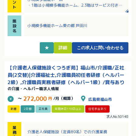
ン
・1階は小規模多機能ホーム、2.3階はサービス付き高
ト
齢者向け住宅
・休日について相談可能！扶養範囲内の勤務もOK
施
・平均介護度は1.6程度
小規模多機能ホーム愛の郷 芦田川
設
名
★
詳細
この求人に問い合わせる
【介護老人保健施設くつろぎ苑】福山市/介護職/正社
員(2交替)|介護福祉士,介護職員初任者研修（ヘルパー
2級）,介護職員実務者研修（ヘルパー1級）/賞与あり
の介護・ヘルパー職求人情報
272,000
～
円
/月（概算）
広島県福山市
新着
2交替
正社員
年間休日110日以上
住宅手当あり
求人No.50148
業
介護老人保健施設（定員89名）での介護業務
務