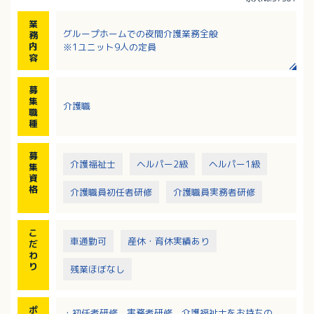
業
グループホームでの夜間介護業務全般
務
内
※1ユニット9人の定員
容
募
集
介護職
職
種
募
介護福祉士
ヘルパー2級
ヘルパー1級
集
資
格
介護職員初任者研修
介護職員実務者研修
こ
車通勤可
産休・育休実績あり
だ
わ
り
残業ほぼなし
ポ
・初任者研修、実務者研修、介護福祉士をお持ちの