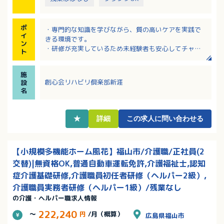
ポ
・専門的な知識を学びながら、質の高いケアを実践で
イ
きる環境です。
ン
・研修が充実しているため未経験者も安心してチャレ
ト
ンジできます。
・チーム力が高く、子育て世代も互いに協力し合える
施
温かい職場です。
創心会リハビリ倶楽部新涯
設
・資格取得制度あり（初任者研修・実務者研修等）ス
名
キルアップ可能です。
★
詳細
この求人に問い合わせる
【小規模多機能ホーム風花】福山市/介護職/正社員(2
交替)|無資格OK,普通自動車運転免許,介護福祉士,認知
症介護基礎研修,介護職員初任者研修（ヘルパー2級）,
介護職員実務者研修（ヘルパー1級）/残業なし
の介護・ヘルパー職求人情報
222,240
～
円
/月（概算）
広島県福山市