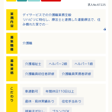
求人No.67225
業
デイサービスでの介護職業務全般
務
リハビリに特化し、療法士と連携した運動療法で、住
内
み慣れた家での
容
「できる」を増やす包括的支援を行います。
募
【主な業務内容】
集
介護職
・自立支援：集団体操・脳トレの実施、マシントレー
職
ニングの補助
種
・個別ケア：お身体状況に合わせた食事・入浴・排泄
介助
募
・健康管理：バイタルチェック、日々の状況記録
介護福祉士
ヘルパー2級
ヘルパー1級
集
※リハビリ職など各分野の専門職と連携し、多角的な
資
視点で包括的にご利用者様を支援します。
格
介護職員初任者研修
介護職員実務者研修
こ
車通勤可
年間休日110日以上
だ
わ
り
産休・育休実績あり
住宅手当あり
残業ほぼなし
ブランクOK