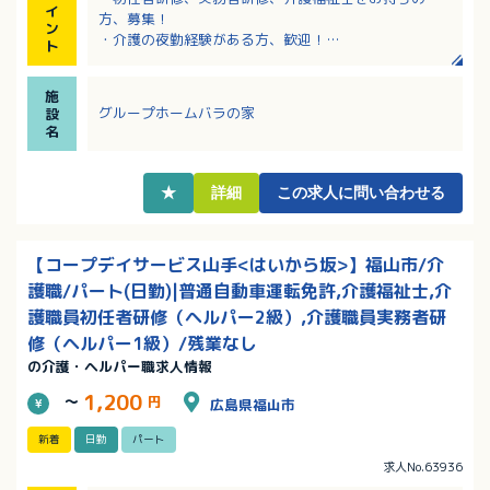
イ
方、募集！
ン
・介護の夜勤経験がある方、歓迎！
ト
・残業なし！労働日数の相談可！正社員登用の実績あ
り！
施
・幅広い世代の方が活躍中！育児・介護に理解のある
グループホームバラの家
設
職場です！
名
★
詳細
この求人に問い合わせる
【コープデイサービス山手<はいから坂>】福山市/介
護職/パート(日勤)|普通自動車運転免許,介護福祉士,介
護職員初任者研修（ヘルパー2級）,介護職員実務者研
修（ヘルパー1級）/残業なし
の介護・ヘルパー職求人情報
1,200
～
円
広島県福山市
新着
日勤
パート
求人No.63936