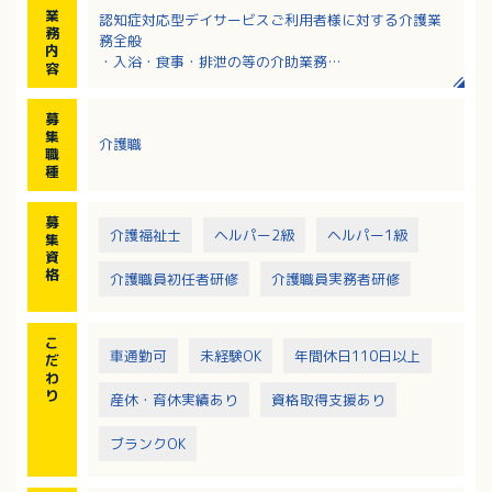
業
認知症対応型デイサービスご利用者様に対する介護業
務
務全般
内
・入浴・食事・排泄の等の介助業務
容
・機能訓練
・その他介護業務全般
募
※送迎業務あり（AT限定可）
集
介護職
職
種
募
介護福祉士
ヘルパー2級
ヘルパー1級
集
資
格
介護職員初任者研修
介護職員実務者研修
こ
車通勤可
未経験OK
年間休日110日以上
だ
わ
り
産休・育休実績あり
資格取得支援あり
ブランクOK