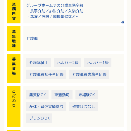
業
グループホームでの介護業務全般
務
・食事介助／排泄介助／入浴介助
内
・洗濯／掃除／環境整備など
容
・調理 有（調理専門の職員が出勤する場合もありま
す）
募
・レクリエーション 有
集
介護職
・定期的な社内研修を受けていただくこともあります
職
種
募
介護福祉士
ヘルパー2級
ヘルパー1級
集
資
格
介護職員初任者研修
介護職員実務者研修
こ
無資格OK
車通勤可
未経験OK
だ
わ
り
産休・育休実績あり
残業ほぼなし
ブランクOK