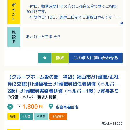
ポ
・休日、勤務時間もその方のご都合に合わせてご相談
イ
が可能です。
ン
・年間休日110日、週休二日制で日曜祝日休みです！
ト
・時間外労働なしのため仕事後の予定も立てやすい職
場です！
施
・休日や勤務時間の相談ができ子育てとの両立を目指
あさひ子ども園 そら
設
しやすいです！
名
★
詳細
この求人に問い合わせる
【グループホーム愛の郷 神辺】福山市/介護職/正社
員(2交替)|介護福祉士,介護職員初任者研修（ヘルパー
2級）,介護職員実務者研修（ヘルパー1級）/賞与あり
の介護・ヘルパー職求人情報
1,800
～
円
広島県福山市
新着
2交替
正社員
未経験OK
求人No.53999