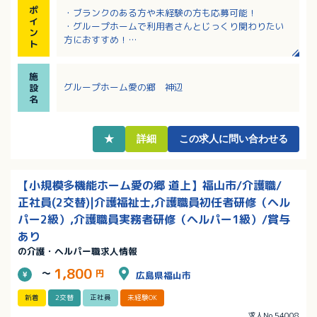
ポ
・ブランクのある方や未経験の方も応募可能！
イ
・グループホームで利用者さんとじっくり関わりたい
ン
方におすすめ！
ト
・残業ほぼなし！
・無料駐車場あり！
施
・井原市からも福山市からも通える立地！
グループホーム愛の郷 神辺
設
名
★
詳細
この求人に問い合わせる
【小規模多機能ホーム愛の郷 道上】福山市/介護職/
正社員(2交替)|介護福祉士,介護職員初任者研修（ヘル
パー2級）,介護職員実務者研修（ヘルパー1級）/賞与
あり
の介護・ヘルパー職求人情報
1,800
～
円
広島県福山市
新着
2交替
正社員
未経験OK
求人No.54008