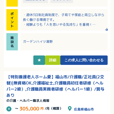
ポ
・週休3日制社員制度で、子育てや家庭と両立しながら
イ
長く働ける環境です。
ン
・経験よりも「人を思いやる気持ち」を重視！
ト
・未経験やブランクのある方も安心の指導体制です！
・資格取得支援制度で働きながらキャリアアップでき
施
ます！
ガーデンハイツ湯野
設
・学校行事や子供の病気等の突発的な休暇等の相談可
名
能！
・介護関連の資格があれば、資格手当が加算されま
す。
★
詳細
この求人に問い合わせる
【特別養護老人ホーム愛】福山市/介護職/正社員(2交
替)|無資格OK,介護福祉士,介護職員初任者研修（ヘル
パー2級）,介護職員実務者研修（ヘルパー1級）/賞与
あり
の介護・ヘルパー職求人情報
305,000
～
円
/月（概算）
広島県福山市