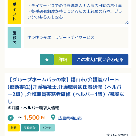
ポ
・デイサービスでの介護職求人！人気の日勤のお仕事
イ
・各種研修制度が整っているため未経験の方や、ブラ
ン
ンクのある方も安心
ト
・希望休制度もあり働きやすさを大事にしている職場
・資格取得支援制度あり！キャリアアップを応援しま
施
す
ゆうゆう今津 リゾートデイサービス
設
・幅広い世代の方が活躍中
名
★
詳細
この求人に問い合わせる
【グループホームバラの家】福山市/介護職/パート
(夜勤専従)|介護福祉士,介護職員初任者研修（ヘルパ
ー2級）,介護職員実務者研修（ヘルパー1級）/残業な
し
の介護・ヘルパー職求人情報
1,500
～
円
広島県福山市
新着
夜勤専従
パート
求人No.57501