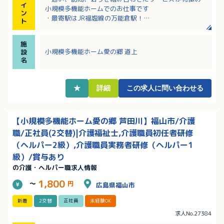
イ
小規模多機能ホームでのお仕事です
ン
・最寄駅はJR福塩線の万能倉駅！
ト
・子育て中のスタッフさんが多い職場です！
・お子さんの学校行事や急なお休みにも配慮のある職
施
場
小規模多機能ホーム愛の郷 道上
設
名
★
詳細
この求人に問い合わせる
【小規模多機能ホーム愛の郷 芦田川】福山市/介護
職/正社員(2交替)|介護福祉士,介護職員初任者研修
（ヘルパー2級）,介護職員実務者研修（ヘルパー1
級）/賞与あり
の介護・ヘルパー職求人情報
1,800
～
円
広島県福山市
新着
2交替
正社員
未経験OK
求人No.27384