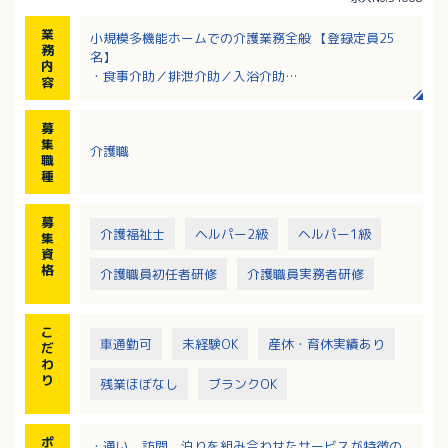
業
小規模多機能ホームでの介護業務全般 【登録定員25
務
名】
内
・食事介助／排泄介助／入浴介助
容
・洗濯／掃除／環境整備など
・調理 有（調理専門の職員が出勤する場合もありま
募
す）
集
介護職
・レクリエーション 有（年1回作品展を開催／外出レク
職
もあります）
種
募
介護福祉士
ヘルパー2級
ヘルパー1級
集
資
格
介護職員初任者研修
介護職員実務者研修
こ
車通勤可
未経験OK
産休・育休実績あり
だ
わ
り
残業ほぼなし
ブランクOK
ポ
・通い、訪問、泊りを組み合わせたサービスが特徴の