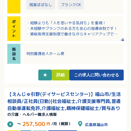
残業ほぼなし
ブランクOK
ポ
・経験よりも「人を思いやる気持ち」を重視！
イ
・未経験やブランクのある方も安心の指導体制です！
ン
・資格取得支援制度で働きながらキャリアアップでき
ト
ます！
・希望休制度があり、家庭との両立を相談できます！
施
・学校行事や子供の病気等の突発的な休暇等の相談可
特別養護老人ホーム愛
設
能！
名
・オンコール対応がなく、夜間の呼び出しもありませ
ん。
・介護関連の資格があれば、資格手当が加算されま
★
詳細
この求人に問い合わせる
す。
【えんじゅ引野(デイサービスセンター)】福山市/生活
相談員/正社員(日勤)|社会福祉士,介護支援専門員,普通
自動車運転免許,介護福祉士,精神保健福祉士/賞与あり
の介護・ヘルパー職求人情報
257,500
～
円
/月（概算）
広島県福山市