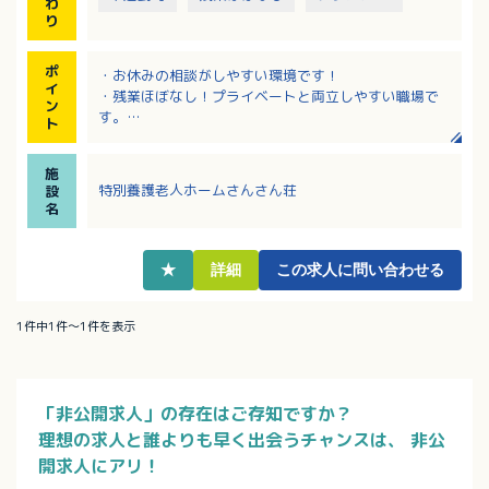
わ
り
ポ
・お休みの相談がしやすい環境です！
イ
・残業ほぼなし！プライベートと両立しやすい職場で
ン
す。
ト
・明るく家庭的な雰囲気の職場で、職員さんの年齢層
も幅広く在籍されています。
施
・夜勤は慣れるまでありません！習熟度に合わせてサ
特別養護老人ホームさんさん荘
設
ポートしていただけます。
名
★
詳細
この求人に問い合わせる
1件中1件～1件を表示
「非公開求人」の存在はご存知ですか？
理想の求人と誰よりも早く出会うチャンスは、
非公
開求人にアリ！