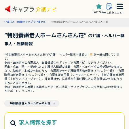
気になる
申し込み
メニュー
介護求人・転職のキャプラ介護ナビ
”特別養護老人ホームさんさん荘”の介護求人一覧
”特別養護老人ホームさんさん荘”
の介護・ヘルパー職
求人・転職情報
”特別養護老人ホームさんさん荘”の介護・ヘルパー職求人情報は
1件
を一般公開していま
す。
中国・四国地方の介護求人・転職情報なら「キャプラ介護ナビ」にお任せください。
岡山・広島・香川・愛媛などの介護求人情報が満載！介護・ヘルパー系の希望職種から探し
たり、勤務地・地域から探したり、介護福祉士や介護職員実務者研修（ヘルパー1級）、介護
職員初任者研修（ヘルパー2級）、介護支援専門員（ケアマネージャー）、主任介護支援専門
員（主任ケアマネージャー）、社会福祉士、社会福祉主事任用などの保有資格から探したり
することができます。
中国・四国地方に展開する総合人材サービス会社キャリアプランニングがあなたの仕事探し
をサポートいたします。
特別養護老人ホームさんさん荘 ×
求人情報を探す