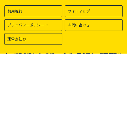
利用規約
サイトマップ
プライバシーポリシー
お問い合わせ
運営会社
キャプラ介護ナビ－介護・ヘルパー職の求人・転職情報サ
イトについて
中国・四国地方の介護求人・転職情報なら「キャプラ介護ナビ」にお任
せください。岡山・広島・香川・愛媛などの介護求人情報が満載！介
護・ヘルパー系の希望職種から探したり、勤務地・地域から探したり、
介護福祉士や介護職員実務者研修（ヘルパー1級）、介護職員初任者研
修（ヘルパー2級）、介護支援専門員（ケアマネージャー）、主任介護
支援専門員（主任ケアマネージャー）、社会福祉士、社会福祉主事任用
などの保有資格から探したりすることができます。中国・四国地方に展
開する総合人材サービス会社キャリアプランニングがあなたの仕事探し
をサポートいたします。