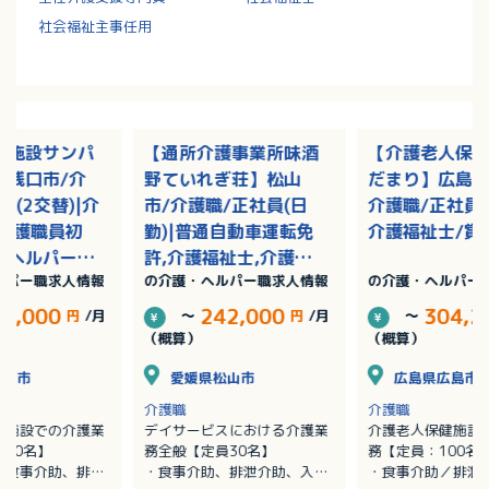
社会福祉主事任用
健施設サンパ
【通所介護事業所味酒
【介護老人保
】浅口市/介
野ていれぎ荘】松山
だまり】広島市
員(2交替)|介
市/介護職/正社員(日
介護職/正社員(
,介護職員初
勤)|普通自動車運転免
介護福祉士/賞
（ヘルパー2
許,介護福祉士,介護職
ルパー職求人情報
の介護・ヘルパー職求人情報
の介護・ヘルパー
護職員実務者
員初任者研修（ヘルパ
ルパー1級）/
ー2級）,介護職員実務
69,000
242,000
304,2
円
/月
～
円
/月
～
者研修（ヘルパー1
（概算）
（概算）
級）/賞与あり
浅口市
愛媛県松山市
広島県広島市
介護職
介護職
健施設での介護業
デイサービスにおける介護業
介護老人保健施設
50名】
務全般【定員30名】
務【定員：100名
、食事介助、排泄
・食事介助、排泄介助、入浴
・食事介助／排泄