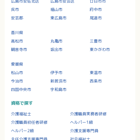
広島市安佐北区
広島市安芸区
廿日市市
呉市
福山市
府中市
安芸郡
東広島市
尾道市
香川県
高松市
丸亀市
三豊市
観音寺市
坂出市
東かがわ市
愛媛県
松山市
伊予市
東温市
今治市
新居浜市
西条市
四国中央市
宇和島市
資格で探す
介護福祉士
介護職員実務者研修
介護職員初任者研修
ヘルパー1級
ヘルパー2級
介護支援専門員
主任介護支援専門員
社会福祉士