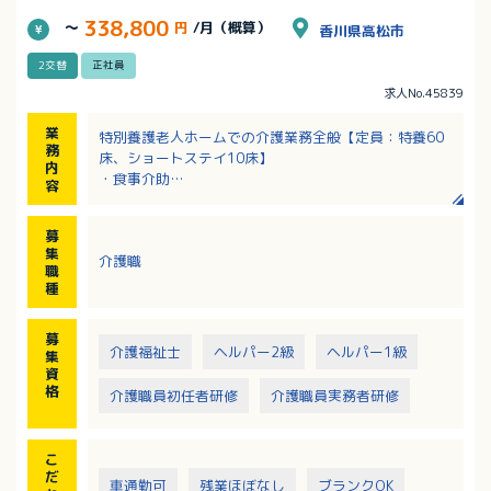
338,800
～
円
/月（概算）
香川県高松市
2交替
正社員
求人No.45839
業
特別養護老人ホームでの介護業務全般【定員：特養60
務
床、ショートステイ10床】
内
・食事介助
容
・入浴介助
・排泄介助
募
・レクリエーション、機能訓練 等
集
介護職
職
種
募
介護福祉士
ヘルパー2級
ヘルパー1級
集
資
格
介護職員初任者研修
介護職員実務者研修
こ
だ
車通勤可
残業ほぼなし
ブランクOK