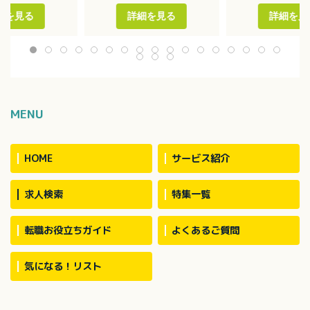
介助
介助
換 など
・レクリエーション
・レクリエーショ
細を見る
詳細を見る
詳細を見
・送迎業務（軽自動車もしく
・リハビリ補助
はキャラバン）※送迎エリア
・シーツ交換等の
は、城北、城西が中心（遠く
・入居者層：介護度
て和気、石手あたり）
※スタッフ40名で
・平均介護度：2.0程度
ます。
MENU
HOME
サービス紹介
求人検索
特集一覧
転職お役立ちガイド
よくあるご質問
気になる！リスト