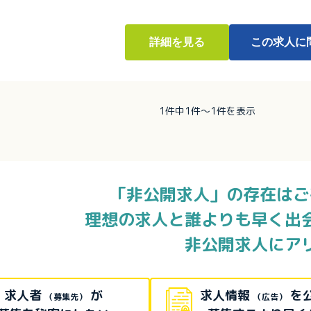
詳細
を見る
この求人に
1件中1件～1件を表示
「非公開求人」の存在はご
理想の求人と誰よりも早く出
非公開求人にア
求人者
が
求人情報
を
（募集先）
（広告）