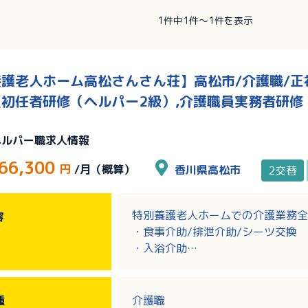
1件中1件～1件を表示
護老人ホーム高松さんさん荘】高松市/介護職/正社員
初任者研修（ヘルパー2級）,介護職員実務者研修
ヘルパー職求人情報
66,300
円
/月（概算）
香川県高松市
2交替
特別養護老人ホームでの介護業務全
容
・食事介助/排泄介助/シーツ交換
・入浴介助
・調理 無
・レクリエーション 有
・外出レク 有
種
介護職