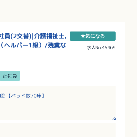
(2交替)|介護福祉士,
★気になる
（ヘルパー1級）/残業な
求人No.45469
正社員
般 【ベッド数70床】