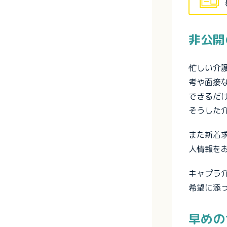
非公開
忙しい介
考や面接
できるだ
そうした
また新着
人情報を
キャプラ
希望に添
早めの