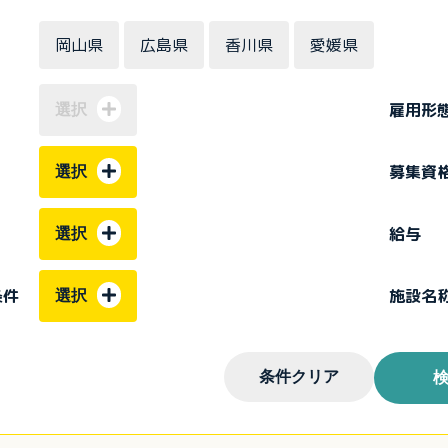
岡山県
広島県
香川県
愛媛県
雇用形
選択
募集資
選択
給与
選択
条件
施設名
選択
条件クリア