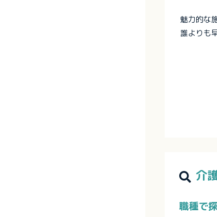
魅力的な
誰よりも
介
職種で