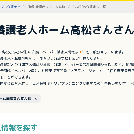
ャプラ介護ナビ
”特別養護老人ホーム高松さんさん荘”の介護求人一覧
養護老人ホーム高松さんさん
ム高松さんさん荘”の介護・ヘルパー職求人情報は
1件
を一般公開しています。
護求人・転職情報なら「キャプラ介護ナビ」にお任せください。
愛媛などの介護求人情報が満載！介護・ヘルパー系の希望職種から探したり、勤務
者研修（ヘルパー2級）、介護支援専門員（ケアマネージャー）、主任介護支援専
ることができます。
開する総合人材サービス会社キャリアプランニングがあなたの仕事探しをサポート
ーム高松さんさん荘 ×
人情報を探す