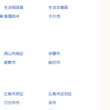
生活相談員
生活支援員
補
看護助手
その他
岡山市南区
赤磐市
倉敷市
総社市
広島市西区
広島市佐伯区
廿日市市
呉市