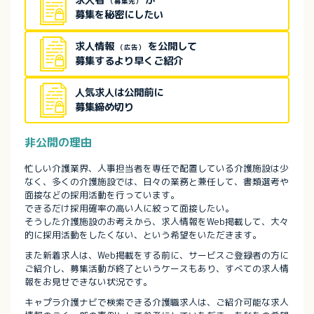
求人者
が
（募集先）
募集を秘密にしたい
求人情報
を公開して
（広告）
募集するより早くご紹介
人気求人は公開前に
募集締め切り
非公開の理由
忙しい介護業界、人事担当者を専任で配置している介護施設は少
なく、多くの介護施設では、日々の業務と兼任して、書類選考や
面接などの採用活動を行っています。
できるだけ採用確率の高い人に絞って面接したい。
そうした介護施設のお考えから、求人情報をWeb掲載して、大々
的に採用活動をしたくない、という希望をいただきます。
また新着求人は、Web掲載をする前に、サービスご登録者の方に
ご紹介し、募集活動が終了というケースもあり、すべての求人情
報をお見せできない状況です。
キャプラ介護ナビで検索できる介護職求人は、ご紹介可能な求人