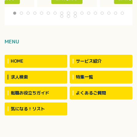
体的介護
・レクリエーショ
※食事は業者が調理
換
※利用者の多くは日中デイサ
の介助等
ービスを利用
常時8人程度の職員
す
MENU
HOME
サービス紹介
求人検索
特集一覧
転職お役立ちガイド
よくあるご質問
気になる！リスト