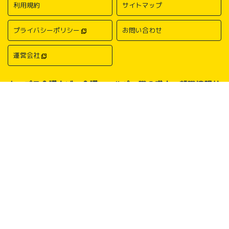
利用規約
サイトマップ
プライバシーポリシー
お問い合わせ
運営会社
キャプラ介護ナビ－介護・ヘルパー職の求人・転職情報サ
イトについて
中国・四国地方の介護求人・転職情報なら「キャプラ介護ナビ」にお任
せください。岡山・広島・香川・愛媛などの介護求人情報が満載！介
護・ヘルパー系の希望職種から探したり、勤務地・地域から探したり、
介護福祉士や介護職員実務者研修（ヘルパー1級）、介護職員初任者研
修（ヘルパー2級）、介護支援専門員（ケアマネージャー）、主任介護
支援専門員（主任ケアマネージャー）、社会福祉士、社会福祉主事任用
などの保有資格から探したりすることができます。中国・四国地方に展
開する総合人材サービス会社キャリアプランニングがあなたの仕事探し
をサポートいたします。