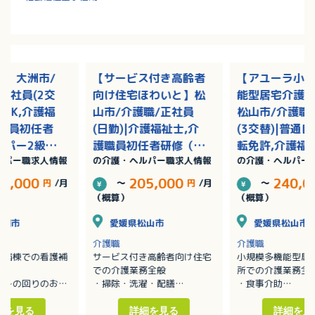
院】大洲市/
【サービス付き高齢者
【アユーラ小
正社員(2交
向け住宅ほわいと】松
能型居宅介護
格OK,介護福
山市/介護職/正社員
松山市/介護職
護職員初任者
(日勤)|介護福祉士,介
(3交替)|普通
パー2級）,
護職員初任者研修（ヘ
転免許,介護福
ルパー職求人情報
の介護・ヘルパー職求人情報
の介護・ヘルパー
実務者研修
ルパー2級）,介護職員
護職員初任者
ー1級）/完全
実務者研修（ヘルパー
ルパー2級）,
71,000
205,000
240,0
円
/月
～
円
/月
～
1級）/完全週休二日
実務者研修（
（概算）
（概算）
1級）/完全週
大洲市
愛媛県松山市
愛媛県松山市
介護職
介護職
の病棟での看護補
サービス付き高齢者向け住宅
小規模多機能型居
での介護業務全般
所での介護業務全
の身の回りのお世
・掃除・洗濯・配膳
・食事介助
のサポートに従事
・朝・夕の食事時の手助け
・入浴介助
きます。
・介護度の重い利用者への身
・排泄介助
細を見る
詳細を見る
詳細を見