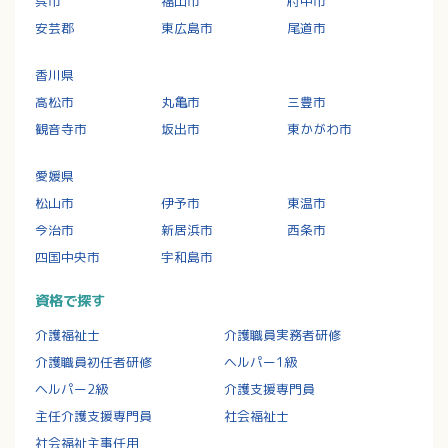
呉市
福山市
府中市
安芸郡
東広島市
尾道市
香川県
高松市
丸亀市
三豊市
観音寺市
坂出市
東かがわ市
愛媛県
松山市
伊予市
東温市
今治市
新居浜市
西条市
四国中央市
宇和島市
資格で探す
介護福祉士
介護職員実務者研修
介護職員初任者研修
ヘルパー1級
ヘルパー2級
介護支援専門員
主任介護支援専門員
社会福祉士
社会福祉主事任用