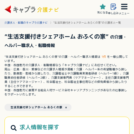
気になる
申し込み
メニュー
介護求人・転職のキャプラ介護ナビ
”生活支援付きシェアホーム おふくの家”の介護求人一覧
”生活支援付きシェアホーム おふくの家”
の介護・
ヘルパー職求人・転職情報
”生活支援付きシェアホーム おふくの家”の介護・ヘルパー職求人情報は
1件
を一般公開して
います。
中国・四国地方の介護求人・転職情報なら「キャプラ介護ナビ」にお任せください。
岡山・広島・香川・愛媛などの介護求人情報が満載！介護・ヘルパー系の希望職種から探し
たり、勤務地・地域から探したり、介護福祉士や介護職員実務者研修（ヘルパー1級）、介護
職員初任者研修（ヘルパー2級）、介護支援専門員（ケアマネージャー）、主任介護支援専門
員（主任ケアマネージャー）、社会福祉士、社会福祉主事任用などの保有資格から探したり
することができます。
中国・四国地方に展開する総合人材サービス会社キャリアプランニングがあなたの仕事探し
をサポートいたします。
生活支援付きシェアホーム おふくの家 ×
求人情報を探す