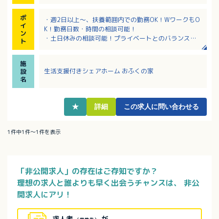
ポ
・週2日以上～、扶養範囲内での勤務OK！WワークもO
イ
K！勤務日数・時間の相談可能！
ン
・土日休みの相談可能！プライベートとのバランスも
ト
取りやすい！
・定年70歳で長く勤務することができます！
施
・経験豊富な職員から、しっかりとした教育体制・研
生活支援付きシェアホーム おふくの家
設
修制度がございます！
名
・JR伊予市駅から徒歩約10分で、公共交通通勤も可能
です！
★
詳細
この求人に問い合わせる
1件中1件～1件を表示
「非公開求人」の存在はご存知ですか？
理想の求人と誰よりも早く出会うチャンスは、
非公
開求人にアリ！