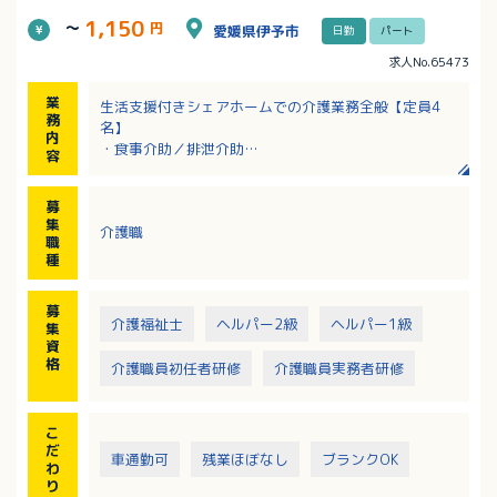
1,150
～
円
愛媛県伊予市
日勤
パート
求人No.65473
業
生活支援付きシェアホームでの介護業務全般【定員4
務
名】
内
・食事介助／排泄介助
容
・調理：調理パートさんと2名で作成します。
・記録：紙
募
※入浴介助はありません（外部の訪問介護を利用）
集
介護職
施設でも自宅でもない第3の選択肢として2021年5月に
職
開設致しました、生活支援付きシェアホームです。
種
募
介護福祉士
ヘルパー2級
ヘルパー1級
集
資
格
介護職員初任者研修
介護職員実務者研修
こ
だ
車通勤可
残業ほぼなし
ブランクOK
わ
り