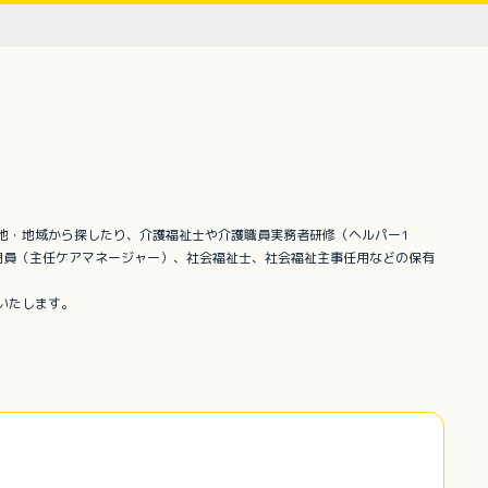
地・地域から探したり、介護福祉士や介護職員実務者研修（ヘルパー1
門員（主任ケアマネージャー）、社会福祉士、社会福祉主事任用などの保有
いたします。