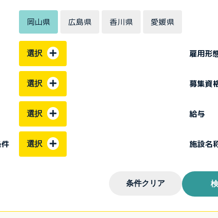
岡山県
広島県
香川県
愛媛県
雇用形
選択
募集資
選択
給与
選択
条件
施設名
選択
条件クリア