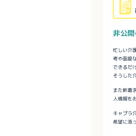
非公開
忙しい介
考や面接
できるだ
そうした
また新着
人情報を
キャプラ
希望に添