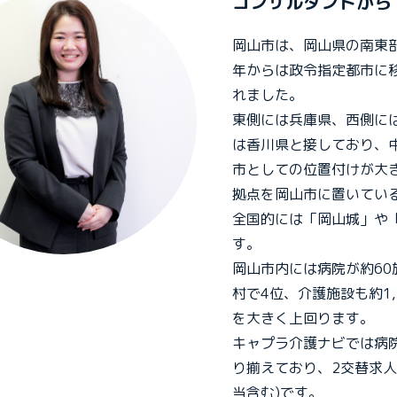
コンサルタントから
岡山市は、岡山県の南東部
年からは政令指定都市に
れました。
東側には兵庫県、西側に
は香川県と接しており、
市としての位置付けが大
拠点を岡山市に置いてい
全国的には「岡山城」や
す。
岡山市内には病院が約60
村で4位、介護施設も約1
を大きく上回ります。
キャプラ介護ナビでは病
り揃えており、2交替求人
当含む)です。