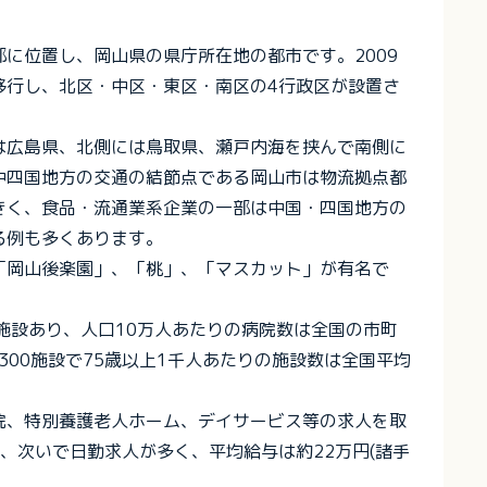
に位置し、岡山県の県庁所在地の都市です。2009
移行し、北区・中区・東区・南区の4行政区が設置さ
は広島県、北側には鳥取県、瀬戸内海を挟んで南側に
中四国地方の交通の結節点である岡山市は物流拠点都
きく、食品・流通業系企業の一部は中国・四国地方の
る例も多くあります。
「岡山後楽園」、「桃」、「マスカット」が有名で
施設あり、人口10万人あたりの病院数は全国の市町
,300施設で75歳以上1千人あたりの施設数は全国平均
院、特別養護老人ホーム、デイサービス等の求人を取
、次いで日勤求人が多く、平均給与は約22万円(諸手