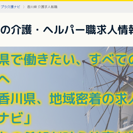
ャプラ介護ナビ
香川県 介護求人転職
の介護・ヘルパー職求人情
県で働きたい、すべて
へ
香川県、地域密着の求
ナビ」