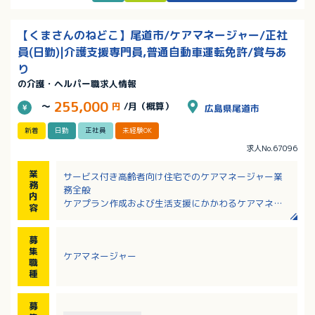
【くまさんのねどこ】尾道市/ケアマネージャー/正社
員(日勤)|介護支援専門員,普通自動車運転免許/賞与あ
り
の介護・ヘルパー職求人情報
255,000
～
円
/月（概算）
広島県尾道市
新着
日勤
正社員
未経験OK
求人No.67096
業
サービス付き高齢者向け住宅でのケアマネージャー業
務
務全般
内
ケアプラン作成および生活支援にかかわるケアマネ業
容
務を行っていただきます。
・アセスメント、ケアプラン作成、見直し
募
・ご家族、医療機関、関係機関との連携
集
ケアマネージャー
・サービス調整（訪問介護、通所介護、訪問看護、福
職
祉用具など）
種
・食事、排せつ、入浴などの日常生活のサポート
・見守り、声掛け、移動のサポート
募
・必要に応じて外部サービス利用時のサポート