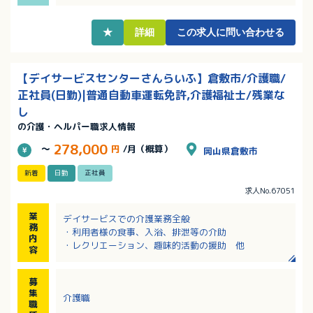
・月3日の希望休取得可能！プライベートの予定が立て
やすい！
★
詳細
この求人に問い合わせる
【デイサービスセンターさんらいふ】倉敷市/介護職/
正社員(日勤)|普通自動車運転免許,介護福祉士/残業な
し
の介護・ヘルパー職求人情報
278,000
～
円
/月（概算）
岡山県倉敷市
新着
日勤
正社員
求人No.67051
業
デイサービスでの介護業務全般
務
・利用者様の食事、入浴、排泄等の介助
内
・レクリエーション、趣味的活動の援助 他
容
募
集
介護職
職