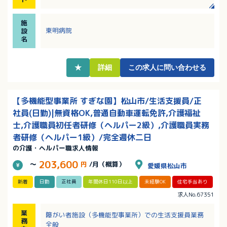
・幅広い年齢層の職員が活躍中！男性も半数近くの方
が活躍中です！
施
・全員に住宅手当の支給あり（賃貸・戸建て問わ
東明病院
設
ず）！該当者には資格手当、扶養手当の支給など福利
名
厚生充実！
・増員募集なので先輩スタッフから丁寧に教えていた
だける環境です
★
詳細
この求人に問い合わせる
・定年は65歳で長く働ける環境があります！
【多機能型事業所 すぎな園】松山市/生活支援員/正
社員(日勤)|無資格OK,普通自動車運転免許,介護福祉
士,介護職員初任者研修（ヘルパー2級）,介護職員実務
者研修（ヘルパー1級）/完全週休二日
の介護・ヘルパー職求人情報
203,600
～
円
/月（概算）
愛媛県松山市
新着
日勤
正社員
年間休日110日以上
未経験OK
住宅手当あり
求人No.67351
業
障がい者施設（多機能型事業所）での生活支援員業務
務
全般