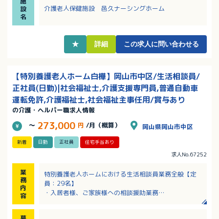
施
K！資格取得支援制度あり！
介護老人保健施設 邑久ナーシングホーム
設
・ブランクがある方、復職を目指している方も歓迎！
名
・該当者には住宅手当や家族手当など各種手当支給あ
り！
★
詳細
この求人に問い合わせる
【特別養護老人ホーム白樺】岡山市中区/生活相談員/
正社員(日勤)|社会福祉士,介護支援専門員,普通自動車
運転免許,介護福祉士,社会福祉主事任用/賞与あり
の介護・ヘルパー職求人情報
273,000
～
円
/月（概算）
岡山県岡山市中区
新着
日勤
正社員
住宅手当あり
求人No.67252
業
特別養護老人ホームにおける生活相談員業務全般【定
務
員：29名】
内
・入居者様、ご家族様への相談援助業務
容
・契約業務
・外部、各関係機関との連絡調整 等
募