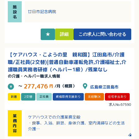
・勤続リフレッシュ休暇あり！
施
・単身寮完備！
廿日市記念病院
設
名
★
詳細
この求人に問い合わせる
【ケアハウス・こようの里 親和園】江田島市/介護
職/正社員(2交替)|普通自動車運転免許,介護福祉士,介
護職員実務者研修（ヘルパー1級）/残業なし
の介護・ヘルパー職求人情報
277,476
～
円
/月（概算）
広島県江田島市
新着
2交替
正社員
資格取得支援あり
未経験OK
住宅手当あり
求人No.67590
業
ケアハウスでの介護業務全般
務
・食事、入浴、排泄、身体介護、室内清掃などの生活
内
介護
容
・行事の立案および実施