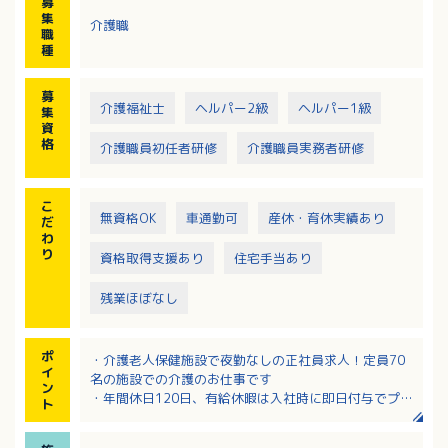
募
・記録 等
集
介護職
職
種
募
介護福祉士
ヘルパー2級
ヘルパー1級
集
資
格
介護職員初任者研修
介護職員実務者研修
こ
無資格OK
車通勤可
産休・育休実績あり
だ
わ
り
資格取得支援あり
住宅手当あり
残業ほぼなし
ポ
・介護老人保健施設で夜勤なしの正社員求人！定員70
イ
名の施設での介護のお仕事です
ン
・年間休日120日、有給休暇は入社時に即日付与でプラ
ト
イベートも充実！
・介護の経験がある方であれば無資格の方もご応募O