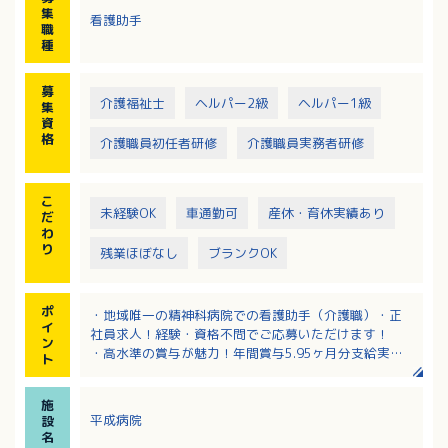
・シーツ交換
集
看護助手
・身支度等の介助等
職
※4病棟を常時8人程度の職員で対応します
種
募
介護福祉士
ヘルパー2級
ヘルパー1級
集
資
格
介護職員初任者研修
介護職員実務者研修
こ
未経験OK
車通勤可
産休・育休実績あり
だ
わ
り
残業ほぼなし
ブランクOK
ポ
・地域唯一の精神科病院での看護助手（介護職）・正
イ
社員求人！経験・資格不問でご応募いただけます！
ン
・高水準の賞与が魅力！年間賞与5.95ヶ月分支給実績
ト
あり！
・夜勤のある病棟は4病棟のうち認知症病棟のみです。
施
夜勤が出来ない方もご応募OK！
平成病院
設
・年間休日は123日！法人の平均有給取得率95％！ワ
名
ークライフバランスもとれる働き方！