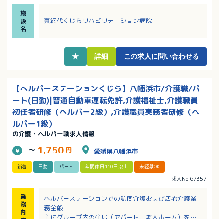
迎！
施
・住宅手当、家族手当、保育加算など各種手当充実！
真網代くじらリハビリテーション病院
設
名
★
詳細
この求人に問い合わせる
【ヘルパーステーションくじら】八幡浜市/介護職/パ
ート(日勤)|普通自動車運転免許,介護福祉士,介護職員
初任者研修（ヘルパー2級）,介護職員実務者研修（ヘ
ルパー1級）
の介護・ヘルパー職求人情報
1,750
～
円
愛媛県八幡浜市
新着
日勤
パート
年間休日110日以上
未経験OK
求人No.67357
業
ヘルパーステーションでの訪問介護および居宅介護業
務
務全般
内
主にグループ内の住居（アパート、老人ホーム）を訪