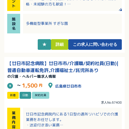
ン
格・未経験の方も歓迎！
ト
・有給消化率80％以上！年末年始、夏季休暇、GW休暇
あり！
施
・昇給・賞与制度のほか、退職金制度や財形貯蓄制度
多機能型事業所 すぎな園
設
などもあり安心！
名
・年間賞与4.4ヶ月分支給（前年実績）！該当者には扶
養手当・住宅手当あり！
★
詳細
この求人に問い合わせる
【廿日市記念病院】廿日市市/介護職/契約社員(日勤)|
普通自動車運転免許,介護福祉士/託児所あり
の介護・ヘルパー職求人情報
1,500
～
円
広島県廿日市市
新着
日勤
契約社員
求人No.67408
業
廿日市記念病院内にある1日型の通所リハビリでの介護
務
業務をお任せします。
内
・送迎付き添い業務
容