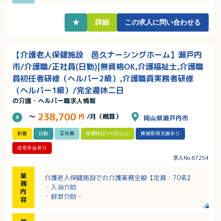
・有給も入職1ヶ月後に付与されます！
・遅出手当あり！該当者には家族手当あり！
★
詳細
この求人に問い合わせる
【介護老人保健施設 邑久ナーシングホーム】瀬戸内
市/介護職/正社員(日勤)|無資格OK,介護福祉士,介護職
員初任者研修（ヘルパー2級）,介護職員実務者研修
（ヘルパー1級）/完全週休二日
の介護・ヘルパー職求人情報
238,700
～
円
/月（概算）
岡山県瀬戸内市
新着
日勤
正社員
年間休日110日以上
資格取得支援あり
住宅手当あり
求人No.67254
業
介護老人保健施設での介護業務全般【定員：70名】
務
・入浴介助
内
・排泄介助
容
・食事介助
・レクリエーション