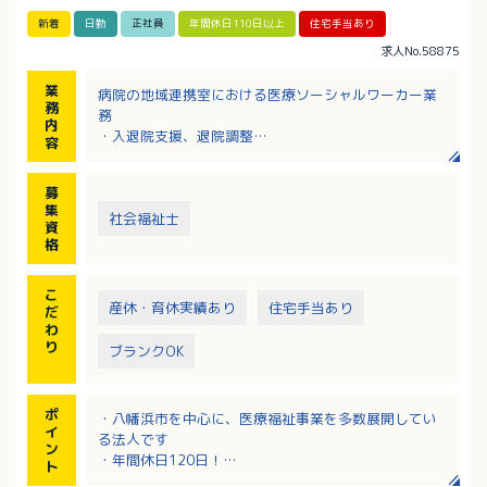
新着
日勤
正社員
年間休日110日以上
住宅手当あり
求人No.58875
業
病院の地域連携室における医療ソーシャルワーカー業
務
務
内
・入退院支援、退院調整
容
・入退院に関する相談業務
・関係機関との連携・調整（グループ内施設、ケアマ
募
ネージャー、行政機関、転院先など）
集
・カンファレンスへの参加
社会福祉士
資
格
こ
産休・育休実績あり
住宅手当あり
だ
わ
り
ブランクOK
ポ
・八幡浜市を中心に、医療福祉事業を多数展開してい
イ
る法人です
ン
・年間休日120日！
ト
・高速代、全額支給で遠方から通勤される方も応募歓