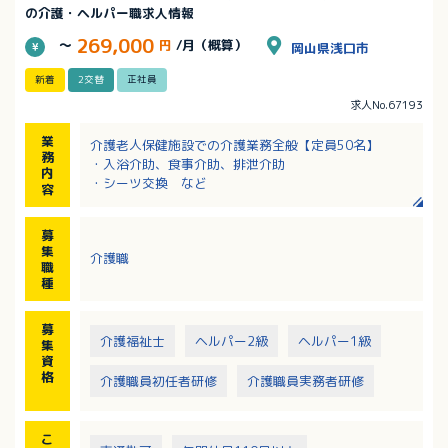
の介護・ヘルパー職求人情報
269,000
～
円
/月（概算）
岡山県浅口市
新着
2交替
正社員
求人No.67193
業
介護老人保健施設での介護業務全般【定員50名】
務
・入浴介助、食事介助、排泄介助
内
・シーツ交換 など
容
募
集
介護職
職
種
募
介護福祉士
ヘルパー2級
ヘルパー1級
集
資
格
介護職員初任者研修
介護職員実務者研修
こ