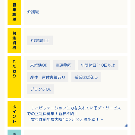
募
集
介護職
職
種
募
集
介護福祉士
資
格
こ
未経験OK
車通勤可
年間休日110日以上
だ
わ
り
産休・育休実績あり
残業ほぼなし
ブランクOK
ポ
・リハビリテーションに力を入れているデイサービス
イ
での正社員募集！経験不問！
ン
・賞与は前年度実績4.0ヶ月分と高水準！
ト
・勤務は08：30～17：30！残業ほぼなしでプライベ
ートも充実！
施