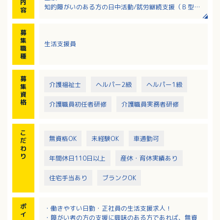
内
知的障がいのある方の日中活動/就労継続支援（Ｂ型）
容
の支援を行います。
・生活・余暇及び軽作業
募
・入浴見守り（着脱介助あり）
集
生活支援員
・送迎（エリア：松山市内）
職
※40名程度の利用者様がいます
種
※送迎車両はすべてAT車です（ハイエース10人乗り、
ステップワゴン8人乗りなど）
募
介護福祉士
ヘルパー2級
ヘルパー1級
集
資
格
介護職員初任者研修
介護職員実務者研修
こ
無資格OK
未経験OK
車通勤可
だ
わ
り
年間休日110日以上
産休・育休実績あり
住宅手当あり
ブランクOK
ポ
・働きやすい日勤・正社員の生活支援求人！
イ
・障がい者の方の支援に興味のある方であれば、無資