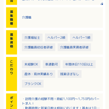
容
問していただきます
・家事援助
募
・身体介助 等
集
介護職
職
種
募
介護福祉士
ヘルパー2級
ヘルパー1級
集
資
格
介護職員初任者研修
介護職員実務者研修
こ
未経験OK
車通勤可
年間休日110日以上
だ
わ
り
産休・育休実績あり
残業ほぼなし
ブランクOK
ポ
・訪問介護の経験不問！時給1,100円～1,750円のパー
イ
ト求人！
ン
・勤務時間と就業日数は相談に応じます！基本は1日4