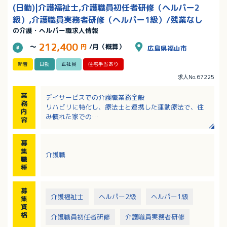
(日勤)|介護福祉士,介護職員初任者研修（ヘルパー2
級）,介護職員実務者研修（ヘルパー1級）/残業なし
の介護・ヘルパー職求人情報
212,400
～
円
/月（概算）
広島県福山市
新着
日勤
正社員
住宅手当あり
求人No.67225
業
デイサービスでの介護職業務全般
務
リハビリに特化し、療法士と連携した運動療法で、住
内
み慣れた家での
容
「できる」を増やす包括的支援を行います。
募
【主な業務内容】
集
介護職
・自立支援：集団体操・脳トレの実施、マシントレー
職
ニングの補助
種
・個別ケア：お身体状況に合わせた食事・入浴・排泄
介助
募
・健康管理：バイタルチェック、日々の状況記録
介護福祉士
ヘルパー2級
ヘルパー1級
集
※リハビリ職など各分野の専門職と連携し、多角的な
資
視点で包括的にご利用者様を支援します。
格
介護職員初任者研修
介護職員実務者研修