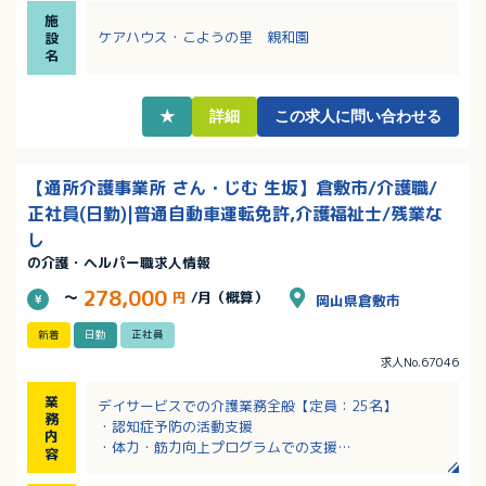
の身体負担軽減を図っています！
施
・経験不問で入社後にステップアップを目指せる資格
ケアハウス・こようの里 親和園
設
取得支援制度あり！
名
・入職後すぐに有給休暇が2日付与！プライベートと両
立しやすい職場！
★
詳細
この求人に問い合わせる
【通所介護事業所 さん・じむ 生坂】倉敷市/介護職/
正社員(日勤)|普通自動車運転免許,介護福祉士/残業な
し
の介護・ヘルパー職求人情報
278,000
～
円
/月（概算）
岡山県倉敷市
新着
日勤
正社員
求人No.67046
業
デイサービスでの介護業務全般【定員：25名】
務
・認知症予防の活動支援
内
・体力・筋力向上プログラムでの支援
容
・リハビリテーション補助 等