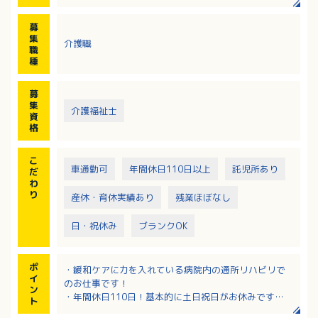
・食事・服薬・排泄・入浴介助など
・その他通所リハビリ業務全般
募
※送迎車：ノア、ハイエース
集
介護職
※1日平均利用者数：約30名
職
種
募
集
介護福祉士
資
格
こ
車通勤可
年間休日110日以上
託児所あり
だ
わ
り
産休・育休実績あり
残業ほぼなし
日・祝休み
ブランクOK
ポ
・緩和ケアに力を入れている病院内の通所リハビリで
イ
のお仕事です！
ン
・年間休日110日！基本的に土日祝日がお休みです
ト
・研修制度、福利厚生が充実した環境です！