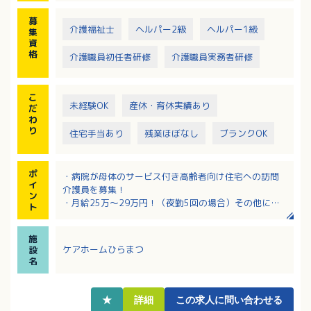
募
介護福祉士
ヘルパー2級
ヘルパー1級
集
資
格
介護職員初任者研修
介護職員実務者研修
こ
未経験OK
産休・育休実績あり
だ
わ
り
住宅手当あり
残業ほぼなし
ブランクOK
ポ
・病院が母体のサービス付き高齢者向け住宅への訪問
イ
介護員を募集！
ン
・月給25万～29万円！（夜勤5回の場合）その他にも
ト
家族手当・住宅手当・育児手当もあり
・賞与3.4ヶ月分実績あり！福利厚生充実！
施
・市内中心部でアクセスも良好！バスでも電車でも通
ケアホームひらまつ
設
勤可！
名
★
詳細
この求人に問い合わせる