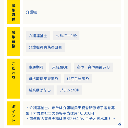
・社用車による病院での診察や外出（外食など）の送
募
迎
集
介護職
※バスリフト、センサーベッド設置により介護負担軽
職
減・安全移乗を推進
種
※社用車は全車AT車（軽ワゴン、普通商用バン）
募
介護福祉士
ヘルパー1級
集
資
格
介護職員実務者研修
こ
車通勤可
未経験OK
産休・育休実績あり
だ
わ
り
資格取得支援あり
住宅手当あり
残業ほぼなし
ブランクOK
ポ
・介護福祉士、または介護職員実務者研修修了者を募
イ
集！介護福祉士の資格手当は月10,000円！
ン
・前年度の賞与実績は年3回計4.6ヶ月分と高水準！
ト
・バスリフトやセンサーベッドを設置し、介護職の方