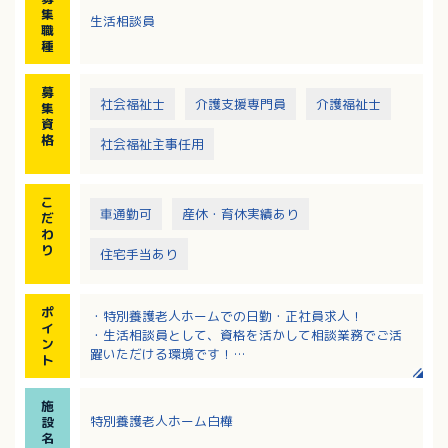
集
生活相談員
職
種
募
社会福祉士
介護支援専門員
介護福祉士
集
資
格
社会福祉主事任用
こ
車通勤可
産休・育休実績あり
だ
わ
り
住宅手当あり
ポ
・特別養護老人ホームでの日勤・正社員求人！
イ
・生活相談員として、資格を活かして相談業務でご活
ン
躍いただける環境です！
ト
・広いウッドデッキがあり、自然と触れ合える明るい
施設です
施
・固定手当込み月給205,000円～273,000円！該当者
特別養護老人ホーム白樺
設
には住宅手当支給あり！
名