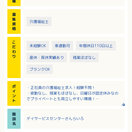
種
募
集
介護福祉士
資
格
こ
未経験OK
車通勤可
年間休日110日以上
だ
わ
り
産休・育休実績あり
残業ほぼなし
ブランクOK
ポ
・正社員の介護福祉士求人！経験不問！
イ
・夜勤なし、残業もほぼなし、日曜日が固定休みなの
ン
でプライベートとも両立しやすい環境！
ト
・特別手当・処遇手当など毎月の手当充実！
・クリニック併設！医師やグループ施設の多職種と連
施
携体制があり安心！
デイサービスセンターさんらいふ
設
・上限65歳までの再雇用制度もあり、長くご活躍いた
名
だける職場です