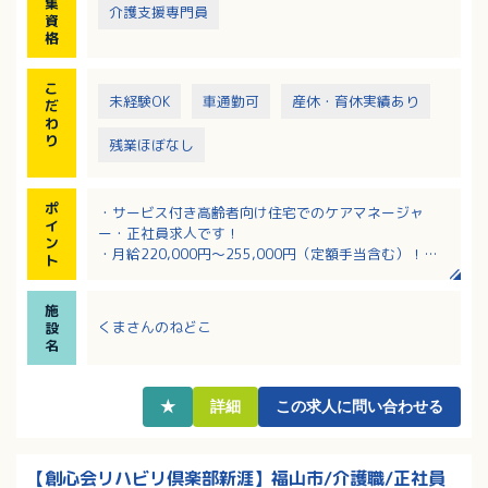
集
介護支援専門員
資
格
こ
未経験OK
車通勤可
産休・育休実績あり
だ
わ
り
残業ほぼなし
ポ
・サービス付き高齢者向け住宅でのケアマネージャ
イ
ー・正社員求人です！
ン
・月給220,000円～255,000円（定額手当含む）！
ト
・時間外労働は月平均2時間と少なめです！
・経験不問！介護支援専門員の資格を生かせます
施
・今回は増員募集です
くまさんのねどこ
設
名
★
詳細
この求人に問い合わせる
【創心会リハビリ倶楽部新涯】福山市/介護職/正社員