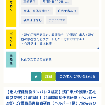
車通勤可
年間休日110日以上
だ
わ
り
産休・育休実績あり
住宅手当あり
残業ほぼなし
ブランクOK
ポ
・認知症専門病院での看護助手（介護職）求人！認知
イ
症の患者さんをサポートしたい方におすすめ！
ン
・介護福祉士資格必須
ト
・有給休暇は1時間単位で取得可能！
・医師、看護師など多職種と連携してチームで患者さ
施
んやご家族のケアに取り組まれています
岡山ひだまりの里病院
設
・定年が65歳で安定して長く働き続けられる環境で
名
す！
★
詳細
この求人に問い合わせる
【老人保健施設サンパレス桃花】浅口市/介護職/正社
員(2交替)|介護福祉士,介護職員初任者研修（ヘルパー
2級）,介護職員実務者研修（ヘルパー1級）/賞与あり