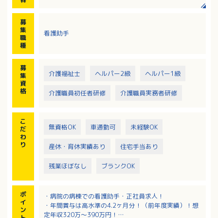
※45人の患者様を10～12名のスタッフで対応していま
す
募
集
看護助手
職
種
募
介護福祉士
ヘルパー2級
ヘルパー1級
集
資
格
介護職員初任者研修
介護職員実務者研修
こ
無資格OK
車通勤可
未経験OK
だ
わ
り
産休・育休実績あり
住宅手当あり
残業ほぼなし
ブランクOK
ポ
・病院の病棟での看護助手・正社員求人！
イ
・年間賞与は高水準の4.2ヶ月分！（前年度実績）！想
ン
定年収320万～390万円！
ト