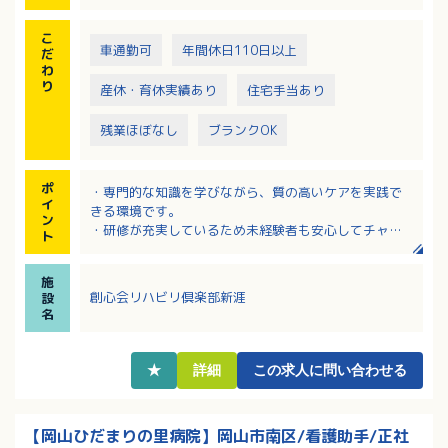
こ
車通勤可
年間休日110日以上
だ
わ
り
産休・育休実績あり
住宅手当あり
残業ほぼなし
ブランクOK
ポ
・専門的な知識を学びながら、質の高いケアを実践で
イ
きる環境です。
ン
・研修が充実しているため未経験者も安心してチャレ
ト
ンジできます。
・チーム力が高く、子育て世代も互いに協力し合える
施
温かい職場です。
創心会リハビリ倶楽部新涯
設
・資格取得制度あり（初任者研修・実務者研修等）ス
名
キルアップ可能です。
★
詳細
この求人に問い合わせる
【岡山ひだまりの里病院】岡山市南区/看護助手/正社