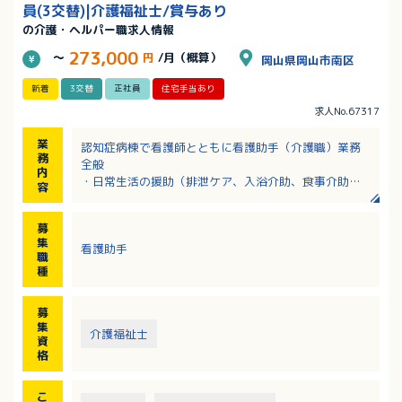
員(3交替)|介護福祉士/賞与あり
の介護・ヘルパー職求人情報
273,000
～
円
/月（概算）
岡山県岡山市南区
新着
3交替
正社員
住宅手当あり
求人No.67317
業
認知症病棟で看護師とともに看護助手（介護職）業務
務
全般
内
・日常生活の援助（排泄ケア、入浴介助、食事介助）
容
・認知症高齢者への生活環境調整
・レクリエーションの企画運営
募
※病床数：180床／2階病棟：精神療養病棟（60床）、
集
看護助手
3階病棟：認知症治療病棟入院料1（60床）、
職
4階病棟：認知症治療病棟入院料1（60床）
種
募
集
介護福祉士
資
格
こ