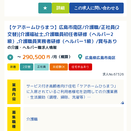
★
詳細
この求人に問い合わせる
【ケアホームひらまつ】広島市南区/介護職/正社員(2
交替)|介護福祉士,介護職員初任者研修（ヘルパー2
級）,介護職員実務者研修（ヘルパー1級）/賞与あり
の介護・ヘルパー職求人情報
290,500
～
円
/月（概算）
広島県広島市南区
新着
2交替
正社員
未経験OK
住宅手当あり
求人No.67326
業
サービス付き高齢者向け住宅「ケアホームひらまつ」
務
に入居されているご利用者様宅を訪問しての介護業務
内
・生活援助（調理、掃除、洗濯等）
容
・身体介護（入浴、排泄、食事等の介助）
・実費サービスの提供 など
募
集
介護職
職
種