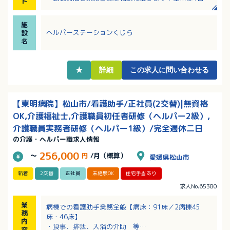
ト
～5時間勤務ですが、1時間からでも可能！
・八幡浜市を中心に医療・介護・福祉に関する多彩な
施
事業を展開しているグループです
ヘルパーステーションくじら
設
・研修制度充実！未経験の方もしっかりサポートして
名
いただけます！
★
詳細
この求人に問い合わせる
【東明病院】松山市/看護助手/正社員(2交替)|無資格
OK,介護福祉士,介護職員初任者研修（ヘルパー2級）,
介護職員実務者研修（ヘルパー1級）/完全週休二日
の介護・ヘルパー職求人情報
256,000
～
円
/月（概算）
愛媛県松山市
新着
2交替
正社員
未経験OK
住宅手当あり
求人No.65380
業
病棟での看護助手業務全般【病床：91床／2病棟45
務
床・46床】
内
・食事、排泄、入浴の介助 等
容