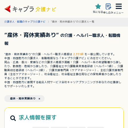
気になる
申し込み
メニュー
介護求人・転職のキャプラ介護ナビ
”産休・育休実績あり”の介護求人一覧
”産休・育休実績あり”
の介護・ヘルパー職求人・転職情
報
”産休・育休実績あり”の介護・ヘルパー職求人情報は
2,351件
を一般公開しています。
中国・四国地方の介護求人・転職情報なら「キャプラ介護ナビ」にお任せください。
岡山・広島・香川・愛媛などの介護求人情報が満載！介護・ヘルパー系の希望職種から探し
たり、勤務地・地域から探したり、介護福祉士や介護職員実務者研修（ヘルパー1級）、介護
職員初任者研修（ヘルパー2級）、介護支援専門員（ケアマネージャー）、主任介護支援専門
員（主任ケアマネージャー）、社会福祉士、社会福祉主事任用などの保有資格から探したり
することができます。
中国・四国地方に展開する総合人材サービス会社キャリアプランニングがあなたの仕事探し
をサポートいたします。
産休・育休実績あり ×
求人情報を探す