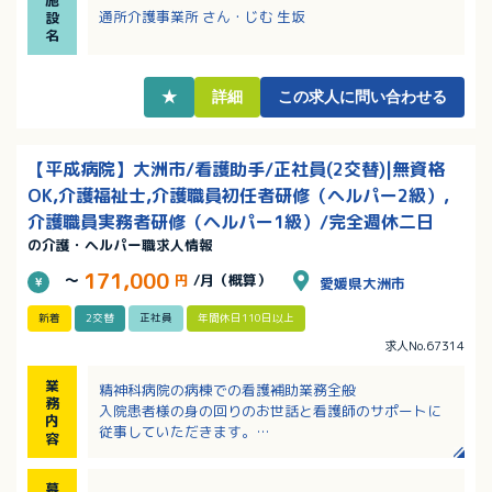
・看護・リハビリ職と連携しながら、介護福祉士とし
通所介護事業所 さん・じむ 生坂
設
て利用者様の自立支援に関われます！
名
★
詳細
この求人に問い合わせる
【平成病院】大洲市/看護助手/正社員(2交替)|無資格
OK,介護福祉士,介護職員初任者研修（ヘルパー2級）,
介護職員実務者研修（ヘルパー1級）/完全週休二日
の介護・ヘルパー職求人情報
171,000
～
円
/月（概算）
愛媛県大洲市
新着
2交替
正社員
年間休日110日以上
求人No.67314
業
精神科病院の病棟での看護補助業務全般
務
入院患者様の身の回りのお世話と看護師のサポートに
内
従事していただきます。
容
・食事
・入浴
募