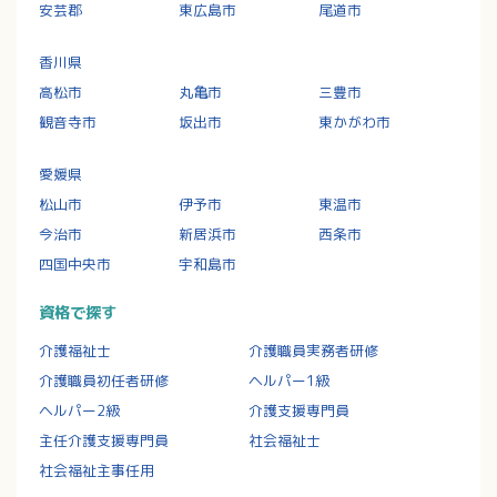
安芸郡
東広島市
尾道市
香川県
高松市
丸亀市
三豊市
観音寺市
坂出市
東かがわ市
愛媛県
松山市
伊予市
東温市
今治市
新居浜市
西条市
四国中央市
宇和島市
資格で探す
介護福祉士
介護職員実務者研修
介護職員初任者研修
ヘルパー1級
ヘルパー2級
介護支援専門員
主任介護支援専門員
社会福祉士
社会福祉主事任用