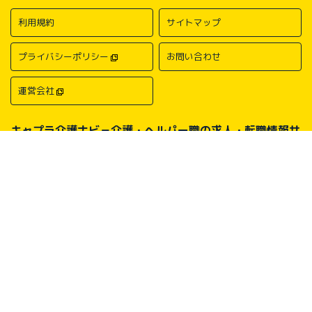
利用規約
サイトマップ
プライバシーポリシー
お問い合わせ
運営会社
キャプラ介護ナビ－介護・ヘルパー職の求人・転職情報サ
イトについて
中国・四国地方の介護求人・転職情報なら「キャプラ介護ナビ」にお任
せください。岡山・広島・香川・愛媛などの介護求人情報が満載！介
護・ヘルパー系の希望職種から探したり、勤務地・地域から探したり、
介護福祉士や介護職員実務者研修（ヘルパー1級）、介護職員初任者研
修（ヘルパー2級）、介護支援専門員（ケアマネージャー）、主任介護
支援専門員（主任ケアマネージャー）、社会福祉士、社会福祉主事任用
などの保有資格から探したりすることができます。中国・四国地方に展
開する総合人材サービス会社キャリアプランニングがあなたの仕事探し
をサポートいたします。