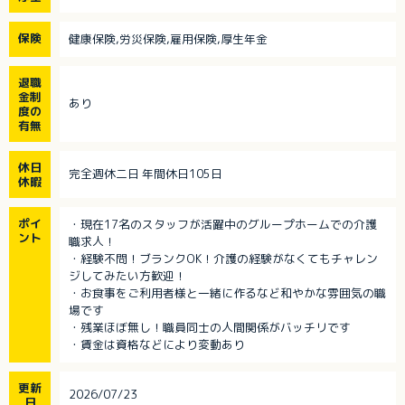
保険
健康保険,労災保険,雇用保険,厚生年金
退職
金制
あり
度の
有無
休日
完全週休二日 年間休日105日
休暇
ポイ
・現在17名のスタッフが活躍中のグループホームでの介護
ント
職求人！
・経験不問！ブランクOK！介護の経験がなくてもチャレン
ジしてみたい方歓迎！
・お食事をご利用者様と一緒に作るなど和やかな雰囲気の職
場です
・残業ほぼ無し！職員同士の人間関係がバッチリです
・賃金は資格などにより変動あり
更新
2026/07/23
日