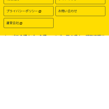
プライバシーポリシー
お問い合わせ
運営会社
キャプラ介護ナビ－介護・ヘルパー職の求人・転職情報サ
イトについて
中国・四国地方の介護求人・転職情報なら「キャプラ介護ナビ」にお任
せください。岡山・広島・香川・愛媛などの介護求人情報が満載！介
護・ヘルパー系の希望職種から探したり、勤務地・地域から探したり、
介護福祉士や介護職員実務者研修（ヘルパー1級）、介護職員初任者研
修（ヘルパー2級）、介護支援専門員（ケアマネージャー）、主任介護
支援専門員（主任ケアマネージャー）、社会福祉士、社会福祉主事任用
などの保有資格から探したりすることができます。中国・四国地方に展
開する総合人材サービス会社キャリアプランニングがあなたの仕事探し
をサポートいたします。