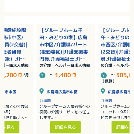
人保健施設陽
【グループホーム千
【グループホ
広島市中区/
田・みどりの家】広島
午・みどりの
社員(2交替)|
市中区/介護職/パート
市西区/介護職
初任者研修
(夜勤専従)|介護支援専
(2交替)|介護
2級）,介護
門員,介護福祉士,介護
員,介護福祉士
ルパー職求人情報
の介護・ヘルパー職求人情報
の介護・ヘルパー
者研修（ヘル
職員初任者研修（ヘル
員初任者研修
/賞与あり
パー2級）,介護職員実
ー2級）,介護
74,200
1,400
305,0
円
/月
～
円
～
務者研修（ヘルパー1
者研修（ヘルパ
（概算）
級）
級）/賞与あり
広島市中区
広島県広島市中区
広島県広島市
介護職
介護職
健施設での介護業
グループホーム入居者様への
グループホーム入
00名】
夜間の介護サービスをお任せ
ユニット：9名）
／排泄介助／入浴
します。
ビスを提供します
・移動や移乗、食事、入浴、
・移動や移乗、食
細を見る
詳細を見る
詳細を見
ーションの支援
排泄等の介助
排泄等の介助／見