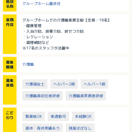
施設
グループホーム養命荘
名称
業務
グループホームでの介護職業務全般【定員：18名】
内容
・健康管理
・入浴介助、食事介助、排せつ介助
・レクレーション
・調理補助など
※17名のスタッフが活躍中
募集
介護職
職種
募集
介護福祉士
ヘルパー2級
ヘルパー1級
資格
介護職員初任者研修
介護職員実務者研修
こだ
無資格OK
車通勤可
未経験OK
わり
産休・育休実績あり
残業ほぼなし