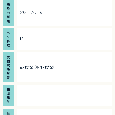
施
設
グループホーム
の
種
類
ベ
ッ
18
ド
数
受
動
喫
屋内禁煙（敷地内禁煙）
煙
対
策
職
場
可
見
学
駐