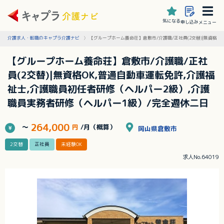
気になる
申し込み
メニュー
介護求人・転職のキャプラ介護ナビ
【グループホーム養命荘】倉敷市/介護職/正社員(2交替)|無資格O
【グループホーム養命荘】倉敷市/介護職/正社
員(2交替)|無資格OK,普通自動車運転免許,介護福
祉士,介護職員初任者研修（ヘルパー2級）,介護
職員実務者研修（ヘルパー1級）/完全週休二日
264,000
～
円
/月（概算）
岡山県倉敷市
2交替
正社員
未経験OK
求人No.64019