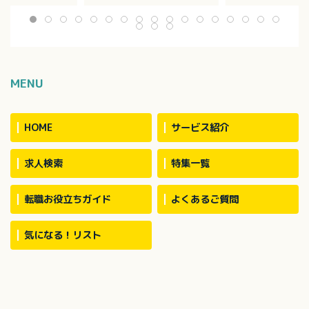
補助
・見守り
・ホーム内レクレ
換等の衛生管理
・介護記録作成（iPad操作）
催
：介護度1～5の方
※定員：2ユニット18名（1
・外出支援（外出
40名で対応してい
ユニット9名）
受診等）
・買い物（ご利用
代行／ホーム備品
・介護記録作成（i
MENU
・季節に応じた行
※社用車（軽AT車
お願いする場合あ
HOME
サービス紹介
求人検索
特集一覧
転職お役立ちガイド
よくあるご質問
気になる！リスト