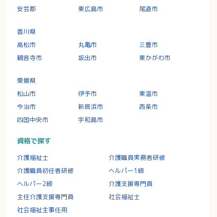
安芸郡
東広島市
尾道市
香川県
高松市
丸亀市
三豊市
観音寺市
坂出市
東かがわ市
愛媛県
松山市
伊予市
東温市
今治市
新居浜市
西条市
四国中央市
宇和島市
資格で探す
介護福祉士
介護職員実務者研修
介護職員初任者研修
ヘルパー1級
ヘルパー2級
介護支援専門員
主任介護支援専門員
社会福祉士
社会福祉主事任用