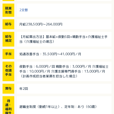
就業
2交替
形態
給与
月給238,500円～264,000円
給与
【月給算出方法】基本給+夜勤5回+精勤手当+介護福祉士手
補足
当（介護福祉士の場合）
手当
処遇改善手当：35,500円～41,000円／月
その
夜勤手当：6,000円／回 精勤手当：3,000円／月 介護福祉士
他諸
手当：10,000円／月 介護支援専門員手当：13,000円／月
手当
（計画作成担当者業務を担当した場合）
賞与
年2回
待
遇・
退職金制度（勤続1年以上）、定年制：あり（60歳）
福利
厚生