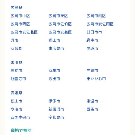
広島県
広島市中区
広島市東区
広島市南区
広島市西区
広島市佐伯区
広島市安佐南区
広島市安佐北区
広島市安芸区
廿日市市
呉市
福山市
府中市
安芸郡
東広島市
尾道市
香川県
高松市
丸亀市
三豊市
観音寺市
坂出市
東かがわ市
愛媛県
松山市
伊予市
東温市
今治市
新居浜市
西条市
四国中央市
宇和島市
資格で探す