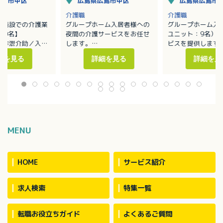
広島市中区
広島県広島市中区
広島県広島市
介護職
介護職
健施設での介護業
グループホーム入居者様への
グループホーム入
00名】
夜間の介護サービスをお任せ
ユニット：9名）
／排泄介助／入浴
します。
ビスを提供します
・移動や移乗、食事、入浴、
・移動や移乗、食
細を見る
詳細を見る
詳細を見
ーションの支援
排泄等の介助
排泄等の介助／見
補助
・見守り
・ホーム内レクレ
換等の衛生管理
・介護記録作成（iPad操作）
催
：介護度1～5の方
※定員：2ユニット18名（1
・外出支援（外出
40名で対応してい
ユニット9名）
受診等）
・買い物（ご利用
代行／ホーム備品
・介護記録作成（i
MENU
・季節に応じた行
※社用車（軽AT車
お願いする場合あ
HOME
サービス紹介
求人検索
特集一覧
転職お役立ちガイド
よくあるご質問