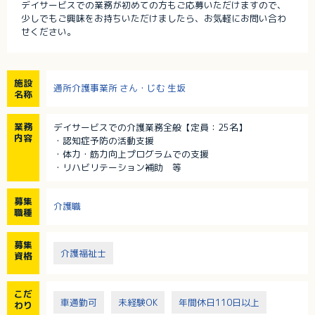
デイサービスでの業務が初めての方もご応募いただけますので、
少しでもご興味をお持ちいただけましたら、お気軽にお問い合わ
せください。
施設
通所介護事業所 さん・じむ 生坂
名称
業務
デイサービスでの介護業務全般【定員：25名】
内容
・認知症予防の活動支援
・体力・筋力向上プログラムでの支援
・リハビリテーション補助 等
募集
介護職
職種
募集
介護福祉士
資格
こだ
車通勤可
未経験OK
年間休日110日以上
わり