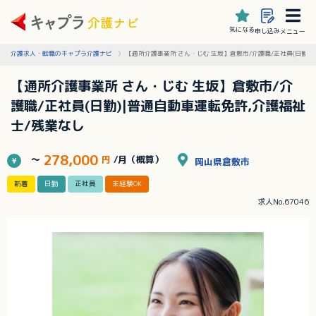
気になる
申し込み
メニュー
介護求人・転職のキャプラ介護ナビ
【通所介護事業所 さん・じむ 生坂】倉敷市/介護職/正社員(日勤)
【通所介護事業所 さん・じむ 生坂】倉敷市/介
護職/正社員(日勤)|普通自動車運転免許,介護福祉
士/残業なし
278,000
～
円
/月（概算）
岡山県倉敷市
新着
日勤
正社員
未経験OK
求人No.67046