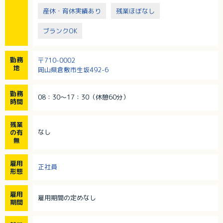
産休・育休実績あり
残業ほぼなし
ブランクOK
勤務
〒710-0002
地
岡山県倉敷市生坂492-6
勤務
08：30～17：30（休憩60分）
時間
残業
なし
の有
無
雇用
正社員
形態
雇用
雇用期間の定めなし
期間