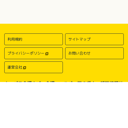
利用規約
サイトマップ
プライバシーポリシー
お問い合わせ
運営会社
キャプラ介護ナビ－介護・ヘルパー職の求人・転職情報サ
イトについて
中国・四国地方の介護求人・転職情報なら「キャプラ介護ナビ」にお任
せください。岡山・広島・香川・愛媛などの介護求人情報が満載！介
護・ヘルパー系の希望職種から探したり、勤務地・地域から探したり、
介護福祉士や介護職員実務者研修（ヘルパー1級）、介護職員初任者研
修（ヘルパー2級）、介護支援専門員（ケアマネージャー）、主任介護