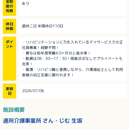
金制
あり
度の
有無
休日
週休二日 年間休日110日
休暇
ポイ
・リハビリテーションに力を入れているデイサービスでの正
ント
社員募集！経験不問！
・賞与は前年度実績4.0ヶ月分と高水準！
・勤務は08：30～17：30！残業ほぼなしでプライベートも
充実！
・看護・リハビリ職と連携しながら、介護福祉士として利用
者様の自立支援に関われます！
更新
2026/07/08
日
施設概要
通所介護事業所 さん・じむ 生坂