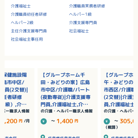
介護福祉士
介護職員実務者研修
介護職員初任者研修
ヘルパー1級
ヘルパー2級
介護支援専門員
主任介護支援専門員
社会福祉士
社会福祉主事任用
人保健施設陽
【グループホーム千
【グループホ
広島市中区/
田・みどりの家】広島
午・みどりの
社員(2交替)|
市中区/介護職/パート
市西区/介護職
初任者研修
(夜勤専従)|介護支援専
(2交替)|介護
2級）,介護
門員,介護福祉士,介護
員,介護福祉士
ルパー職求人情報
の介護・ヘルパー職求人情報
の介護・ヘルパー
者研修（ヘル
職員初任者研修（ヘル
員初任者研修
/賞与あり
パー2級）,介護職員実
ー2級）,介護
74,200
1,400
305,0
円
/月
～
円
～
務者研修（ヘルパー1
者研修（ヘルパ
（概算）
級）
級）/賞与あり