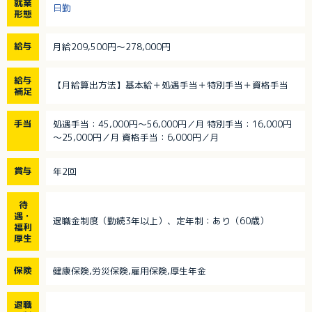
就業
日勤
形態
給与
月給209,500円～278,000円
給与
【月給算出方法】基本給＋処遇手当＋特別手当＋資格手当
補足
手当
処遇手当：45,000円～56,000円／月 特別手当：16,000円
～25,000円／月 資格手当：6,000円／月
賞与
年2回
待
遇・
退職金制度（勤続3年以上）、定年制：あり（60歳）
福利
厚生
保険
健康保険,労災保険,雇用保険,厚生年金
退職