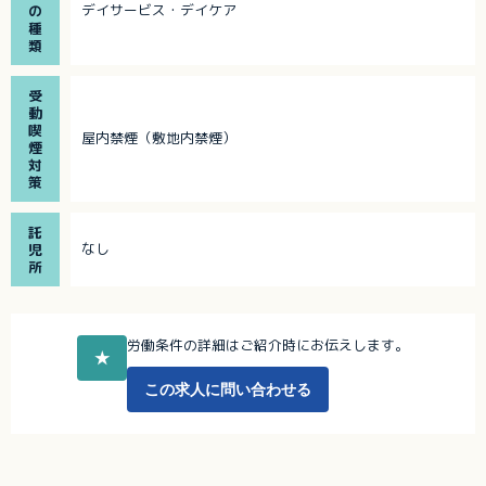
デイサービス・デイケア
の
種
類
受
動
喫
屋内禁煙（敷地内禁煙）
煙
対
策
託
なし
児
所
労働条件の詳細はご紹介時にお伝えします。
★
この求人に問い合わせる