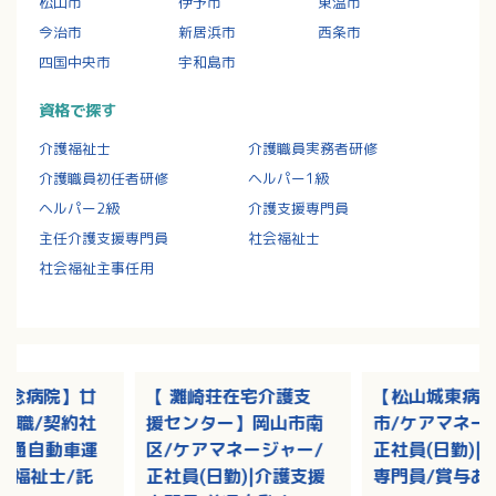
松山市
伊予市
東温市
今治市
新居浜市
西条市
四国中央市
宇和島市
資格で探す
介護福祉士
介護職員実務者研修
介護職員初任者研修
ヘルパー1級
ヘルパー2級
介護支援専門員
主任介護支援専門員
社会福祉士
社会福祉主事任用
記念病院】廿
【 灘崎荘在宅介護支
【松山城東病
護職/契約社
援センター】岡山市南
市/ケアマネー
|普通自動車運
区/ケアマネージャー/
正社員(日勤)|
護福祉士/託
正社員(日勤)|介護支援
専門員/賞与あ