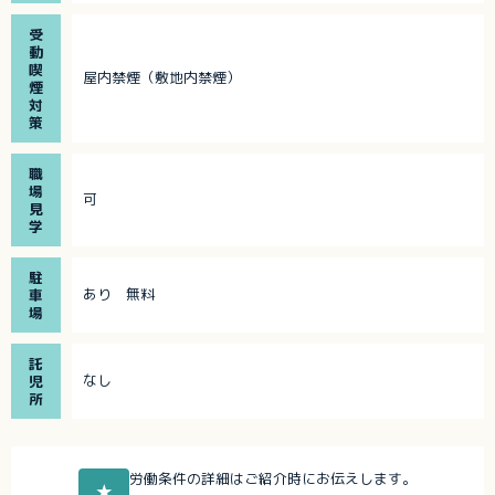
受
動
喫
屋内禁煙（敷地内禁煙）
煙
対
策
職
場
可
見
学
駐
あり 無料
車
場
託
なし
児
所
労働条件の詳細はご紹介時にお伝えします。
★