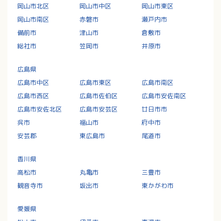
岡山市北区
岡山市中区
岡山市東区
岡山市南区
赤磐市
瀬戸内市
備前市
津山市
倉敷市
総社市
笠岡市
井原市
広島県
広島市中区
広島市東区
広島市南区
広島市西区
広島市佐伯区
広島市安佐南区
広島市安佐北区
広島市安芸区
廿日市市
呉市
福山市
府中市
安芸郡
東広島市
尾道市
香川県
高松市
丸亀市
三豊市
観音寺市
坂出市
東かがわ市
愛媛県