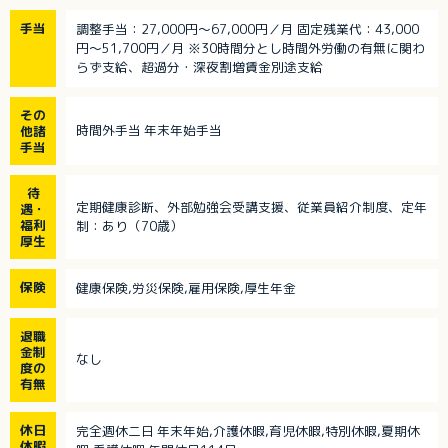
手当
調整手当：27,000円～67,000円／月 固定残業代：43,000
円～51,700円／月 ※30時間分とし時間外労働の有無に関わ
らず支給、超過分・深夜割増賃金別途支給
その
時間外手当 年末年始手当
他諸
手当
待
定期健康診断、外部勉強会受講支援、従業員紹介制度、定年
遇・
福利
制：あり（70歳）
厚生
保険
健康保険,労災保険,雇用保険,厚生年金
退職
金制
なし
度の
有無
休日
完全週休二日 年末年始,介護休暇,育児休暇,特別休暇,夏期休
休暇