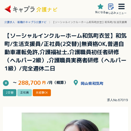
気になる
申し込み
メニュー
介護求人・転職のキャプラ介護ナビ
【ソーシャルインクルーホーム和気町衣笠】和気町/生活支援員/正社
【ソーシャルインクルーホーム和気町衣笠】和気
町/生活支援員/正社員(2交替)|無資格OK,普通自
動車運転免許,介護福祉士,介護職員初任者研修
（ヘルパー2級）,介護職員実務者研修（ヘルパー
1級）/完全週休二日
288,700
～
円
/月（概算）
岡山県和気町
2交替
正社員
未経験OK
求人No.67019