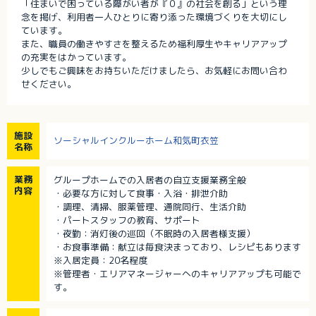
「住まいで困っている障がい者が『０』の社会を創る」という理
念を掲げ、利用者一人ひとりに寄り添った環境づくりを大切にし
ています。
また、職員の働きやすさを整えるため福利厚生やキャリアアップ
の充実をはかっています。
少しでもご興味をお持ちいただけましたら、お気軽にお問い合わ
せください。
施設
ソーシャルインクルーホーム和気町衣笠
名称
業務
グループホームでの入居者の自立支援業務全般
内容
・必要な方に対して食事・入浴・排泄介助
・調理、清掃、服薬管理、通院同行、生活介助
・パートスタッフの教育、サポート
・夜勤：消灯後の巡回（不眠時の入居者様支援）
・お食事準備：献立は毎食決まっており、レシピもあります
※入居定員：20名程度
※管理者・エリアマネージャーへのキャリアアップも可能で
す。