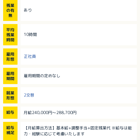
残業
あり
の有
無
平均
10時間
残業
時間
雇用
正社員
形態
雇用
雇用期間の定めなし
期間
就業
2交替
形態
給与
月給240,000円～288,700円
給与
【月給算出方法】基本給+調整手当+固定残業代 ※給与は能
補足
力・経験に応じて考慮いたします