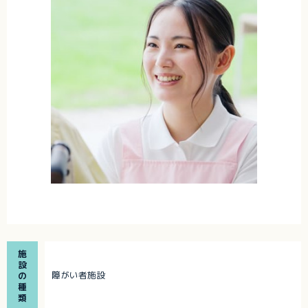
施
設
障がい者施設
の
種
類