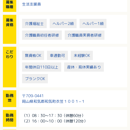
募集
生活支援員
職種
募集
介護福祉士
ヘルパー2級
ヘルパー1級
資格
介護職員初任者研修
介護職員実務者研修
こだ
無資格OK
車通勤可
未経験OK
わり
年間休日110日以上
産休・育休実績あり
ブランクOK
勤務
〒709-0441
地
岡山県和気郡和気町衣笠１００１−１
勤務
（1）08：30～17：30（休憩60分）
時間
（2）16：00～10：00（休憩120分）