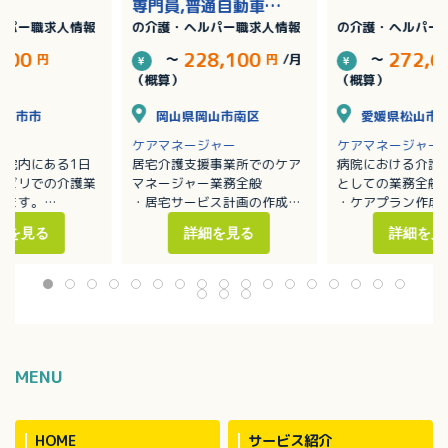
専門員,普通自動車運
ルパー職求人情報
の介護・ヘルパー職求人情報
の介護・ヘルパー
転免許/残業なし
,500
228,100
272,6
円
～
円
/月
～
（概算）
（概算）
廿日市市
岡山県岡山市南区
愛媛県松山市
ケアマネージャー
ケアマネージャー
病院内にある1日
居宅介護支援事業所でのケア
病院における介護
ハビリでの介護業
マネージャー業務全般
としての業務全般
します。
・居宅サービス計画の作成
・ケアプラン作成
添い業務
・利用者の実態把握
・モニタリング業
細を見る
詳細を見る
詳細を見
薬・排泄・入浴介
・担当者会議の開催
・介護保険の申請
・適切な居宅介護サービス提
所リハビリ業務全
供に向けた活動
ノア、ハイエース
用者数：約30名
MENU
HOME
サービス紹介