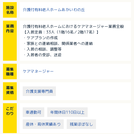
施設
介護付有料老人ホームあかいわの丘
名称
業務
介護付有料老人ホームにおけるケアマネージャー業務全般
内容
【入居定員：33人（1階16名／2階17名）】
・ケアプランの作成
・家族との連絡相談、関係業者への連絡
・入居の相談、調整等
・入居者の受診、送迎
募集
ケアマネージャー
職種
募集
介護支援専門員
資格
こだ
車通勤可
年間休日110日以上
わり
産休・育休実績あり
残業ほぼなし