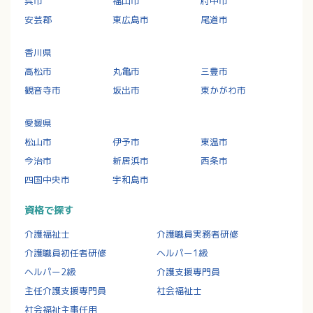
呉市
福山市
府中市
安芸郡
東広島市
尾道市
香川県
高松市
丸亀市
三豊市
観音寺市
坂出市
東かがわ市
愛媛県
松山市
伊予市
東温市
今治市
新居浜市
西条市
四国中央市
宇和島市
資格で探す
介護福祉士
介護職員実務者研修
介護職員初任者研修
ヘルパー1級
ヘルパー2級
介護支援専門員
主任介護支援専門員
社会福祉士
社会福祉主事任用