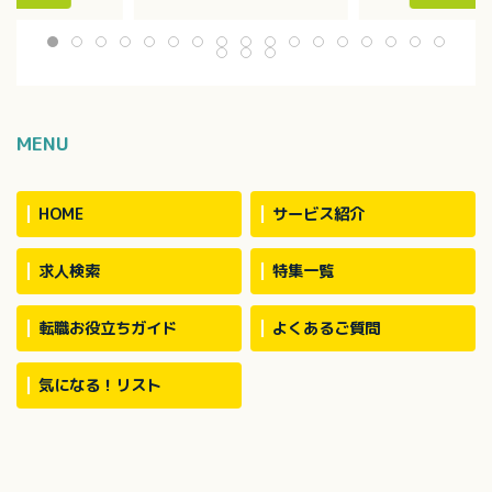
週2回・4～6
ージャー、行政機関、転院先
ていただきます
名で介助（中2／外
など）
・家事援助
・カンファレンスへの参加
・身体介助 等
ション 有
MENU
HOME
サービス紹介
求人検索
特集一覧
転職お役立ちガイド
よくあるご質問
気になる！リスト