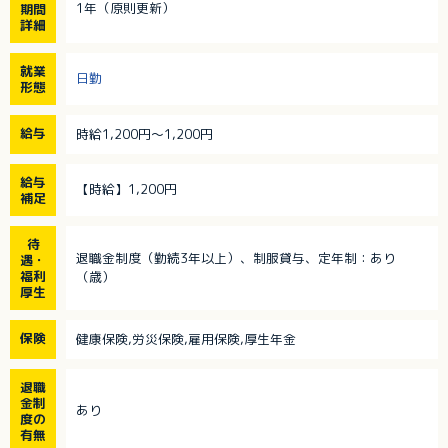
1年（原則更新）
期間
詳細
就業
日勤
形態
給与
時給1,200円～1,200円
給与
【時給】1,200円
補足
待
退職金制度（勤続3年以上）、制服貸与、定年制：あり
遇・
福利
（歳）
厚生
保険
健康保険,労災保険,雇用保険,厚生年金
退職
金制
あり
度の
有無