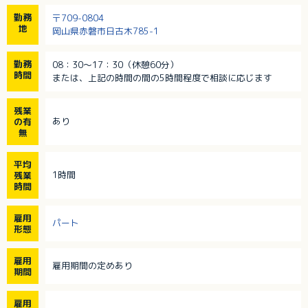
勤務
〒709-0804
地
岡山県赤磐市日古木785-1
勤務
08：30～17：30（休憩60分）
時間
または、上記の時間の間の5時間程度で相談に応じます
残業
あり
の有
無
平均
1時間
残業
時間
雇用
パート
形態
雇用
雇用期間の定めあり
期間
雇用