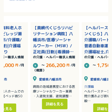
き有料老人ホ
【真網代くじらリハビ
【ヘルパース
アビレッジ瀬
リテーション病院】八
ンくじら】八幡
市/介護職/
幡浜市/医療ソーシャ
介護職/パート(
交替)|介護福
ルワーカー（MSW）/
普通自動車運転
与あり
正社員(日勤)|看護師,
介護福祉士,介
ルパー職求人情報
の介護・ヘルパー職求人情報
の介護・ヘルパー
社会福祉士/賞与あり
初任者研修（
2級）,介護職
33,000
266,200
1,750
円
/月
～
円
/月
～
研修（ヘルパー
（概算）
松山市
愛媛県八幡浜市
愛媛県八幡浜
病院の地域連携室における医
介護職
料老人ホームでの
療ソーシャルワーカー業務
ヘルパーステーシ
 【ベッド数50
・入退院支援、退院調整
問介護および居宅
・入退院に関する相談業務
般
詳細を見る
、排泄介助、シー
・関係機関との連携・調整
主にグループ内の
細を見る
詳細を見
（グループ内施設、ケアマネ
ート、老人ホーム