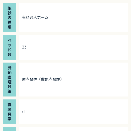
施
設
有料老人ホーム
の
種
類
ベ
ッ
33
ド
数
受
動
喫
屋内禁煙（敷地内禁煙）
煙
対
策
職
場
可
見
学