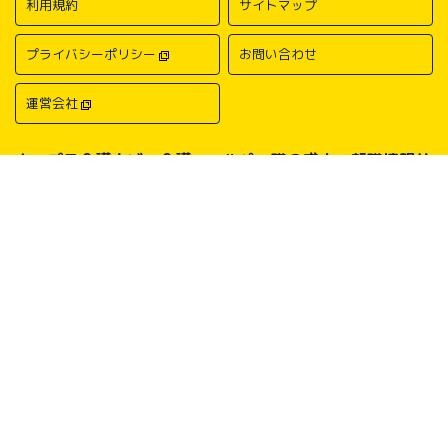
利用規約
サイトマップ
プライバシーポリシー
お問い合わせ
運営会社
キャプラ介護ナビ－介護・ヘルパー職の求人・転職情報サ
イトについて
中国・四国地方の介護求人・転職情報なら「キャプラ介護ナビ」にお任
せください。岡山・広島・香川・愛媛などの介護求人情報が満載！介
護・ヘルパー系の希望職種から探したり、勤務地・地域から探したり、
介護福祉士や介護職員実務者研修（ヘルパー1級）、介護職員初任者研
修（ヘルパー2級）、介護支援専門員（ケアマネージャー）、主任介護
支援専門員（主任ケアマネージャー）、社会福祉士、社会福祉主事任用
などの保有資格から探したりすることができます。中国・四国地方に展
開する総合人材サービス会社キャリアプランニングがあなたの仕事探し
をサポートいたします。