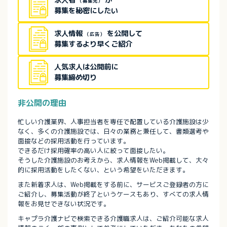
求人者
が
（募集先）
募集を秘密にしたい
求人情報
を公開して
（広告）
募集するより早くご紹介
人気求人は公開前に
募集締め切り
非公開の理由
忙しい介護業界、人事担当者を専任で配置している介護施設は少
なく、多くの介護施設では、日々の業務と兼任して、書類選考や
面接などの採用活動を行っています。
できるだけ採用確率の高い人に絞って面接したい。
そうした介護施設のお考えから、求人情報をWeb掲載して、大々
的に採用活動をしたくない、という希望をいただきます。
また新着求人は、Web掲載をする前に、サービスご登録者の方に
ご紹介し、募集活動が終了というケースもあり、すべての求人情
報をお見せできない状況です。
キャプラ介護ナビで検索できる介護職求人は、ご紹介可能な求人