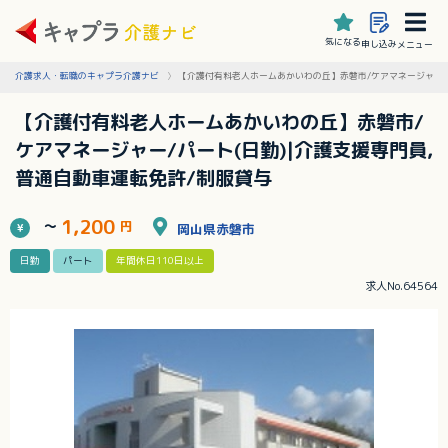
気になる
申し込み
メニュー
介護求人・転職のキャプラ介護ナビ
【介護付有料老人ホームあかいわの丘】赤磐市/ケアマネージャー/パ
【介護付有料老人ホームあかいわの丘】赤磐市/
ケアマネージャー/パート(日勤)|介護支援専門員,
普通自動車運転免許/制服貸与
1,200
～
円
岡山県赤磐市
日勤
パート
年間休日110日以上
求人No.64564