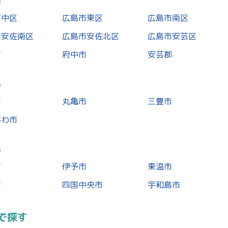
市中区
広島市東区
広島市南区
市安佐南区
広島市安佐北区
広島市安芸区
市
府中市
安芸郡
県
市
丸亀市
三豊市
がわ市
県
市
伊予市
東温市
市
四国中央市
宇和島市
で探す