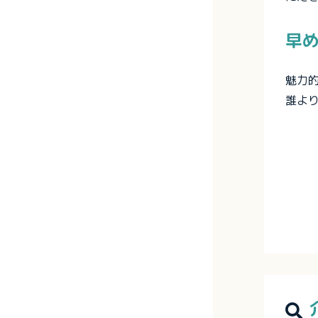
早
魅力
誰よ