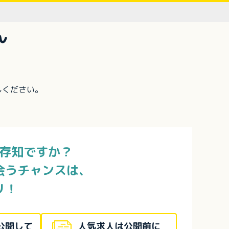
ん
しください。
存知ですか？
会うチャンスは、
リ！
公開して
人気求人は公開前に