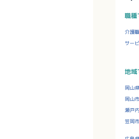
職種
介護
サー
地域
岡山
岡山
瀬戸
笠岡
広島