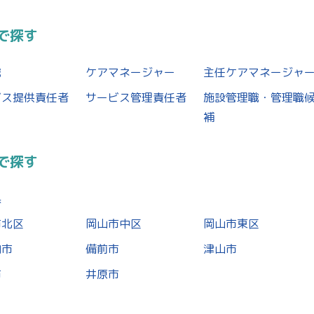
で探す
職
ケアマネージャー
主任ケアマネージャ
ビス提供責任者
サービス管理責任者
施設管理職・管理職
補
で探す
県
市北区
岡山市中区
岡山市東区
内市
備前市
津山市
市
井原市
県