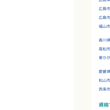
広島
広島
福山
香川
高松
東か
愛媛
松山
西条
資格