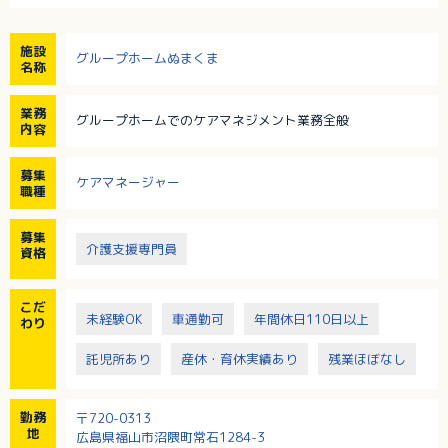
施設
グループホームぬまくま
名称
業務
グループホームでのケアマネジメント業務全般
内容
募集
ケアマネージャー
職種
募集
介護支援専門員
資格
こだ
未経験OK
車通勤可
年間休日110日以上
わり
託児所あり
産休・育休実績あり
残業ほぼなし
勤務
〒720-0313
地
広島県福山市沼隈町常石1284-3