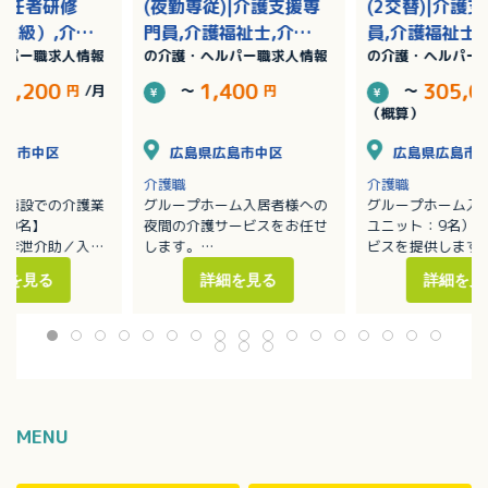
初任者研修
(夜勤専従)|介護支援専
(2交替)|介護
2級）,介護
門員,介護福祉士,介護
員,介護福祉士
ルパー職求人情報
の介護・ヘルパー職求人情報
の介護・ヘルパー
者研修（ヘル
職員初任者研修（ヘル
員初任者研修
/賞与あり
パー2級）,介護職員実
ー2級）,介護
74,200
1,400
305,0
円
/月
～
円
～
務者研修（ヘルパー1
者研修（ヘルパ
（概算）
級）
級）/賞与あり
広島市中区
広島県広島市中区
広島県広島市
介護職
介護職
健施設での介護業
グループホーム入居者様への
グループホーム入
00名】
夜間の介護サービスをお任せ
ユニット：9名）
／排泄介助／入浴
します。
ビスを提供します
・移動や移乗、食事、入浴、
・移動や移乗、食
細を見る
詳細を見る
詳細を見
ーションの支援
排泄等の介助
排泄等の介助／見
補助
・見守り
・ホーム内レクレ
換等の衛生管理
・介護記録作成（iPad操作）
催
：介護度1～5の方
※定員：2ユニット18名（1
・外出支援（外出
40名で対応してい
ユニット9名）
受診等）
・買い物（ご利用
代行／ホーム備品
・介護記録作成（i
MENU
・季節に応じた行
※社用車（軽AT車