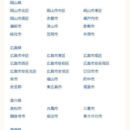
岡山県
岡山市北区
岡山市中区
岡山市東区
岡山市南区
赤磐市
瀬戸内市
備前市
津山市
倉敷市
総社市
笠岡市
井原市
広島県
広島市中区
広島市東区
広島市南区
広島市西区
広島市佐伯区
広島市安佐南区
広島市安佐北区
広島市安芸区
廿日市市
呉市
福山市
府中市
安芸郡
東広島市
尾道市
香川県
高松市
丸亀市
三豊市
観音寺市
坂出市
東かがわ市
愛媛県