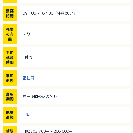
勤務
09：00～18：00（休憩60分）
時間
残業
あり
の有
無
平均
5時間
残業
時間
雇用
正社員
形態
雇用
雇用期間の定めなし
期間
就業
日勤
形態
給与
月給202,700円～266,600円