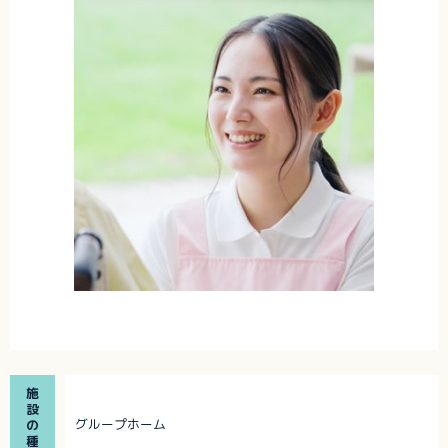
施
設
グループホーム
の
種