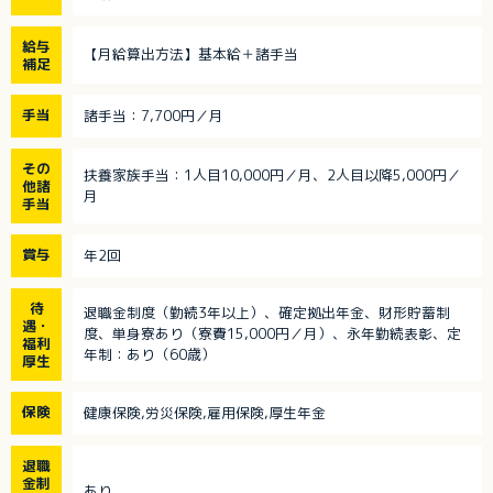
給与
【月給算出方法】基本給＋諸手当
補足
手当
諸手当：7,700円／月
その
扶養家族手当：1人目10,000円／月、2人目以降5,000円／
他諸
月
手当
賞与
年2回
待
退職金制度（勤続3年以上）、確定拠出年金、財形貯蓄制
遇・
度、単身寮あり（寮費15,000円／月）、永年勤続表彰、定
福利
年制：あり（60歳）
厚生
保険
健康保険,労災保険,雇用保険,厚生年金
退職
金制
あり