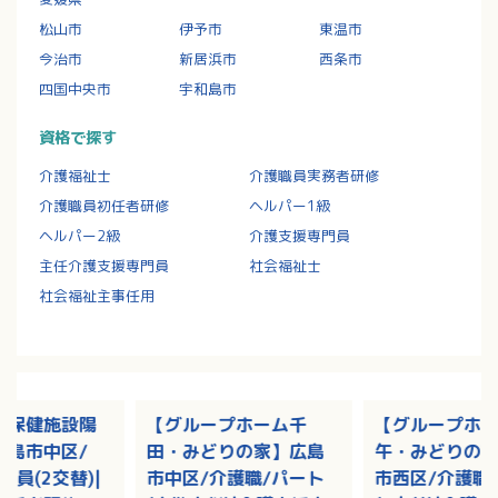
松山市
伊予市
東温市
今治市
新居浜市
西条市
四国中央市
宇和島市
資格で探す
介護福祉士
介護職員実務者研修
介護職員初任者研修
ヘルパー1級
ヘルパー2級
介護支援専門員
主任介護支援専門員
社会福祉士
社会福祉主事任用
人保健施設陽
【グループホーム千
【グループホ
広島市中区/
田・みどりの家】広島
午・みどりの
社員(2交替)|
市中区/介護職/パート
市西区/介護職