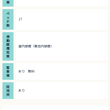
類
ベ
ッ
27
ド
数
受
動
喫
屋内禁煙（敷地内禁煙）
煙
対
策
駐
あり 無料
車
場
託
あり
児
所