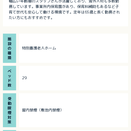
幅広い年齢層のスタッフさんが活躍しており、海外人材も多数勤
務しています。事業所内保育園があり、保育料補助もあるなど子
育て世代も安心して働ける環境です。定年は65歳と長く勤務され
たい方にもおすすめです。
施
設
特別養護老人ホーム
の
種
類
ベ
ッ
29
ド
数
受
動
喫
屋内禁煙（敷地内禁煙）
煙
対
策