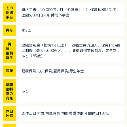
その
資格手当：10,000円／月（介護福祉士） 保育料補助制度：
他諸
上限5,000円／月 時間外手当
手当
賞与
年2回
待
退職金制度（勤続1年以上）、退職金共済加入、保育料の補
遇・
助制度（最大5,000円／月）、資格取得支援制度、定年制：
福利
あり（65歳）
厚生
保険
健康保険,労災保険,雇用保険,厚生年金
退職
金制
あり
度の
有無
休日
週休二日 介護休暇,育児休暇,看護休暇 年間休日107日
休暇