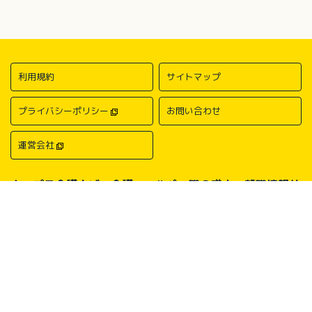
利用規約
サイトマップ
プライバシーポリシー
お問い合わせ
運営会社
キャプラ介護ナビ－介護・ヘルパー職の求人・転職情報サ
イトについて
中国・四国地方の介護求人・転職情報なら「キャプラ介護ナビ」にお任
せください。岡山・広島・香川・愛媛などの介護求人情報が満載！介
護・ヘルパー系の希望職種から探したり、勤務地・地域から探したり、
介護福祉士や介護職員実務者研修（ヘルパー1級）、介護職員初任者研
修（ヘルパー2級）、介護支援専門員（ケアマネージャー）、主任介護
支援専門員（主任ケアマネージャー）、社会福祉士、社会福祉主事任用
などの保有資格から探したりすることができます。中国・四国地方に展