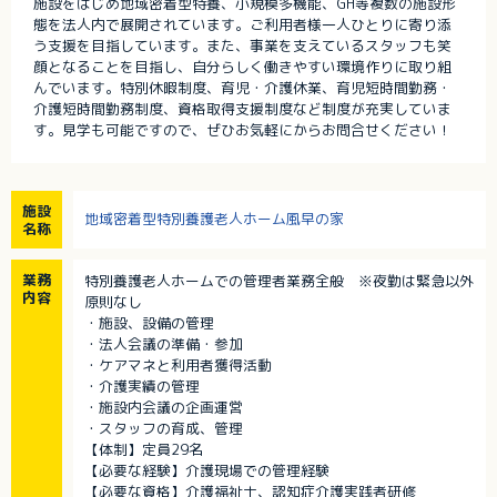
施設をはじめ地域密着型特養、小規模多機能、GH等複数の施設形
態を法人内で展開されています。ご利用者様一人ひとりに寄り添
う支援を目指しています。また、事業を支えているスタッフも笑
顔となることを目指し、自分らしく働きやすい環境作りに取り組
んでいます。特別休暇制度、育児・介護休業、育児短時間勤務・
介護短時間勤務制度、資格取得支援制度など制度が充実していま
す。見学も可能ですので、ぜひお気軽にからお問合せください！
施設
地域密着型特別養護老人ホーム風早の家
名称
業務
特別養護老人ホームでの管理者業務全般 ※夜勤は緊急以外
内容
原則なし
・施設、設備の管理
・法人会議の準備・参加
・ケアマネと利用者獲得活動
・介護実績の管理
・施設内会議の企画運営
・スタッフの育成、管理
【体制】定員29名
【必要な経験】介護現場での管理経験
【必要な資格】介護福祉士、認知症介護実践者研修