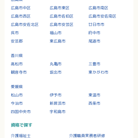
広島市中区
広島市東区
広島市南区
広島市西区
広島市佐伯区
広島市安佐南区
広島市安佐北区
広島市安芸区
廿日市市
呉市
福山市
府中市
安芸郡
東広島市
尾道市
香川県
高松市
丸亀市
三豊市
観音寺市
坂出市
東かがわ市
愛媛県
松山市
伊予市
東温市
今治市
新居浜市
西条市
四国中央市
宇和島市
資格で探す
介護福祉士
介護職員実務者研修