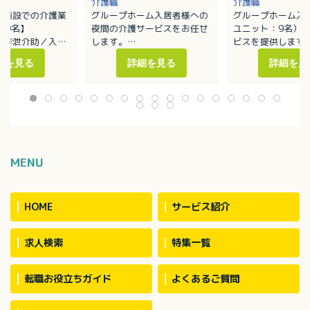
介護職
介護職
健施設での介護業
グループホーム入居者様への
グループホーム入
00名】
夜間の介護サービスをお任せ
ユニット：9名）
／排泄介助／入浴
します。
ビスを提供します
・移動や移乗、食事、入浴、
・移動や移乗、食
細を見る
詳細を見る
詳細を見
ーションの支援
排泄等の介助
排泄等の介助／見
補助
・見守り
・ホーム内レクレ
換等の衛生管理
・介護記録作成（iPad操作）
催
：介護度1～5の方
※定員：2ユニット18名（1
・外出支援（外出
40名で対応してい
ユニット9名）
受診等）
・買い物（ご利用
代行／ホーム備品
・介護記録作成（i
MENU
・季節に応じた行
※社用車（軽AT車
お願いする場合あ
HOME
サービス紹介
求人検索
特集一覧
転職お役立ちガイド
よくあるご質問