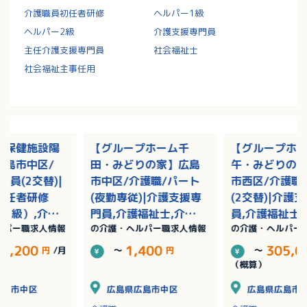
介護職員初任者研修
ヘルパー1級
ヘルパー2級
介護支援専門員
主任介護支援専門員
社会福祉士
社会福祉主事任用
人保健施設陽
【グループホーム千
【グループホ
広島市中区/
田・みどりの家】広島
午・みどりの
社員(2交替)|
市中区/介護職/パート
市西区/介護職
初任者研修
(夜勤専従)|介護支援専
(2交替)|介護
2級）,介護
門員,介護福祉士,介護
員,介護福祉士
ルパー職求人情報
の介護・ヘルパー職求人情報
の介護・ヘルパー
者研修（ヘル
職員初任者研修（ヘル
員初任者研修
/賞与あり
パー2級）,介護職員実
ー2級）,介護
74,200
1,400
305,0
円
/月
～
円
～
務者研修（ヘルパー1
者研修（ヘルパ
（概算）
級）
級）/賞与あり
広島市中区
広島県広島市中区
広島県広島市