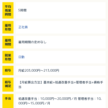
平均
5時間
残業
時間
雇用
正社員
形態
雇用
雇用期間の定めなし
期間
就業
日勤
形態
給与
月給203,000円～213,000円
給与
【月給算出方法】基本給+処遇改善手当+管理者手当+資格手
補足
当
手当
処遇改善手当：10,000円～20,000円／月 管理者手当：10,
000円～15,000円／月