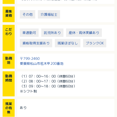
募集
その他
介護福祉士
資格
こだ
車通勤可
託児所あり
産休・育休実績あり
わり
資格取得支援あり
残業ほぼなし
ブランクOK
勤務
〒799-2460
地
愛媛県松山市苞木甲200番地
勤務
（1）07：00～16：00（休憩60分）
時間
（2）08：00～17：00（休憩60分）
（3）09：00～18：00（休憩60分）
※シフト制
残業
あり
の有
無