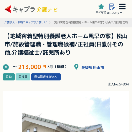
気になる
申し込み
メニュー
介護求人・転職のキャプラ介護ナビ
【地域密着型特別養護老人ホーム風早の家】松山市/施設管理職・管理
【地域密着型特別養護老人ホーム風早の家】松山
市/施設管理職・管理職候補/正社員(日勤)|その
他,介護福祉士/託児所あり
213,000
～
円
/月（概算）
愛媛県松山市
日勤
正社員
資格取得支援あり
求人No.64804