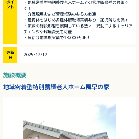
ポイ
・地域密着型特別養護老人ホームでの管理職候補の募集で
ント
す！
・介護現場および管理経験のある方歓迎！
・産育休をはじめ各種休暇取得実績あり！託児所も完備！
・複数の施設形態を展開している法人！異動によるキャリア
チェンジや環境変更も可能！
・昇給は前年度実績で18,000円UP！
更新
2025/12/12
日
施設概要
地域密着型特別養護老人ホーム風早の家