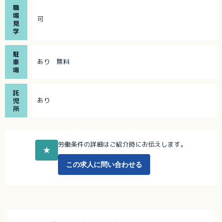
職
場
可
見
学
駐
あり 無料
車
場
託
あり
児
所
労働条件の詳細はご紹介時にお伝えします。
★
この求人に問い合わせる