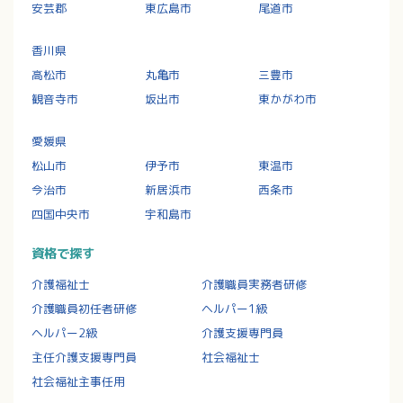
安芸郡
東広島市
尾道市
香川県
高松市
丸亀市
三豊市
観音寺市
坂出市
東かがわ市
愛媛県
松山市
伊予市
東温市
今治市
新居浜市
西条市
四国中央市
宇和島市
資格で探す
介護福祉士
介護職員実務者研修
介護職員初任者研修
ヘルパー1級
ヘルパー2級
介護支援専門員
主任介護支援専門員
社会福祉士
社会福祉主事任用