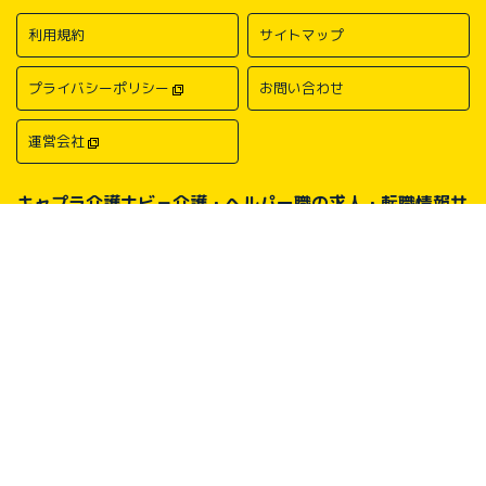
利用規約
サイトマップ
プライバシーポリシー
お問い合わせ
運営会社
キャプラ介護ナビ－介護・ヘルパー職の求人・転職情報サ
イトについて
中国・四国地方の介護求人・転職情報なら「キャプラ介護ナビ」にお任
せください。岡山・広島・香川・愛媛などの介護求人情報が満載！介
護・ヘルパー系の希望職種から探したり、勤務地・地域から探したり、
介護福祉士や介護職員実務者研修（ヘルパー1級）、介護職員初任者研
修（ヘルパー2級）、介護支援専門員（ケアマネージャー）、主任介護
支援専門員（主任ケアマネージャー）、社会福祉士、社会福祉主事任用
などの保有資格から探したりすることができます。中国・四国地方に展
開する総合人材サービス会社キャリアプランニングがあなたの仕事探し
をサポートいたします。