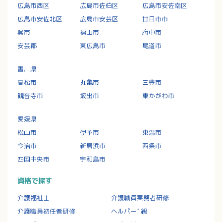
広島市西区
広島市佐伯区
広島市安佐南区
広島市安佐北区
広島市安芸区
廿日市市
呉市
福山市
府中市
安芸郡
東広島市
尾道市
香川県
高松市
丸亀市
三豊市
観音寺市
坂出市
東かがわ市
愛媛県
松山市
伊予市
東温市
今治市
新居浜市
西条市
四国中央市
宇和島市
資格で探す
介護福祉士
介護職員実務者研修
介護職員初任者研修
ヘルパー1級