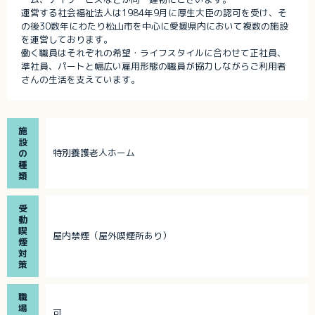
運営する社会福祉法人は1984年9月に厚生大臣の認可を受け、そ
の後30数年にわたり松山市を中心に愛媛県内において複数の施設
を運営しております。
働く職員はそれぞれの希望・ライフスタイルに合わせて正社員、
準社員、パートと幅広い雇用形態の職員が協力しながらご利用者
さんの生活を支えています。
施
設
特別養護老人ホーム
の
種
類
受
動
喫
屋内禁煙（屋外喫煙所あり）
煙
対
策
職
場
可