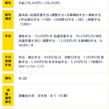
給与
月給238,400円～238,400円
給与
基本給+処遇改善手当+調整手当+支援補助手当＋資格手当
補足
+早出遅出手当（10回）+日祝祭日手当（2回）+夜勤手当
（5回分）
手当
資格手当：10,000円/月 処遇改善手当：36,500円/月(特定
処遇改善を含む) 調整手当：12,000円/月 支援補助手当：8,
900円／月
その
早出・遅出手当：400円/回 日・祝祭日手当：1,000円/回 夜
他諸
勤手当：5,000円/回 年末年始手当：3,200円/日（1時間40
手当
0円/12/30～1/3）
賞与
年2回
待
遇・
退職金共済、定年制：あり（65歳）
福利
厚生