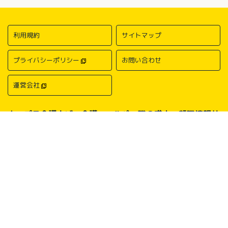
利用規約
サイトマップ
プライバシーポリシー
お問い合わせ
運営会社
キャプラ介護ナビ－介護・ヘルパー職の求人・転職情報サ
イトについて
中国・四国地方の介護求人・転職情報なら「キャプラ介護ナビ」にお任
せください。岡山・広島・香川・愛媛などの介護求人情報が満載！介
護・ヘルパー系の希望職種から探したり、勤務地・地域から探したり、
介護福祉士や介護職員実務者研修（ヘルパー1級）、介護職員初任者研
修（ヘルパー2級）、介護支援専門員（ケアマネージャー）、主任介護
支援専門員（主任ケアマネージャー）、社会福祉士、社会福祉主事任用
などの保有資格から探したりすることができます。中国・四国地方に展
開する総合人材サービス会社キャリアプランニングがあなたの仕事探し
をサポートいたします。