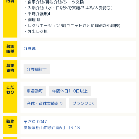
内容
・食事介助/排泄介助/シーツ交換
・入浴介助（水・日以外で実施/3-4名/人受持ち）
・平均介護度4
・調理 無
・レクリエーション 有(ユニットごとに個別か小規模)
・外出レク無
募集
介護職
職種
募集
介護福祉士
資格
こだ
車通勤可
年間休日110日以上
わり
産休・育休実績あり
ブランクOK
勤務
〒790-0047
地
愛媛県松山市余戸南5丁目3-18