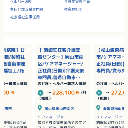
ヘルパー2級
介護支援専門員
主任介護支援専門員
社会福祉士
社会福祉主事任用
記念病院】廿
【 灘崎荘在宅介護支
【松山城東病
護職/契約社
援センター】岡山市南
市/ケアマネー
|普通自動車運
区/ケアマネージャー/
正社員(日勤)|
護福祉士/託
正社員(日勤)|介護支援
専門員/賞与あ
専門員,普通自動車運
ルパー職求人情報
の介護・ヘルパー職求人情報
の介護・ヘルパー
転免許/残業なし
,500
228,100
272,6
円
～
円
/月
～
（概算）
（概算）
廿日市市
岡山県岡山市南区
愛媛県松山市
ケアマネージャー
ケアマネージャー
病院内にある1日
居宅介護支援事業所でのケア
病院における介護
ハビリでの介護業
マネージャー業務全般
としての業務全般