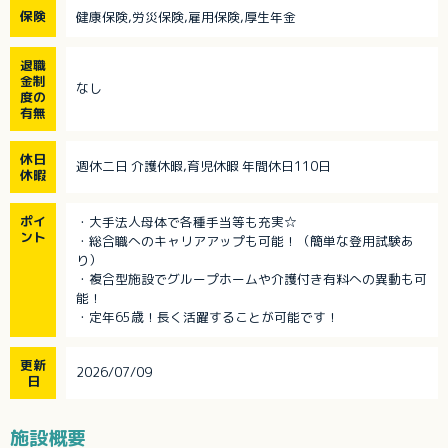
保険
健康保険,労災保険,雇用保険,厚生年金
退職
金制
なし
度の
有無
休日
週休二日 介護休暇,育児休暇 年間休日110日
休暇
ポイ
・大手法人母体で各種手当等も充実☆
ント
・総合職へのキャリアアップも可能！（簡単な登用試験あ
り）
・複合型施設でグループホームや介護付き有料への異動も可
能！
・定年65歳！長く活躍することが可能です！
更新
2026/07/09
日
施設概要