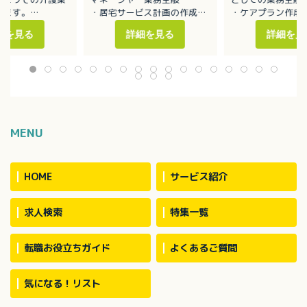
します。
・居宅サービス計画の作成
・ケアプラン作成
添い業務
・利用者の実態把握
・モニタリング業
細を見る
詳細を見る
詳細を見
薬・排泄・入浴介
・担当者会議の開催
・介護保険の申請
・適切な居宅介護サービス提
所リハビリ業務全
供に向けた活動
ノア、ハイエース
用者数：約30名
MENU
HOME
サービス紹介
求人検索
特集一覧
転職お役立ちガイド
よくあるご質問
気になる！リスト