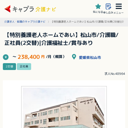
気になる
申し込み
メニュー
介護求人・転職のキャプラ介護ナビ
【特別養護老人ホームであい】松山市/介護職/正社員(2交替)|介護
【特別養護老人ホームであい】松山市/介護職/
正社員(2交替)|介護福祉士/賞与あり
238,400
～
円
/月（概算）
愛媛県松山市
2交替
正社員
求人No.48964