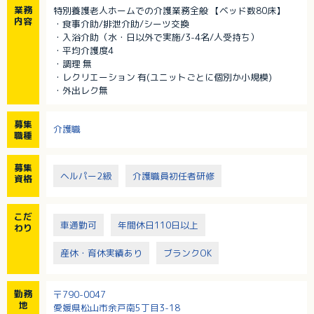
業務
特別養護老人ホームでの介護業務全般 【ベッド数80床】
内容
・食事介助/排泄介助/シーツ交換
・入浴介助（水・日以外で実施/3-4名/人受持ち）
・平均介護度4
・調理 無
・レクリエーション 有(ユニットごとに個別か小規模)
・外出レク無
募集
介護職
職種
募集
ヘルパー2級
介護職員初任者研修
資格
こだ
車通勤可
年間休日110日以上
わり
産休・育休実績あり
ブランクOK
勤務
〒790-0047
地
愛媛県松山市余戸南5丁目3-18