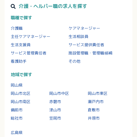
介護・ヘルパー職の求人を探す
職種で探す
介護職
ケアマネージャー
主任ケアマネージャー
生活相談員
生活支援員
サービス提供責任者
サービス管理責任者
施設管理職・管理職候補
看護助手
その他
地域で探す
岡山県
岡山市北区
岡山市中区
岡山市東区
岡山市南区
赤磐市
瀬戸内市
備前市
津山市
倉敷市
総社市
笠岡市
井原市
広島県