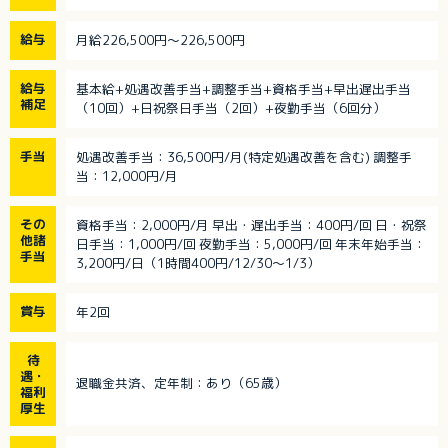
給与
月給226,500円～226,500円
給与
基本給+処遇改善手当+調整手当+資格手当+早出遅出手当
補足
（10回）+日祝祭日手当（2回）+夜勤手当（6回分）
手当
処遇改善手当：36,500円/月(特定処遇改善を含む) 調整手
当：12,000円/月
その
資格手当：2,000円/月 早出・遅出手当：400円/回 日・祝祭
他諸
日手当：1,000円/回 夜勤手当：5,000円/回 年末年始手当：
手当
3,200円/日（1時間400円/12/30～1/3）
賞与
年2回
待
遇・
退職金共済、定年制：あり（65歳）
福利
厚生