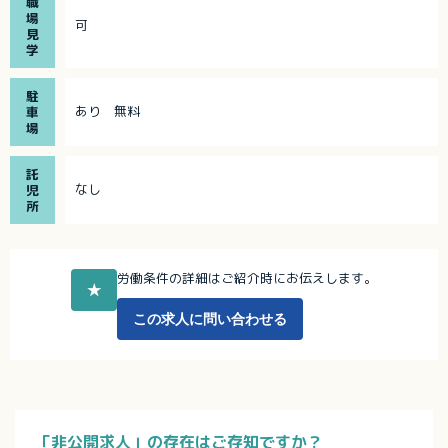
職
場
可
見
学
駐
あり 無料
車
場
託
なし
児
所
労働条件の詳細はご紹介時にお伝えします。
★
この求人に問い合わせる
「非公開求人」の存在はご存知ですか？