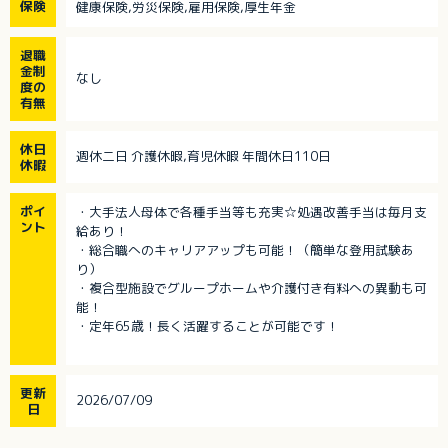
保険
健康保険,労災保険,雇用保険,厚生年金
退職
金制
なし
度の
有無
休日
週休二日 介護休暇,育児休暇 年間休日110日
休暇
ポイ
・大手法人母体で各種手当等も充実☆処遇改善手当は毎月支
ント
給あり！
・総合職へのキャリアアップも可能！（簡単な登用試験あ
り）
・複合型施設でグループホームや介護付き有料への異動も可
能！
・定年65歳！長く活躍することが可能です！
更新
2026/07/09
日