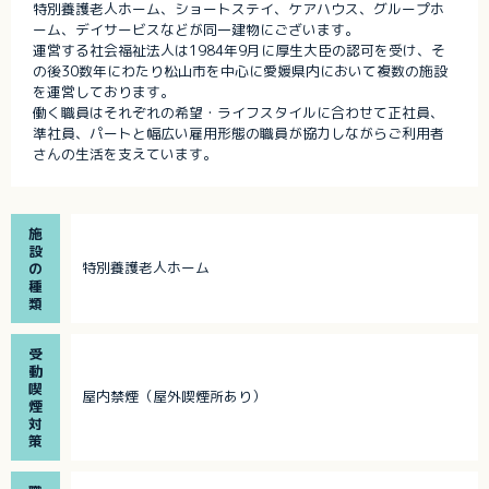
特別養護老人ホーム、ショートステイ、ケアハウス、グループホ
ーム、デイサービスなどが同一建物にございます。
運営する社会福祉法人は1984年9月に厚生大臣の認可を受け、そ
の後30数年にわたり松山市を中心に愛媛県内において複数の施設
を運営しております。
働く職員はそれぞれの希望・ライフスタイルに合わせて正社員、
準社員、パートと幅広い雇用形態の職員が協力しながらご利用者
さんの生活を支えています。
施
設
特別養護老人ホーム
の
種
類
受
動
喫
屋内禁煙（屋外喫煙所あり）
煙
対
策