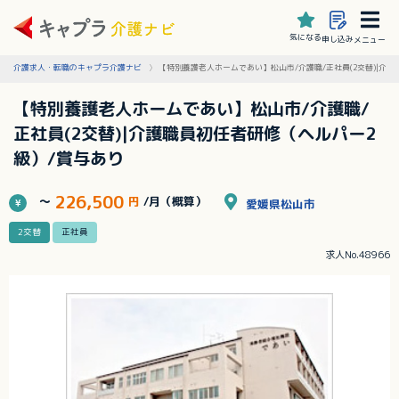
気になる
申し込み
メニュー
介護求人・転職のキャプラ介護ナビ
【特別養護老人ホームであい】松山市/介護職/正社員(2交替)|介
【特別養護老人ホームであい】松山市/介護職/
正社員(2交替)|介護職員初任者研修（ヘルパー2
級）/賞与あり
226,500
～
円
/月（概算）
愛媛県松山市
2交替
正社員
求人No.48966