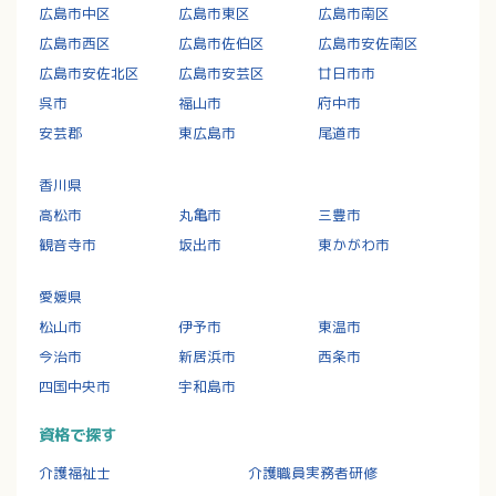
広島市中区
広島市東区
広島市南区
広島市西区
広島市佐伯区
広島市安佐南区
広島市安佐北区
広島市安芸区
廿日市市
呉市
福山市
府中市
安芸郡
東広島市
尾道市
香川県
高松市
丸亀市
三豊市
観音寺市
坂出市
東かがわ市
愛媛県
松山市
伊予市
東温市
今治市
新居浜市
西条市
四国中央市
宇和島市
資格で探す
介護福祉士
介護職員実務者研修