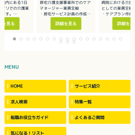
病院内にある1日
居宅介護支援事業所でのケア
病院における介護
ハビリでの介護業
マネージャー業務全般
としての業務全般
します。
・居宅サービス計画の作成
・ケアプラン作成
添い業務
・利用者の実態把握
・モニタリング業
細を見る
詳細を見る
詳細を見
薬・排泄・入浴介
・担当者会議の開催
・介護保険の申請
・適切な居宅介護サービス提
所リハビリ業務全
供に向けた活動
ノア、ハイエース
用者数：約30名
MENU
HOME
サービス紹介
求人検索
特集一覧
転職お役立ちガイド
よくあるご質問
気になる！リスト