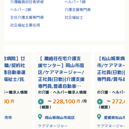
介護職員初任者研修
ヘルパー1級
ヘルパー2級
介護支援専門員
主任介護支援専門員
社会福祉士
社会福祉主事任用
記念病院】廿
【 灘崎荘在宅介護支
【松山城東病
護職/契約社
援センター】岡山市南
市/ケアマネー
|普通自動車運
区/ケアマネージャー/
正社員(日勤)|
護福祉士/託
正社員(日勤)|介護支援
専門員/賞与あ
専門員,普通自動車運
ルパー職求人情報
の介護・ヘルパー職求人情報
の介護・ヘルパー
転免許/残業なし
,500
228,100
272,6
円
～
円
/月
～
（概算）
（概算）
廿日市市
岡山県岡山市南区
愛媛県松山市
ケアマネージャー
ケアマネージャー