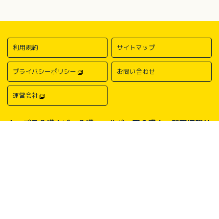
利用規約
サイトマップ
プライバシーポリシー
お問い合わせ
運営会社
キャプラ介護ナビ－介護・ヘルパー職の求人・転職情報サ
イトについて
中国・四国地方の介護求人・転職情報なら「キャプラ介護ナビ」にお任
せください。岡山・広島・香川・愛媛などの介護求人情報が満載！介
護・ヘルパー系の希望職種から探したり、勤務地・地域から探したり、
介護福祉士や介護職員実務者研修（ヘルパー1級）、介護職員初任者研
修（ヘルパー2級）、介護支援専門員（ケアマネージャー）、主任介護
支援専門員（主任ケアマネージャー）、社会福祉士、社会福祉主事任用
などの保有資格から探したりすることができます。中国・四国地方に展
開する総合人材サービス会社キャリアプランニングがあなたの仕事探し