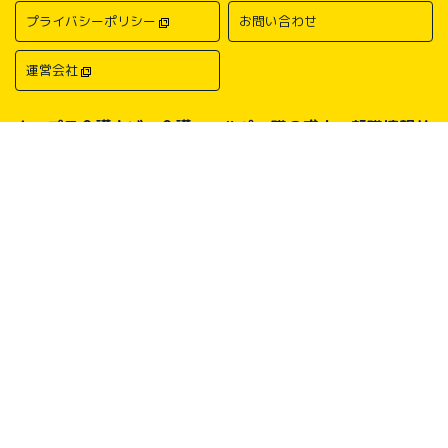
プライバシーポリシー
お問い合わせ
運営会社
キャプラ介護ナビ－介護・ヘルパー職の求人・転職情報サ
イトについて
中国・四国地方の介護求人・転職情報なら「キャプラ介護ナビ」にお任
せください。岡山・広島・香川・愛媛などの介護求人情報が満載！介
護・ヘルパー系の希望職種から探したり、勤務地・地域から探したり、
介護福祉士や介護職員実務者研修（ヘルパー1級）、介護職員初任者研
修（ヘルパー2級）、介護支援専門員（ケアマネージャー）、主任介護
支援専門員（主任ケアマネージャー）、社会福祉士、社会福祉主事任用
などの保有資格から探したりすることができます。中国・四国地方に展
開する総合人材サービス会社キャリアプランニングがあなたの仕事探し
をサポートいたします。
Copyright © CAREER PLANNING Co., Ltd.