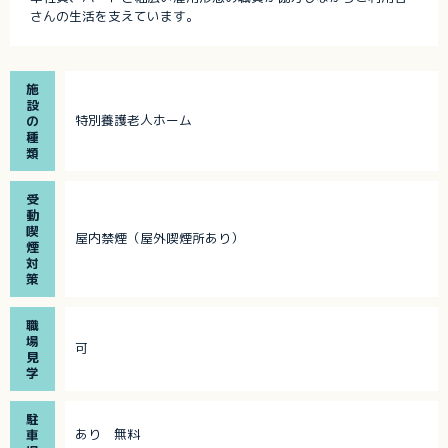
さんの生活を支えています。
施
設
特別養護老人ホーム
の
種
類
受
動
喫
屋内禁煙（屋外喫煙所あり）
煙
対
策
職
場
可
見
学
駐
あり 無料
車