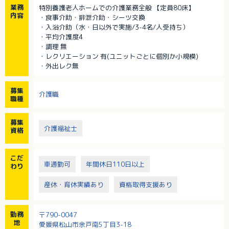
業務
特別養護老人ホームでの介護業務全般 【定員80床】
内容
・食事介助・排泄介助・シーツ交換
・入浴介助（水・日以外で実施/3-4名/人受持ち）
・平均介護度4
・調理 無
・レクリエーション 有(ユニットごとに個別か小規模)
・外出レク無
募集
介護職
職種
募集
介護福祉士
資格
こだ
車通勤可
年間休日110日以上
わり
産休・育休実績あり
資格取得支援あり
勤務
〒790-0047
地
愛媛県松山市余戸南5丁目3-18