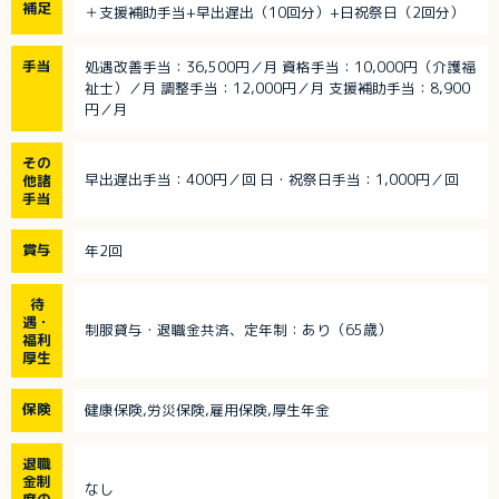
補足
＋支援補助手当+早出遅出（10回分）+日祝祭日（2回分）
手当
処遇改善手当：36,500円／月 資格手当：10,000円（介護福
祉士）／月 調整手当：12,000円／月 支援補助手当：8,900
円／月
その
早出遅出手当：400円／回 日・祝祭日手当：1,000円／回
他諸
手当
賞与
年2回
待
遇・
制服貸与・退職金共済、定年制：あり（65歳）
福利
厚生
保険
健康保険,労災保険,雇用保険,厚生年金
退職
金制
なし