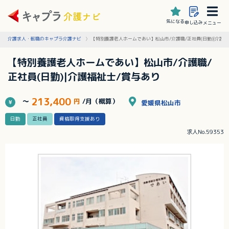
気になる
申し込み
メニュー
介護求人・転職のキャプラ介護ナビ
【特別養護老人ホームであい】松山市/介護職/正社員(日勤)|介護福
【特別養護老人ホームであい】松山市/介護職/
正社員(日勤)|介護福祉士/賞与あり
213,400
～
円
/月（概算）
愛媛県松山市
日勤
正社員
資格取得支援あり
求人No.59353