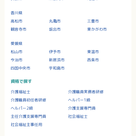
香川県
高松市
丸亀市
三豊市
観音寺市
坂出市
東かがわ市
愛媛県
松山市
伊予市
東温市
今治市
新居浜市
西条市
四国中央市
宇和島市
資格で探す
介護福祉士
介護職員実務者研修
介護職員初任者研修
ヘルパー1級
ヘルパー2級
介護支援専門員
主任介護支援専門員
社会福祉士
社会福祉主事任用