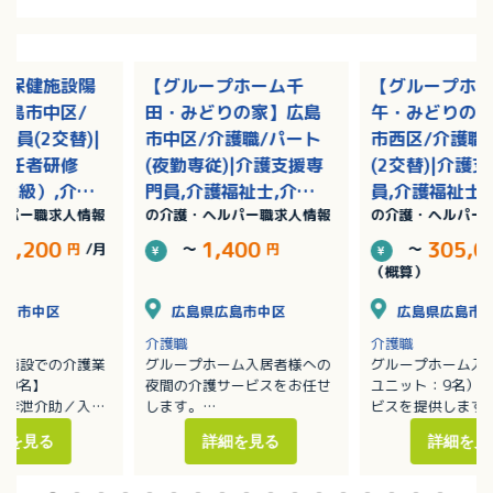
人保健施設陽
【グループホーム千
【グループホ
広島市中区/
田・みどりの家】広島
午・みどりの
社員(2交替)|
市中区/介護職/パート
市西区/介護職
初任者研修
(夜勤専従)|介護支援専
(2交替)|介護
2級）,介護
門員,介護福祉士,介護
員,介護福祉士
ルパー職求人情報
の介護・ヘルパー職求人情報
の介護・ヘルパー
者研修（ヘル
職員初任者研修（ヘル
員初任者研修
/賞与あり
パー2級）,介護職員実
ー2級）,介護
74,200
1,400
305,0
円
/月
～
円
～
務者研修（ヘルパー1
者研修（ヘルパ
（概算）
級）
級）/賞与あり
広島市中区
広島県広島市中区
広島県広島市
介護職
介護職
健施設での介護業
グループホーム入居者様への
グループホーム入
00名】
夜間の介護サービスをお任せ
ユニット：9名）
／排泄介助／入浴
します。
ビスを提供します
・移動や移乗、食事、入浴、
・移動や移乗、食
細を見る
詳細を見る
詳細を見
ーションの支援
排泄等の介助
排泄等の介助／見
補助
・見守り
・ホーム内レクレ
換等の衛生管理
・介護記録作成（iPad操作）
催