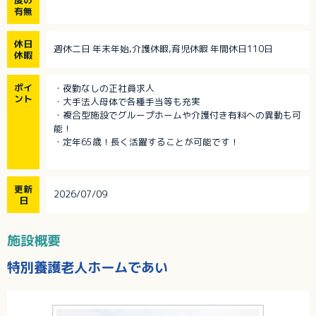
度の
有無
休日
週休二日 年末年始,介護休暇,育児休暇 年間休日110日
休暇
ポイ
・夜勤なしの正社員求人
ント
・大手法人母体で各種手当等も充実
・複合型施設でグループホームや介護付き有料への異動も可
能！
・定年65歳！長く活躍することが可能です！
更新
2026/07/09
日
施設概要
特別養護老人ホームであい