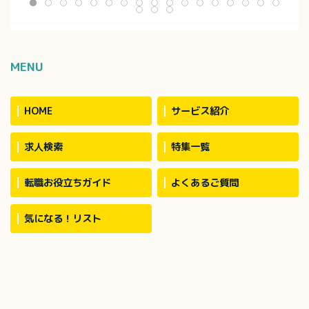
：介護度1～5の方
※定員：2ユニット18名（1
・外出支援（外出
40名で対応してい
ユニット9名）
受診等）
・買い物（ご利用
代行／ホーム備品
・介護記録作成（i
MENU
・季節に応じた行
※社用車（軽AT車
お願いする場合あ
HOME
サービス紹介
求人検索
特集一覧
転職お役立ちガイド
よくあるご質問
気になる！リスト