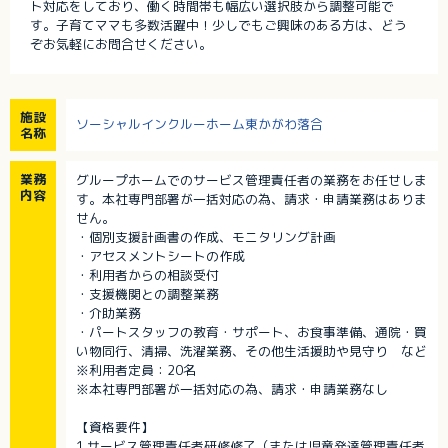
ト対応をしており、働く時間帯も幅広い選択肢から調整可能で
す。子育てママも多数活躍中！少しでもご興味のある方は、どう
ぞお気軽にお問合せください。
施設
ソーシャルインクルーホーム東かがわ落合
名称
業務
グループホームでのサービス管理責任者の業務をお任せしま
内容
す。本社専門部署が一括対応の為、請求・申請業務はありま
せん。
・個別支援計画書の作成、モニタリング計画
・アセスメントシートの作成
・利用者からの相談受付
・支援機関との調整業務
・介助業務
・パートスタッフの教育・サポート、お食事準備、通院・買
い物同行、清掃、洗濯業務、その他生活援助や見守り など
※利用者定員：20名
※本社専門部署が一括対応の為、請求・申請業務なし
【資格要件】
1.サービス管理責任者研修修了（または児童発達管理責任者