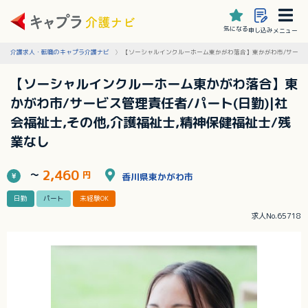
気になる
申し込み
メニュー
介護求人・転職のキャプラ介護ナビ
【ソーシャルインクルーホーム東かがわ落合】東かがわ市/サービス管
【ソーシャルインクルーホーム東かがわ落合】東
かがわ市/サービス管理責任者/パート(日勤)|社
会福祉士,その他,介護福祉士,精神保健福祉士/残
業なし
2,460
～
円
香川県東かがわ市
日勤
パート
未経験OK
求人No.65718