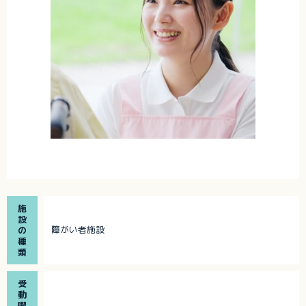
施
設
障がい者施設
の
種
類
受
動
喫