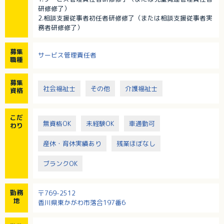
研修修了）
2.相談支援従事者初任者研修修了（または相談支援従事者実
務者研修修了）
募集
サービス管理責任者
職種
募集
社会福祉士
その他
介護福祉士
資格
こだ
無資格OK
未経験OK
車通勤可
わり
産休・育休実績あり
残業ほぼなし
ブランクOK
勤務
〒769-2512
地
香川県東かがわ市落合197番6