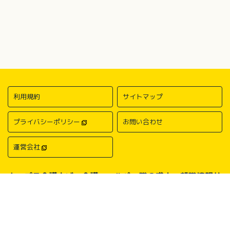
利用規約
サイトマップ
プライバシーポリシー
お問い合わせ
運営会社
キャプラ介護ナビ－介護・ヘルパー職の求人・転職情報サ
イトについて
中国・四国地方の介護求人・転職情報なら「キャプラ介護ナビ」にお任
せください。岡山・広島・香川・愛媛などの介護求人情報が満載！介
護・ヘルパー系の希望職種から探したり、勤務地・地域から探したり、