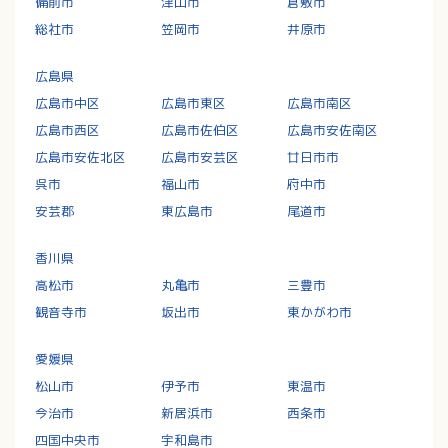
備前市
津山市
倉敷市
総社市
笠岡市
井原市
広島県
広島市中区
広島市東区
広島市南区
広島市西区
広島市佐伯区
広島市安佐南区
広島市安佐北区
広島市安芸区
廿日市市
呉市
福山市
府中市
安芸郡
東広島市
尾道市
香川県
高松市
丸亀市
三豊市
観音寺市
坂出市
東かがわ市
愛媛県
松山市
伊予市
東温市
今治市
新居浜市
西条市
四国中央市
宇和島市