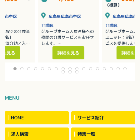
務者研修（ヘルパー1
者研修（ヘルパ
（概算）
級）
級）/賞与あり
広島市中区
広島県広島市中区
広島県広島市
介護職
介護職
健施設での介護業
グループホーム入居者様への
グループホーム入
00名】
夜間の介護サービスをお任せ
ユニット：9名）
／排泄介助／入浴
します。
ビスを提供します
・移動や移乗、食事、入浴、
・移動や移乗、食
細を見る
詳細を見る
詳細を見
ーションの支援
排泄等の介助
排泄等の介助／見
補助
・見守り
・ホーム内レクレ
換等の衛生管理
・介護記録作成（iPad操作）
催
：介護度1～5の方
※定員：2ユニット18名（1
・外出支援（外出
40名で対応してい
ユニット9名）
受診等）
・買い物（ご利用
代行／ホーム備品
・介護記録作成（i
MENU
・季節に応じた行
※社用車（軽AT車
お願いする場合あ
HOME
サービス紹介
求人検索
特集一覧