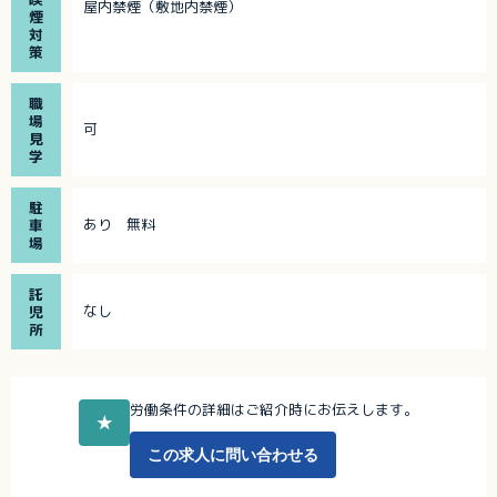
屋内禁煙（敷地内禁煙）
煙
対
策
職
場
可
見
学
駐
あり 無料
車
場
託
なし
児
所
労働条件の詳細はご紹介時にお伝えします。
★
この求人に問い合わせる