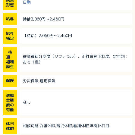
就業
日勤
形態
給与
時給2,060円～2,460円
給与
【時給】2,060円～2,460円
補足
待
従業員紹介制度（リファラル）、正社員登用制度、定年制：
遇・
福利
あり（歳）
厚生
保険
労災保険,雇用保険
退職
金制
なし
度の
有無
休日
相談可能 介護休暇,育児休暇,看護休暇 年間休日日
休暇