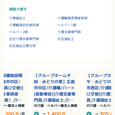
資格で探す
介護福祉士
介護職員実務者研修
介護職員初任者研修
ヘルパー1級
ヘルパー2級
介護支援専門員
主任介護支援専門員
社会福祉士
社会福祉主事任用
人保健施設陽
【グループホーム千
【グループホ
広島市中区/
田・みどりの家】広島
午・みどりの
社員(2交替)|
市中区/介護職/パート
市西区/介護職
初任者研修
(夜勤専従)|介護支援専
(2交替)|介護
2級）,介護
門員,介護福祉士,介護
員,介護福祉士
ルパー職求人情報
の介護・ヘルパー職求人情報
の介護・ヘルパー
者研修（ヘル
職員初任者研修（ヘル
員初任者研修
/賞与あり
パー2級）,介護職員実
ー2級）,介護
74,200
1,400
305,0
円
/月
～
円
～