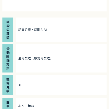
施
設
訪問介護・訪問入浴
の
種
類
受
動
喫
屋内禁煙（敷地内禁煙）
煙
対
策
職
場
可
見
学
駐
あり 無料
車