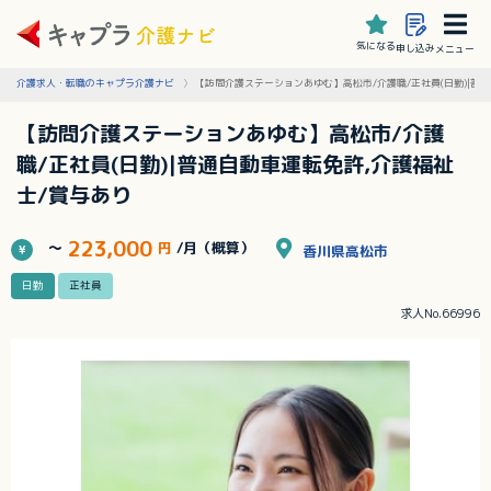
気になる
申し込み
メニュー
介護求人・転職のキャプラ介護ナビ
【訪問介護ステーションあゆむ】高松市/介護職/正社員(日勤)|普
【訪問介護ステーションあゆむ】高松市/介護
職/正社員(日勤)|普通自動車運転免許,介護福祉
士/賞与あり
223,000
～
円
/月（概算）
香川県高松市
日勤
正社員
求人No.66996