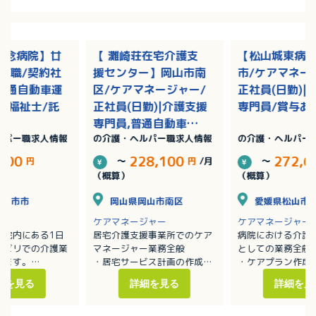
記念病院】廿
【 灘崎荘在宅介護支
【松山城東病
護職/契約社
援センター】岡山市南
市/ケアマネー
|普通自動車運
区/ケアマネージャー/
正社員(日勤)|
護福祉士/託
正社員(日勤)|介護支援
専門員/賞与あ
専門員,普通自動車運
ルパー職求人情報
の介護・ヘルパー職求人情報
の介護・ヘルパー
転免許/残業なし
,500
228,100
272,6
円
～
円
/月
～
（概算）
（概算）
廿日市市
岡山県岡山市南区
愛媛県松山市
ケアマネージャー
ケアマネージャー
病院内にある1日
居宅介護支援事業所でのケア
病院における介護
ハビリでの介護業
マネージャー業務全般
としての業務全般
します。
・居宅サービス計画の作成
・ケアプラン作成
添い業務
・利用者の実態把握
・モニタリング業
細を見る
詳細を見る
詳細を見
薬・排泄・入浴介
・担当者会議の開催
・介護保険の申請
・適切な居宅介護サービス提
所リハビリ業務全
供に向けた活動