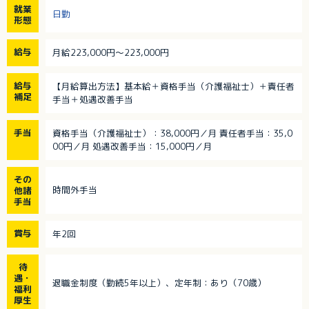
就業
日勤
形態
給与
月給223,000円～223,000円
給与
【月給算出方法】基本給＋資格手当（介護福祉士）＋責任者
補足
手当＋処遇改善手当
手当
資格手当（介護福祉士）：38,000円／月 責任者手当：35,0
00円／月 処遇改善手当：15,000円／月
その
時間外手当
他諸
手当
賞与
年2回
待
遇・
退職金制度（勤続5年以上）、定年制：あり（70歳）
福利
厚生