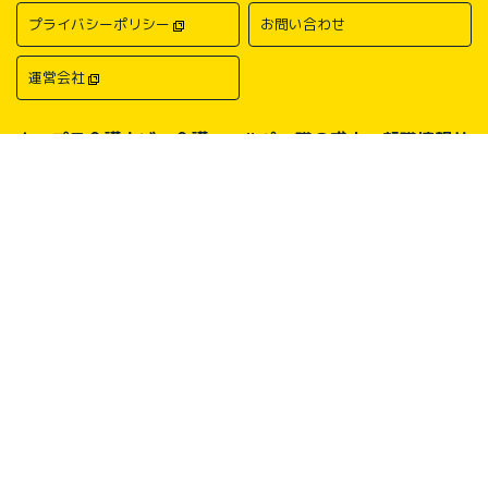
プライバシーポリシー
お問い合わせ
運営会社
キャプラ介護ナビ－介護・ヘルパー職の求人・転職情報サ
イトについて
中国・四国地方の介護求人・転職情報なら「キャプラ介護ナビ」にお任
せください。岡山・広島・香川・愛媛などの介護求人情報が満載！介
護・ヘルパー系の希望職種から探したり、勤務地・地域から探したり、
介護福祉士や介護職員実務者研修（ヘルパー1級）、介護職員初任者研
修（ヘルパー2級）、介護支援専門員（ケアマネージャー）、主任介護
支援専門員（主任ケアマネージャー）、社会福祉士、社会福祉主事任用
などの保有資格から探したりすることができます。中国・四国地方に展
開する総合人材サービス会社キャリアプランニングがあなたの仕事探し
をサポートいたします。
Copyright © CAREER PLANNING Co., Ltd.