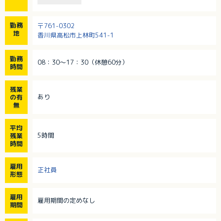
勤務
〒761-0302
地
香川県高松市上林町541-1
勤務
08：30～17：30（休憩60分）
時間
残業
あり
の有
無
平均
5時間
残業
時間
雇用
正社員
形態
雇用
雇用期間の定めなし
期間