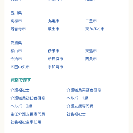
香川県
高松市
丸亀市
三豊市
観音寺市
坂出市
東かがわ市
愛媛県
松山市
伊予市
東温市
今治市
新居浜市
西条市
四国中央市
宇和島市
資格で探す
介護福祉士
介護職員実務者研修
介護職員初任者研修
ヘルパー1級
ヘルパー2級
介護支援専門員
主任介護支援専門員
社会福祉士
社会福祉主事任用