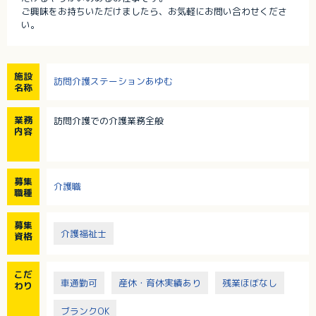
ご興味をお持ちいただけましたら、お気軽にお問い合わせくださ
い。
施設
訪問介護ステーションあゆむ
名称
業務
訪問介護での介護業務全般
内容
募集
介護職
職種
募集
介護福祉士
資格
こだ
車通勤可
産休・育休実績あり
残業ほぼなし
わり
ブランクOK