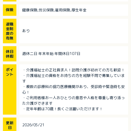
保険
健康保険,労災保険,雇用保険,厚生年金
退職
金制
あり
度の
有無
休日
週休二日 年末年始 年間休日107日
休暇
ポイ
・介護福祉士の正社員求人！訪問介護が初めての方も歓迎！
ント
・介護福祉士の資格をお持ちの方を経験不問で募集していま
す
・複数の診療科の協力医療機関があり、受診時や緊急時も安
心！
・ご利用者様お一人おひとりの意思や人格を尊重し寄り添っ
た介護ができます
・定年年齢は70歳！長くご活躍いただけます！
更新
2026/05/21
日