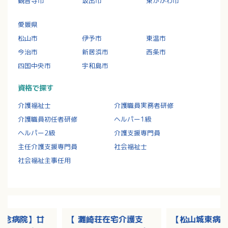
観音寺市
坂出市
東かがわ市
愛媛県
松山市
伊予市
東温市
今治市
新居浜市
西条市
四国中央市
宇和島市
資格で探す
介護福祉士
介護職員実務者研修
介護職員初任者研修
ヘルパー1級
ヘルパー2級
介護支援専門員
主任介護支援専門員
社会福祉士
社会福祉主事任用
記念病院】廿
【 灘崎荘在宅介護支
【松山城東病