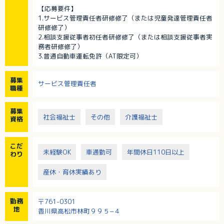
【応募要件】
1.サービス管理責任者研修修了（または児童発達管理責任者
研修修了）
2.相談支援従事者初任者研修修了（または相談支援従事者実
務者研修修了）
3.普通自動車運転免許（AT限定可）
募集
サービス管理責任者
職種
募集
社会福祉士
その他
介護福祉士
資格
こだ
未経験OK
車通勤可
年間休日110日以上
わり
産休・育休実績あり
勤務
〒761-0301
地
香川県高松市林町９９５−４