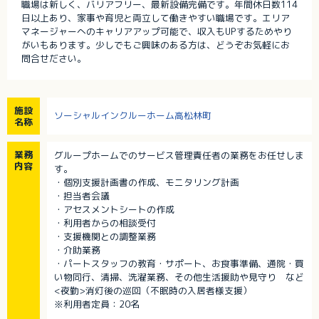
職場は新しく、バリアフリー、最新設備完備です。年間休日数114
日以上あり、家事や育児と両立して働きやすい職場です。エリア
マネージャーへのキャリアアップ可能で、収入もUPするためやり
がいもあります。少しでもご興味のある方は、どうぞお気軽にお
問合せださい。
施設
ソーシャルインクルーホーム高松林町
名称
業務
グループホームでのサービス管理責任者の業務をお任せしま
内容
す。
・個別支援計画書の作成、モニタリング計画
・担当者会議
・アセスメントシートの作成
・利用者からの相談受付
・支援機関との調整業務
・介助業務
・パートスタッフの教育・サポート、お食事準備、通院・買
い物同行、清掃、洗濯業務、その他生活援助や見守り など
<夜勤>消灯後の巡回（不眠時の入居者様支援）
※利用者定員：20名