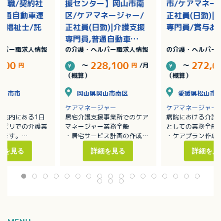
護職/契約社
援センター】岡山市南
市/ケアマネー
|普通自動車運
区/ケアマネージャー/
正社員(日勤)|
護福祉士/託
正社員(日勤)|介護支援
専門員/賞与あ
専門員,普通自動車運
ルパー職求人情報
の介護・ヘルパー職求人情報
の介護・ヘルパー
転免許/残業なし
,500
228,100
272,6
円
～
円
/月
～
（概算）
（概算）
廿日市市
岡山県岡山市南区
愛媛県松山市
ケアマネージャー
ケアマネージャー
病院内にある1日
居宅介護支援事業所でのケア
病院における介護
ハビリでの介護業
マネージャー業務全般
としての業務全般
します。
・居宅サービス計画の作成
・ケアプラン作成
添い業務
・利用者の実態把握
・モニタリング業
細を見る
詳細を見る
詳細を見
薬・排泄・入浴介
・担当者会議の開催
・介護保険の申請
・適切な居宅介護サービス提
所リハビリ業務全
供に向けた活動
ノア、ハイエース
用者数：約30名