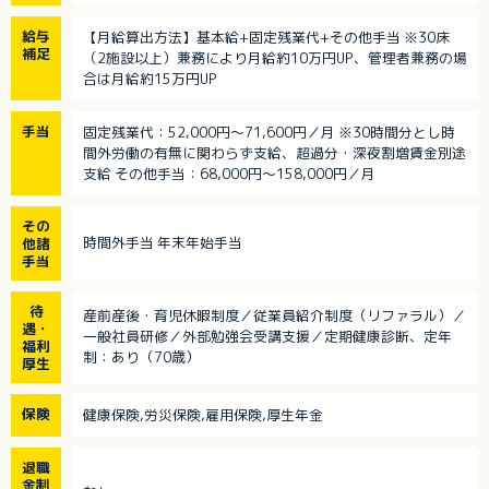
給与
【月給算出方法】基本給+固定残業代+その他手当 ※30床
補足
（2施設以上）兼務により月給約10万円UP、管理者兼務の場
合は月給約15万円UP
手当
固定残業代：52,000円～71,600円／月 ※30時間分とし時
間外労働の有無に関わらず支給、超過分・深夜割増賃金別途
支給 その他手当：68,000円～158,000円／月
その
時間外手当 年末年始手当
他諸
手当
待
産前産後・育児休暇制度／従業員紹介制度（リファラル）／
遇・
一般社員研修／外部勉強会受講支援／定期健康診断、定年
福利
制：あり（70歳）
厚生
保険
健康保険,労災保険,雇用保険,厚生年金
退職
金制