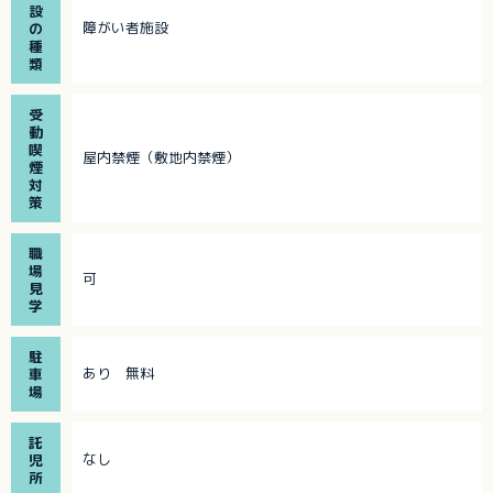
設
障がい者施設
の
種
類
受
動
喫
屋内禁煙（敷地内禁煙）
煙
対
策
職
場
可
見
学
駐
あり 無料
車
場
託
なし
児
所