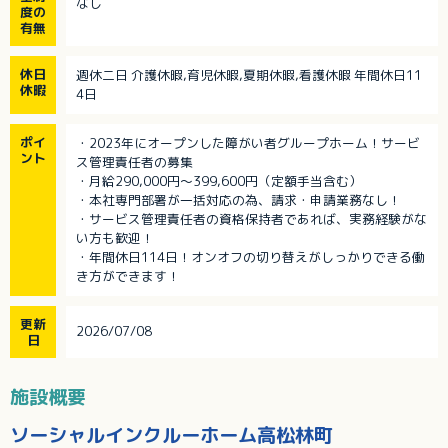
なし
度の
有無
休日
週休二日 介護休暇,育児休暇,夏期休暇,看護休暇 年間休日11
休暇
4日
ポイ
・2023年にオープンした障がい者グループホーム！サービ
ント
ス管理責任者の募集
・月給290,000円〜399,600円（定額手当含む）
・本社専門部署が一括対応の為、請求・申請業務なし！
・サービス管理責任者の資格保持者であれば、実務経験がな
い方も歓迎！
・年間休日114日！オンオフの切り替えがしっかりできる働
き方ができます！
更新
2026/07/08
日
施設概要
ソーシャルインクルーホーム高松林町