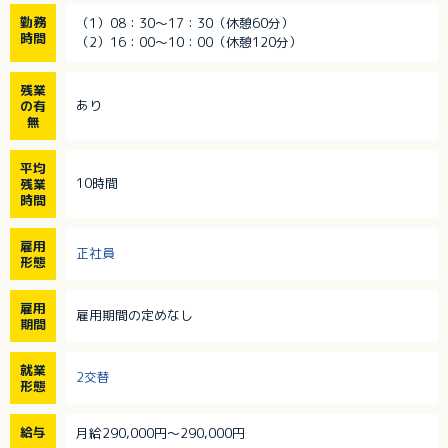
勤務
（1）08：30～17：30（休憩60分）
時間
（2）16：00～10：00（休憩120分）
残業
あり
の有
無
平均
10時間
残業
時間
雇用
正社員
形態
雇用
雇用期間の定めなし
期間
就業
2交替
形態
給与
月給290,000円～290,000円