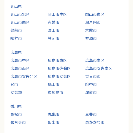
岡山県
岡山市北区
岡山市中区
岡山市東区
岡山市南区
赤磐市
瀬戸内市
備前市
津山市
倉敷市
総社市
笠岡市
井原市
広島県
広島市中区
広島市東区
広島市南区
広島市西区
広島市佐伯区
広島市安佐南区
広島市安佐北区
広島市安芸区
廿日市市
呉市
福山市
府中市
安芸郡
東広島市
尾道市
香川県
高松市
丸亀市
三豊市
観音寺市
坂出市
東かがわ市