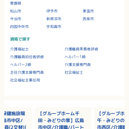
愛媛県
松山市
伊予市
東温市
今治市
新居浜市
西条市
四国中央市
宇和島市
資格で探す
介護福祉士
介護職員実務者研修
介護職員初任者研修
ヘルパー1級
ヘルパー2級
介護支援専門員
主任介護支援専門員
社会福祉士
社会福祉主事任用
人保健施設陽
【グループホーム千
【グループホ
広島市中区/
田・みどりの家】広島
午・みどりの
社員(2交替)|
市中区/介護職/パート
市西区/介護職