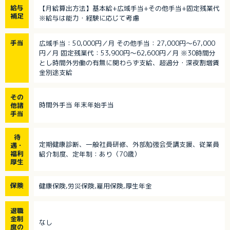
給与
【月給算出方法】基本給+広域手当+その他手当+固定残業代
補足
※給与は能力・経験に応じて考慮
手当
広域手当：50,000円／月 その他手当：27,000円～67,000
円／月 固定残業代：53,900円～62,600円／月 ※30時間分
とし時間外労働の有無に関わらず支給、超過分・深夜割増賃
金別途支給
その
時間外手当 年末年始手当
他諸
手当
待
定期健康診断、一般社員研修、外部勉強会受講支援、従業員
遇・
福利
紹介制度、定年制：あり（70歳）
厚生
保険
健康保険,労災保険,雇用保険,厚生年金
退職
金制
なし
度の