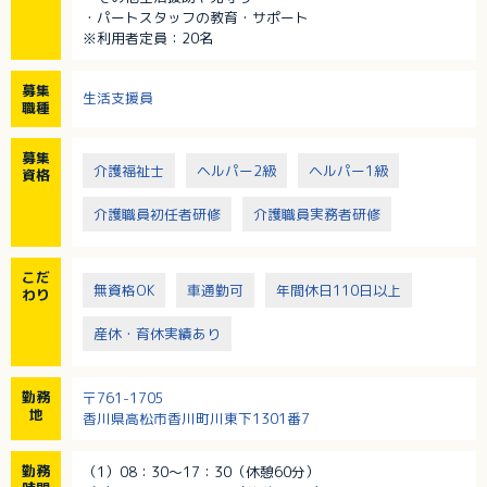
・パートスタッフの教育・サポート
※利用者定員：20名
募集
生活支援員
職種
募集
介護福祉士
ヘルパー2級
ヘルパー1級
資格
介護職員初任者研修
介護職員実務者研修
こだ
無資格OK
車通勤可
年間休日110日以上
わり
産休・育休実績あり
勤務
〒761-1705
地
香川県高松市香川町川東下1301番7
勤務
（1）08：30～17：30（休憩60分）