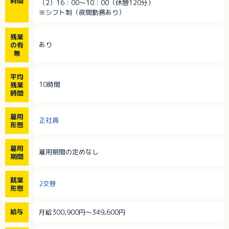
時間
（2）16：00～10：00（休憩120分）
※シフト制（夜間勤務あり）
残業
あり
の有
無
平均
10時間
残業
時間
雇用
正社員
形態
雇用
雇用期間の定めなし
期間
就業
2交替
形態
給与
月給300,900円～349,600円