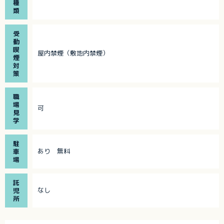
種
類
受
動
喫
屋内禁煙（敷地内禁煙）
煙
対
策
職
場
可
見
学
駐
あり 無料
車
場
託
なし
児
所