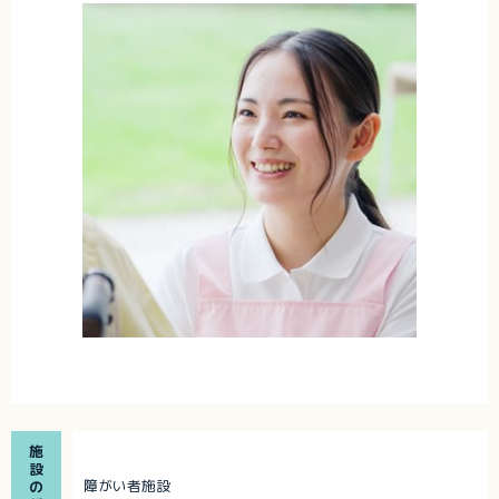
施
設
障がい者施設
の