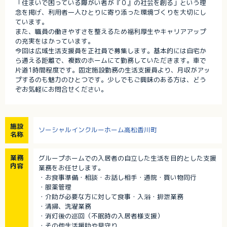
「住まいで困っている障がい者が『０』の社会を創る」という理
念を掲げ、利用者一人ひとりに寄り添った環境づくりを大切にし
ています。
また、職員の働きやすさを整えるため福利厚生やキャリアアップ
の充実をはかっています。
今回は広域生活支援員を正社員で募集します。基本的には自宅か
ら通える距離で、複数のホームにて勤務していただきます。車で
片道1時間程度です。固定施設勤務の生活支援員より、月収がアッ
プするのも魅力のひとつです。少しでもご興味のある方は、どう
ぞお気軽にお問合せください。
施設
ソーシャルインクルーホーム高松香川町
名称
業務
グループホームでの入居者の自立した生活を目的とした支援
内容
業務をお任せします。
・お食事準備・相談・お話し相手・通院・買い物同行
・服薬管理
・介助が必要な方に対して食事・入浴・排泄業務
・清掃、洗濯業務
・消灯後の巡回（不眠時の入居者様支援）
・その他生活援助や見守り