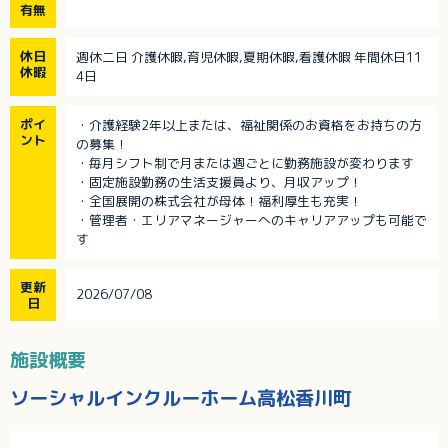
有無
休日
週休二日 介護休暇,育児休暇,夏期休暇,看護休暇 年間休日11
休暇
4日
ポイ
・介護経験2年以上または、福祉関係のお資格をお持ちの方
ント
の募集！
・毎月シフト制で月または週ごとに勤務施設が変わります
・固定施設勤務の生活支援員より、月収アップ！
・全国展開の株式会社が母体！福利厚生も充実！
・管理者・エリアマネージャーへのキャリアアップも可能で
す
更新
2026/07/08
日
施設概要
ソーシャルインクルーホーム高松香川町