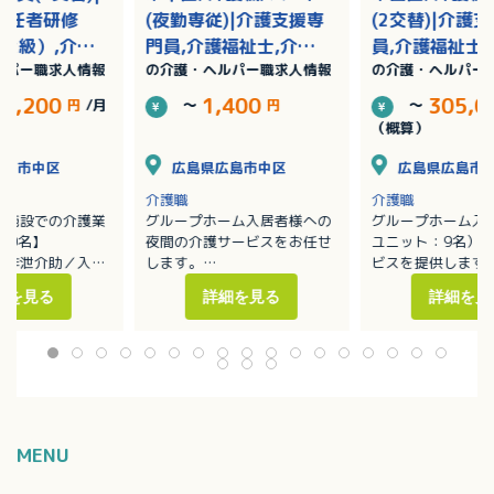
初任者研修
(夜勤専従)|介護支援専
(2交替)|介護
2級）,介護
門員,介護福祉士,介護
員,介護福祉士
ルパー職求人情報
の介護・ヘルパー職求人情報
の介護・ヘルパー
者研修（ヘル
職員初任者研修（ヘル
員初任者研修
/賞与あり
パー2級）,介護職員実
ー2級）,介護
74,200
1,400
305,0
円
/月
～
円
～
務者研修（ヘルパー1
者研修（ヘルパ
（概算）
級）
級）/賞与あり
広島市中区
広島県広島市中区
広島県広島市
介護職
介護職
健施設での介護業
グループホーム入居者様への
グループホーム入
00名】
夜間の介護サービスをお任せ
ユニット：9名）
／排泄介助／入浴
します。
ビスを提供します
・移動や移乗、食事、入浴、
・移動や移乗、食
細を見る
詳細を見る
詳細を見
ーションの支援
排泄等の介助
排泄等の介助／見
補助
・見守り
・ホーム内レクレ
換等の衛生管理
・介護記録作成（iPad操作）
催
：介護度1～5の方
※定員：2ユニット18名（1
・外出支援（外出
40名で対応してい
ユニット9名）
受診等）
・買い物（ご利用
代行／ホーム備品
・介護記録作成（i
MENU
・季節に応じた行
※社用車（軽AT車