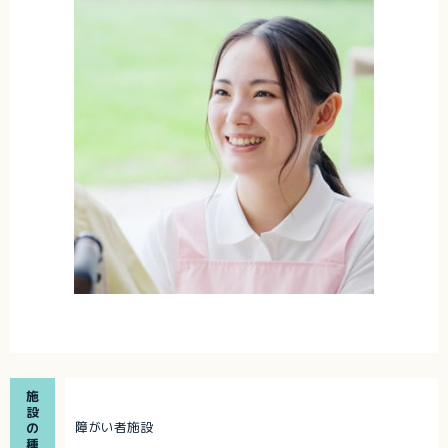
施
設
障がい者施設
の
種