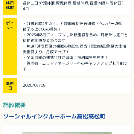
休日
週休二日 介護休暇,育児休暇,夏期休暇,看護休暇 年間休日11
休暇
4日
ポイ
・介護経験3年以上、介護職員初任者研修（ヘルパー2級）
ント
修了以上の方の募集！
・2025年8月にオープンした新施設を含め、月または週ごと
に勤務施設が変わります
・片道1時間程度の複数の施設を担当！固定施設勤務の生活
支援員より、月収アップ！
・全国展開の株式会社が母体！福利厚生も充実！
・管理者・エリアマネージャーへのキャリアアップも可能で
す
更新
2026/07/08
日
施設概要
ソーシャルインクルーホーム高松高松町