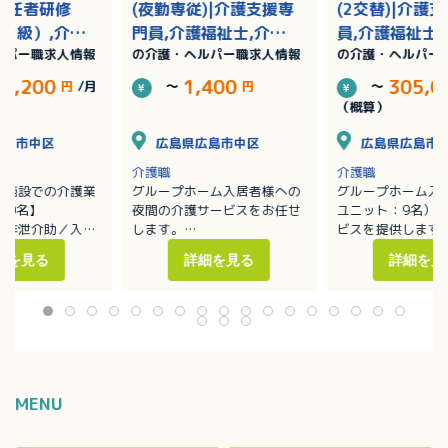
初任者研修
(夜勤専従)|介護支援専
(2交替)|介護
2級）,介護
門員,介護福祉士,介護
員,介護福祉士
ルパー職求人情報
の介護・ヘルパー職求人情報
の介護・ヘルパー
者研修（ヘル
職員初任者研修（ヘル
員初任者研修
/賞与あり
パー2級）,介護職員実
ー2級）,介護
74,200
1,400
305,0
円
/月
～
円
～
務者研修（ヘルパー1
者研修（ヘルパ
（概算）
級）
級）/賞与あり
広島市中区
広島県広島市中区
広島県広島市
介護職
介護職
健施設での介護業
グループホーム入居者様への
グループホーム入
00名】
夜間の介護サービスをお任せ
ユニット：9名）
／排泄介助／入浴
します。
ビスを提供します
・移動や移乗、食事、入浴、
・移動や移乗、食
細を見る
詳細を見る
詳細を見
ーションの支援
排泄等の介助
排泄等の介助／見
補助
・見守り
・ホーム内レクレ
換等の衛生管理
・介護記録作成（iPad操作）
催
：介護度1～5の方
※定員：2ユニット18名（1
・外出支援（外出
40名で対応してい
ユニット9名）
受診等）
・買い物（ご利用
代行／ホーム備品
・介護記録作成（i
MENU
・季節に応じた行
※社用車（軽AT車