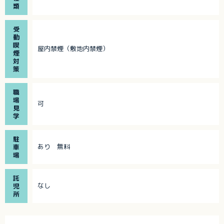
類
受
動
喫
屋内禁煙（敷地内禁煙）
煙
対
策
職
場
可
見
学
駐
あり 無料
車
場
託
なし
児
所