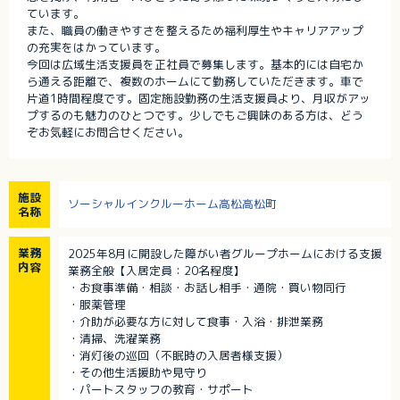
ています。
また、職員の働きやすさを整えるため福利厚生やキャリアアップ
の充実をはかっています。
今回は広域生活支援員を正社員で募集します。基本的には自宅か
ら通える距離で、複数のホームにて勤務していただきます。車で
片道1時間程度です。固定施設勤務の生活支援員より、月収がアッ
プするのも魅力のひとつです。少しでもご興味のある方は、どう
ぞお気軽にお問合せください。
施設
ソーシャルインクルーホーム高松高松町
名称
業務
2025年8月に開設した障がい者グループホームにおける支援
内容
業務全般【入居定員：20名程度】
・お食事準備・相談・お話し相手・通院・買い物同行
・服薬管理
・介助が必要な方に対して食事・入浴・排泄業務
・清掃、洗濯業務
・消灯後の巡回（不眠時の入居者様支援）
・その他生活援助や見守り
・パートスタッフの教育・サポート