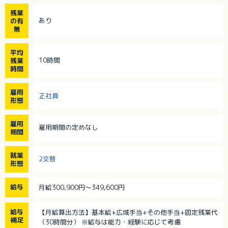
残業
あり
の有
無
平均
10時間
残業
時間
雇用
正社員
形態
雇用
雇用期間の定めなし
期間
就業
2交替
形態
給与
月給300,900円～349,600円
給与
【月給算出方法】基本給+広域手当+その他手当+固定残業代
補足
（30時間分） ※給与は能力・経験に応じて考慮