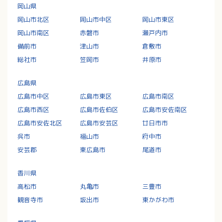
岡山県
岡山市北区
岡山市中区
岡山市東区
岡山市南区
赤磐市
瀬戸内市
備前市
津山市
倉敷市
総社市
笠岡市
井原市
広島県
広島市中区
広島市東区
広島市南区
広島市西区
広島市佐伯区
広島市安佐南区
広島市安佐北区
広島市安芸区
廿日市市
呉市
福山市
府中市
安芸郡
東広島市
尾道市
香川県
高松市
丸亀市
三豊市
観音寺市
坂出市
東かがわ市