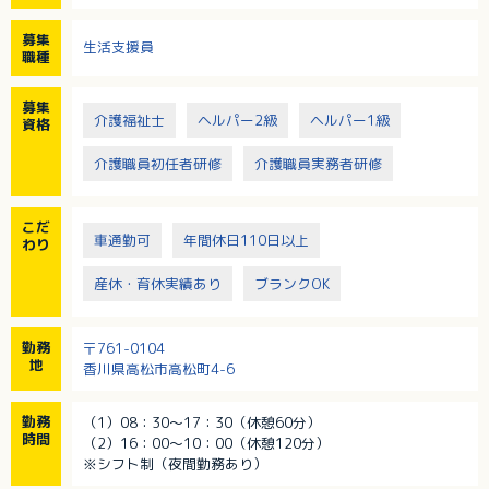
募集
生活支援員
職種
募集
介護福祉士
ヘルパー2級
ヘルパー1級
資格
介護職員初任者研修
介護職員実務者研修
こだ
車通勤可
年間休日110日以上
わり
産休・育休実績あり
ブランクOK
勤務
〒761-0104
地
香川県高松市高松町4-6
勤務
（1）08：30～17：30（休憩60分）
時間
（2）16：00～10：00（休憩120分）
※シフト制（夜間勤務あり）