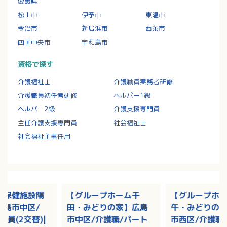
愛媛県
松山市
伊予市
東温市
今治市
新居浜市
西条市
四国中央市
宇和島市
資格で探す
介護福祉士
介護職員実務者研修
介護職員初任者研修
ヘルパー1級
ヘルパー2級
介護支援専門員
主任介護支援専門員
社会福祉士
社会福祉主事任用
人保健施設陽
【グループホーム千
【グループホ
広島市中区/
田・みどりの家】広島
午・みどりの
社員(2交替)|
市中区/介護職/パート
市西区/介護職