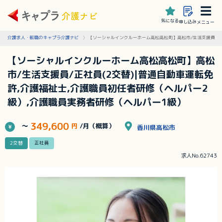
気になる
申し込み
メニュー
介護求人・転職のキャプラ介護ナビ
【ソーシャルインクルーホーム高松高松町】高松市/生活支援員/正社
【ソーシャルインクルーホーム高松高松町】高松
市/生活支援員/正社員(2交替)|普通自動車運転免
許,介護福祉士,介護職員初任者研修（ヘルパー2
級）,介護職員実務者研修（ヘルパー1級）
349,600
～
円
/月（概算）
香川県高松市
2交替
正社員
求人No.62743