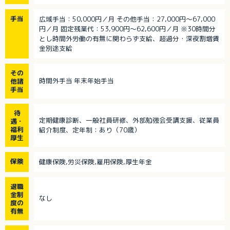
手当
広域手当：50,000円／月 その他手当：27,000円～67,000
円／月 固定残業代：53,900円～62,600円／月 ※30時間分
とし時間外労働の有無に関わらず支給、超過分・深夜割増賃
金別途支給
その
時間外手当 年末年始手当
他諸
手当
待
定期健康診断、一般社員研修、外部勉強会受講支援、従業員
遇・
福利
紹介制度、定年制：あり（70歳）
厚生
保険
健康保険,労災保険,雇用保険,厚生年金
退職
金制
なし
度の
有無