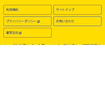
利用規約
サイトマップ
プライバシーポリシー
お問い合わせ
運営会社
キャプラ介護ナビ－介護・ヘルパー職の求人・転職情報サ
イトについて
中国・四国地方の介護求人・転職情報なら「キャプラ介護ナビ」にお任
せください。岡山・広島・香川・愛媛などの介護求人情報が満載！介
護・ヘルパー系の希望職種から探したり、勤務地・地域から探したり、
介護福祉士や介護職員実務者研修（ヘルパー1級）、介護職員初任者研
修（ヘルパー2級）、介護支援専門員（ケアマネージャー）、主任介護
支援専門員（主任ケアマネージャー）、社会福祉士、社会福祉主事任用
などの保有資格から探したりすることができます。中国・四国地方に展
開する総合人材サービス会社キャリアプランニングがあなたの仕事探し
をサポートいたします。