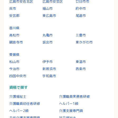
広島市安佐北区
広島市安芸区
廿日市市
呉市
福山市
府中市
安芸郡
東広島市
尾道市
香川県
高松市
丸亀市
三豊市
観音寺市
坂出市
東かがわ市
愛媛県
松山市
伊予市
東温市
今治市
新居浜市
西条市
四国中央市
宇和島市
資格で探す
介護福祉士
介護職員実務者研修
介護職員初任者研修
ヘルパー1級
ヘルパー2級
介護支援専門員
主任介護支援専門員
社会福祉士