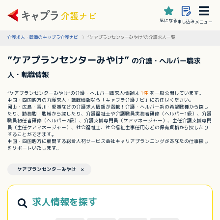
気になる
申し込み
メニュー
介護求人・転職のキャプラ介護ナビ
”ケアプランセンターみやけ”の介護求人一覧
”ケアプランセンターみやけ”
の介護・ヘルパー職求
人・転職情報
”ケアプランセンターみやけ”の介護・ヘルパー職求人情報は
1件
を一般公開しています。
中国・四国地方の介護求人・転職情報なら「キャプラ介護ナビ」にお任せください。
岡山・広島・香川・愛媛などの介護求人情報が満載！介護・ヘルパー系の希望職種から探し
たり、勤務地・地域から探したり、介護福祉士や介護職員実務者研修（ヘルパー1級）、介護
職員初任者研修（ヘルパー2級）、介護支援専門員（ケアマネージャー）、主任介護支援専門
員（主任ケアマネージャー）、社会福祉士、社会福祉主事任用などの保有資格から探したり
することができます。
中国・四国地方に展開する総合人材サービス会社キャリアプランニングがあなたの仕事探し
をサポートいたします。
ケアプランセンターみやけ ×
求人情報を探す