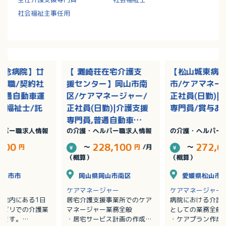
社会福祉主事任用
記念病院】廿
【 灘崎荘在宅介護支
【松山城東病
護職/契約社
援センター】岡山市南
市/ケアマネー
|普通自動車運
区/ケアマネージャー/
正社員(日勤)|
護福祉士/託
正社員(日勤)|介護支援
専門員/賞与あ
専門員,普通自動車運
ルパー職求人情報
の介護・ヘルパー職求人情報
の介護・ヘルパー
転免許/残業なし
,500
228,100
272,6
円
～
円
/月
～
（概算）
（概算）
廿日市市
岡山県岡山市南区
愛媛県松山市
ケアマネージャー
ケアマネージャー
病院内にある1日
居宅介護支援事業所でのケア
病院における介護
ハビリでの介護業
マネージャー業務全般
としての業務全般
します。
・居宅サービス計画の作成
・ケアプラン作成