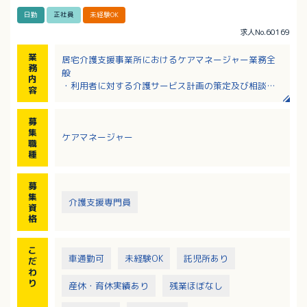
日勤
正社員
未経験OK
求人No.60169
業
居宅介護支援事業所におけるケアマネージャー業務全
務
般
内
・利用者に対する介護サービス計画の策定及び相談業
容
務
※社用車あり
募
集
ケアマネージャー
職
種
募
集
介護支援専門員
資
格
こ
車通勤可
未経験OK
託児所あり
だ
わ
り
産休・育休実績あり
残業ほぼなし