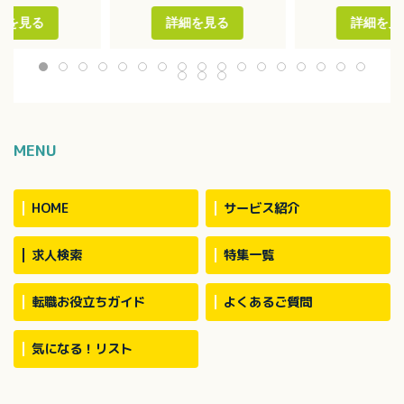
添い業務
・利用者の実態把握
・モニタリング業
薬・排泄・入浴介
・担当者会議の開催
・介護保険の申請
細を見る
詳細を見る
詳細を見
・適切な居宅介護サービス提
所リハビリ業務全
供に向けた活動
ノア、ハイエース
用者数：約30名
MENU
HOME
サービス紹介
求人検索
特集一覧
転職お役立ちガイド
よくあるご質問
気になる！リスト