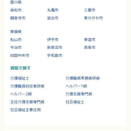
香川県
高松市
丸亀市
三豊市
観音寺市
坂出市
東かがわ市
愛媛県
松山市
伊予市
東温市
今治市
新居浜市
西条市
四国中央市
宇和島市
資格で探す
介護福祉士
介護職員実務者研修
介護職員初任者研修
ヘルパー1級
ヘルパー2級
介護支援専門員
主任介護支援専門員
社会福祉士
社会福祉主事任用