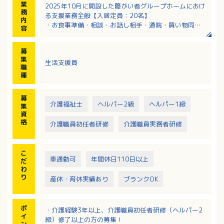
業
2025年10月に開設した障がい者グループホームにおけ
務
る支援業務全般【入居定員：20名】
内
・お食事準備・相談・お話し相手・通院・買い物同行
容
・服薬管理
募
・介助が必要な方に対して食事・入浴・排泄業務
集
生活支援員
・清掃、洗濯業務
職
・消灯後の巡回（不眠時の入居者様支援）
種
・その他生活援助や見守り
・パートスタッフの教育・サポート
募
介護福祉士
ヘルパー2級
ヘルパー1級
集
資
格
介護職員初任者研修
介護職員実務者研修
こ
車通勤可
年間休日110日以上
だ
わ
り
産休・育休実績あり
ブランクOK
ポ
・介護経験3年以上、介護職員初任者研修（ヘルパー2
イ
級）修了以上の方の募集！
ン