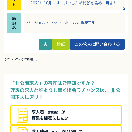
・2025年10月にオープンした新施設を含め、月または
ト
週ごとに勤務施設が変わります
・片道1時間程度の複数の施設を担当！固定施設勤務の
施
生活支援員より、月収アップ！
ソーシャルインクルーホーム丸亀原田町
設
・全国展開の株式会社が母体！福利厚生も充実！
名
・管理者・エリアマネージャーへのキャリアアップも
可能です
★
詳細
この求人に問い合わせる
2件中1件～2件を表示
「非公開求人」の存在はご存知ですか？
理想の求人と誰よりも早く出会うチャンスは、
非公
開求人にアリ！
求人者
が
（募集先）
募集を秘密にしたい
求人情報
を公開して
（広告）