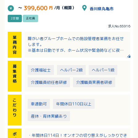
399,600
～
円
/月（概算）
香川県丸亀市
2交替
正社員
求人No.65916
業
障がい者グループホームでの施設管理者業務をお任せ
務
します。
内
※基本は日勤ですが、ホーム状況や緊急時などに夜勤
容
の場合があります。
【管理者業務】
募
・施設管理
介護福祉士
ヘルパー2級
ヘルパー1級
集
・スタッフ採用・研修・教育・シフト管理
資
・新規入居対応
格
介護職員初任者研修
介護職員実務者研修
・行政関係各所対応 など
※請求・申請業務は本社専門部署が一括対応しており
ます。
こ
【施設運営】
車通勤可
年間休日110日以上
だ
・利用者の生活全般の支援
わ
・ご家族様対応
り
産休・育休実績あり
※利用者定員：20名
【応募要件】
ポ
・年間休日114日！オンオフの切り替えがしっかりでき