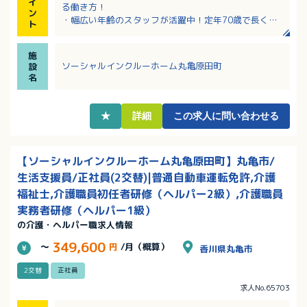
・管理者経験：介護福祉業界あるいは異業種でのマネ
イ
る働き方！
ン
ジメント経験のある方（例：施設管理者・介護主任・
・幅広い年齢のスタッフが活躍中！定年70歳で長く安
ト
店舗運営など）
定して勤務いただけます！
・介護経験：介護職の実務経験2～3年以上
・全国展開の株式会社が母体！福利厚生も充実！
・資格：介護職員初任者研修（旧ヘルパー2級）以上
施
・役職・資格手当あり！日々の成果や取り組みが評価
ソーシャルインクルーホーム丸亀原田町
設
される環境です
名
・新任管理者研修あり！丁寧な指導体制です
★
詳細
この求人に問い合わせる
【ソーシャルインクルーホーム丸亀原田町】丸亀市/
生活支援員/正社員(2交替)|普通自動車運転免許,介護
福祉士,介護職員初任者研修（ヘルパー2級）,介護職員
実務者研修（ヘルパー1級）
の介護・ヘルパー職求人情報
349,600
～
円
/月（概算）
香川県丸亀市
2交替
正社員
求人No.65703