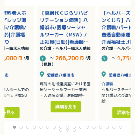
き有料老人ホ
【真網代くじらリハビ
【ヘルパース
アビレッジ瀬
リテーション病院】八
ンくじら】八幡
市/介護職/
幡浜市/医療ソーシャ
介護職/パート(
交替)|介護福
ルワーカー（MSW）/
普通自動車運転
与あり
正社員(日勤)|看護師,
介護福祉士,介
ルパー職求人情報
の介護・ヘルパー職求人情報
の介護・ヘルパー
社会福祉士/賞与あり
初任者研修（
2級）,介護職
33,000
266,200
1,750
円
/月
～
円
/月
～
研修（ヘルパー
（概算）
松山市
愛媛県八幡浜市
愛媛県八幡浜
病院の地域連携室における医
介護職
料老人ホームでの
療ソーシャルワーカー業務
ヘルパーステーシ
 【ベッド数50
・入退院支援、退院調整
問介護および居宅
・入退院に関する相談業務
般
、排泄介助、シー
・関係機関との連携・調整
主にグループ内の
詳細を見る
（グループ内施設、ケアマネ
ート、老人ホーム
細を見る
詳細を見
週2回・4～6
ージャー、行政機関、転院先
ていただきます
名で介助（中2／外
など）
・家事援助
・カンファレンスへの参加
・身体介助 等