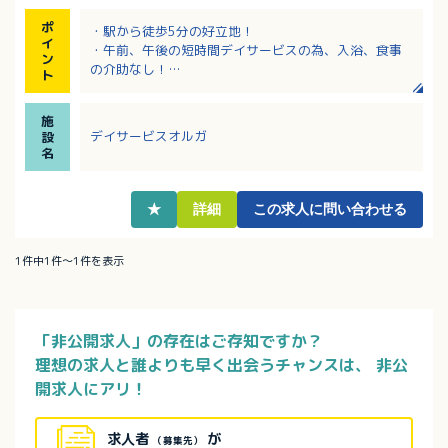
ポ
・駅から徒歩5分の好立地！
イ
・午前、午後の短時間デイサービスの為、入浴、食事
ン
の介助なし！
ト
・子育て応援企業として厚生労働大臣認定の「くるみ
んマーク」取得！
施
・生活相談員未経験の方も歓迎
デイサービスオルガ
設
名
★
詳細
この求人に問い合わせる
1件中1件～1件を表示
「非公開求人」の存在はご存知ですか？
理想の求人と誰よりも早く出会うチャンスは、
非公
開求人にアリ！
求人者
が
（募集先）