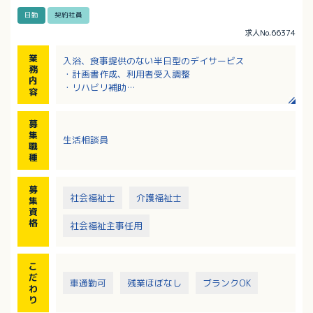
日勤
契約社員
求人No.66374
業
入浴、食事提供のない半日型のデイサービス
務
・計画書作成、利用者受入調整
内
・リハビリ補助
容
・トイレ誘導
・送迎（ワゴン車あり）
募
集
生活相談員
職
種
募
社会福祉士
介護福祉士
集
資
格
社会福祉主事任用
こ
だ
車通勤可
残業ほぼなし
ブランクOK
わ
り