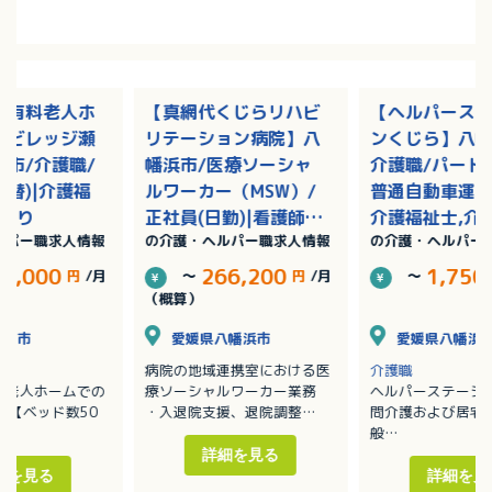
き有料老人ホ
【真網代くじらリハビ
【ヘルパース
アビレッジ瀬
リテーション病院】八
ンくじら】八幡
市/介護職/
幡浜市/医療ソーシャ
介護職/パート(
交替)|介護福
ルワーカー（MSW）/
普通自動車運転
与あり
正社員(日勤)|看護師,
介護福祉士,介
ルパー職求人情報
の介護・ヘルパー職求人情報
の介護・ヘルパー
社会福祉士/賞与あり
初任者研修（
2級）,介護職
33,000
266,200
1,750
円
/月
～
円
/月
～
研修（ヘルパー
（概算）
松山市
愛媛県八幡浜市
愛媛県八幡浜
病院の地域連携室における医
介護職
料老人ホームでの
療ソーシャルワーカー業務
ヘルパーステーシ
 【ベッド数50
・入退院支援、退院調整
問介護および居宅
・入退院に関する相談業務
般
、排泄介助、シー
・関係機関との連携・調整
主にグループ内の
詳細を見る
（グループ内施設、ケアマネ
ート、老人ホーム
細を見る
詳細を見