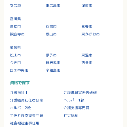
安芸郡
東広島市
尾道市
香川県
高松市
丸亀市
三豊市
観音寺市
坂出市
東かがわ市
愛媛県
松山市
伊予市
東温市
今治市
新居浜市
西条市
四国中央市
宇和島市
資格で探す
介護福祉士
介護職員実務者研修
介護職員初任者研修
ヘルパー1級
ヘルパー2級
介護支援専門員
主任介護支援専門員
社会福祉士
社会福祉主事任用