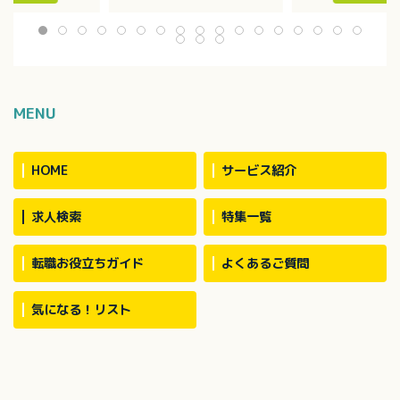
週2回・4～6
ージャー、行政機関、転院先
ていただきます
名で介助（中2／外
など）
・家事援助
・カンファレンスへの参加
・身体介助 等
ション 有
MENU
HOME
サービス紹介
求人検索
特集一覧
転職お役立ちガイド
よくあるご質問
気になる！リスト