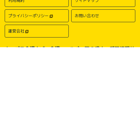
利用規約
サイトマップ
プライバシーポリシー
お問い合わせ
運営会社
キャプラ介護ナビ－介護・ヘルパー職の求人・転職情報サ
イトについて
中国・四国地方の介護求人・転職情報なら「キャプラ介護ナビ」にお任
せください。岡山・広島・香川・愛媛などの介護求人情報が満載！介
護・ヘルパー系の希望職種から探したり、勤務地・地域から探したり、
介護福祉士や介護職員実務者研修（ヘルパー1級）、介護職員初任者研
修（ヘルパー2級）、介護支援専門員（ケアマネージャー）、主任介護
支援専門員（主任ケアマネージャー）、社会福祉士、社会福祉主事任用
などの保有資格から探したりすることができます。中国・四国地方に展
開する総合人材サービス会社キャリアプランニングがあなたの仕事探し
をサポートいたします。