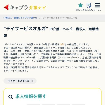
気になる
申し込み
メニュー
介護求人・転職のキャプラ介護ナビ
”デイサービスオルガ”の介護求人一覧
”デイサービスオルガ”
の介護・ヘルパー職求人・転職情
報
”デイサービスオルガ”の介護・ヘルパー職求人情報は
1件
を一般公開しています。
中国・四国地方の介護求人・転職情報なら「キャプラ介護ナビ」にお任せください。
岡山・広島・香川・愛媛などの介護求人情報が満載！介護・ヘルパー系の希望職種から探し
たり、勤務地・地域から探したり、介護福祉士や介護職員実務者研修（ヘルパー1級）、介護
職員初任者研修（ヘルパー2級）、介護支援専門員（ケアマネージャー）、主任介護支援専門
員（主任ケアマネージャー）、社会福祉士、社会福祉主事任用などの保有資格から探したり
することができます。
中国・四国地方に展開する総合人材サービス会社キャリアプランニングがあなたの仕事探し
をサポートいたします。
デイサービスオルガ ×
求人情報を探す