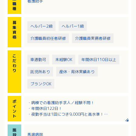
看護助手
※夜勤、早出あり
職
種
募
ヘルパー2級
ヘルパー1級
集
資
格
介護職員初任者研修
介護職員実務者研修
こ
車通勤可
未経験OK
年間休日110日以上
だ
わ
り
託児所あり
産休・育休実績あり
ブランクOK
ポ
・病棟での看護助手求人／経験不問！
イ
・年間休日122日！
ン
・夜勤手当は1回につき9,000円と高水準！
ト
・単身寮、託児施設、各種休暇取得実績ありと充実の
福利厚生！
施
馬場病院
設