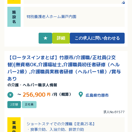
方もやる気次第で応募可能！様々な施設の経験が積め
ます！
施
・離床センサー他ICT機器導入あり！
特別養護老人ホーム瀬戸内園
設
・完全週休2日制で年間休日110日、賞与3.8ヶ月分の
名
支給！
・長く勤務される職員さんが多く安定的に勤務ができ
ます！
★
詳細
この求人に問い合わせる
【ロータスインまとば】竹原市/介護職/正社員(2交
替)|無資格OK,介護福祉士,介護職員初任者研修（ヘル
パー2級）,介護職員実務者研修（ヘルパー1級）/賞与
あり
の介護・ヘルパー職求人情報
256,900
～
円
/月（概算）
広島県竹原市
2交替
正社員
求人No.61577
業
ショートステイでの介護職【定員25名】
務
・食事介助、入浴介助、排泄介助
内