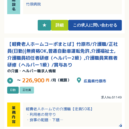
・時間外は月平均5時間程度で少なめ、家庭と両立した
竹原病院
設
い方におすすめです！
名
★
詳細
この求人に問い合わせる
【軽費老人ホームコーポまとば】竹原市/介護職/正社
員(日勤)|無資格OK,普通自動車運転免許,介護福祉士,
介護職員初任者研修（ヘルパー2級）,介護職員実務者
研修（ヘルパー1級）/賞与あり
の介護・ヘルパー職求人情報
226,900
～
円
/月（概算）
広島県竹原市
日勤
正社員
求人No.61149
業
軽費老人ホームでの介護職【定員50名】
務
・利用者の見守り
内
・食事の配膳・下膳
容
・レクリエーション