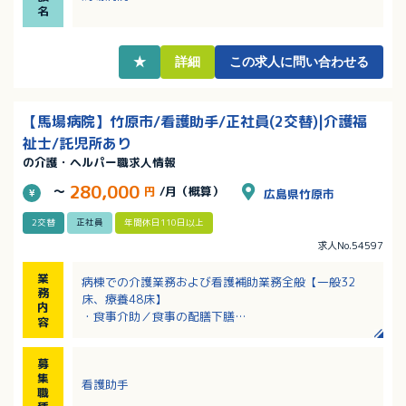
名
★
詳細
この求人に問い合わせる
【馬場病院】竹原市/看護助手/正社員(2交替)|介護福
祉士/託児所あり
の介護・ヘルパー職求人情報
280,000
～
円
/月（概算）
広島県竹原市
2交替
正社員
年間休日110日以上
求人No.54597
業
病棟での介護業務および看護補助業務全般【一般32
務
床、療養48床】
内
・食事介助／食事の配膳下膳
容
・排泄介助／おむつ交換
・入浴介助／着脱介助／移動・移乗介助
募
・シーツ交換、衛生管理
集
看護助手
職