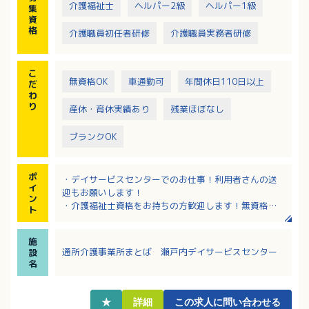
介護福祉士
ヘルパー2級
ヘルパー1級
集
資
格
介護職員初任者研修
介護職員実務者研修
こ
無資格OK
車通勤可
年間休日110日以上
だ
わ
り
産休・育休実績あり
残業ほぼなし
ブランクOK
ポ
・デイサービスセンターでのお仕事！利用者さんの送
イ
迎もお願いします！
ン
・介護福祉士資格をお持ちの方歓迎します！無資格の
ト
方もやる気次第で応募可能！
・完全週休2日制で年間休日110日、賞与4ヶ月分の支
施
給！
通所介護事業所まとば 瀬戸内デイサービスセンター
設
・長く勤務される職員さんが多く安定的に勤務ができ
名
ます！
★
詳細
この求人に問い合わせる