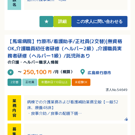
・長く勤務される職員さんが多く安定的に勤務ができ
名
ます！
★
詳細
この求人に問い合わせる
【馬場病院】竹原市/看護助手/正社員(2交替)|無資格
OK,介護職員初任者研修（ヘルパー2級）,介護職員実
務者研修（ヘルパー1級）/託児所あり
の介護・ヘルパー職求人情報
250,100
～
円
/月（概算）
広島県竹原市
2交替
正社員
年間休日110日以上
未経験OK
求人No.54649
業
病棟での介護業務および看護補助業務全般【一般32
務
床、療養48床】
内
・食事介助／食事の配膳下膳
容
・排泄介助／おむつ交換
・入浴介助／着脱介助／移動・移乗介助
募
・シーツ交換、衛生管理
集