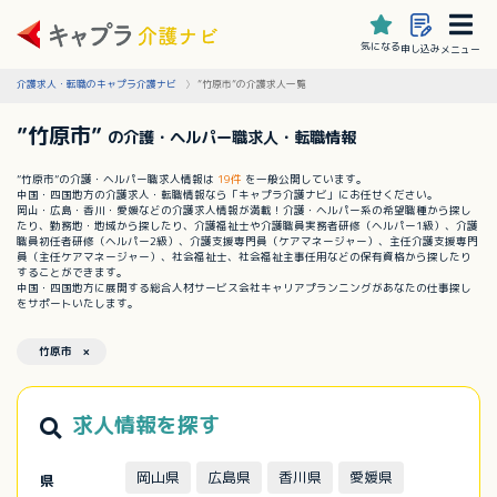
気になる
申し込み
メニュー
介護求人・転職のキャプラ介護ナビ
”竹原市”の介護求人一覧
”竹原市”
の介護・ヘルパー職求人・転職情報
”竹原市”の介護・ヘルパー職求人情報は
19件
を一般公開しています。
中国・四国地方の介護求人・転職情報なら「キャプラ介護ナビ」にお任せください。
岡山・広島・香川・愛媛などの介護求人情報が満載！介護・ヘルパー系の希望職種から探し
たり、勤務地・地域から探したり、介護福祉士や介護職員実務者研修（ヘルパー1級）、介護
職員初任者研修（ヘルパー2級）、介護支援専門員（ケアマネージャー）、主任介護支援専門
員（主任ケアマネージャー）、社会福祉士、社会福祉主事任用などの保有資格から探したり
することができます。
中国・四国地方に展開する総合人材サービス会社キャリアプランニングがあなたの仕事探し
をサポートいたします。
竹原市 ×
求人情報を探す
岡山県
広島県
香川県
愛媛県
県