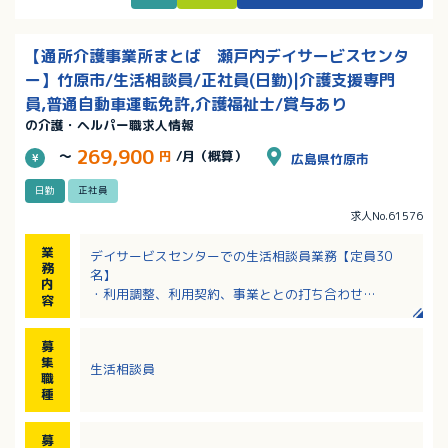
【通所介護事業所まとば 瀬戸内デイサービスセンタ
ー】竹原市/生活相談員/正社員(日勤)|介護支援専門
員,普通自動車運転免許,介護福祉士/賞与あり
の介護・ヘルパー職求人情報
269,900
～
円
/月（概算）
広島県竹原市
日勤
正社員
求人No.61576
業
デイサービスセンターでの生活相談員業務【定員30
務
名】
内
・利用調整、利用契約、事業ととの打ち合わせ
容
・ご家族との相談業務
・利用者の送迎業務
募
・食事介助、入浴介助、排泄介助
集
生活相談員
※要支援から要介護5まで幅広い利用者あり、平均は介
職
護度1程度
種
※事業所は介護職5名
募