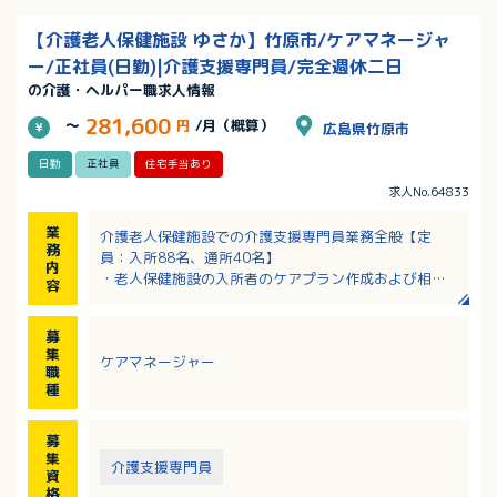
【介護老人保健施設 ゆさか】竹原市/ケアマネージャ
ー/正社員(日勤)|介護支援専門員/完全週休二日
の介護・ヘルパー職求人情報
281,600
～
円
/月（概算）
広島県竹原市
日勤
正社員
住宅手当あり
求人No.64833
業
介護老人保健施設での介護支援専門員業務全般【定
務
員：入所88名、通所40名】
内
・老人保健施設の入所者のケアプラン作成および相談
容
業務全般
・ショートステイの送迎
募
・利用者宅への訪問
集
ケアマネージャー
・病院受診の付添い等
職
※居宅介護支援事業所でのケアプラン作成および相談
種
業務もお任せします
募
集
介護支援専門員
資
格