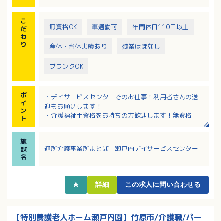
こ
無資格OK
車通勤可
年間休日110日以上
だ
わ
り
産休・育休実績あり
残業ほぼなし
ブランクOK
ポ
・デイサービスセンターでのお仕事！利用者さんの送
イ
迎もお願いします！
ン
・介護福祉士資格をお持ちの方歓迎します！無資格の
ト
方もやる気次第で応募可能！
・1日8時間×週5日でのお仕事！
施
・長く勤務される職員さんが多く安定的に勤務ができ
通所介護事業所まとば 瀬戸内デイサービスセンター
設
ます！
名
★
詳細
この求人に問い合わせる
【特別養護老人ホーム瀬戸内園】竹原市/介護職/パー