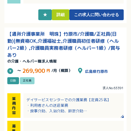
★
詳細
この求人に問い合わせる
【通所介護事業所 明珠】竹原市/介護職/正社員(日
勤)|無資格OK,介護福祉士,介護職員初任者研修（ヘル
パー2級）,介護職員実務者研修（ヘルパー1級）/賞与
あり
の介護・ヘルパー職求人情報
269,900
～
円
/月（概算）
広島県竹原市
日勤
正社員
求人No.63391
業
デイサービスセンターでの介護業務【定員25名】
務
・利用者さんの送迎業務
内
・食事介助、入浴介助、排泄介助
容
・レクリエーション
・衛生管理・環境整備・清掃
募
・記録業務（PC使用）
集