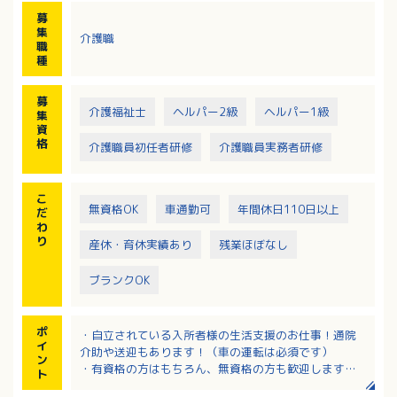
・通院介助と送迎
募
・衛生管理/環境整備/清掃
集
介護職
・記録業務（PC使用）
職
種
募
介護福祉士
ヘルパー2級
ヘルパー1級
集
資
格
介護職員初任者研修
介護職員実務者研修
こ
無資格OK
車通勤可
年間休日110日以上
だ
わ
り
産休・育休実績あり
残業ほぼなし
ブランクOK
ポ
・自立されている入所者様の生活支援のお仕事！通院
イ
介助や送迎もあります！（車の運転は必須です）
ン
・有資格の方はもちろん、無資格の方も歓迎します！
ト
・介護職4名体制、他に相談員や看護師の配置もあり連