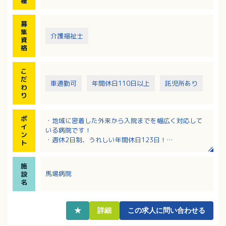
種
募
集
介護福祉士
資
格
こ
だ
車通勤可
年間休日110日以上
託児所あり
わ
り
ポ
・地域に密着した外来から入院までを幅広く対応して
イ
いる病院です！
ン
・週休2日制、うれしい年間休日123日！
ト
・夜勤手当が1回につき9,000円と手厚い待遇！
・保育園や単身寮も備え、職員さんが働きやすい環境
施
が整っています！
馬場病院
設
・場所柄、お車通勤がおすすめです！無料駐車場もご
名
用意しています
★
詳細
この求人に問い合わせる