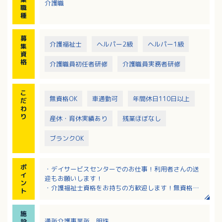
介護職
※要支援から要介護5まで幅広い利用者あり、平均は介
職
護度1程度
種
募
介護福祉士
ヘルパー2級
ヘルパー1級
集
資
格
介護職員初任者研修
介護職員実務者研修
こ
無資格OK
車通勤可
年間休日110日以上
だ
わ
り
産休・育休実績あり
残業ほぼなし
ブランクOK
ポ
・デイサービスセンターでのお仕事！利用者さんの送
イ
迎もお願いします！
ン
・介護福祉士資格をお持ちの方歓迎します！無資格の
ト
方もやる気次第で応募可能！
・完全週休2日制で年間休日110日、賞与4ヶ月分の支
施
給！
通所介護事業所 明珠
設