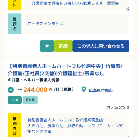
・介護福祉士資格をお持ちの方歓迎します！無資格の
ト
方もやる気次第で応募可能！様々な施設の経験が積め
ます！
施
・同施設内に提携医療機関あり！医師との連携で安心
ロータスインまとば
設
の体制！
名
・長く勤務される職員さんが多く安定的に勤務ができ
ます！
・離床センサー他ICT機器導入あり！
★
詳細
この求人に問い合わせる
・完全週休2日制で年間休日110日、賞与3.8ヶ月分の
支給！
・長く勤務される職員さんが多く安定的に勤務ができ
【特別養護老人ホームハートフル竹原中央】竹原市/
ます！
介護職/正社員(2交替)|介護福祉士/残業なし
の介護・ヘルパー職求人情報
244,000
～
円
/月（概算）
広島県竹原市
2交替
正社員
求人No.27018
業
特別養護老人ホームにおける介護業務全般
務
入浴介助、食事介助、排泄介助、レクリエーション実
内
施などに従事
容