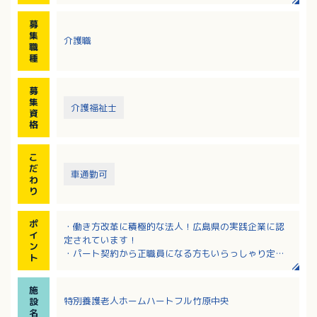
募
集
介護職
職
種
募
集
介護福祉士
資
格
こ
だ
車通勤可
わ
り
ポ
・働き方改革に積極的な法人！広島県の実践企業に認
イ
定されています！
ン
・パート契約から正職員になる方もいらっしゃり定着
ト
率の高い職場です！
・人材育成やキャリアパス体制、給与改善等に積極的
施
な法人です！
特別養護老人ホームハートフル竹原中央
設
・連続5日のリフレッシュ休暇制度あり！
名