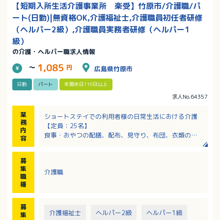
【短期入所生活介護事業所 楽受】竹原市/介護職/パ
ート(日勤)|無資格OK,介護福祉士,介護職員初任者研修
（ヘルパー2級）,介護職員実務者研修（ヘルパー1
級）
の介護・ヘルパー職求人情報
1,085
～
円
広島県竹原市
日勤
パート
年間休日110日以上
求人No.64357
業
ショートステイでの利用者様の日常生活における介護
務
【定員：25名】
内
食事・おやつの配膳、配布、見守り、布団、衣類の天
容
日干し等
入浴サポート、排泄のサポート、レクリエーション
募
集
介護職
職
種
募
介護福祉士
ヘルパー2級
ヘルパー1級
集