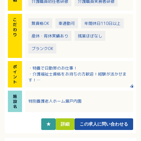
格
介護職員初任者研修
介護職員実務者研修
こ
無資格OK
車通勤可
年間休日110日以上
だ
わ
り
産休・育休実績あり
残業ほぼなし
ブランクOK
ポ
・特養で日勤帯のお仕事！
イ
・介護福祉士資格をお持ちの方歓迎！経験が活かせま
ン
す！
ト
・1日4時間～8時間、週2日～5日で相談可！試用期間
はありません！
施
・長く勤務される職員さんが多く安定的に勤務ができ
特別養護老人ホーム瀬戸内園
設
ます！
名
★
詳細
この求人に問い合わせる