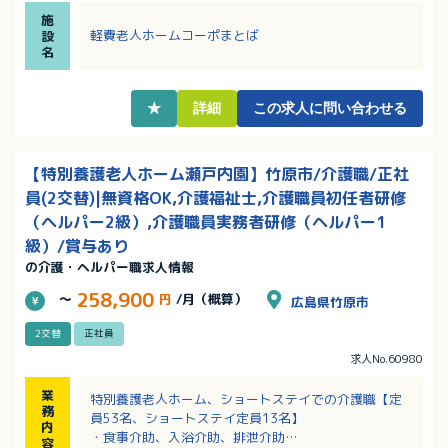
携しながらの業務です！
施
・完全週休2日制、年間休日110日、長く勤務される職
軽費老人ホームコーポまとば
設
員さんが多く安定的に勤務ができます！
名
★
詳細
この求人に問い合わせる
【特別養護老人ホーム瀬戸内園】竹原市/介護職/正社
員(2交替)|無資格OK,介護福祉士,介護職員初任者研修
（ヘルパー2級）,介護職員実務者研修（ヘルパー1
級）/賞与あり
の介護・ヘルパー職求人情報
258,900
～
円
/月（概算）
広島県竹原市
2交替
正社員
求人No.60980
業
特別養護老人ホーム、ショートステイでの介護職【定
務
員53名、ショートステイ定員13名】
内
・食事介助、入浴介助、排泄介助
容