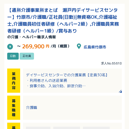
【通所介護事業所まとば 瀬戸内デイサービスセンタ
ー】竹原市/介護職/正社員(日勤)|無資格OK,介護福祉
士,介護職員初任者研修（ヘルパー2級）,介護職員実務
者研修（ヘルパー1級）/賞与あり
の介護・ヘルパー職求人情報
269,900
～
円
/月（概算）
広島県竹原市
日勤
正社員
求人No.65618
業
デイサービスセンターでの介護業務【定員30名】
務
・利用者さんの送迎業務
内
・食事介助、入浴介助、排泄介助
容
・レクリエーション
・衛生管理、環境整備、清掃
募
・記録業務（PC使用）
集
介護職
※要支援から要介護5まで幅広い利用者あり、平均は介
職
護度1程度
種
※介護職5名
募