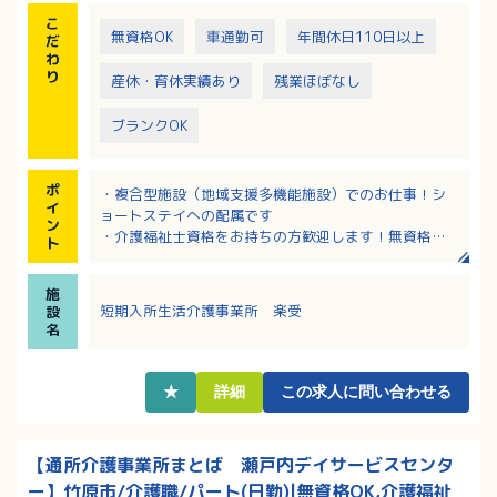
こ
無資格OK
車通勤可
年間休日110日以上
だ
わ
り
産休・育休実績あり
残業ほぼなし
ブランクOK
ポ
・複合型施設（地域支援多機能施設）でのお仕事！シ
イ
ョートステイへの配属です
ン
・介護福祉士資格をお持ちの方歓迎します！無資格の
ト
方もやる気次第で応募可能！様々な施設の経験が積め
ます！
施
・同施設内に提携医療機関あり！医師との連携で安心
短期入所生活介護事業所 楽受
設
の体制！
名
・長く勤務される職員さんが多く安定的に勤務ができ
ます！
・離床センサー他ICT機器導入あり！
★
詳細
この求人に問い合わせる
・完全週休2日制で年間休日110日、賞与3.8ヶ月分の
支給！
・長く勤務される職員さんが多く安定的に勤務ができ
【通所介護事業所まとば 瀬戸内デイサービスセンタ
ます！
ー】竹原市/介護職/パート(日勤)|無資格OK,介護福祉