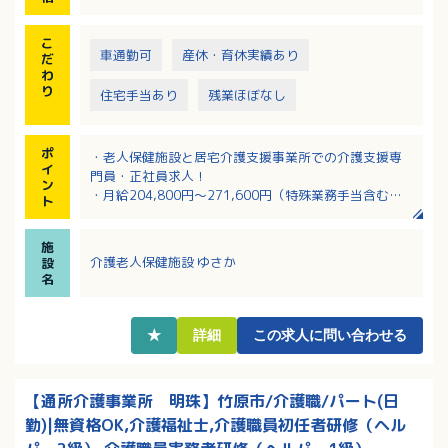
こ
車通勤可
産休・育休実績あり
だ
わ
り
住宅手当あり
残業ほぼなし
ポ
・老人保健施設と居宅介護支援事業所での介護支援専
イ
門員・正社員求人！
ン
・月給204,800円～271,600円（特殊業務手当含む）
ト
・賞与支給3.9ヶ月分と魅力です！
・希望休制度あり！
施
・社外研修費の助成制度があります！そのほかインフ
介護老人保健施設 ゆさか
設
ルエンザの予防接種補助があるなど福利厚生充実！
名
★
詳細
この求人に問い合わせる
【通所介護事業所 明珠】竹原市/介護職/パート(日
勤)|無資格OK,介護福祉士,介護職員初任者研修（ヘル