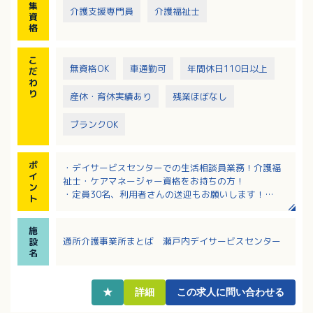
集
介護支援専門員
介護福祉士
資
格
こ
無資格OK
車通勤可
年間休日110日以上
だ
わ
り
産休・育休実績あり
残業ほぼなし
ブランクOK
ポ
・デイサービスセンターでの生活相談員業務！介護福
イ
祉士・ケアマネージャー資格をお持ちの方！
ン
・定員30名、利用者さんの送迎もお願いします！
ト
・完全週休2日制で年間休日110日、賞与4.0ヶ月分の
支給！
施
・長く勤務される職員さんが多く安定的に勤務ができ
通所介護事業所まとば 瀬戸内デイサービスセンター
設
ます！
名
★
詳細
この求人に問い合わせる