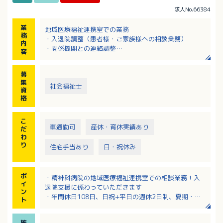
求人No.66384
業
地域医療福祉連携室での業務
務
・入退院調整（患者様・ご家族様への相談業務）
内
・関係機関との連絡調整
容
・地域活動への参加
募
集
社会福祉士
資
格
こ
車通勤可
産休・育休実績あり
だ
わ
り
住宅手当あり
日・祝休み
ポ
・精神科病院の地域医療福祉連携室での相談業務！入
イ
退院支援に係わっていただきます
ン
・年間休日108日、日祝+平日の週休2日制、夏期・年
ト
末年始もお休み有り！
・賞与は4ヶ月で高水準！
施