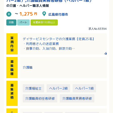
パー2級）,介護職員実務者研修（ヘルパー1級）
の介護・ヘルパー職求人情報
1,275
～
円
広島県竹原市
日勤
パート
年間休日110日以上
求人No.63394
業
デイサービスセンターでの介護業務【定員25名】
務
・利用者さんの送迎業務
内
・食事介助、入浴介助、排泄介助
容
・レクリエーション
・衛生管理・環境整備・清掃
募
・記録業務（PC使用）
集
介護職
※要支援から要介護5まで幅広い利用者あり、平均は介
職
護度1程度
種
募
介護福祉士
ヘルパー2級
ヘルパー1級
集
資
格
介護職員初任者研修
介護職員実務者研修
こ