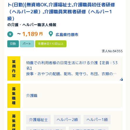
ト(日勤)|無資格OK,介護福祉士,介護職員初任者研修
（ヘルパー2級）,介護職員実務者研修（ヘルパー1
級）
の介護・ヘルパー職求人情報
1,189
～
円
広島県竹原市
日勤
パート
年間休日110日以上
求人No.64355
業
特養での利用者様の日常生活における介護【定員：53
務
名】
内
食事・おやつの配膳、配布、見守り、布団、衣類の天
容
日干し等
入浴サポート、排泄のサポート、レクリエーション
募
集
介護職
職
種
募
介護福祉士
ヘルパー2級
ヘルパー1級
集
資