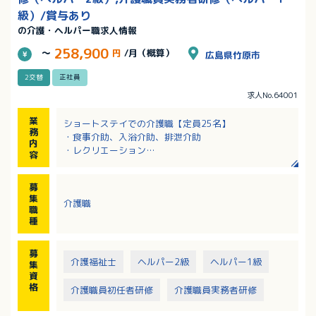
級）/賞与あり
の介護・ヘルパー職求人情報
258,900
～
円
/月（概算）
広島県竹原市
2交替
正社員
求人No.64001
業
ショートステイでの介護職【定員25名】
務
・食事介助、入浴介助、排泄介助
内
・レクリエーション
容
・衛生管理、環境整備、清掃
・記録業務（PC使用）
募
集
介護職
職
種
募
介護福祉士
ヘルパー2級
ヘルパー1級
集
資
格
介護職員初任者研修
介護職員実務者研修