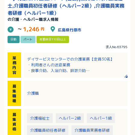
士,介護職員初任者研修（ヘルパー2級）,介護職員実務
者研修（ヘルパー1級）
の介護・ヘルパー職求人情報
1,246
～
円
広島県竹原市
日勤
パート
年間休日110日以上
求人No.63795
業
デイサービスセンターでの介護業務【定員30名】
務
・利用者さんの送迎業務
内
・食事介助、入浴介助、排泄介助
容
・レクリエーション
・衛生管理・環境整備・清掃
募
・記録業務（PC使用）
集
介護職
※要支援から要介護5まで幅広い利用者あり、平均は介
職
護度1程度
種
募
介護福祉士
ヘルパー2級
ヘルパー1級
集
資
格
介護職員初任者研修
介護職員実務者研修