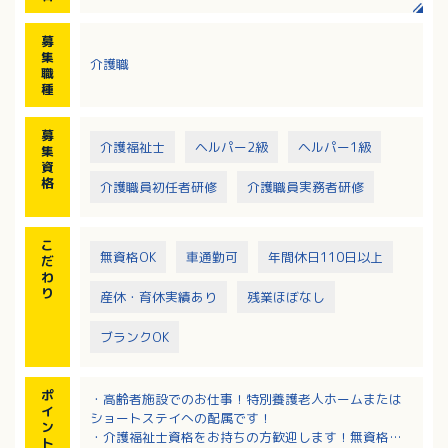
・レクリエーション
・衛生管理/環境整備/清掃
募
・記録業務（PC使用）
集
介護職
職
種
募
介護福祉士
ヘルパー2級
ヘルパー1級
集
資
格
介護職員初任者研修
介護職員実務者研修
こ
無資格OK
車通勤可
年間休日110日以上
だ
わ
り
産休・育休実績あり
残業ほぼなし
ブランクOK
ポ
・高齢者施設でのお仕事！特別養護老人ホームまたは
イ
ショートステイへの配属です！
ン
・介護福祉士資格をお持ちの方歓迎します！無資格の
ト