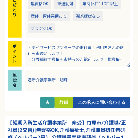
無資格OK
車通勤可
年間休日110日以上
だ
わ
り
産休・育休実績あり
残業ほぼなし
ブランクOK
ポ
・デイサービスセンターでのお仕事！利用者さんの送
イ
迎もお願いします！
ン
・介護福祉士資格をお持ちの方歓迎します！無資格の
ト
方もやる気次第で応募可能！
・1日8時間で週4日、月火木金でのお仕事！（水・土・
施
日はお休み！）
通所介護事業所 明珠
設
・長く勤務される職員さんが多く安定的に勤務ができ
名
ます！
★
詳細
この求人に問い合わせる
【短期入所生活介護事業所 楽受】竹原市/介護職/正
社員(2交替)|無資格OK,介護福祉士,介護職員初任者研
修（ヘルパー2級）,介護職員実務者研修（ヘルパー1