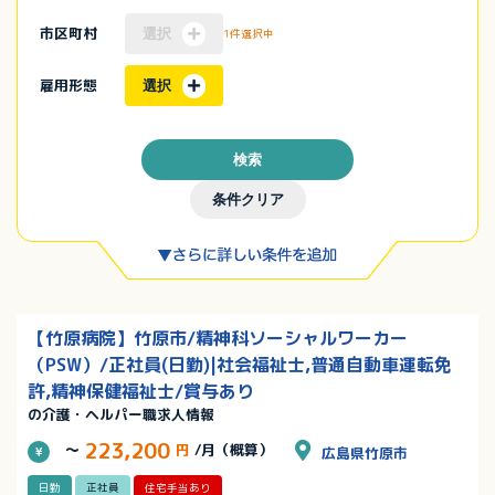
市区町村
選択
1件選択中
雇用形態
選択
検索
条件クリア
【竹原病院】竹原市/精神科ソーシャルワーカー
（PSW）/正社員(日勤)|社会福祉士,普通自動車運転免
許,精神保健福祉士/賞与あり
の介護・ヘルパー職求人情報
223,200
～
円
/月（概算）
広島県竹原市
日勤
正社員
住宅手当あり