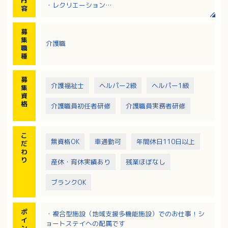
・レクリエーション
容
・衛生管理、環境整備、清掃
・記録業務（PC使用）
募
集
介護職
職
種
募
介護福祉士
ヘルパー2級
ヘルパー1級
集
資
格
介護職員初任者研修
介護職員実務者研修
こ
無資格OK
車通勤可
年間休日110日以上
だ
わ
り
産休・育休実績あり
残業ほぼなし
ブランクOK
ポ
・複合型施設（地域支援多機能施設）でのお仕事！シ
イ
ョートステイへの配属です
ン