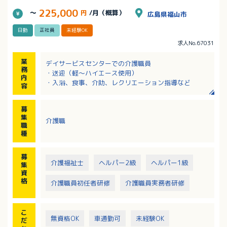
225,000
～
円
/月（概算）
広島県福山市
日勤
正社員
未経験OK
求人No.67031
業
デイサービスセンターでの介護職員
務
・送迎（軽～ハイエース使用）
内
・入浴、食事、介助、レクリエーション指導など
容
募
集
介護職
職
種
募
介護福祉士
ヘルパー2級
ヘルパー1級
集
資
格
介護職員初任者研修
介護職員実務者研修
こ
無資格OK
車通勤可
未経験OK
だ