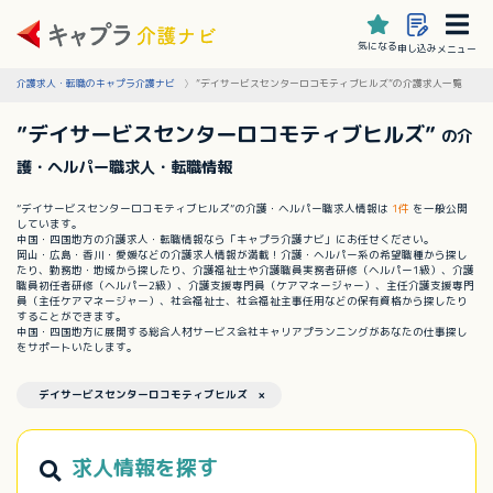
気になる
申し込み
メニュー
介護求人・転職のキャプラ介護ナビ
”デイサービスセンターロコモティブヒルズ”の介護求人一覧
”デイサービスセンターロコモティブヒルズ”
の介
護・ヘルパー職求人・転職情報
”デイサービスセンターロコモティブヒルズ”の介護・ヘルパー職求人情報は
1件
を一般公開
しています。
中国・四国地方の介護求人・転職情報なら「キャプラ介護ナビ」にお任せください。
岡山・広島・香川・愛媛などの介護求人情報が満載！介護・ヘルパー系の希望職種から探し
たり、勤務地・地域から探したり、介護福祉士や介護職員実務者研修（ヘルパー1級）、介護
職員初任者研修（ヘルパー2級）、介護支援専門員（ケアマネージャー）、主任介護支援専門
員（主任ケアマネージャー）、社会福祉士、社会福祉主事任用などの保有資格から探したり
することができます。
中国・四国地方に展開する総合人材サービス会社キャリアプランニングがあなたの仕事探し
をサポートいたします。
デイサービスセンターロコモティブヒルズ ×
求人情報を探す