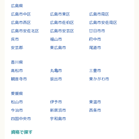
広島県
広島市中区
広島市東区
広島市南区
広島市西区
広島市佐伯区
広島市安佐南区
広島市安佐北区
広島市安芸区
廿日市市
呉市
福山市
府中市
安芸郡
東広島市
尾道市
香川県
高松市
丸亀市
三豊市
観音寺市
坂出市
東かがわ市
愛媛県
松山市
伊予市
東温市
今治市
新居浜市
西条市
四国中央市
宇和島市
資格で探す