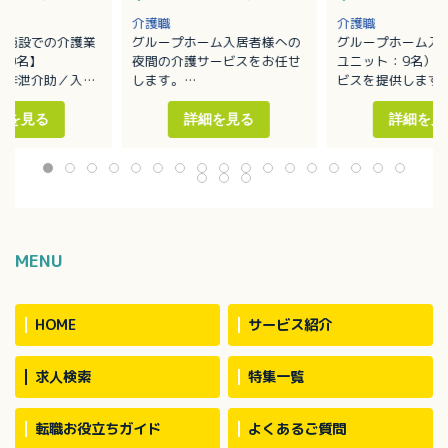
介護職
介護職
健施設での介護業
グループホーム入居者様への
グループホーム入
00名】
夜間の介護サービスをお任せ
ユニット：9名）
／排泄介助／入浴
します。
ビスを提供します
・移動や移乗、食事、入浴、
・移動や移乗、食
ーションの支援
排泄等の介助
排泄等の介助／見
細を見る
詳細を見る
詳細を見
補助
・見守り
・ホーム内レクレ
換等の衛生管理
・介護記録作成（iPad操作）
催
：介護度1～5の方
※定員：2ユニット18名（1
・外出支援（外出
40名で対応してい
ユニット9名）
受診等）
・買い物（ご利用
代行／ホーム備品
・介護記録作成（i
MENU
・季節に応じた行
※社用車（軽AT車
お願いする場合あ
HOME
サービス紹介
求人検索
特集一覧
転職お役立ちガイド
よくあるご質問