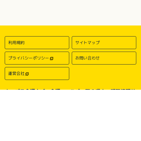
利用規約
サイトマップ
プライバシーポリシー
お問い合わせ
運営会社
キャプラ介護ナビ－介護・ヘルパー職の求人・転職情報サ
イトについて
中国・四国地方の介護求人・転職情報なら「キャプラ介護ナビ」にお任
せください。岡山・広島・香川・愛媛などの介護求人情報が満載！介
護・ヘルパー系の希望職種から探したり、勤務地・地域から探したり、
介護福祉士や介護職員実務者研修（ヘルパー1級）、介護職員初任者研
修（ヘルパー2級）、介護支援専門員（ケアマネージャー）、主任介護
支援専門員（主任ケアマネージャー）、社会福祉士、社会福祉主事任用