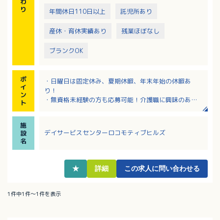
わ
り
年間休日110日以上
託児所あり
産休・育休実績あり
残業ほぼなし
ブランクOK
ポ
・日曜日は固定休み、夏期休暇、年末年始の休暇あ
イ
り！
ン
・無資格未経験の方も応募可能！介護職に興味のある
ト
方、挑戦可能！
・整形外科クリニック前に利用可能な保育園あり！育
施
児休業実績あり！
デイサービスセンターロコモティブヒルズ
設
・日勤のみ、残業は月平均5時間と少なめでプライベー
名
トも充実できます！
★
詳細
この求人に問い合わせる
1件中1件～1件を表示