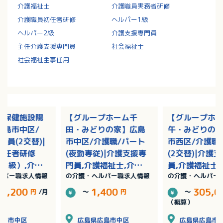
介護福祉士
介護職員実務者研修
介護職員初任者研修
ヘルパー1級
ヘルパー2級
介護支援専門員
主任介護支援専門員
社会福祉士
社会福祉主事任用
人保健施設陽
【グループホーム千
【グループホ
広島市中区/
田・みどりの家】広島
午・みどりの
社員(2交替)|
市中区/介護職/パート
市西区/介護職
初任者研修
(夜勤専従)|介護支援専
(2交替)|介護
2級）,介護
門員,介護福祉士,介護
員,介護福祉士
ルパー職求人情報
の介護・ヘルパー職求人情報
の介護・ヘルパー
者研修（ヘル
職員初任者研修（ヘル
員初任者研修
/賞与あり
パー2級）,介護職員実
ー2級）,介護
74,200
1,400
305,0
円
/月
～
円
～
務者研修（ヘルパー1
者研修（ヘルパ
（概算）
級）
級）/賞与あり
広島市中区
広島県広島市中区
広島県広島市