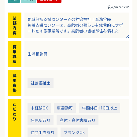
求人No.67396
業
地域包括支援センターでの社会福祉士業務全般
務
包括支援センターは、高齢者の暮らしを総合的にサポ
内
ートをする事業所です。高齢者の皆様が住み慣れた地
容
域で自分らしく暮らしながら、介護予防と自立した日
常生活が送れるよう、地域の総合的な相談・援助業務
募
を行います。また、要支援になる可能性のある方か
集
生活相談員
ら、要介護1・2までの介護予防プランの作成なども行
職
います。主任介護支援専門員、社会福祉士、保健師な
種
どの専門職が中心となって「チーム」として、高齢者
の暮らしを支えます。
募
集
社会福祉士
資
格
こ
未経験OK
車通勤可
年間休日110日以上
だ
わ
り
託児所あり
産休・育休実績あり
住宅手当あり
ブランクOK