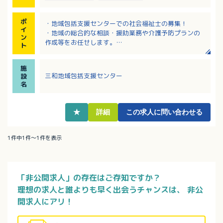
ポ
・地域包括支援センターでの社会福祉士の募集！
イ
・地域の総合的な相談・援助業務や介護予防プランの
ン
作成等をお任せします。
ト
・車通勤がおすすめです！
・各種休暇充実！リフレッシュ休暇や誕生日休暇もあ
施
ります！
三和地域包括支援センター
設
名
★
詳細
この求人に問い合わせる
1件中1件～1件を表示
「非公開求人」の存在はご存知ですか？
理想の求人と誰よりも早く出会うチャンスは、
非公
開求人にアリ！