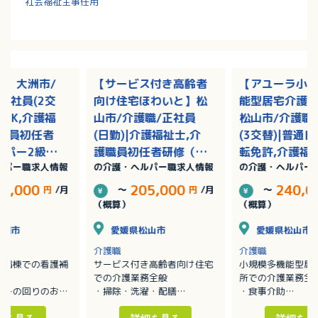
社会福祉主事任用
院】大洲市/
【サービス付き高齢者
【アユーラ小
正社員(2交
向け住宅ほわいと】松
能型居宅介護
格OK,介護福
山市/介護職/正社員
松山市/介護職
護職員初任者
(日勤)|介護福祉士,介
(3交替)|普通
パー2級）,
護職員初任者研修（ヘ
転免許,介護福
ルパー職求人情報
の介護・ヘルパー職求人情報
の介護・ヘルパー
実務者研修
ルパー2級）,介護職員
護職員初任者
ー1級）/完全
実務者研修（ヘルパー
ルパー2級）,
71,000
205,000
240,0
円
/月
～
円
/月
～
1級）/完全週休二日
実務者研修（
（概算）
（概算）
1級）/完全週
大洲市
愛媛県松山市
愛媛県松山市
介護職
介護職
の病棟での看護補
サービス付き高齢者向け住宅
小規模多機能型居
での介護業務全般
所での介護業務全
の身の回りのお世
・掃除・洗濯・配膳
・食事介助
のサポートに従事
・朝・夕の食事時の手助け
・入浴介助
きます。
・介護度の重い利用者への身
・排泄介助