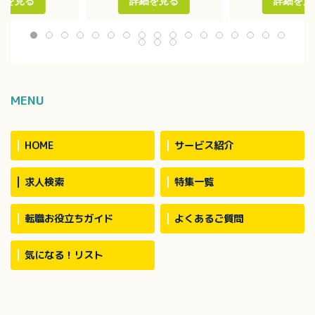
細を見る
詳細を見る
詳細を見
体的介護
・レクリエーショ
※食事は業者が調理
換
※利用者の多くは日中デイサ
の介助等
ービスを利用
常時8人程度の職員
す
MENU
HOME
サービス紹介
求人検索
特集一覧
転職お役立ちガイド
よくあるご質問
気になる！リスト