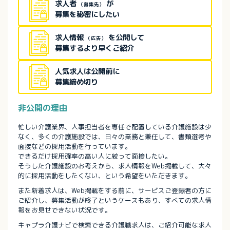
求人者
が
（募集先）
募集を秘密にしたい
求人情報
を公開して
（広告）
募集するより早くご紹介
人気求人は公開前に
募集締め切り
非公開の理由
忙しい介護業界、人事担当者を専任で配置している介護施設は少
なく、多くの介護施設では、日々の業務と兼任して、書類選考や
面接などの採用活動を行っています。
できるだけ採用確率の高い人に絞って面接したい。
そうした介護施設のお考えから、求人情報をWeb掲載して、大々
的に採用活動をしたくない、という希望をいただきます。
また新着求人は、Web掲載をする前に、サービスご登録者の方に
ご紹介し、募集活動が終了というケースもあり、すべての求人情
報をお見せできない状況です。
キャプラ介護ナビで検索できる介護職求人は、ご紹介可能な求人