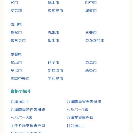
呉市
福山市
府中市
安芸郡
東広島市
尾道市
香川県
高松市
丸亀市
三豊市
観音寺市
坂出市
東かがわ市
愛媛県
松山市
伊予市
東温市
今治市
新居浜市
西条市
四国中央市
宇和島市
資格で探す
介護福祉士
介護職員実務者研修
介護職員初任者研修
ヘルパー1級
ヘルパー2級
介護支援専門員
主任介護支援専門員
社会福祉士