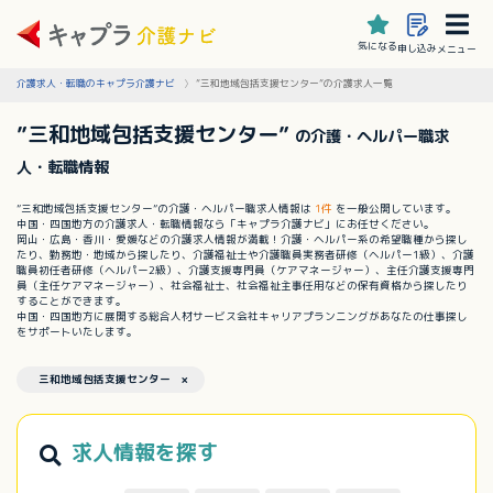
気になる
申し込み
メニュー
介護求人・転職のキャプラ介護ナビ
”三和地域包括支援センター”の介護求人一覧
”三和地域包括支援センター”
の介護・ヘルパー職求
人・転職情報
”三和地域包括支援センター”の介護・ヘルパー職求人情報は
1件
を一般公開しています。
中国・四国地方の介護求人・転職情報なら「キャプラ介護ナビ」にお任せください。
岡山・広島・香川・愛媛などの介護求人情報が満載！介護・ヘルパー系の希望職種から探し
たり、勤務地・地域から探したり、介護福祉士や介護職員実務者研修（ヘルパー1級）、介護
職員初任者研修（ヘルパー2級）、介護支援専門員（ケアマネージャー）、主任介護支援専門
員（主任ケアマネージャー）、社会福祉士、社会福祉主事任用などの保有資格から探したり
することができます。
中国・四国地方に展開する総合人材サービス会社キャリアプランニングがあなたの仕事探し
をサポートいたします。
三和地域包括支援センター ×
求人情報を探す