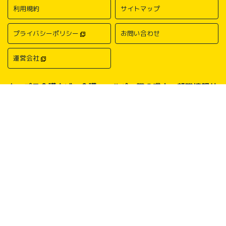
利用規約
サイトマップ
プライバシーポリシー
お問い合わせ
運営会社
キャプラ介護ナビ－介護・ヘルパー職の求人・転職情報サ
イトについて
中国・四国地方の介護求人・転職情報なら「キャプラ介護ナビ」にお任
せください。岡山・広島・香川・愛媛などの介護求人情報が満載！介
護・ヘルパー系の希望職種から探したり、勤務地・地域から探したり、
介護福祉士や介護職員実務者研修（ヘルパー1級）、介護職員初任者研
修（ヘルパー2級）、介護支援専門員（ケアマネージャー）、主任介護
支援専門員（主任ケアマネージャー）、社会福祉士、社会福祉主事任用
などの保有資格から探したりすることができます。中国・四国地方に展
開する総合人材サービス会社キャリアプランニングがあなたの仕事探し
をサポートいたします。