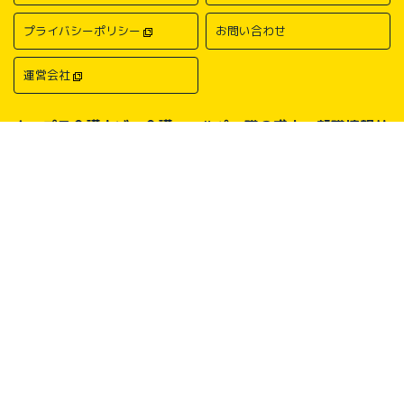
プライバシーポリシー
お問い合わせ
運営会社
キャプラ介護ナビ－介護・ヘルパー職の求人・転職情報サ
イトについて
中国・四国地方の介護求人・転職情報なら「キャプラ介護ナビ」にお任
せください。岡山・広島・香川・愛媛などの介護求人情報が満載！介
護・ヘルパー系の希望職種から探したり、勤務地・地域から探したり、
介護福祉士や介護職員実務者研修（ヘルパー1級）、介護職員初任者研
修（ヘルパー2級）、介護支援専門員（ケアマネージャー）、主任介護
支援専門員（主任ケアマネージャー）、社会福祉士、社会福祉主事任用
などの保有資格から探したりすることができます。中国・四国地方に展
開する総合人材サービス会社キャリアプランニングがあなたの仕事探し
をサポートいたします。
Copyright © CAREER PLANNING Co., Ltd.