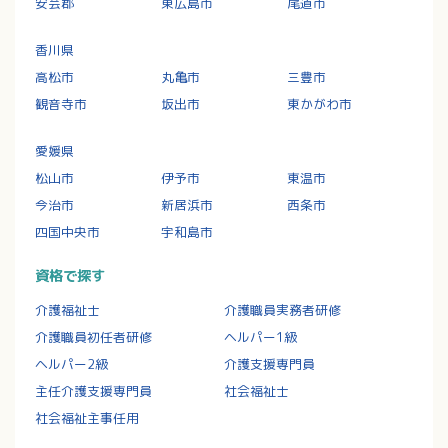
安芸郡
東広島市
尾道市
香川県
高松市
丸亀市
三豊市
観音寺市
坂出市
東かがわ市
愛媛県
松山市
伊予市
東温市
今治市
新居浜市
西条市
四国中央市
宇和島市
資格で探す
介護福祉士
介護職員実務者研修
介護職員初任者研修
ヘルパー1級
ヘルパー2級
介護支援専門員
主任介護支援専門員
社会福祉士
社会福祉主事任用