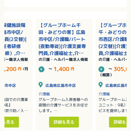
人保健施設陽
【グループホーム千
【グループホ
広島市中区/
田・みどりの家】広島
午・みどりの
社員(2交替)|
市中区/介護職/パート
市西区/介護職
初任者研修
(夜勤専従)|介護支援専
(2交替)|介護
2級）,介護
門員,介護福祉士,介護
員,介護福祉士
ルパー職求人情報
の介護・ヘルパー職求人情報
の介護・ヘルパー
者研修（ヘル
職員初任者研修（ヘル
員初任者研修
/賞与あり
パー2級）,介護職員実
ー2級）,介護
74,200
1,400
305,0
円
/月
～
円
～
務者研修（ヘルパー1
者研修（ヘルパ
（概算）
級）
級）/賞与あり
広島市中区
広島県広島市中区
広島県広島市
介護職
介護職
健施設での介護業
グループホーム入居者様への
グループホーム入
00名】
夜間の介護サービスをお任せ
ユニット：9名）
／排泄介助／入浴
します。
ビスを提供します
・移動や移乗、食事、入浴、
・移動や移乗、食
ーションの支援
排泄等の介助
排泄等の介助／見
細を見る
詳細を見る
詳細を見
補助
・見守り
・ホーム内レクレ