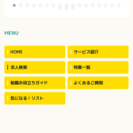
換等の衛生管理
・介護記録作成（iPad操作）
催
：介護度1～5の方
※定員：2ユニット18名（1
・外出支援（外出
40名で対応してい
ユニット9名）
受診等）
・買い物（ご利用
代行／ホーム備品
・介護記録作成（i
MENU
・季節に応じた行
※社用車（軽AT車
お願いする場合あ
HOME
サービス紹介
求人検索
特集一覧
転職お役立ちガイド
よくあるご質問
気になる！リスト