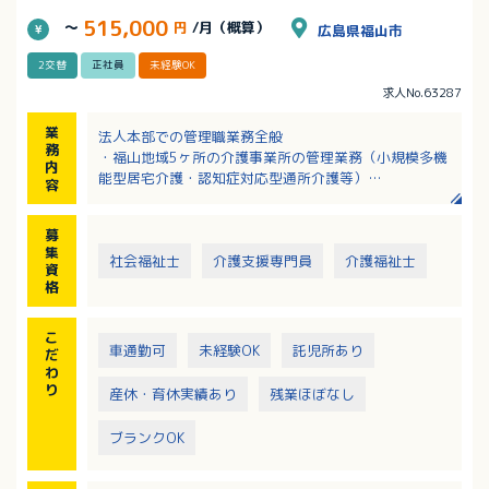
515,000
～
円
/月（概算）
広島県福山市
2交替
正社員
未経験OK
求人No.63287
業
法人本部での管理職業務全般
務
・福山地域5ヶ所の介護事業所の管理業務（小規模多機
内
能型居宅介護・認知症対応型通所介護等）
容
介護職に対する専門的な教育業務を含む
募
集
社会福祉士
介護支援専門員
介護福祉士
資
格
こ
車通勤可
未経験OK
託児所あり
だ
わ
り
産休・育休実績あり
残業ほぼなし
ブランクOK