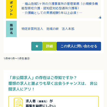
ポ
・福山地域5ヶ所の介護事業所の管理業務（小規模多機
イ
能型居宅介護・認知症対応型通所介護等）
ン
・介護職としての実務経験5年以上必須！
ト
・月給262,000円～491,000円（定額手当の職務手当
と新処遇改善手当を含む）
施
・その他、夜勤手当や日祝手当など各種手当あり
特定非営利法人 地域の絆 法人本部
設
・人材育成に力を入れており、研修も充実している法
名
人です！
★
詳細
この求人に問い合わせる
1件中1件～1件を表示
「非公開求人」の存在はご存知ですか？
理想の求人と誰よりも早く出会うチャンスは、
非公
開求人にアリ！
求人者
が
（募集先）
募集を秘密にしたい