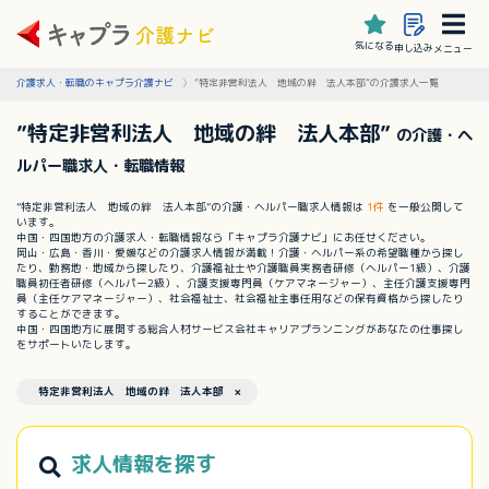
気になる
申し込み
メニュー
介護求人・転職のキャプラ介護ナビ
”特定非営利法人 地域の絆 法人本部”の介護求人一覧
”特定非営利法人 地域の絆 法人本部”
の介護・ヘ
ルパー職求人・転職情報
”特定非営利法人 地域の絆 法人本部”の介護・ヘルパー職求人情報は
1件
を一般公開して
います。
中国・四国地方の介護求人・転職情報なら「キャプラ介護ナビ」にお任せください。
岡山・広島・香川・愛媛などの介護求人情報が満載！介護・ヘルパー系の希望職種から探し
たり、勤務地・地域から探したり、介護福祉士や介護職員実務者研修（ヘルパー1級）、介護
職員初任者研修（ヘルパー2級）、介護支援専門員（ケアマネージャー）、主任介護支援専門
員（主任ケアマネージャー）、社会福祉士、社会福祉主事任用などの保有資格から探したり
することができます。
中国・四国地方に展開する総合人材サービス会社キャリアプランニングがあなたの仕事探し
をサポートいたします。
特定非営利法人 地域の絆 法人本部 ×
求人情報を探す