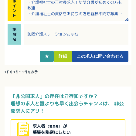
ポ
・介護福祉士の正社員求人！訪問介護が初めての方も
イ
歓迎！
ン
・介護福祉士の資格をお持ちの方を経験不問で募集し
ト
ています
・複数の診療科の協力医療機関があり、受診時や緊急
施
時も安心！
訪問介護ステーションあゆむ
設
・ご利用者様お一人おひとりの意思や人格を尊重し寄
名
り添った介護ができます
・定年年齢は70歳！長くご活躍いただけます！
★
詳細
この求人に問い合わせる
1件中1件～1件を表示
「非公開求人」の存在はご存知ですか？
理想の求人と誰よりも早く出会うチャンスは、
非公
開求人にアリ！
求人者
が
（募集先）
募集を秘密にしたい