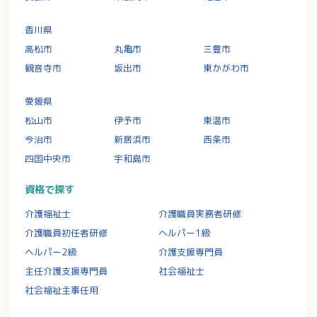
香川県
高松市
丸亀市
三豊市
観音寺市
坂出市
東かがわ市
愛媛県
松山市
伊予市
東温市
今治市
新居浜市
西条市
四国中央市
宇和島市
資格で探す
介護福祉士
介護職員実務者研修
介護職員初任者研修
ヘルパー1級
ヘルパー2級
介護支援専門員
主任介護支援専門員
社会福祉士
社会福祉主事任用