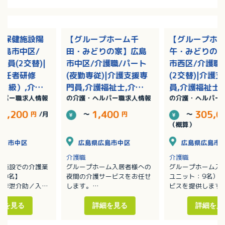
人保健施設陽
【グループホーム千
【グループホ
広島市中区/
田・みどりの家】広島
午・みどりの
社員(2交替)|
市中区/介護職/パート
市西区/介護職
初任者研修
(夜勤専従)|介護支援専
(2交替)|介護
2級）,介護
門員,介護福祉士,介護
員,介護福祉士
ルパー職求人情報
の介護・ヘルパー職求人情報
の介護・ヘルパー
者研修（ヘル
職員初任者研修（ヘル
員初任者研修
/賞与あり
パー2級）,介護職員実
ー2級）,介護
74,200
1,400
305,0
円
/月
～
円
～
務者研修（ヘルパー1
者研修（ヘルパ
（概算）
級）
級）/賞与あり
広島市中区
広島県広島市中区
広島県広島市
介護職
介護職
健施設での介護業
グループホーム入居者様への
グループホーム入
00名】
夜間の介護サービスをお任せ
ユニット：9名）
／排泄介助／入浴
します。
ビスを提供します
・移動や移乗、食事、入浴、
・移動や移乗、食
ーションの支援
排泄等の介助
排泄等の介助／見
細を見る
詳細を見る
詳細を見
補助
・見守り
・ホーム内レクレ
換等の衛生管理
・介護記録作成（iPad操作）
催