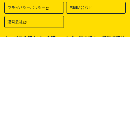
プライバシーポリシー
お問い合わせ
運営会社
キャプラ介護ナビ－介護・ヘルパー職の求人・転職情報サ
イトについて
中国・四国地方の介護求人・転職情報なら「キャプラ介護ナビ」にお任
せください。岡山・広島・香川・愛媛などの介護求人情報が満載！介
護・ヘルパー系の希望職種から探したり、勤務地・地域から探したり、
介護福祉士や介護職員実務者研修（ヘルパー1級）、介護職員初任者研
修（ヘルパー2級）、介護支援専門員（ケアマネージャー）、主任介護
支援専門員（主任ケアマネージャー）、社会福祉士、社会福祉主事任用
などの保有資格から探したりすることができます。中国・四国地方に展
開する総合人材サービス会社キャリアプランニングがあなたの仕事探し
をサポートいたします。
Copyright © CAREER PLANNING Co., Ltd.