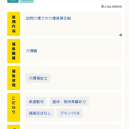
求人No.66996
業
訪問介護での介護業務全般
務
内
容
募
集
介護職
職
種
募
集
介護福祉士
資
格
こ
車通勤可
産休・育休実績あり
だ
わ
り
残業ほぼなし
ブランクOK