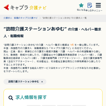
気になる
申し込み
メニュー
介護求人・転職のキャプラ介護ナビ
”訪問介護ステーションあゆむ”の介護求人一覧
”訪問介護ステーションあゆむ”
の介護・ヘルパー職求
人・転職情報
”訪問介護ステーションあゆむ”の介護・ヘルパー職求人情報は
1件
を一般公開しています。
中国・四国地方の介護求人・転職情報なら「キャプラ介護ナビ」にお任せください。
岡山・広島・香川・愛媛などの介護求人情報が満載！介護・ヘルパー系の希望職種から探し
たり、勤務地・地域から探したり、介護福祉士や介護職員実務者研修（ヘルパー1級）、介護
職員初任者研修（ヘルパー2級）、介護支援専門員（ケアマネージャー）、主任介護支援専門
員（主任ケアマネージャー）、社会福祉士、社会福祉主事任用などの保有資格から探したり
することができます。
中国・四国地方に展開する総合人材サービス会社キャリアプランニングがあなたの仕事探し
をサポートいたします。
訪問介護ステーションあゆむ ×
求人情報を探す