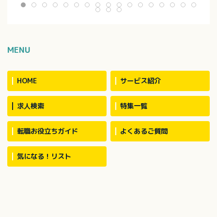
：介護度1～5の方
※定員：2ユニット18名（1
・外出支援（外出
40名で対応してい
ユニット9名）
受診等）
・買い物（ご利用
代行／ホーム備品
・介護記録作成（i
MENU
・季節に応じた行
※社用車（軽AT車
お願いする場合あ
HOME
サービス紹介
求人検索
特集一覧
転職お役立ちガイド
よくあるご質問
気になる！リスト