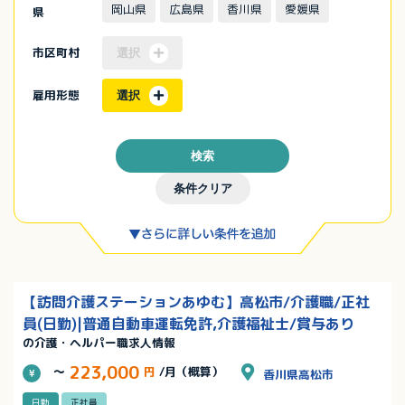
岡山県
広島県
香川県
愛媛県
県
市区町村
選択
雇用形態
選択
検索
条件クリア
【訪問介護ステーションあゆむ】高松市/介護職/正社
員(日勤)|普通自動車運転免許,介護福祉士/賞与あり
の介護・ヘルパー職求人情報
223,000
～
円
/月（概算）
香川県高松市
日勤
正社員