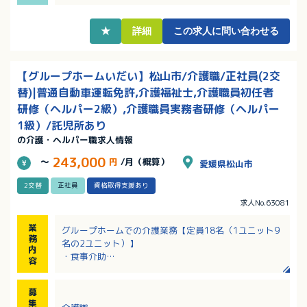
・定年は一律65歳！長くご活躍いただけます
★
詳細
この求人に問い合わせる
【グループホームいだい】松山市/介護職/正社員(2交
替)|普通自動車運転免許,介護福祉士,介護職員初任者
研修（ヘルパー2級）,介護職員実務者研修（ヘルパー
1級）/託児所あり
の介護・ヘルパー職求人情報
243,000
～
円
/月（概算）
愛媛県松山市
2交替
正社員
資格取得支援あり
求人No.63081
業
グループホームでの介護業務【定員18名（1ユニット9
務
名の2ユニット）】
内
・食事介助
容
・入浴介助
・排泄介助、トイレ誘導
募
・衣服の着脱、移動介助
集