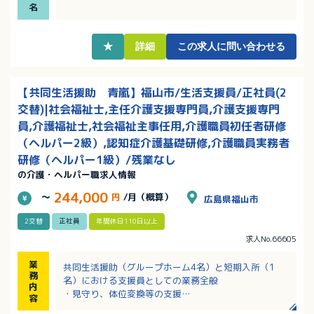
ジや環境変更も可能！
名
★
詳細
この求人に問い合わせる
【共同生活援助 青嵐】福山市/生活支援員/正社員(2
交替)|社会福祉士,主任介護支援専門員,介護支援専門
員,介護福祉士,社会福祉主事任用,介護職員初任者研修
（ヘルパー2級）,認知症介護基礎研修,介護職員実務者
研修（ヘルパー1級）/残業なし
の介護・ヘルパー職求人情報
244,000
～
円
/月（概算）
広島県福山市
2交替
正社員
年間休日110日以上
求人No.66605
業
共同生活援助（グループホーム4名）と短期入所（1
務
名）における支援員としての業務全般
内
・見守り、体位変換等の支援
容
・朝食の準備、食事の介助 ほか