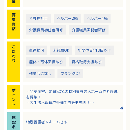
種
募
介護福祉士
ヘルパー2級
ヘルパー1級
集
資
格
介護職員初任者研修
介護職員実務者研修
こ
車通勤可
未経験OK
年間休日110日以上
だ
わ
り
産休・育休実績あり
資格取得支援あり
残業ほぼなし
ブランクOK
ポ
・全室個室、定員80名の特別養護老人ホームで介護職
イ
を募集！
ン
・大手法人母体で各種手当等も充実！
ト
・総合職へのキャリアアップが可能！（簡単な登用試
験あり）
施
・提携医療機関との連携体制が整っており、緊急時に
特別養護老人ホームさや
設
も安心！
名