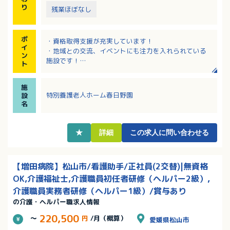
り
残業ほぼなし
ポ
・資格取得支援が充実しています！
イ
・地域との交流、イベントにも注力を入れられている
ン
施設です！
ト
・最寄りバス停より徒歩1分で公共交通機関での通勤も
便利な立地！
施
・定年は70歳！長く働くことの出来る施設です。
特別養護老人ホーム春日野園
設
名
★
詳細
この求人に問い合わせる
【増田病院】松山市/看護助手/正社員(2交替)|無資格
OK,介護福祉士,介護職員初任者研修（ヘルパー2級）,
介護職員実務者研修（ヘルパー1級）/賞与あり
の介護・ヘルパー職求人情報
220,500
～
円
/月（概算）
愛媛県松山市