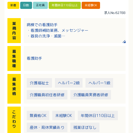
新着
日勤
正社員
年間休日110日以上
未経験OK
求人No.62788
業
病棟での看護助手
務
・看護師補助業務、メッセンジャー
内
・器具の洗浄・滅菌
容
・物品管理、片付け、清掃、環境整備
・書類整理
募
集
看護助手
職
種
募
介護福祉士
ヘルパー2級
ヘルパー1級
集
資
格
介護職員初任者研修
介護職員実務者研修
こ
無資格OK
未経験OK
年間休日110日以上
だ
わ
り
産休・育休実績あり
残業ほぼなし