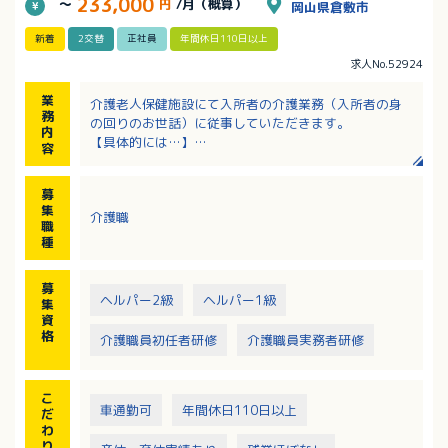
233,000
～
円
/月（概算）
岡山県倉敷市
新着
2交替
正社員
年間休日110日以上
求人No.52924
業
介護老人保健施設にて入所者の介護業務（入所者の身
務
の回りのお世話）に従事していただきます。
内
【具体的には…】
容
オムツ交換、体位交換、排せつ介助、食事介助、入浴
介助、着脱衣介助など
募
入所者様(100名)をフロア別(3フロア)に分けて担当し
集
介護職
ていただきます。
職
種
募
ヘルパー2級
ヘルパー1級
集
資
格
介護職員初任者研修
介護職員実務者研修
こ
車通勤可
年間休日110日以上
だ
わ
り