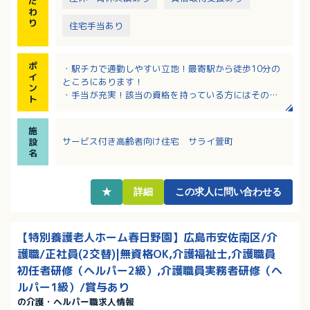
だ
わ
り
住宅手当あり
ポ
・駅チカで通勤しやすい立地！最寄駅から徒歩10分の
イ
ところにあります！
ン
・手当が充実！該当の資格を持っている方にはその分
ト
プラスで支給！住宅手当あり！
・資格取得支援制度あり！受講料や受験料の助成あ
施
り！
サービス付き高齢者向け住宅 サライ萱町
設
・希望休は3日申請可能！
名
・給与は経験を考慮の上決定されます！
★
詳細
この求人に問い合わせる
【特別養護老人ホーム春日野園】広島市安佐南区/介
護職/正社員(2交替)|無資格OK,介護福祉士,介護職員
初任者研修（ヘルパー2級）,介護職員実務者研修（ヘ
ルパー1級）/賞与あり
の介護・ヘルパー職求人情報