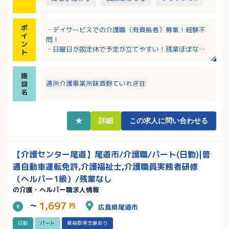
ポ
・デイサービスでの介護職（有資格者）募集！経験不
イ
問！
ン
・日曜日が固定休で予定が立てやすい！残業ほぼな
ト
し！
・有給休暇は入職後に即付与されます！
施
・該当者には住宅手当、扶養手当あり！各種手当充実
通所介護事業所味酒野ていれぎ荘
設
です。
名
・育児休業＆介護休業取得実績あり！育休からの復帰
率はほぼ100％！男性も取得実績あり！
★
詳細
この求人に問い合わせる
【介護センター尾道】尾道市/介護職/パート(日勤)|普
通自動車運転免許,介護福祉士,介護職員実務者研修
（ヘルパー1級）/残業なし
の介護・ヘルパー職求人情報
1,697
～
円
広島県尾道市
日勤
パート
資格取得支援あり