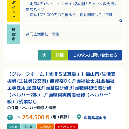
ポ
・定員4名+ショートステイ1名の計5名の少人数支援に
イ
関われます
ン
・夜勤1回7,000円の手当あり！夜勤回数は月に7回程
ト
度です
・資格不問！介護福祉士、社会福祉士の資格保持者に
施
は別途手当あり！
共同生活援助 青嵐
設
・時間外労働なし！16：00～翌10：00の間での月10
名
回程度のシフト勤務！
★
詳細
この求人に問い合わせる
【グループホーム『まほろば友愛』】福山市/生活支
援員/正社員(2交替)|無資格OK,介護福祉士,社会福祉
主事任用,認知症介護基礎研修,介護職員初任者研修
（ヘルパー2級）,介護職員実務者研修（ヘルパー1
級）/残業なし
の介護・ヘルパー職求人情報
254,500
～
円
/月（概算）
広島県福山市
2交替
正社員
未経験OK
住宅手当あり