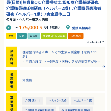
員(日勤)|無資格OK,介護福祉士,認知症介護基礎研修,
介護職員初任者研修（ヘルパー2級）,介護職員実務者
研修（ヘルパー1級）/完全週休二日
の介護・ヘルパー職求人情報
175,000
～
円
/月（概算）
愛媛県松山市
新着
日勤
正社員
年間休日110日以上
未経験OK
求人No.67471
業
住宅型有料老人ホームでの生活支援全般【定員：11
務
名】
内
・平均介護度：4～5程度（医療ケアが必要な方が多い
容
です）
・食事の支度（外注している為、刻みやミキサー食対
募
応を行う程度）
集
介護職
・洗濯、室内清掃
職
・食事介助／排泄介助／入浴介助（原則看護師と2名で
種
対応）
・そのほか付随する業務
募
介護福祉士
ヘルパー2級
ヘルパー1級
集
資
格
介護職員初任者研修
介護職員実務者研修