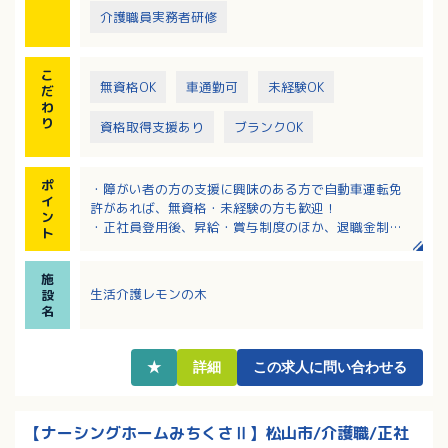
介護職員実務者研修
こ
無資格OK
車通勤可
未経験OK
だ
わ
り
資格取得支援あり
ブランクOK
ポ
・障がい者の方の支援に興味のある方で自動車運転免
イ
許があれば、無資格・未経験の方も歓迎！
ン
・正社員登用後、昇給・賞与制度のほか、退職金制度
ト
や法人加入の生命保険、がん保険などもあり安心！
・定年は65歳、再雇用も年齢の制限はない為、長く活
施
躍することができます！
生活介護レモンの木
設
・契約社員での募集ですが、最短半年後に正社員登用
名
前提での採用となります！
・面接前に施設見学も可能です！
★
詳細
この求人に問い合わせる
【ナーシングホームみちくさⅡ】松山市/介護職/正社