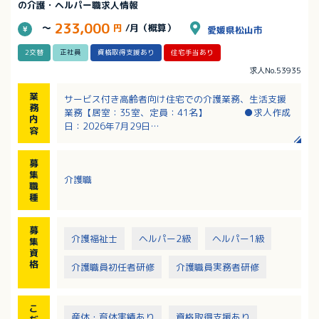
の介護・ヘルパー職求人情報
233,000
～
円
/月（概算）
愛媛県松山市
2交替
正社員
資格取得支援あり
住宅手当あり
求人No.53935
業
サービス付き高齢者向け住宅での介護業務、生活支援
務
業務【居室：35室、定員：41名】 ●求人作成
内
日：2026年7月29日
容
・食事対応（ごはん・汁の盛付け、飲み物の提供、配
膳・下膳）
募
・薬の内服確認
集
介護職
・浴室の清掃、湯はり準備
職
・記録業務（手書き）
種
・病院付き添い（タクシーを利用するため、車の運転
はありません）
募
・相談対応とお困りごとの解決
介護福祉士
ヘルパー2級
ヘルパー1級
集
・必要に応じた身体介護
資
※業務は訪問介護（介護保険）と生活支援（保険適用
格
介護職員初任者研修
介護職員実務者研修
外）に分かれ、いずれも対応いただきます。
こ
産休・育休実績あり
資格取得支援あり