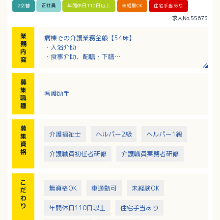
2交替
正社員
年間休日110日以上
未経験OK
住宅手当あり
求人No.55675
業
病棟での介護業務全般【54床】
務
・入浴介助
内
・食事介助、配膳・下膳
容
・排泄介助
・環境整備（シーツ交換や居室の清掃） など
募
集
看護助手
職
種
募
介護福祉士
ヘルパー2級
ヘルパー1級
集
資
格
介護職員初任者研修
介護職員実務者研修
こ
無資格OK
車通勤可
未経験OK
だ
わ
り
年間休日110日以上
住宅手当あり