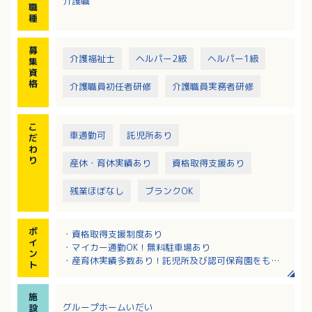
介護職
・レクリエーションの実施など
職
※担当はユニットごとに分かれます
種
募
介護福祉士
ヘルパー2級
ヘルパー1級
集
資
格
介護職員初任者研修
介護職員実務者研修
こ
車通勤可
託児所あり
だ
わ
り
産休・育休実績あり
資格取得支援あり
残業ほぼなし
ブランクOK
ポ
・資格取得支援制度あり
イ
・マイカー通勤OK！無料駐車場あり
ン
・産育休実績多数あり！託児所及び認可保育園をも
ト
ち、子育てに理解あり（保育補助MAX5,000円／月）
・人間関係良好！和気あいあいとした職場です
施
・複数の施設形態をもち、異動によるキャリアチェン
グループホームいだい
設