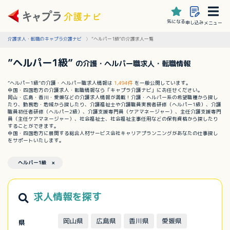
気になる
申し込み
メニュー
介護求人・転職のキャプラ介護ナビ
”ヘルパー1級”の介護求人一覧
”ヘルパー1級”
の介護・ヘルパー職求人・転職情報
”ヘルパー1級”の介護・ヘルパー職求人情報は
1,494件
を一般公開しています。
中国・四国地方の介護求人・転職情報なら「キャプラ介護ナビ」にお任せください。
岡山・広島・香川・愛媛などの介護求人情報が満載！介護・ヘルパー系の希望職種から探し
たり、勤務地・地域から探したり、介護福祉士や介護職員実務者研修（ヘルパー1級）、介護
職員初任者研修（ヘルパー2級）、介護支援専門員（ケアマネージャー）、主任介護支援専門
員（主任ケアマネージャー）、社会福祉士、社会福祉主事任用などの保有資格から探したり
することができます。
中国・四国地方に展開する総合人材サービス会社キャリアプランニングがあなたの仕事探し
をサポートいたします。
ヘルパー1級 ×
求人情報を探す
岡山県
広島県
香川県
愛媛県
県