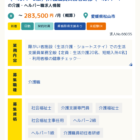
の介護・ヘルパー職求人情報
級）,無資格OK/賞与あり
283,500
～
円
/月（概算）
愛媛県松山市
新着
日勤
契約社員
資格取得支援あり
未経験OK
求人No.66035
業
障がい者施設（生活介護・ショートステイ）での生活
務
支援員業務全般【定員：生活介護20名、短期入所4名】
内
・利用者様の健康チェック
容
・利用者様の食事、移動、排せつ、入浴介助業務 ※
入浴介助を利用される方は現在3名程度
募
・送迎（城西エリア中心、送迎車種：ワゴン、コンパ
集
介護職
クトカー、軽自動車）
職
・施設内の清掃、余暇活動、生産活動の支援
種
・レクリエーションなどの行事への参加 （月に数回外
出レクもあります）
募
・書類作成・調理業務：外注の為ほとんどありません
社会福祉士
介護支援専門員
介護福祉士
集
（電子レンジで温める程度）
資
格
社会福祉主事任用
ヘルパー2級
ヘルパー1級
介護職員初任者研修