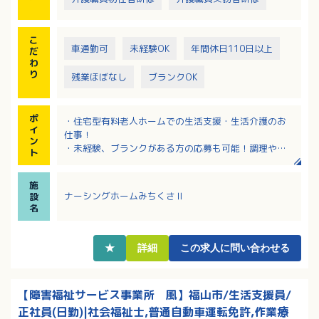
こ
車通勤可
未経験OK
年間休日110日以上
だ
わ
り
残業ほぼなし
ブランクOK
ポ
・住宅型有料老人ホームでの生活支援・生活介護のお
イ
仕事！
ン
・未経験、ブランクがある方の応募も可能！調理や生
ト
活支援経験のある方歓迎！
・年間休日120日！完全週休二日制！
施
・賞与はうれしい4.0ヶ月分支給！（前年度実績）
ナーシングホームみちくさⅡ
設
・梅本駅から徒歩9分！
名
★
詳細
この求人に問い合わせる
【障害福祉サービス事業所 風】福山市/生活支援員/
正社員(日勤)|社会福祉士,普通自動車運転免許,作業療