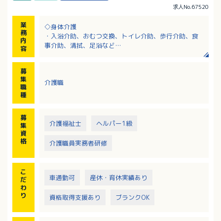
求人No.67520
業
◇身体介護
務
・入浴介助、おむつ交換、トイレ介助、歩行介助、食
内
事介助、清拭、足浴など
容
◇生活援助
・調理、買物、掃除、洗濯など
募
ヘルパーさんが、利用者さまのご自宅を訪問し、入浴
集
介護職
や排泄などの身体介護や調理、洗濯などの生活援助、
職
その他日常生活に関る様々な援助を行います。
種
募
介護福祉士
ヘルパー1級
集
資
格
介護職員実務者研修
こ
車通勤可
産休・育休実績あり
だ
わ
り
資格取得支援あり
ブランクOK