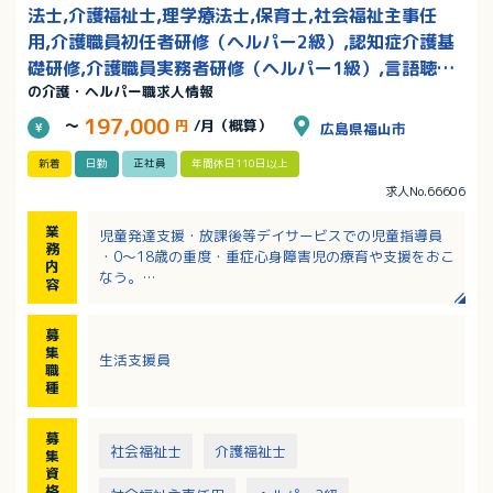
法士,介護福祉士,理学療法士,保育士,社会福祉主事任
用,介護職員初任者研修（ヘルパー2級）,認知症介護基
礎研修,介護職員実務者研修（ヘルパー1級）,言語聴覚
の介護・ヘルパー職求人情報
士/賞与あり
197,000
～
円
/月（概算）
広島県福山市
新着
日勤
正社員
年間休日110日以上
求人No.66606
業
児童発達支援・放課後等デイサービスでの児童指導員
務
・0～18歳の重度・重症心身障害児の療育や支援をおこ
内
なう。
容
食事介助・生活動作へのアプローチ、又、遊びを提
供し、それぞれの成長に合わせた支援をおこなう。
募
・毎日の活動プログラムの立案や個別支援計画のモニ
集
生活支援員
タリング記録をおこなう。
職
活動プログラムの立案は、他職種との連携をとりな
種
がらチームでおこなう。
個別支援計画のモニタリングでは、日常の様子を成
募
長段階を考えながらおこなう。
社会福祉士
介護福祉士
集
資
格