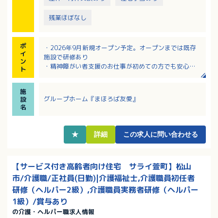
残業ほぼなし
ポ
・2026年9月新規オープン予定。オープンまでは既存
イ
施設で研修あり
ン
・精神障がい者支援のお仕事が初めての方でも安心し
ト
て挑戦できます！
・保育料の半額負担制度、住宅手当、皆勤手当など福
施
利厚生・各種手当が充実！
グループホーム『まほろば友愛』
設
・身体介助が少ないため、介護の実務経験問わず働い
名
ていただけます
・夜勤手当8,000円／回！夜勤業務に取り組むことで月
収アップを目指せます！
★
詳細
この求人に問い合わせる
【サービス付き高齢者向け住宅 サライ萱町】松山
市/介護職/正社員(日勤)|介護福祉士,介護職員初任者
研修（ヘルパー2級）,介護職員実務者研修（ヘルパー
1級）/賞与あり
の介護・ヘルパー職求人情報