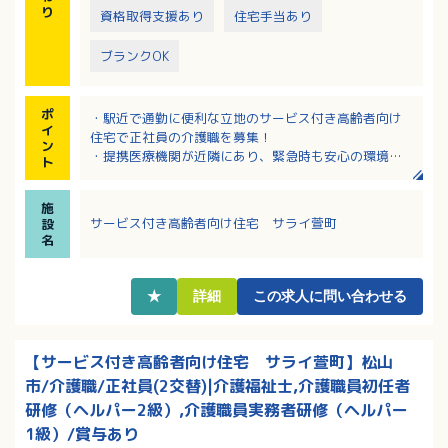
り
資格取得支援あり
住宅手当あり
ブランクOK
ポ
・駅近で通勤に便利な立地のサービス付き高齢者向け
イ
住宅で正社員の介護職を募集！
ン
・提携医療機関が近隣にあり、緊急時も安心の環境！
ト
・資格取得に係る費用は全て会社負担！
・月9日休み！うち3日は希望日を申請可能！有給休暇
施
消化率はほぼ100％！
サービス付き高齢者向け住宅 サライ萱町
設
・給与は経験を考慮の上決定されます！
名
★
詳細
この求人に問い合わせる
【サービス付き高齢者向け住宅 サライ萱町】松山
市/介護職/正社員(2交替)|介護福祉士,介護職員初任者
研修（ヘルパー2級）,介護職員実務者研修（ヘルパー
1級）/賞与あり