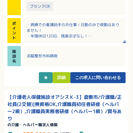
ブランクOK
ポ
・病棟での看護助手のお仕事！日勤のみで夜勤はあり
イ
ません！
ン
・年間休日120日、残業ほぼなし！
ト
・手術室の器具の洗浄・滅菌の業務！資格・経験不
問！
施
・バス停、電停から徒歩1分の立地で通勤便利！
浜脇整形外科病院
設
名
★
詳細
この求人に問い合わせる
【介護老人保健施設オアシスＫ-3】倉敷市/介護職/正
社員(2交替)|無資格OK,介護職員初任者研修（ヘルパ
ー2級）,介護職員実務者研修（ヘルパー1級）/賞与あ
り
の介護・ヘルパー職求人情報