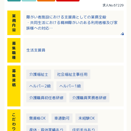
求人No.67229
業
障がい者施設における支援員としての業務全般
務
・共同生活における精神障がいのある利用者様及び家
内
族様への対応
容
・地域生活を目指す精神障がいのある利用者様の日常
生活訓練を行う支援
募
・障がい福祉サービスの申請書等の手続き補佐
集
生活支援員
・利用者様不調時の診察同行
職
・関係サービス機関との連絡調整等
種
※2026年9月新規オープン予定。オープンまでは既存
施設で研修あり
募
介護福祉士
社会福祉主事任用
集
資
格
ヘルパー2級
ヘルパー1級
介護職員初任者研修
介護職員実務者研修
こ
無資格OK
車通勤可
未経験OK
だ
わ
り
産休・育休実績あり
住宅手当あり