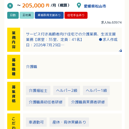
205,000
～
円
/月（概算）
愛媛県松山市
日勤
正社員
資格取得支援あり
住宅手当あり
求人No.63974
業
サービス付き高齢者向け住宅での介護業務、生活支援
務
業務【居室：35室、定員：41名】 ●求人作成
内
日：2026年7月29日
容
・食事対応（ごはん・汁の盛付け、飲み物の提供、配
膳・下膳）
募
・薬の内服確認
集
介護職
・浴室の清掃、湯はり準備
職
・記録業務（手書き）
種
・病院付き添い（タクシーを利用するため、車の運転
はありません）
募
・相談対応とお困りごとの解決
介護福祉士
ヘルパー2級
ヘルパー1級
集
・必要に応じた身体介護
資
※業務は訪問介護（介護保険）と生活支援（保険適用
格
介護職員初任者研修
介護職員実務者研修
外）に分かれ、いずれも対応いただきます。
こ
車通勤可
産休・育休実績あり
だ
わ