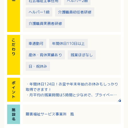
社会福祉主事任用
ヘルパー2級
ヘルパー1級
介護職員初任者研修
介護職員実務者研修
こ
車通勤可
年間休日110日以上
だ
わ
り
産休・育休実績あり
残業ほぼなし
日・祝休み
ポ
・年間休日124日！お盆や年末年始のお休みもしっかり
イ
取得できます！
ン
・月平均の残業時間は5時間と少なめで、プライベート
ト
と両立しやすい環境です！
・乳幼児期の基本的心身の成長発達知識や介護施設経
施
験のある方歓迎！
障害福祉サービス事業所 風
設
・児童指導員、保育士、特別支援学校免許取得者いず
名
れかの資格必須