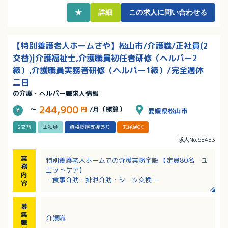
★
詳細
この求人に問い合わせる
【特別養護老人ホームさや】松山市/介護職/正社員(2
交替)|介護福祉士,介護職員初任者研修（ヘルパー2
級）,介護職員実務者研修（ヘルパー1級）/完全週休
二日
の介護・ヘルパー職求人情報
244,900
～
円
/月（概算）
愛媛県松山市
2交替
正社員
資格取得支援あり
未経験OK
求人No.65453
業
特別養護老人ホームでの介護業務全般 【定員80名 ユ
務
ニットケア】
内
・食事介助・排泄介助・シーツ交換
容
・入浴介助
・入居者層：平均介護度4程度
募
・レクリエーション：有
集
介護職
職