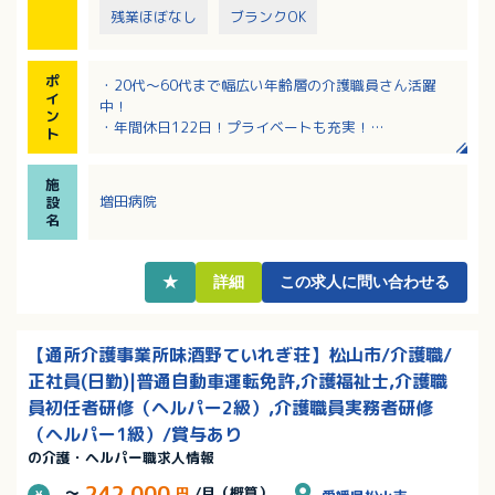
残業ほぼなし
ブランクOK
ポ
・20代～60代まで幅広い年齢層の介護職員さん活躍
イ
中！
ン
・年間休日122日！プライベートも充実！
ト
・資格不問でご応募可能！
・夜勤は慣れてからなので安心！少しずつ業務になれ
施
ていただくことができます！
増田病院
設
・営繕スタッフが3名いて、介護スタッフさんの負担が
名
大きくありません！
★
詳細
この求人に問い合わせる
【通所介護事業所味酒野ていれぎ荘】松山市/介護職/
正社員(日勤)|普通自動車運転免許,介護福祉士,介護職
員初任者研修（ヘルパー2級）,介護職員実務者研修
（ヘルパー1級）/賞与あり
の介護・ヘルパー職求人情報
242,000
～
円
/月（概算）