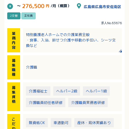
276,500
～
円
/月（概算）
広島県広島市安佐南区
2交替
正社員
求人No.63676
業
特別養護老人ホームでの介護業務全般
務
・食事、入浴、排せつ介護や移動の手伝い、シーツ交
内
換など
容
募
集
介護職
職
種
募
介護福祉士
ヘルパー2級
ヘルパー1級
集
資
格
介護職員初任者研修
介護職員実務者研修
こ
無資格OK
車通勤可
産休・育休実績あり
だ
わ