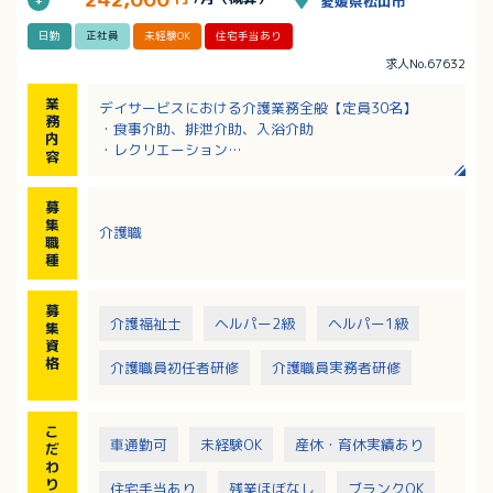
愛媛県松山市
日勤
正社員
未経験OK
住宅手当あり
求人No.67632
業
デイサービスにおける介護業務全般【定員30名】
務
・食事介助、排泄介助、入浴介助
内
・レクリエーション
容
・送迎業務（軽自動車もしくはキャラバン）※送迎エ
リアは、城北、城西が中心（遠くて和気、石手あた
募
り）
集
介護職
・平均介護度：2.0程度
職
種
募
介護福祉士
ヘルパー2級
ヘルパー1級
集
資
格
介護職員初任者研修
介護職員実務者研修
こ
車通勤可
未経験OK
産休・育休実績あり
だ
わ
り
住宅手当あり
残業ほぼなし
ブランクOK