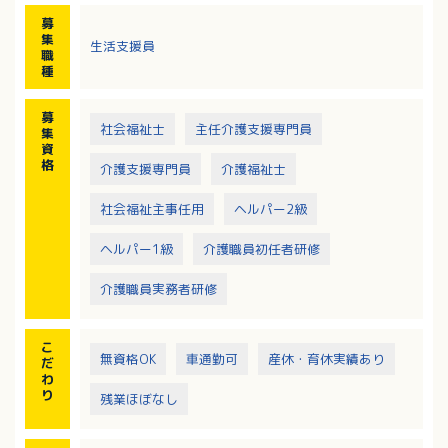
募
集
生活支援員
職
種
募
社会福祉士
主任介護支援専門員
集
資
格
介護支援専門員
介護福祉士
社会福祉主事任用
ヘルパー2級
ヘルパー1級
介護職員初任者研修
介護職員実務者研修
こ
無資格OK
車通勤可
産休・育休実績あり
だ
わ
り
残業ほぼなし